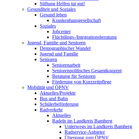
Stiftung Helfen tut gut!
Gesundheit und Soziales
Gesund leben
Krankenhausgesellschaft
Soziales
Jobcenter
Flüchtlings-/Integrationsberatung
Jugend, Familie und Senioren
Demographischer Wandel
Jugend und Familie
Senioren
Seniorenarbeit
Seniorenpolitisches Gesamtkonzept
Beratung für Senioren
Förderung von Kurzzeitpflege
Mobilität und ÖPNV
Aktuelles/Projekte
Bus und Bahn
Schülerbeförderung
Radverkehr
Aktuelles
Radeln im Landkreis Bamberg
Unterwegs im Landkreis Bamberg
Radservice-Anbieter
Übergang zum ÖPNV