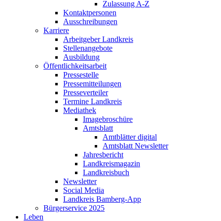
Zulassung A-Z
Kontaktpersonen
Ausschreibungen
Karriere
Arbeitgeber Landkreis
Stellenangebote
Ausbildung
Öffentlichkeitsarbeit
Pressestelle
Pressemitteilungen
Presseverteiler
Termine Landkreis
Mediathek
Imagebroschüre
Amtsblatt
Amtblätter digital
Amtsblatt Newsletter
Jahresbericht
Landkreismagazin
Landkreisbuch
Newsletter
Social Media
Landkreis Bamberg-App
Bürgerservice 2025
Leben