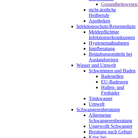
Gesundheitswesen
nicht-ärztliche
Heilberufe
Apotheken
Infektionsschutz/Reisemedizin
Meldepflichtige
Infektionserkrankungen
Hygienemaßnahmen
Impfberatung
Betäubungsmitteln bei
Auslandsreisen
Wasser und Umwelt
Schwimmen und Baden
Badestellen
EU-Badeseen
Hallen- und
Freibäder
Trinkwasser
Umwelt
Schwangerenberatung
Allgemeine
Schwangerenberatung
Ungewollt Schwanger
Beratung nach Geburt
Krise bei