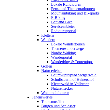
Lokale Rundtouren
Fern- und Themenradtouren
Mountainbiking und Bikeparks
E-Biking
Bett and Bike
Serviceanbieter
Radtourenportal
Klettern
Wandern
Lokale Wandertouren
Themenwanderwege
Nordic Walking
Wanderportal
Wanderblog & Tourentipps
Golfen
Natur erleben
Baumwipfelpfad Steigerwald
Schulbauernhof Heinershof
Kletterwald in Veilbronn
Naturentecker
Wohnmobiltouren
Sehenswertes
Tourismusfilm
Burgen und Schlösser