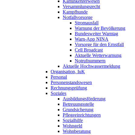
Kaminkehrerwesen
Versammlungsrecht
Kampfhunde
Notfallvorsorge
Stromausfall
Warnung der Bevölkerung
Bundesweiter Warntag
Warn-App NINA
Vorsorge für den Ernstfall
Cell Broadcast
Aktuelle Wetterwarnung
Notrufnummern
Aktuelle Hochwassermeldung
Organisation, IuK
Personal
Personenstandswesen
Rechnungsprüfung
Soziales
Ausbildungsförderung
Betreuungsstelle
Grundsicherung
Pflegeeinrichtungen
Sozialhilfe
Wohngeld
Wohnberatung