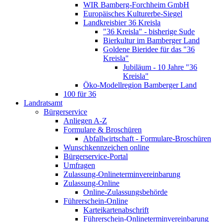
WIR Bamberg-Forchheim GmbH
Europäisches Kulturerbe-Siegel
Landkreisbier 36 Kreisla
"36 Kreisla" - bisherige Sude
Bierkultur im Bamberger Land
Goldene Bieridee für das "36
Kreisla"
Jubiläum - 10 Jahre "36
Kreisla"
Öko-Modellregion Bamberger Land
100 für 36
Landratsamt
Bürgerservice
Anliegen A-Z
Formulare & Broschüren
Abfallwirtschaft - Formulare-Broschüren
Wunschkennzeichen online
Bürgerservice-Portal
Umfragen
Zulassung-Onlineterminvereinbarung
Zulassung-Online
Online-Zulassungsbehörde
Führerschein-Online
Karteikartenabschrift
Führerschein-Onlineterminvereinbarung