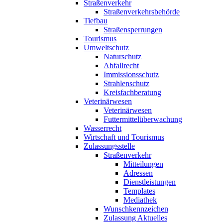
Straßenverkehr
Straßenverkehrsbehörde
Tiefbau
Straßensperrungen
Tourismus
Umweltschutz
Naturschutz
Abfallrecht
Immissionsschutz
Strahlenschutz
Kreisfachberatung
Veterinärwesen
Veterinärwesen
Futtermittelüberwachung
Wasserrecht
Wirtschaft und Tourismus
Zulassungsstelle
Straßenverkehr
Mitteilungen
Adressen
Dienstleistungen
Templates
Mediathek
Wunschkennzeichen
Zulassung Aktuelles