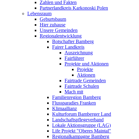
Zahlen und Fakten
Partnerlandkreis Karkonoski Polen
Lebensraum
Geburtsbaum
Hier zuhause
Unsere Gemeinden
Regionalentwicklung
Botschafter Bamberg
Fairer Landkreis
Auszeichnung
Fairführer
Projekte und Aktionen
Projekte
Aktionen
Fairtrade Gemeinden
Fairtrade Schulen
Mach mit
Familienregion Bamberg
Flussparadies Franken
Klimaallianz
Kulturforum Bamberger Land
Landschaftspflegeverband
Lokale Aktionsgruppe (LAG)
Life Projekt "Oberes Maintal"
Regionalkampagne Bamberg