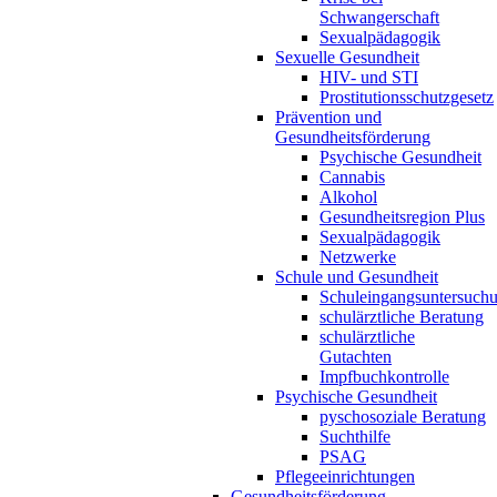
Schwangerschaft
Sexualpädagogik
Sexuelle Gesundheit
HIV- und STI
Prostitutionsschutzgesetz
Prävention und
Gesundheitsförderung
Psychische Gesundheit
Cannabis
Alkohol
Gesundheitsregion Plus
Sexualpädagogik
Netzwerke
Schule und Gesundheit
Schuleingangsuntersuch
schulärztliche Beratung
schulärztliche
Gutachten
Impfbuchkontrolle
Psychische Gesundheit
pyschosoziale Beratung
Suchthilfe
PSAG
Pflegeeinrichtungen
Gesundheitsförderung