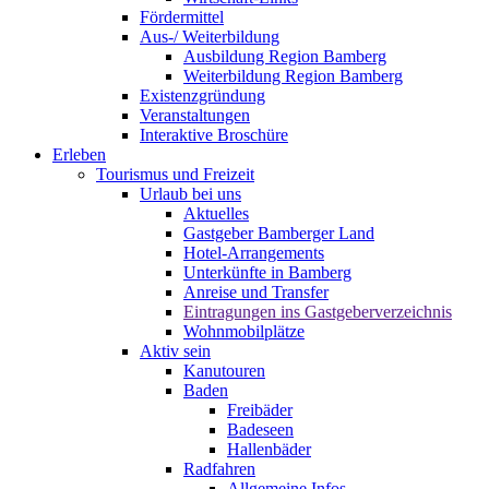
Fördermittel
Aus-/ Weiterbildung
Ausbildung Region Bamberg
Weiterbildung Region Bamberg
Existenzgründung
Veranstaltungen
Interaktive Broschüre
Erleben
Tourismus und Freizeit
Urlaub bei uns
Aktuelles
Gastgeber Bamberger Land
Hotel-Arrangements
Unterkünfte in Bamberg
Anreise und Transfer
Eintragungen ins Gastgeberverzeichnis
Wohnmobilplätze
Aktiv sein
Kanutouren
Baden
Freibäder
Badeseen
Hallenbäder
Radfahren
Allgemeine Infos