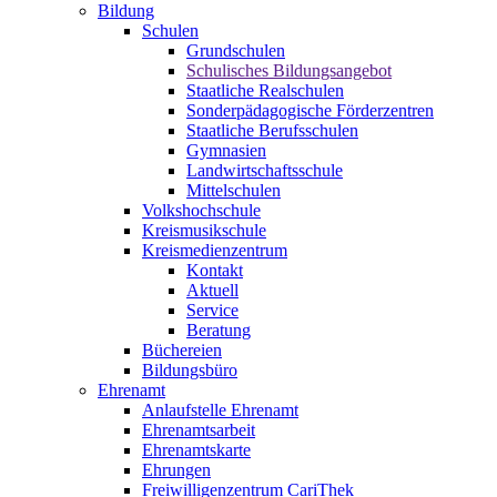
Bildung
Schulen
Grundschulen
Schulisches Bildungsangebot
Staatliche Realschulen
Sonderpädagogische Förderzentren
Staatliche Berufsschulen
Gymnasien
Landwirtschaftsschule
Mittelschulen
Volkshochschule
Kreismusikschule
Kreismedienzentrum
Kontakt
Aktuell
Service
Beratung
Büchereien
Bildungsbüro
Ehrenamt
Anlaufstelle Ehrenamt
Ehrenamtsarbeit
Ehrenamtskarte
Ehrungen
Freiwilligenzentrum CariThek