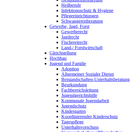
Heilberufe
Infektionsschutz & Hygiene
Pflegeeinrichtungen
Schwangerenberatung
Gewerbe, Jagd, Forst
Gewerberecht
Jagdrecht
Fischereirecht
Land-/ Forstwirtschaft
Gleichstellung
Hochbau
Jugend und Familie
Adoption
Allgemeiner Sozialer Dienst
Beistandschaften-Unterhaltsberatung
Beurkundung
Fachbereichsleitung
Jugendgerichtshilfe
Kommunale Jugendarbeit
Jugendschutz
Kindergarten
Koordinierender Kinderschutz
Tagespflege
Unterhaltsvorschuss