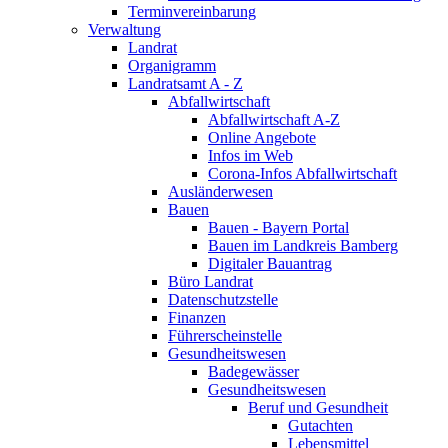
Terminvereinbarung
Verwaltung
Landrat
Organigramm
Landratsamt A - Z
Abfallwirtschaft
Abfallwirtschaft A-Z
Online Angebote
Infos im Web
Corona-Infos Abfallwirtschaft
Ausländerwesen
Bauen
Bauen - Bayern Portal
Bauen im Landkreis Bamberg
Digitaler Bauantrag
Büro Landrat
Datenschutzstelle
Finanzen
Führerscheinstelle
Gesundheitswesen
Badegewässer
Gesundheitswesen
Beruf und Gesundheit
Gutachten
Lebensmittel