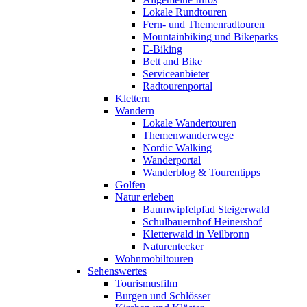
Lokale Rundtouren
Fern- und Themenradtouren
Mountainbiking und Bikeparks
E-Biking
Bett and Bike
Serviceanbieter
Radtourenportal
Klettern
Wandern
Lokale Wandertouren
Themenwanderwege
Nordic Walking
Wanderportal
Wanderblog & Tourentipps
Golfen
Natur erleben
Baumwipfelpfad Steigerwald
Schulbauernhof Heinershof
Kletterwald in Veilbronn
Naturentecker
Wohnmobiltouren
Sehenswertes
Tourismusfilm
Burgen und Schlösser