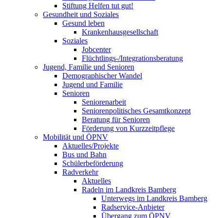
Stiftung Helfen tut gut!
Gesundheit und Soziales
Gesund leben
Krankenhausgesellschaft
Soziales
Jobcenter
Flüchtlings-/Integrationsberatung
Jugend, Familie und Senioren
Demographischer Wandel
Jugend und Familie
Senioren
Seniorenarbeit
Seniorenpolitisches Gesamtkonzept
Beratung für Senioren
Förderung von Kurzzeitpflege
Mobilität und ÖPNV
Aktuelles/Projekte
Bus und Bahn
Schülerbeförderung
Radverkehr
Aktuelles
Radeln im Landkreis Bamberg
Unterwegs im Landkreis Bamberg
Radservice-Anbieter
Übergang zum ÖPNV