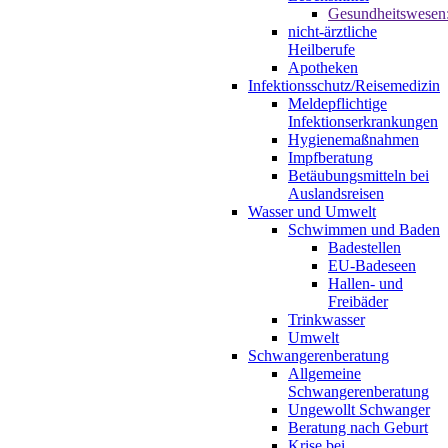
Gesundheitswesen
nicht-ärztliche
Heilberufe
Apotheken
Infektionsschutz/Reisemedizin
Meldepflichtige
Infektionserkrankungen
Hygienemaßnahmen
Impfberatung
Betäubungsmitteln bei
Auslandsreisen
Wasser und Umwelt
Schwimmen und Baden
Badestellen
EU-Badeseen
Hallen- und
Freibäder
Trinkwasser
Umwelt
Schwangerenberatung
Allgemeine
Schwangerenberatung
Ungewollt Schwanger
Beratung nach Geburt
Krise bei