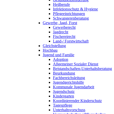
Heilberufe
Infektionsschutz & Hygiene
Pflegeeinrichtungen
Schwangerenberatung
Gewerbe, Jagd, Forst
Gewerberecht
Jagdrecht
Fischereirecht
Land-/ Forstwirtschaft
Gleichstellung
Hochbau
Jugend und Familie
Adoption
Allgemeiner Sozialer Dienst
Beistandschaften-Unterhaltsberatung
Beurkundung
Fachbereichsleitung
Jugendgerichtshilfe
Kommunale Jugendarbeit
Jugendschutz
Kindergarten
Koordinierender Kinderschutz
Tagespflege
Unterhaltsvorschuss