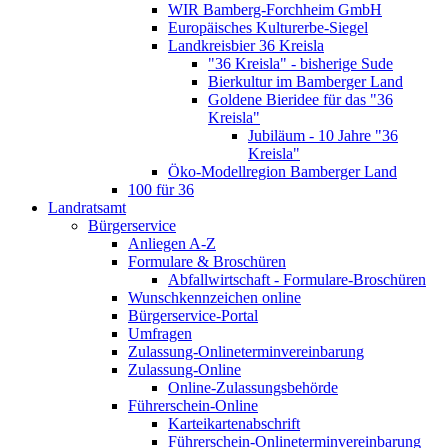
WIR Bamberg-Forchheim GmbH
Europäisches Kulturerbe-Siegel
Landkreisbier 36 Kreisla
"36 Kreisla" - bisherige Sude
Bierkultur im Bamberger Land
Goldene Bieridee für das "36
Kreisla"
Jubiläum - 10 Jahre "36
Kreisla"
Öko-Modellregion Bamberger Land
100 für 36
Landratsamt
Bürgerservice
Anliegen A-Z
Formulare & Broschüren
Abfallwirtschaft - Formulare-Broschüren
Wunschkennzeichen online
Bürgerservice-Portal
Umfragen
Zulassung-Onlineterminvereinbarung
Zulassung-Online
Online-Zulassungsbehörde
Führerschein-Online
Karteikartenabschrift
Führerschein-Onlineterminvereinbarung