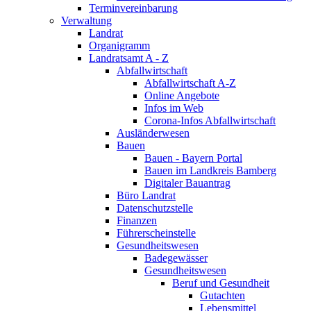
Terminvereinbarung
Verwaltung
Landrat
Organigramm
Landratsamt A - Z
Abfallwirtschaft
Abfallwirtschaft A-Z
Online Angebote
Infos im Web
Corona-Infos Abfallwirtschaft
Ausländerwesen
Bauen
Bauen - Bayern Portal
Bauen im Landkreis Bamberg
Digitaler Bauantrag
Büro Landrat
Datenschutzstelle
Finanzen
Führerscheinstelle
Gesundheitswesen
Badegewässer
Gesundheitswesen
Beruf und Gesundheit
Gutachten
Lebensmittel