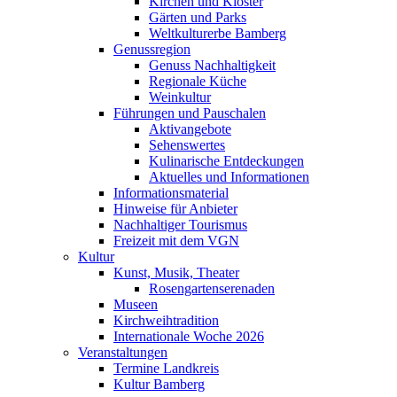
Kirchen und Klöster
Gärten und Parks
Weltkulturerbe Bamberg
Genussregion
Genuss Nachhaltigkeit
Regionale Küche
Weinkultur
Führungen und Pauschalen
Aktivangebote
Sehenswertes
Kulinarische Entdeckungen
Aktuelles und Informationen
Informationsmaterial
Hinweise für Anbieter
Nachhaltiger Tourismus
Freizeit mit dem VGN
Kultur
Kunst, Musik, Theater
Rosengartenserenaden
Museen
Kirchweihtradition
Internationale Woche 2026
Veranstaltungen
Termine Landkreis
Kultur Bamberg