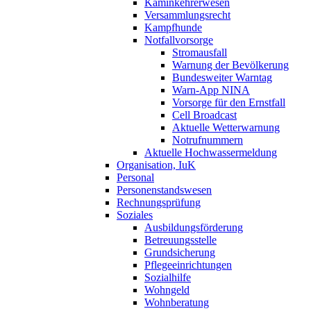
Kaminkehrerwesen
Versammlungsrecht
Kampfhunde
Notfallvorsorge
Stromausfall
Warnung der Bevölkerung
Bundesweiter Warntag
Warn-App NINA
Vorsorge für den Ernstfall
Cell Broadcast
Aktuelle Wetterwarnung
Notrufnummern
Aktuelle Hochwassermeldung
Organisation, IuK
Personal
Personenstandswesen
Rechnungsprüfung
Soziales
Ausbildungsförderung
Betreuungsstelle
Grundsicherung
Pflegeeinrichtungen
Sozialhilfe
Wohngeld
Wohnberatung