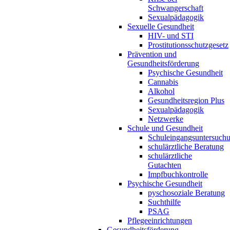
Schwangerschaft
Sexualpädagogik
Sexuelle Gesundheit
HIV- und STI
Prostitutionsschutzgesetz
Prävention und
Gesundheitsförderung
Psychische Gesundheit
Cannabis
Alkohol
Gesundheitsregion Plus
Sexualpädagogik
Netzwerke
Schule und Gesundheit
Schuleingangsuntersuch
schulärztliche Beratung
schulärztliche
Gutachten
Impfbuchkontrolle
Psychische Gesundheit
pyschosoziale Beratung
Suchthilfe
PSAG
Pflegeeinrichtungen
Gesundheitsförderung