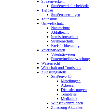
Straßenverkehr
Straßenverkehrsbehörde
Tiefbau
Straßensperrungen
Tourismus
Umweltschutz
Naturschutz
Abfallrecht
Immissionsschutz
Strahlenschutz
Kreisfachberatung
Veterinärwesen
Veterinärwesen
Futtermittelüberwachung
Wasserrecht
Wirtschaft und Tourismus
Zulassungsstelle
Straßenverkehr
Mitteilungen
Adressen
Dienstleistungen
Templates
Mediathek
Wunschkennzeichen
Zulassung Aktuelles