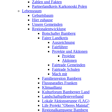
Zahlen und Fakten
Partnerlandkreis Karkonoski Polen
Lebensraum
Geburtsbaum
Hier zuhause
Unsere Gemeinden
Regionalentwicklung
Botschafter Bamberg
Fairer Landkreis
Auszeichnung
Fairführer
Projekte und Aktionen
Projekte
Aktionen
Fairtrade Gemeinden
Fairtrade Schulen
Mach mit
Familienregion Bamberg
Flussparadies Franken
Klimaallianz
Kulturforum Bamberger Land
Landschaftspflegeverband
Lokale Aktionsgruppe (LAG)
Life Projekt "Oberes Maintal"
Regionalkampagne Bamberg