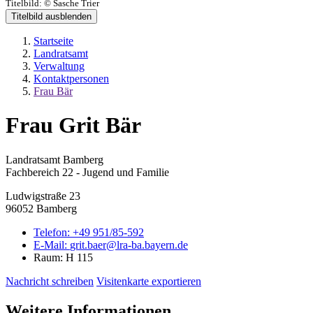
Titelbild:
© Sasche Trier
Titelbild ausblenden
Startseite
Landratsamt
Verwaltung
Kontaktpersonen
Frau Bär
Frau Grit Bär
Landratsamt Bamberg
Fachbereich 22 - Jugend und Familie
Ludwigstraße 23
96052 Bamberg
Telefon:
+49 951/85-592
E-Mail:
grit.baer@lra-ba.bayern.de
Raum: H 115
Nachricht schreiben
Visitenkarte exportieren
Weitere Informationen