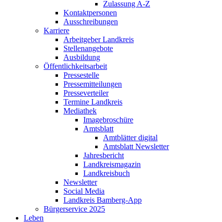
Zulassung A-Z
Kontaktpersonen
Ausschreibungen
Karriere
Arbeitgeber Landkreis
Stellenangebote
Ausbildung
Öffentlichkeitsarbeit
Pressestelle
Pressemitteilungen
Presseverteiler
Termine Landkreis
Mediathek
Imagebroschüre
Amtsblatt
Amtblätter digital
Amtsblatt Newsletter
Jahresbericht
Landkreismagazin
Landkreisbuch
Newsletter
Social Media
Landkreis Bamberg-App
Bürgerservice 2025
Leben