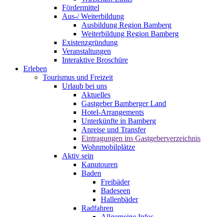
Fördermittel
Aus-/ Weiterbildung
Ausbildung Region Bamberg
Weiterbildung Region Bamberg
Existenzgründung
Veranstaltungen
Interaktive Broschüre
Erleben
Tourismus und Freizeit
Urlaub bei uns
Aktuelles
Gastgeber Bamberger Land
Hotel-Arrangements
Unterkünfte in Bamberg
Anreise und Transfer
Eintragungen ins Gastgeberverzeichnis
Wohnmobilplätze
Aktiv sein
Kanutouren
Baden
Freibäder
Badeseen
Hallenbäder
Radfahren
Allgemeine Infos