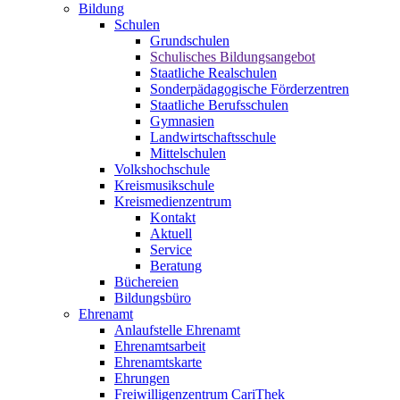
Bildung
Schulen
Grundschulen
Schulisches Bildungsangebot
Staatliche Realschulen
Sonderpädagogische Förderzentren
Staatliche Berufsschulen
Gymnasien
Landwirtschaftsschule
Mittelschulen
Volkshochschule
Kreismusikschule
Kreismedienzentrum
Kontakt
Aktuell
Service
Beratung
Büchereien
Bildungsbüro
Ehrenamt
Anlaufstelle Ehrenamt
Ehrenamtsarbeit
Ehrenamtskarte
Ehrungen
Freiwilligenzentrum CariThek