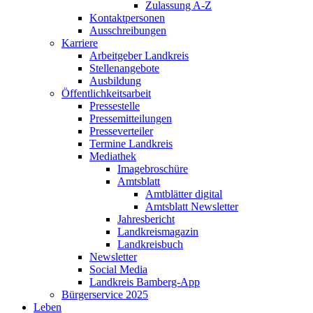
Zulassung A-Z
Kontaktpersonen
Ausschreibungen
Karriere
Arbeitgeber Landkreis
Stellenangebote
Ausbildung
Öffentlichkeitsarbeit
Pressestelle
Pressemitteilungen
Presseverteiler
Termine Landkreis
Mediathek
Imagebroschüre
Amtsblatt
Amtblätter digital
Amtsblatt Newsletter
Jahresbericht
Landkreismagazin
Landkreisbuch
Newsletter
Social Media
Landkreis Bamberg-App
Bürgerservice 2025
Leben