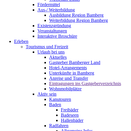
Fördermittel
Aus-/ Weiterbildung
Ausbildung Region Bamberg
Weiterbildung Region Bamberg
Existenzgründung
Veranstaltungen
Interaktive Broschüre
Erleben
Tourismus und Freizeit
Urlaub bei uns
Aktuelles
Gastgeber Bamberger Land
Hotel-Arrangements
Unterkünfte in Bamberg
Anreise und Transfer
Eintragungen ins Gastgeberverzeichnis
Wohnmobilplätze
Aktiv sein
Kanutouren
Baden
Freibäder
Badeseen
Hallenbäder
Radfahren
Allgemeine Infos