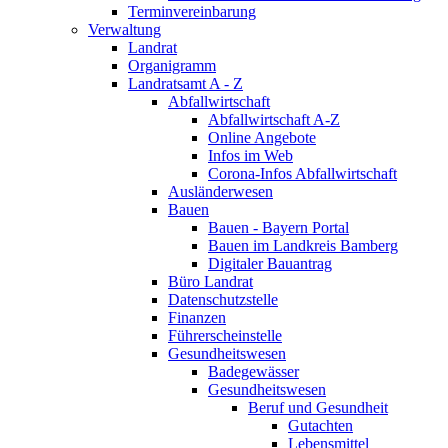
Terminvereinbarung
Verwaltung
Landrat
Organigramm
Landratsamt A - Z
Abfallwirtschaft
Abfallwirtschaft A-Z
Online Angebote
Infos im Web
Corona-Infos Abfallwirtschaft
Ausländerwesen
Bauen
Bauen - Bayern Portal
Bauen im Landkreis Bamberg
Digitaler Bauantrag
Büro Landrat
Datenschutzstelle
Finanzen
Führerscheinstelle
Gesundheitswesen
Badegewässer
Gesundheitswesen
Beruf und Gesundheit
Gutachten
Lebensmittel