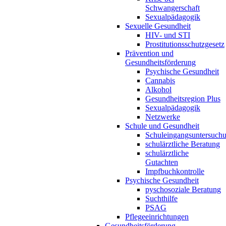
Schwangerschaft
Sexualpädagogik
Sexuelle Gesundheit
HIV- und STI
Prostitutionsschutzgesetz
Prävention und
Gesundheitsförderung
Psychische Gesundheit
Cannabis
Alkohol
Gesundheitsregion Plus
Sexualpädagogik
Netzwerke
Schule und Gesundheit
Schuleingangsuntersuch
schulärztliche Beratung
schulärztliche
Gutachten
Impfbuchkontrolle
Psychische Gesundheit
pyschosoziale Beratung
Suchthilfe
PSAG
Pflegeeinrichtungen
Gesundheitsförderung