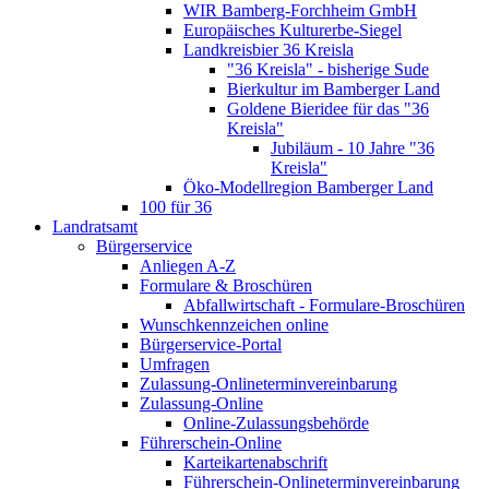
WIR Bamberg-Forchheim GmbH
Europäisches Kulturerbe-Siegel
Landkreisbier 36 Kreisla
"36 Kreisla" - bisherige Sude
Bierkultur im Bamberger Land
Goldene Bieridee für das "36
Kreisla"
Jubiläum - 10 Jahre "36
Kreisla"
Öko-Modellregion Bamberger Land
100 für 36
Landratsamt
Bürgerservice
Anliegen A-Z
Formulare & Broschüren
Abfallwirtschaft - Formulare-Broschüren
Wunschkennzeichen online
Bürgerservice-Portal
Umfragen
Zulassung-Onlineterminvereinbarung
Zulassung-Online
Online-Zulassungsbehörde
Führerschein-Online
Karteikartenabschrift
Führerschein-Onlineterminvereinbarung