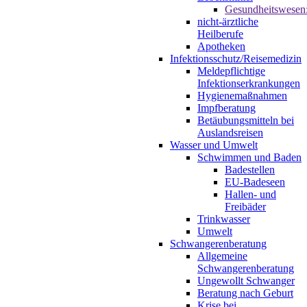
Gesundheitswesen
nicht-ärztliche
Heilberufe
Apotheken
Infektionsschutz/Reisemedizin
Meldepflichtige
Infektionserkrankungen
Hygienemaßnahmen
Impfberatung
Betäubungsmitteln bei
Auslandsreisen
Wasser und Umwelt
Schwimmen und Baden
Badestellen
EU-Badeseen
Hallen- und
Freibäder
Trinkwasser
Umwelt
Schwangerenberatung
Allgemeine
Schwangerenberatung
Ungewollt Schwanger
Beratung nach Geburt
Krise bei