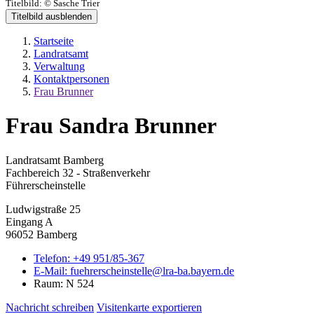
Titelbild:
© Sasche Trier
Titelbild ausblenden
Startseite
Landratsamt
Verwaltung
Kontaktpersonen
Frau Brunner
Frau Sandra Brunner
Landratsamt Bamberg
Fachbereich 32 - Straßenverkehr
Führerscheinstelle
Ludwigstraße 25
Eingang A
96052 Bamberg
Telefon:
+49 951/85-367
E-Mail:
fuehrerscheinstelle@lra-ba.bayern.de
Raum: N 524
Nachricht schreiben
Visitenkarte exportieren