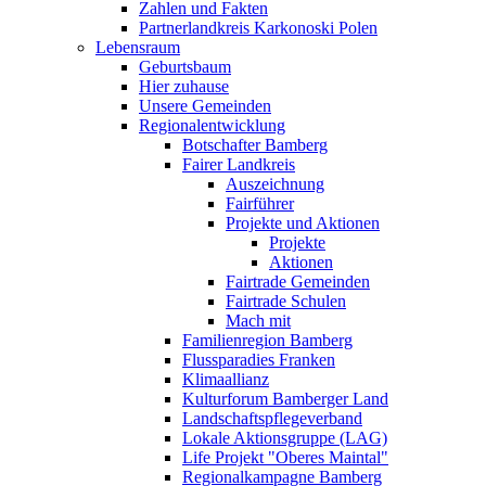
Zahlen und Fakten
Partnerlandkreis Karkonoski Polen
Lebensraum
Geburtsbaum
Hier zuhause
Unsere Gemeinden
Regionalentwicklung
Botschafter Bamberg
Fairer Landkreis
Auszeichnung
Fairführer
Projekte und Aktionen
Projekte
Aktionen
Fairtrade Gemeinden
Fairtrade Schulen
Mach mit
Familienregion Bamberg
Flussparadies Franken
Klimaallianz
Kulturforum Bamberger Land
Landschaftspflegeverband
Lokale Aktionsgruppe (LAG)
Life Projekt "Oberes Maintal"
Regionalkampagne Bamberg