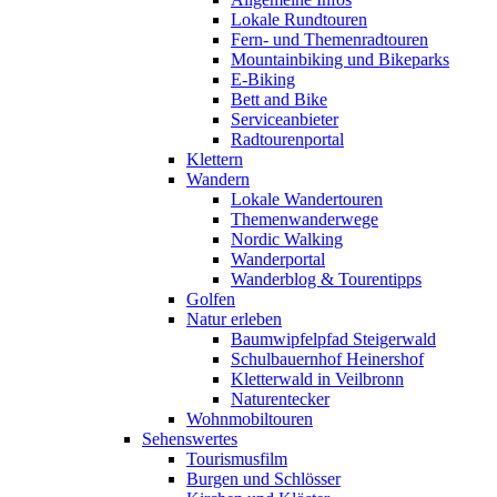
Lokale Rundtouren
Fern- und Themenradtouren
Mountainbiking und Bikeparks
E-Biking
Bett and Bike
Serviceanbieter
Radtourenportal
Klettern
Wandern
Lokale Wandertouren
Themenwanderwege
Nordic Walking
Wanderportal
Wanderblog & Tourentipps
Golfen
Natur erleben
Baumwipfelpfad Steigerwald
Schulbauernhof Heinershof
Kletterwald in Veilbronn
Naturentecker
Wohnmobiltouren
Sehenswertes
Tourismusfilm
Burgen und Schlösser