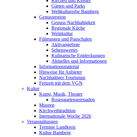
Kirchen und Klöster
Gärten und Parks
Weltkulturerbe Bamberg
Genussregion
Genuss Nachhaltigkeit
Regionale Küche
Weinkultur
Führungen und Pauschalen
Aktivangebote
Sehenswertes
Kulinarische Entdeckungen
Aktuelles und Informationen
Informationsmaterial
Hinweise für Anbieter
Nachhaltiger Tourismus
Freizeit mit dem VGN
Kultur
Kunst, Musik, Theater
Rosengartenserenaden
Museen
Kirchweihtradition
Internationale Woche 2026
Veranstaltungen
Termine Landkreis
Kultur Bamberg