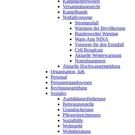
Kaminkehrerwesen
Versammlungsrecht
Kampfhunde
Notfallvorsorge
Stromausfall
Warnung der Bevölkerung
Bundesweiter Warntag
Warn-App NINA
Vorsorge für den Ernstfall
Cell Broadcast
Aktuelle Wetterwarnung
Notrufnummern
Aktuelle Hochwassermeldung
Organisation, IuK
Personal
Personenstandswesen
Rechnungsprüfung
Soziales
Ausbildungsförderung
Betreuungsstelle
Grundsicherung
Pflegeeinrichtungen
Sozialhilfe
Wohngeld
Wohnberatung