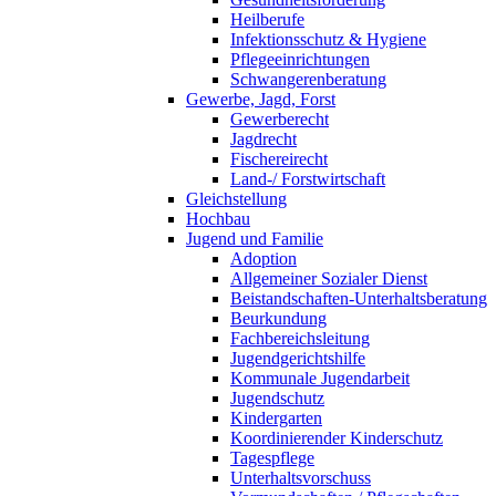
Heilberufe
Infektionsschutz & Hygiene
Pflegeeinrichtungen
Schwangerenberatung
Gewerbe, Jagd, Forst
Gewerberecht
Jagdrecht
Fischereirecht
Land-/ Forstwirtschaft
Gleichstellung
Hochbau
Jugend und Familie
Adoption
Allgemeiner Sozialer Dienst
Beistandschaften-Unterhaltsberatung
Beurkundung
Fachbereichsleitung
Jugendgerichtshilfe
Kommunale Jugendarbeit
Jugendschutz
Kindergarten
Koordinierender Kinderschutz
Tagespflege
Unterhaltsvorschuss