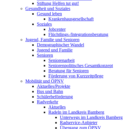
Stiftung Helfen tut gut!
Gesundheit und Soziales
Gesund leben
Krankenhausgesellschaft
Soziales
Jobcenter
Flüchtlings-/Integrationsberatung
Jugend, Familie und Senioren
Demographischer Wandel
Jugend und Familie
Senioren
Seniorenarbeit
Seniorenpolitisches Gesamtkonzept
Beratung für Senioren
Förderung von Kurzzeitpflege
Mobilität und ÖPNV
Aktuelles/Projekte
Bus und Bahn
Schülerbeförderung
Radverkehr
Aktuelles
Radeln im Landkreis Bamberg
Unterwegs im Landkreis Bamberg
Radservice-Anbieter
Übergang zum ÖPNV