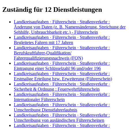
Zuständig für 12 Dienstleistungen
Landkreisaufgaben · Führerschein · Straßenverkehr
:
Änderung von Daten (z. B. Namensänderung, Streichung der
Sehhilfe, Unbrauchbarkeit etc.) - Führerschein
Landkreisaufgaben · Führerschein · Straßenverkehr
:
Begleitetes Fahren mit 17 Jahren
Landkreisaufgaben · Führerschein · Straßenverkehr
:
Berufskraftfahrer-Qualifikation/
Fahrerqualifizierungsnachweis (FQN)
Landkreisaufgaben · Führerschein · Straßenverkehr
:
Eintragung einer Schlüsselzahl 96 und/oder 196
Landkreisaufgaben · Führerschein · Straßenverkehr
:
Erstmalige Erteilung bzw. Erweiterung (Führerschein)
Landkreisaufgaben · Führerschein · Straßenverkehr ·
Sicherheit & Ordnung
:
Feuerwehrführerschein
Landkreisaufgaben · Führerschein · Straßenverkehr
:
Internationaler Führerschein
Landkreisaufgaben · Führerschein · Straßenverkehr
:
Umschreibung Dienstfahrerlaubnis
Landkreisaufgaben · Führerschein · Straßenverkehr
:
Umschreibung von ausländischen Führerscheinen
Landkreisaufgaben · Führerschein · Straßenverkehr
: