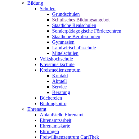
Bildung
Schulen
Grundschulen
Schulisches Bildungsangebot
Staatliche Realschulen
Sonderpädagogische Förderzentren
Staatliche Berufsschulen
Gymnasien
Landwirtschaftsschule
Mittelschulen
Volkshochschule
Kreismusikschule
Kreismedienzentrum
Kontakt
Aktuell
Service
Beratung
Büchereien
Bildungsbüro
Ehrenamt
Anlaufstelle Ehrenamt
Ehrenamtsarbeit
Ehrenamtskarte
Ehrungen
Freiwilligenzentrum CariThek