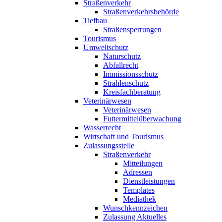
Straßenverkehr
Straßenverkehrsbehörde
Tiefbau
Straßensperrungen
Tourismus
Umweltschutz
Naturschutz
Abfallrecht
Immissionsschutz
Strahlenschutz
Kreisfachberatung
Veterinärwesen
Veterinärwesen
Futtermittelüberwachung
Wasserrecht
Wirtschaft und Tourismus
Zulassungsstelle
Straßenverkehr
Mitteilungen
Adressen
Dienstleistungen
Templates
Mediathek
Wunschkennzeichen
Zulassung Aktuelles