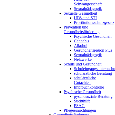
Schwangerschaft
Sexualpädagogik
Sexuelle Gesundheit
HIV- und STI
Prostitutionsschutzgesetz
Prävention und
Gesundheitsförderung
Psychische Gesundheit
Cannabis
Alkohol
Gesundheitsregion Plus
Sexualpädagogik
Netzwerke
Schule und Gesundheit
Schuleingangsuntersuch
schulärztliche Beratung
schulärztliche
Gutachten
Impfbuchkontrolle
Psychische Gesundheit
pyschosoziale Beratung
Suchthilfe
PSAG
Pflegeeinrichtungen
Gesundheitsförderung