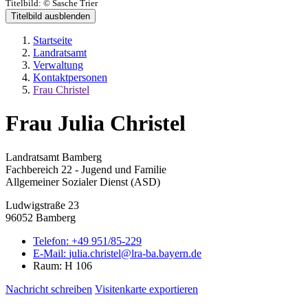
Titelbild:
© Sasche Trier
Titelbild ausblenden
Startseite
Landratsamt
Verwaltung
Kontaktpersonen
Frau Christel
Frau Julia Christel
Landratsamt Bamberg
Fachbereich 22 - Jugend und Familie
Allgemeiner Sozialer Dienst (ASD)
Ludwigstraße 23
96052 Bamberg
Telefon:
+49 951/85-229
E-Mail:
julia.christel@lra-ba.bayern.de
Raum: H 106
Nachricht schreiben
Visitenkarte exportieren