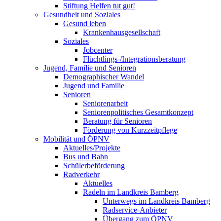
Stiftung Helfen tut gut!
Gesundheit und Soziales
Gesund leben
Krankenhausgesellschaft
Soziales
Jobcenter
Flüchtlings-/Integrationsberatung
Jugend, Familie und Senioren
Demographischer Wandel
Jugend und Familie
Senioren
Seniorenarbeit
Seniorenpolitisches Gesamtkonzept
Beratung für Senioren
Förderung von Kurzzeitpflege
Mobilität und ÖPNV
Aktuelles/Projekte
Bus und Bahn
Schülerbeförderung
Radverkehr
Aktuelles
Radeln im Landkreis Bamberg
Unterwegs im Landkreis Bamberg
Radservice-Anbieter
Übergang zum ÖPNV