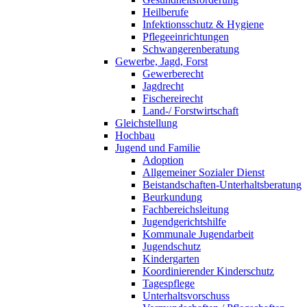
Heilberufe
Infektionsschutz & Hygiene
Pflegeeinrichtungen
Schwangerenberatung
Gewerbe, Jagd, Forst
Gewerberecht
Jagdrecht
Fischereirecht
Land-/ Forstwirtschaft
Gleichstellung
Hochbau
Jugend und Familie
Adoption
Allgemeiner Sozialer Dienst
Beistandschaften-Unterhaltsberatung
Beurkundung
Fachbereichsleitung
Jugendgerichtshilfe
Kommunale Jugendarbeit
Jugendschutz
Kindergarten
Koordinierender Kinderschutz
Tagespflege
Unterhaltsvorschuss