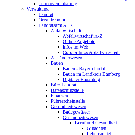
Terminvereinbarung
Verwaltung
Landrat
Organigramm
Landratsamt A - Z
Abfallwirtschaft
Abfallwirtschaft A-Z
Online Angebote
Infos im Web
Corona-Infos Abfallwirtschaft
Ausländerwesen
Bauen
Bauen - Bayern Portal
Bauen im Landkreis Bamberg
Digitaler Bauantrag
Büro Landrat
Datenschutzstelle
Finanzen
Führerscheinstelle
Gesundheitswesen
Badegewässer
Gesundheitswesen
Beruf und Gesundheit
Gutachten
Lebensmittel