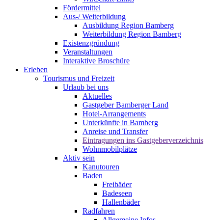
Fördermittel
Aus-/ Weiterbildung
Ausbildung Region Bamberg
Weiterbildung Region Bamberg
Existenzgründung
Veranstaltungen
Interaktive Broschüre
Erleben
Tourismus und Freizeit
Urlaub bei uns
Aktuelles
Gastgeber Bamberger Land
Hotel-Arrangements
Unterkünfte in Bamberg
Anreise und Transfer
Eintragungen ins Gastgeberverzeichnis
Wohnmobilplätze
Aktiv sein
Kanutouren
Baden
Freibäder
Badeseen
Hallenbäder
Radfahren
Allgemeine Infos