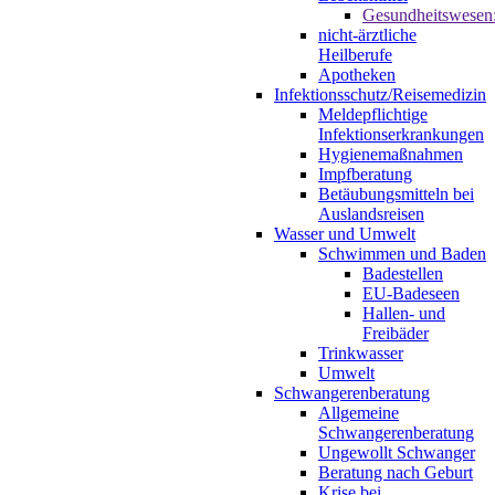
Gesundheitswesen
nicht-ärztliche
Heilberufe
Apotheken
Infektionsschutz/Reisemedizin
Meldepflichtige
Infektionserkrankungen
Hygienemaßnahmen
Impfberatung
Betäubungsmitteln bei
Auslandsreisen
Wasser und Umwelt
Schwimmen und Baden
Badestellen
EU-Badeseen
Hallen- und
Freibäder
Trinkwasser
Umwelt
Schwangerenberatung
Allgemeine
Schwangerenberatung
Ungewollt Schwanger
Beratung nach Geburt
Krise bei