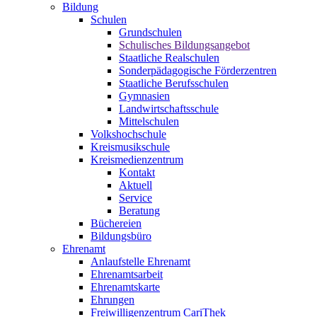
Bildung
Schulen
Grundschulen
Schulisches Bildungsangebot
Staatliche Realschulen
Sonderpädagogische Förderzentren
Staatliche Berufsschulen
Gymnasien
Landwirtschaftsschule
Mittelschulen
Volkshochschule
Kreismusikschule
Kreismedienzentrum
Kontakt
Aktuell
Service
Beratung
Büchereien
Bildungsbüro
Ehrenamt
Anlaufstelle Ehrenamt
Ehrenamtsarbeit
Ehrenamtskarte
Ehrungen
Freiwilligenzentrum CariThek