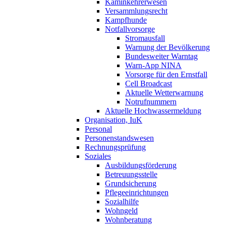
Kaminkehrerwesen
Versammlungsrecht
Kampfhunde
Notfallvorsorge
Stromausfall
Warnung der Bevölkerung
Bundesweiter Warntag
Warn-App NINA
Vorsorge für den Ernstfall
Cell Broadcast
Aktuelle Wetterwarnung
Notrufnummern
Aktuelle Hochwassermeldung
Organisation, IuK
Personal
Personenstandswesen
Rechnungsprüfung
Soziales
Ausbildungsförderung
Betreuungsstelle
Grundsicherung
Pflegeeinrichtungen
Sozialhilfe
Wohngeld
Wohnberatung