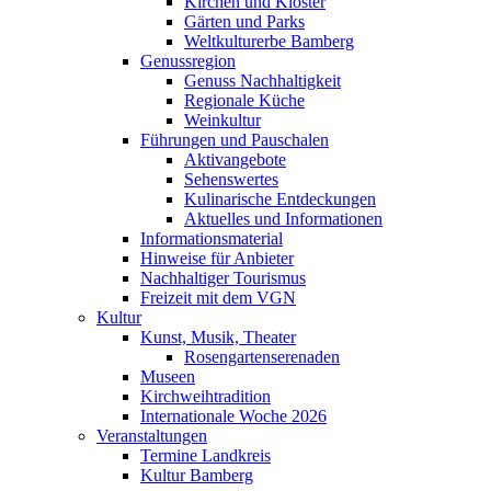
Kirchen und Klöster
Gärten und Parks
Weltkulturerbe Bamberg
Genussregion
Genuss Nachhaltigkeit
Regionale Küche
Weinkultur
Führungen und Pauschalen
Aktivangebote
Sehenswertes
Kulinarische Entdeckungen
Aktuelles und Informationen
Informationsmaterial
Hinweise für Anbieter
Nachhaltiger Tourismus
Freizeit mit dem VGN
Kultur
Kunst, Musik, Theater
Rosengartenserenaden
Museen
Kirchweihtradition
Internationale Woche 2026
Veranstaltungen
Termine Landkreis
Kultur Bamberg