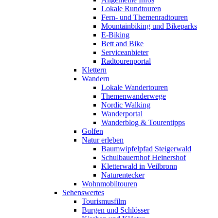
Lokale Rundtouren
Fern- und Themenradtouren
Mountainbiking und Bikeparks
E-Biking
Bett and Bike
Serviceanbieter
Radtourenportal
Klettern
Wandern
Lokale Wandertouren
Themenwanderwege
Nordic Walking
Wanderportal
Wanderblog & Tourentipps
Golfen
Natur erleben
Baumwipfelpfad Steigerwald
Schulbauernhof Heinershof
Kletterwald in Veilbronn
Naturentecker
Wohnmobiltouren
Sehenswertes
Tourismusfilm
Burgen und Schlösser