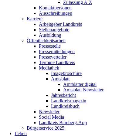
Zulassung A-Z
Kontaktpersonen
Ausschreibungen
Karriere
Arbeitgeber Landkreis
Stellenangebote
Ausbildung
Öffentlichkeitsarbeit
Pressestelle
Pressemitteilungen
Presseverteiler
Termine Landkreis
Mediathek
Imagebroschüre
Amtsblatt
Amtblätter digital
Amtsblatt Newsletter
Jahresbericht
Landkreismagazin
Landkreisbuch
Newsletter
Social Media
Landkreis Bamberg-App
Bürgerservice 2025
Leben