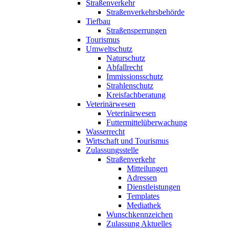
Straßenverkehr
Straßenverkehrsbehörde
Tiefbau
Straßensperrungen
Tourismus
Umweltschutz
Naturschutz
Abfallrecht
Immissionsschutz
Strahlenschutz
Kreisfachberatung
Veterinärwesen
Veterinärwesen
Futtermittelüberwachung
Wasserrecht
Wirtschaft und Tourismus
Zulassungsstelle
Straßenverkehr
Mitteilungen
Adressen
Dienstleistungen
Templates
Mediathek
Wunschkennzeichen
Zulassung Aktuelles