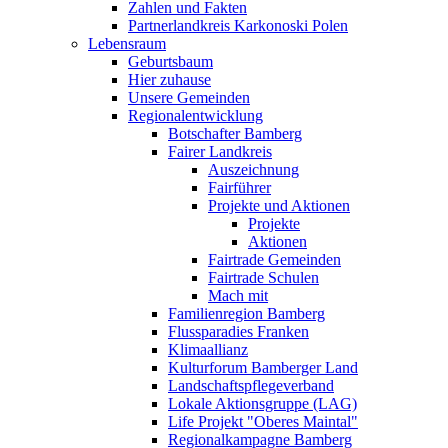
Zahlen und Fakten
Partnerlandkreis Karkonoski Polen
Lebensraum
Geburtsbaum
Hier zuhause
Unsere Gemeinden
Regionalentwicklung
Botschafter Bamberg
Fairer Landkreis
Auszeichnung
Fairführer
Projekte und Aktionen
Projekte
Aktionen
Fairtrade Gemeinden
Fairtrade Schulen
Mach mit
Familienregion Bamberg
Flussparadies Franken
Klimaallianz
Kulturforum Bamberger Land
Landschaftspflegeverband
Lokale Aktionsgruppe (LAG)
Life Projekt "Oberes Maintal"
Regionalkampagne Bamberg