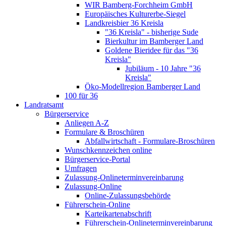
WIR Bamberg-Forchheim GmbH
Europäisches Kulturerbe-Siegel
Landkreisbier 36 Kreisla
"36 Kreisla" - bisherige Sude
Bierkultur im Bamberger Land
Goldene Bieridee für das "36
Kreisla"
Jubiläum - 10 Jahre "36
Kreisla"
Öko-Modellregion Bamberger Land
100 für 36
Landratsamt
Bürgerservice
Anliegen A-Z
Formulare & Broschüren
Abfallwirtschaft - Formulare-Broschüren
Wunschkennzeichen online
Bürgerservice-Portal
Umfragen
Zulassung-Onlineterminvereinbarung
Zulassung-Online
Online-Zulassungsbehörde
Führerschein-Online
Karteikartenabschrift
Führerschein-Onlineterminvereinbarung