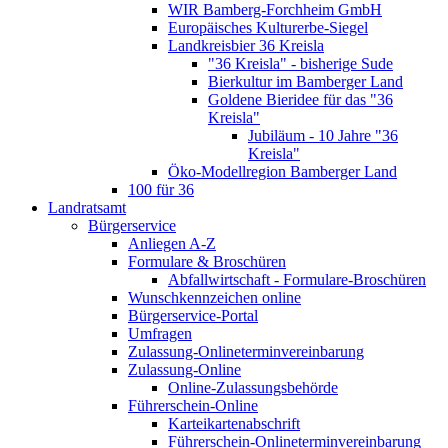
WIR Bamberg-Forchheim GmbH
Europäisches Kulturerbe-Siegel
Landkreisbier 36 Kreisla
"36 Kreisla" - bisherige Sude
Bierkultur im Bamberger Land
Goldene Bieridee für das "36
Kreisla"
Jubiläum - 10 Jahre "36
Kreisla"
Öko-Modellregion Bamberger Land
100 für 36
Landratsamt
Bürgerservice
Anliegen A-Z
Formulare & Broschüren
Abfallwirtschaft - Formulare-Broschüren
Wunschkennzeichen online
Bürgerservice-Portal
Umfragen
Zulassung-Onlineterminvereinbarung
Zulassung-Online
Online-Zulassungsbehörde
Führerschein-Online
Karteikartenabschrift
Führerschein-Onlineterminvereinbarung