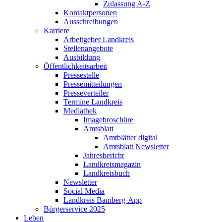
Zulassung A-Z
Kontaktpersonen
Ausschreibungen
Karriere
Arbeitgeber Landkreis
Stellenangebote
Ausbildung
Öffentlichkeitsarbeit
Pressestelle
Pressemitteilungen
Presseverteiler
Termine Landkreis
Mediathek
Imagebroschüre
Amtsblatt
Amtblätter digital
Amtsblatt Newsletter
Jahresbericht
Landkreismagazin
Landkreisbuch
Newsletter
Social Media
Landkreis Bamberg-App
Bürgerservice 2025
Leben