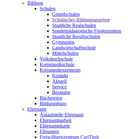
Bildung
Schulen
Grundschulen
Schulisches Bildungsangebot
Staatliche Realschulen
Sonderpädagogische Förderzentren
Staatliche Berufsschulen
Gymnasien
Landwirtschaftsschule
Mittelschulen
Volkshochschule
Kreismusikschule
Kreismedienzentrum
Kontakt
Aktuell
Service
Beratung
Büchereien
Bildungsbüro
Ehrenamt
Anlaufstelle Ehrenamt
Ehrenamtsarbeit
Ehrenamtskarte
Ehrungen
Freiwilligenzentrum CariThek