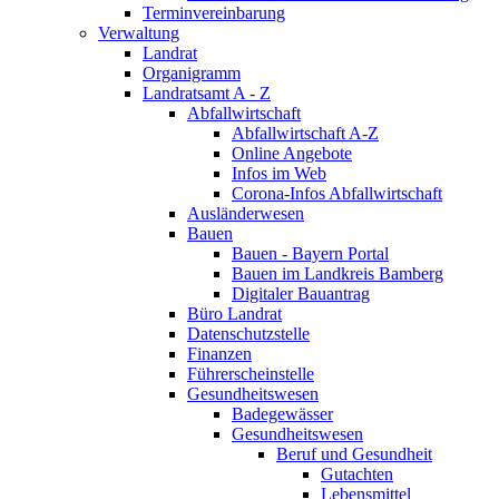
Terminvereinbarung
Verwaltung
Landrat
Organigramm
Landratsamt A - Z
Abfallwirtschaft
Abfallwirtschaft A-Z
Online Angebote
Infos im Web
Corona-Infos Abfallwirtschaft
Ausländerwesen
Bauen
Bauen - Bayern Portal
Bauen im Landkreis Bamberg
Digitaler Bauantrag
Büro Landrat
Datenschutzstelle
Finanzen
Führerscheinstelle
Gesundheitswesen
Badegewässer
Gesundheitswesen
Beruf und Gesundheit
Gutachten
Lebensmittel