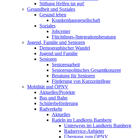
Stiftung Helfen tut gut!
Gesundheit und Soziales
Gesund leben
Krankenhausgesellschaft
Soziales
Jobcenter
Flüchtlings-/Integrationsberatung
Jugend, Familie und Senioren
Demographischer Wandel
Jugend und Familie
Senioren
Seniorenarbeit
Seniorenpolitisches Gesamtkonzept
Beratung für Senioren
Förderung von Kurzzeitpflege
Mobilität und ÖPNV
Aktuelles/Projekte
Bus und Bahn
Schülerbeförderung
Radverkehr
Aktuelles
Radeln im Landkreis Bamberg
Unterwegs im Landkreis Bamberg
Radservice-Anbieter
Übergang zum ÖPNV