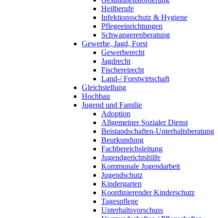
Heilberufe
Infektionsschutz & Hygiene
Pflegeeinrichtungen
Schwangerenberatung
Gewerbe, Jagd, Forst
Gewerberecht
Jagdrecht
Fischereirecht
Land-/ Forstwirtschaft
Gleichstellung
Hochbau
Jugend und Familie
Adoption
Allgemeiner Sozialer Dienst
Beistandschaften-Unterhaltsberatung
Beurkundung
Fachbereichsleitung
Jugendgerichtshilfe
Kommunale Jugendarbeit
Jugendschutz
Kindergarten
Koordinierender Kinderschutz
Tagespflege
Unterhaltsvorschuss