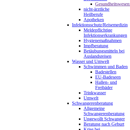
Gesundheitswesen
nicht-ärztliche
Heilberufe
Apotheken
Infektionsschutz/Reisemedizin
Meldepflichtige
Infektionserkrankungen
Hygienemaßnahmen
Impfberatung
Betäubungsmitteln bei
Auslandsreisen
Wasser und Umwelt
Schwimmen und Baden
Badestellen
EU-Badeseen
Hallen- und
Freibäder
Trinkwasser
Umwelt
Schwangerenberatung
Allgemeine
Schwangerenberatung
Ungewollt Schwanger
Beratung nach Geburt
Krise bei