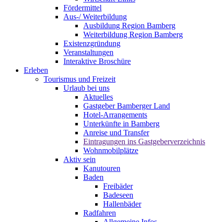
Fördermittel
Aus-/ Weiterbildung
Ausbildung Region Bamberg
Weiterbildung Region Bamberg
Existenzgründung
Veranstaltungen
Interaktive Broschüre
Erleben
Tourismus und Freizeit
Urlaub bei uns
Aktuelles
Gastgeber Bamberger Land
Hotel-Arrangements
Unterkünfte in Bamberg
Anreise und Transfer
Eintragungen ins Gastgeberverzeichnis
Wohnmobilplätze
Aktiv sein
Kanutouren
Baden
Freibäder
Badeseen
Hallenbäder
Radfahren
Allgemeine Infos