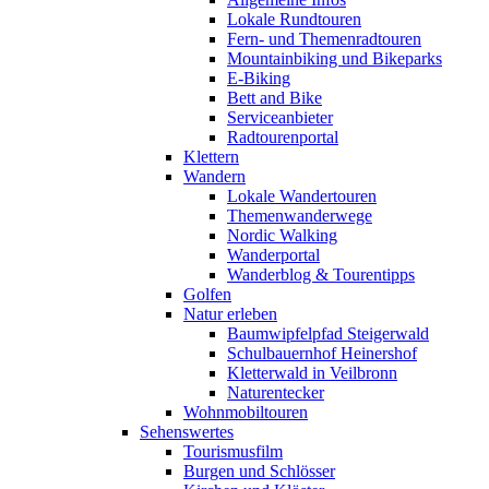
Lokale Rundtouren
Fern- und Themenradtouren
Mountainbiking und Bikeparks
E-Biking
Bett and Bike
Serviceanbieter
Radtourenportal
Klettern
Wandern
Lokale Wandertouren
Themenwanderwege
Nordic Walking
Wanderportal
Wanderblog & Tourentipps
Golfen
Natur erleben
Baumwipfelpfad Steigerwald
Schulbauernhof Heinershof
Kletterwald in Veilbronn
Naturentecker
Wohnmobiltouren
Sehenswertes
Tourismusfilm
Burgen und Schlösser