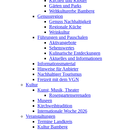
Kirchen und Klöster
Gärten und Parks
Weltkulturerbe Bamberg
Genussregion
Genuss Nachhaltigkeit
Regionale Küche
Weinkultur
Führungen und Pauschalen
Aktivangebote
Sehenswertes
Kulinarische Entdeckungen
Aktuelles und Informationen
Informationsmaterial
Hinweise für Anbieter
Nachhaltiger Tourismus
Freizeit mit dem VGN
Kultur
Kunst, Musik, Theater
Rosengartenserenaden
Museen
Kirchweihtradition
Internationale Woche 2026
Veranstaltungen
Termine Landkreis
Kultur Bamberg