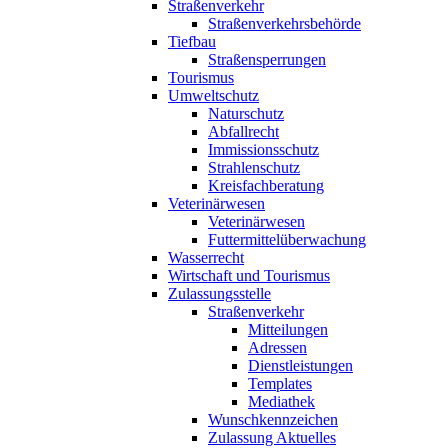
Straßenverkehr
Straßenverkehrsbehörde
Tiefbau
Straßensperrungen
Tourismus
Umweltschutz
Naturschutz
Abfallrecht
Immissionsschutz
Strahlenschutz
Kreisfachberatung
Veterinärwesen
Veterinärwesen
Futtermittelüberwachung
Wasserrecht
Wirtschaft und Tourismus
Zulassungsstelle
Straßenverkehr
Mitteilungen
Adressen
Dienstleistungen
Templates
Mediathek
Wunschkennzeichen
Zulassung Aktuelles