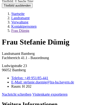
Titelbild:
© Sasche Trier
Titelbild ausblenden
Startseite
Landratsamt
Verwaltung
Kontaktpersonen
Frau Dümig
Frau Stefanie Dümig
Landratsamt Bamberg
Fachbereich 41.1 - Bauordnung
Ludwigstraße 23
96052 Bamberg
Telefon:
+49 951/85-441
E-Mail:
stefanie.duemig@lra-ba.bayern.de
Raum: H 202
Nachricht schreiben
Visitenkarte exportieren
Weitere Informationen