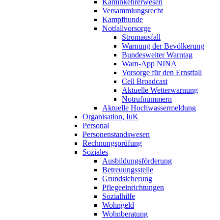
Kaminkehrerwesen
Versammlungsrecht
Kampfhunde
Notfallvorsorge
Stromausfall
Warnung der Bevölkerung
Bundesweiter Warntag
Warn-App NINA
Vorsorge für den Ernstfall
Cell Broadcast
Aktuelle Wetterwarnung
Notrufnummern
Aktuelle Hochwassermeldung
Organisation, IuK
Personal
Personenstandswesen
Rechnungsprüfung
Soziales
Ausbildungsförderung
Betreuungsstelle
Grundsicherung
Pflegeeinrichtungen
Sozialhilfe
Wohngeld
Wohnberatung