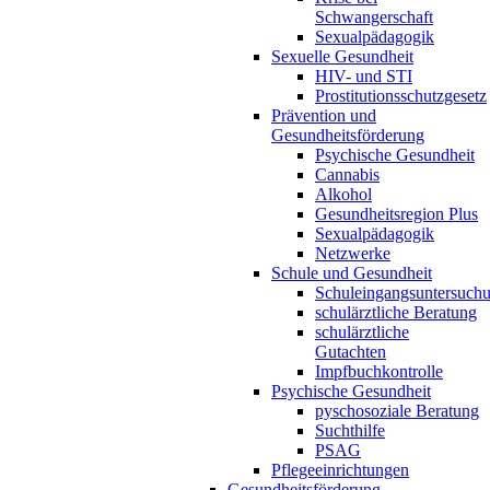
Schwangerschaft
Sexualpädagogik
Sexuelle Gesundheit
HIV- und STI
Prostitutionsschutzgesetz
Prävention und
Gesundheitsförderung
Psychische Gesundheit
Cannabis
Alkohol
Gesundheitsregion Plus
Sexualpädagogik
Netzwerke
Schule und Gesundheit
Schuleingangsuntersuch
schulärztliche Beratung
schulärztliche
Gutachten
Impfbuchkontrolle
Psychische Gesundheit
pyschosoziale Beratung
Suchthilfe
PSAG
Pflegeeinrichtungen
Gesundheitsförderung