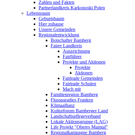
Zahlen und Fakten
Partnerlandkreis Karkonoski Polen
Lebensraum
Geburtsbaum
Hier zuhause
Unsere Gemeinden
Regionalentwicklung
Botschafter Bamberg
Fairer Landkreis
Auszeichnung
Fairführer
Projekte und Aktionen
Projekte
Aktionen
Fairtrade Gemeinden
Fairtrade Schulen
Mach mit
Familienregion Bamberg
Flussparadies Franken
Klimaallianz
Kulturforum Bamberger Land
Landschaftspflegeverband
Lokale Aktionsgruppe (LAG)
Life Projekt "Oberes Maintal"
Regionalkampagne Bamberg