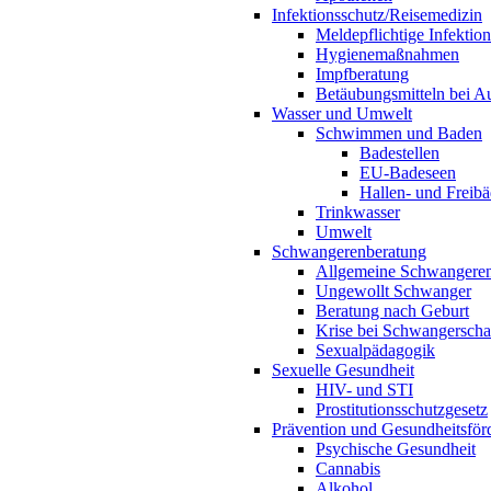
Infektionsschutz/Reisemedizin
Meldepflichtige Infektio
Hygienemaßnahmen
Impfberatung
Betäubungsmitteln bei Au
Wasser und Umwelt
Schwimmen und Baden
Badestellen
EU-Badeseen
Hallen- und Freibä
Trinkwasser
Umwelt
Schwangerenberatung
Allgemeine Schwangeren
Ungewollt Schwanger
Beratung nach Geburt
Krise bei Schwangerscha
Sexualpädagogik
Sexuelle Gesundheit
HIV- und STI
Prostitutionsschutzgesetz
Prävention und Gesundheitsför
Psychische Gesundheit
Cannabis
Alkohol