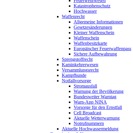
Feuerwehrwesen
Katastrophenschutz
Hochwasser
Waffenrecht
Allgemeine Informationen
Gesetzesänderungen
Kleiner Waffenschein
Waffenschein
Waffenbesitzkarte
Europäischer Feuerwaffenpass
Sichere Aufbewahrung
Sprengstoffrecht
Kaminkehrerwesen
Versammlungsrecht
Kampfhunde
Notfallvorsorge
Stromausfall
Warnung der Bevölkerung
Bundesweiter Warntag
Warn-App NINA
Vorsorge für den Ernstfall
Cell Broadcast
Aktuelle Wetterwarnung
Notrufnummern
Aktuelle Hochwassermeldung