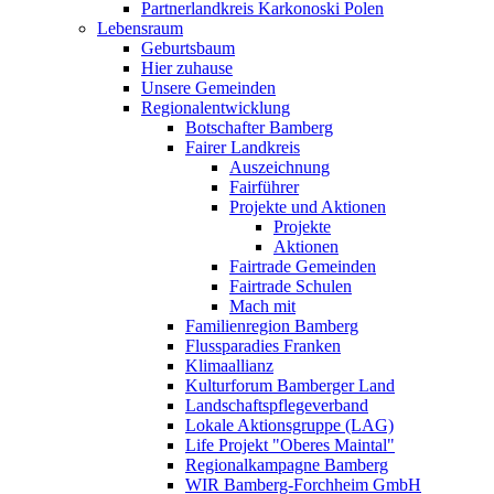
Partnerlandkreis Karkonoski Polen
Lebensraum
Geburtsbaum
Hier zuhause
Unsere Gemeinden
Regionalentwicklung
Botschafter Bamberg
Fairer Landkreis
Auszeichnung
Fairführer
Projekte und Aktionen
Projekte
Aktionen
Fairtrade Gemeinden
Fairtrade Schulen
Mach mit
Familienregion Bamberg
Flussparadies Franken
Klimaallianz
Kulturforum Bamberger Land
Landschaftspflegeverband
Lokale Aktionsgruppe (LAG)
Life Projekt "Oberes Maintal"
Regionalkampagne Bamberg
WIR Bamberg-Forchheim GmbH