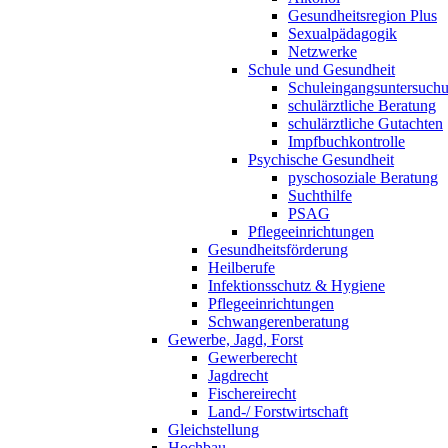
Gesundheitsregion Plus
Sexualpädagogik
Netzwerke
Schule und Gesundheit
Schuleingangsuntersuch
schulärztliche Beratung
schulärztliche Gutachten
Impfbuchkontrolle
Psychische Gesundheit
pyschosoziale Beratung
Suchthilfe
PSAG
Pflegeeinrichtungen
Gesundheitsförderung
Heilberufe
Infektionsschutz & Hygiene
Pflegeeinrichtungen
Schwangerenberatung
Gewerbe, Jagd, Forst
Gewerberecht
Jagdrecht
Fischereirecht
Land-/ Forstwirtschaft
Gleichstellung
Hochbau