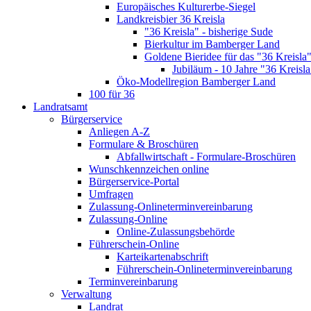
Europäisches Kulturerbe-Siegel
Landkreisbier 36 Kreisla
"36 Kreisla" - bisherige Sude
Bierkultur im Bamberger Land
Goldene Bieridee für das "36 Kreisla
Jubiläum - 10 Jahre "36 Kreisla
Öko-Modellregion Bamberger Land
100 für 36
Landratsamt
Bürgerservice
Anliegen A-Z
Formulare & Broschüren
Abfallwirtschaft - Formulare-Broschüren
Wunschkennzeichen online
Bürgerservice-Portal
Umfragen
Zulassung-Onlineterminvereinbarung
Zulassung-Online
Online-Zulassungsbehörde
Führerschein-Online
Karteikartenabschrift
Führerschein-Onlineterminvereinbarung
Terminvereinbarung
Verwaltung
Landrat