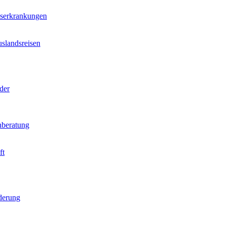
nserkrankungen
slandsreisen
der
beratung
ft
derung