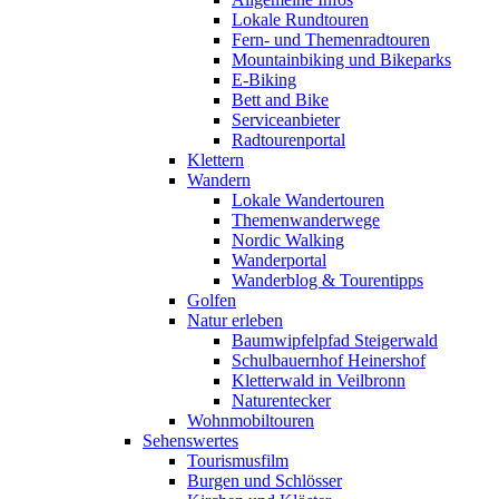
Lokale Rundtouren
Fern- und Themenradtouren
Mountainbiking und Bikeparks
E-Biking
Bett and Bike
Serviceanbieter
Radtourenportal
Klettern
Wandern
Lokale Wandertouren
Themenwanderwege
Nordic Walking
Wanderportal
Wanderblog & Tourentipps
Golfen
Natur erleben
Baumwipfelpfad Steigerwald
Schulbauernhof Heinershof
Kletterwald in Veilbronn
Naturentecker
Wohnmobiltouren
Sehenswertes
Tourismusfilm
Burgen und Schlösser