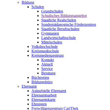
Bildung
Schulen
Grundschulen
Schulisches Bildungsangebot
Staatliche Realschulen
Sonderpädagogische Förderzentren
Staatliche Berufsschulen
Gymnasien
Landwirtschaftsschule
Mittelschulen
Volkshochschule
Kreismusikschule
Kreismedienzentrum
Kontakt
Aktuell
Service
Beratung
Büchereien
Bildungsbüro
Ehrenamt
Anlaufstelle Ehrenamt
Ehrenamtsarbeit
Ehrenamtskarte
Ehrungen
Freiwilligenzentrum CariThek