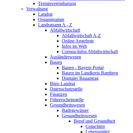
Terminvereinbarung
Verwaltung
Landrat
Organigramm
Landratsamt A - Z
Abfallwirtschaft
Abfallwirtschaft A-Z
Online Angebote
Infos im Web
Corona-Infos Abfallwirtschaft
Ausländerwesen
Bauen
Bauen - Bayern Portal
Bauen im Landkreis Bamberg
Digitaler Bauantrag
Büro Landrat
Datenschutzstelle
Finanzen
Führerscheinstelle
Gesundheitswesen
Badegewässer
Gesundheitswesen
Beruf und Gesundheit
Gutachten
Lebensmittel