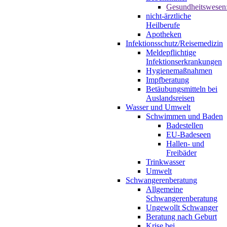
Gesundheitswesen
nicht-ärztliche
Heilberufe
Apotheken
Infektionsschutz/Reisemedizin
Meldepflichtige
Infektionserkrankungen
Hygienemaßnahmen
Impfberatung
Betäubungsmitteln bei
Auslandsreisen
Wasser und Umwelt
Schwimmen und Baden
Badestellen
EU-Badeseen
Hallen- und
Freibäder
Trinkwasser
Umwelt
Schwangerenberatung
Allgemeine
Schwangerenberatung
Ungewollt Schwanger
Beratung nach Geburt
Krise bei