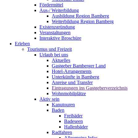
Fördermittel
Aus-/ Weiterbildung
Ausbildung Region Bamberg
Weiterbildung Region Bamberg
Existenzgründung
Veranstaltungen
Interaktive Broschüre
Erleben
Tourismus und Freizeit
Urlaub bei uns
Aktuelles
Gastgeber Bamberger Land
Hotel-Arrangements
Unterkünfte in Bamberg
Anreise und Transfer
Eintragungen ins Gastgeberverzeichnis
Wohnmobilplätze
Aktiv sein
Kanutouren
Baden
Freibäder
Badeseen
Hallenbäder
Radfahren
Allgemeine Infos