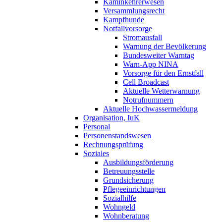
Kaminkehrerwesen
Versammlungsrecht
Kampfhunde
Notfallvorsorge
Stromausfall
Warnung der Bevölkerung
Bundesweiter Warntag
Warn-App NINA
Vorsorge für den Ernstfall
Cell Broadcast
Aktuelle Wetterwarnung
Notrufnummern
Aktuelle Hochwassermeldung
Organisation, IuK
Personal
Personenstandswesen
Rechnungsprüfung
Soziales
Ausbildungsförderung
Betreuungsstelle
Grundsicherung
Pflegeeinrichtungen
Sozialhilfe
Wohngeld
Wohnberatung