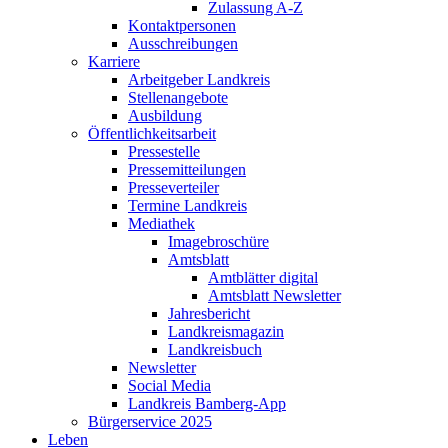
Zulassung A-Z
Kontaktpersonen
Ausschreibungen
Karriere
Arbeitgeber Landkreis
Stellenangebote
Ausbildung
Öffentlichkeitsarbeit
Pressestelle
Pressemitteilungen
Presseverteiler
Termine Landkreis
Mediathek
Imagebroschüre
Amtsblatt
Amtblätter digital
Amtsblatt Newsletter
Jahresbericht
Landkreismagazin
Landkreisbuch
Newsletter
Social Media
Landkreis Bamberg-App
Bürgerservice 2025
Leben