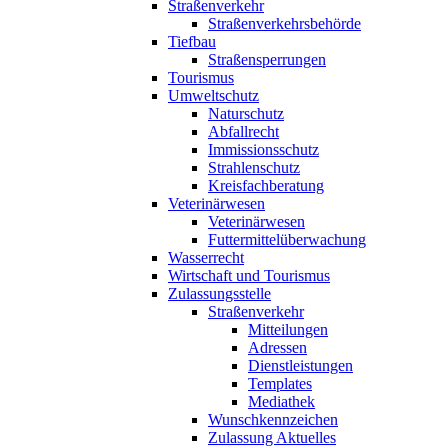
Straßenverkehr
Straßenverkehrsbehörde
Tiefbau
Straßensperrungen
Tourismus
Umweltschutz
Naturschutz
Abfallrecht
Immissionsschutz
Strahlenschutz
Kreisfachberatung
Veterinärwesen
Veterinärwesen
Futtermittelüberwachung
Wasserrecht
Wirtschaft und Tourismus
Zulassungsstelle
Straßenverkehr
Mitteilungen
Adressen
Dienstleistungen
Templates
Mediathek
Wunschkennzeichen
Zulassung Aktuelles