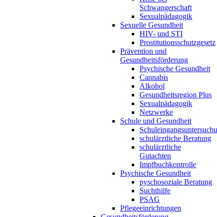
Schwangerschaft
Sexualpädagogik
Sexuelle Gesundheit
HIV- und STI
Prostitutionsschutzgesetz
Prävention und
Gesundheitsförderung
Psychische Gesundheit
Cannabis
Alkohol
Gesundheitsregion Plus
Sexualpädagogik
Netzwerke
Schule und Gesundheit
Schuleingangsuntersuch
schulärztliche Beratung
schulärztliche
Gutachten
Impfbuchkontrolle
Psychische Gesundheit
pyschosoziale Beratung
Suchthilfe
PSAG
Pflegeeinrichtungen
Gesundheitsförderung