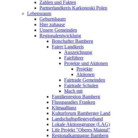
Zahlen und Fakten
Partnerlandkreis Karkonoski Polen
Lebensraum
Geburtsbaum
Hier zuhause
Unsere Gemeinden
Regionalentwicklung
Botschafter Bamberg
Fairer Landkreis
Auszeichnung
Fairführer
Projekte und Aktionen
Projekte
Aktionen
Fairtrade Gemeinden
Fairtrade Schulen
Mach mit
Familienregion Bamberg
Flussparadies Franken
Klimaallianz
Kulturforum Bamberger Land
Landschaftspflegeverband
Lokale Aktionsgruppe (LAG)
Life Projekt "Oberes Maintal"
Regionalkampagne Bamberg