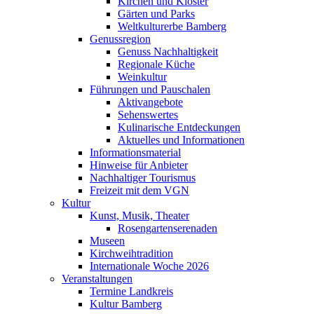
Kirchen und Klöster
Gärten und Parks
Weltkulturerbe Bamberg
Genussregion
Genuss Nachhaltigkeit
Regionale Küche
Weinkultur
Führungen und Pauschalen
Aktivangebote
Sehenswertes
Kulinarische Entdeckungen
Aktuelles und Informationen
Informationsmaterial
Hinweise für Anbieter
Nachhaltiger Tourismus
Freizeit mit dem VGN
Kultur
Kunst, Musik, Theater
Rosengartenserenaden
Museen
Kirchweihtradition
Internationale Woche 2026
Veranstaltungen
Termine Landkreis
Kultur Bamberg