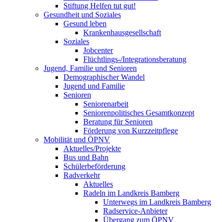
Stiftung Helfen tut gut!
Gesundheit und Soziales
Gesund leben
Krankenhausgesellschaft
Soziales
Jobcenter
Flüchtlings-/Integrationsberatung
Jugend, Familie und Senioren
Demographischer Wandel
Jugend und Familie
Senioren
Seniorenarbeit
Seniorenpolitisches Gesamtkonzept
Beratung für Senioren
Förderung von Kurzzeitpflege
Mobilität und ÖPNV
Aktuelles/Projekte
Bus und Bahn
Schülerbeförderung
Radverkehr
Aktuelles
Radeln im Landkreis Bamberg
Unterwegs im Landkreis Bamberg
Radservice-Anbieter
Übergang zum ÖPNV