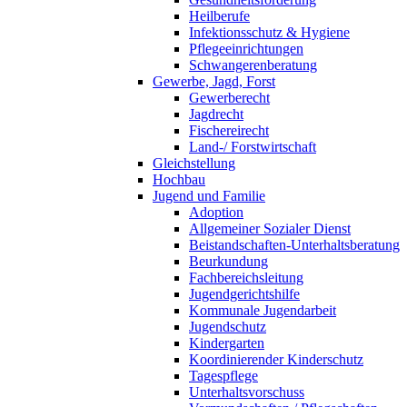
Heilberufe
Infektionsschutz & Hygiene
Pflegeeinrichtungen
Schwangerenberatung
Gewerbe, Jagd, Forst
Gewerberecht
Jagdrecht
Fischereirecht
Land-/ Forstwirtschaft
Gleichstellung
Hochbau
Jugend und Familie
Adoption
Allgemeiner Sozialer Dienst
Beistandschaften-Unterhaltsberatung
Beurkundung
Fachbereichsleitung
Jugendgerichtshilfe
Kommunale Jugendarbeit
Jugendschutz
Kindergarten
Koordinierender Kinderschutz
Tagespflege
Unterhaltsvorschuss