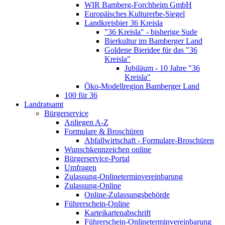
WIR Bamberg-Forchheim GmbH
Europäisches Kulturerbe-Siegel
Landkreisbier 36 Kreisla
"36 Kreisla" - bisherige Sude
Bierkultur im Bamberger Land
Goldene Bieridee für das "36
Kreisla"
Jubiläum - 10 Jahre "36
Kreisla"
Öko-Modellregion Bamberger Land
100 für 36
Landratsamt
Bürgerservice
Anliegen A-Z
Formulare & Broschüren
Abfallwirtschaft - Formulare-Broschüren
Wunschkennzeichen online
Bürgerservice-Portal
Umfragen
Zulassung-Onlineterminvereinbarung
Zulassung-Online
Online-Zulassungsbehörde
Führerschein-Online
Karteikartenabschrift
Führerschein-Onlineterminvereinbarung