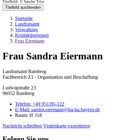
Titelbild:
© Sasche Trier
Titelbild ausblenden
Startseite
Landratsamt
Verwaltung
Kontaktpersonen
Frau Eiermann
Frau Sandra Eiermann
Landratsamt Bamberg
Fachbereich Z1 - Organisation und Beschaffung
Ludwigstraße 23
96052 Bamberg
Telefon:
+49 951/85-122
E-Mail:
sandra.eiermann@lra-ba.bayern.de
Raum: H 318
Nachricht schreiben
Visitenkarte exportieren
Folgen Sie uns