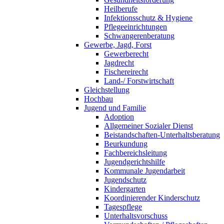
Heilberufe
Infektionsschutz & Hygiene
Pflegeeinrichtungen
Schwangerenberatung
Gewerbe, Jagd, Forst
Gewerberecht
Jagdrecht
Fischereirecht
Land-/ Forstwirtschaft
Gleichstellung
Hochbau
Jugend und Familie
Adoption
Allgemeiner Sozialer Dienst
Beistandschaften-Unterhaltsberatung
Beurkundung
Fachbereichsleitung
Jugendgerichtshilfe
Kommunale Jugendarbeit
Jugendschutz
Kindergarten
Koordinierender Kinderschutz
Tagespflege
Unterhaltsvorschuss