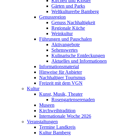
Kirchen und Klöster
Gärten und Parks
Weltkulturerbe Bamberg
Genussregion
Genuss Nachhaltigkeit
Regionale Küche
Weinkultur
Führungen und Pauschalen
Aktivangebote
Sehenswertes
Kulinarische Entdeckungen
Aktuelles und Informationen
Informationsmaterial
Hinweise für Anbieter
Nachhaltiger Tourismus
Freizeit mit dem VGN
Kultur
Kunst, Musik, Theater
Rosengartenserenaden
Museen
Kirchweihtradition
Internationale Woche 2026
Veranstaltungen
Termine Landkreis
Kultur Bamberg