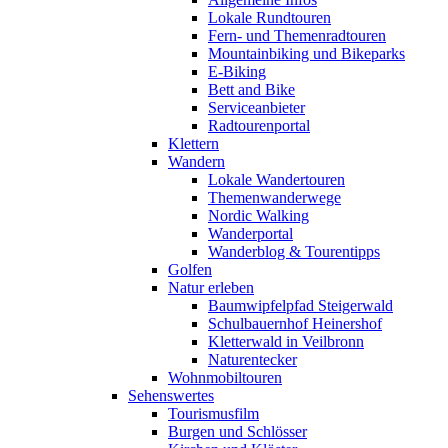
Lokale Rundtouren
Fern- und Themenradtouren
Mountainbiking und Bikeparks
E-Biking
Bett and Bike
Serviceanbieter
Radtourenportal
Klettern
Wandern
Lokale Wandertouren
Themenwanderwege
Nordic Walking
Wanderportal
Wanderblog & Tourentipps
Golfen
Natur erleben
Baumwipfelpfad Steigerwald
Schulbauernhof Heinershof
Kletterwald in Veilbronn
Naturentecker
Wohnmobiltouren
Sehenswertes
Tourismusfilm
Burgen und Schlösser