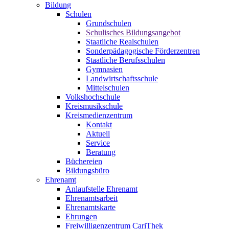
Bildung
Schulen
Grundschulen
Schulisches Bildungsangebot
Staatliche Realschulen
Sonderpädagogische Förderzentren
Staatliche Berufsschulen
Gymnasien
Landwirtschaftsschule
Mittelschulen
Volkshochschule
Kreismusikschule
Kreismedienzentrum
Kontakt
Aktuell
Service
Beratung
Büchereien
Bildungsbüro
Ehrenamt
Anlaufstelle Ehrenamt
Ehrenamtsarbeit
Ehrenamtskarte
Ehrungen
Freiwilligenzentrum CariThek