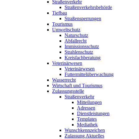
Straßenverkehr
Straßenverkehrsbehörde
Tiefbau
Straßensperrungen
Tourismus
Umweltschutz
Naturschutz
Abfallrecht
Immissionsschutz
Strahlenschutz
Kreisfachberatung
Veterinärwesen
Veterinärwesen
Futtermittelüberwachung
Wasserrecht
Wirtschaft und Tourismus
Zulassungsstelle
Straßenverkehr
Mitteilungen
Adressen
Dienstleistungen
Templates
Mediathek
Wunschkennzeichen
Zulassung Aktuelles