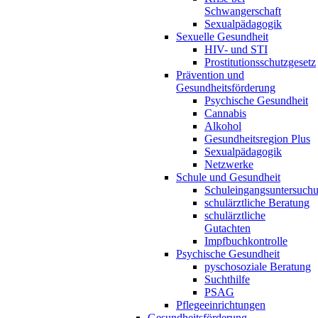
Schwangerschaft
Sexualpädagogik
Sexuelle Gesundheit
HIV- und STI
Prostitutionsschutzgesetz
Prävention und
Gesundheitsförderung
Psychische Gesundheit
Cannabis
Alkohol
Gesundheitsregion Plus
Sexualpädagogik
Netzwerke
Schule und Gesundheit
Schuleingangsuntersuch
schulärztliche Beratung
schulärztliche
Gutachten
Impfbuchkontrolle
Psychische Gesundheit
pyschosoziale Beratung
Suchthilfe
PSAG
Pflegeeinrichtungen
Gesundheitsförderung