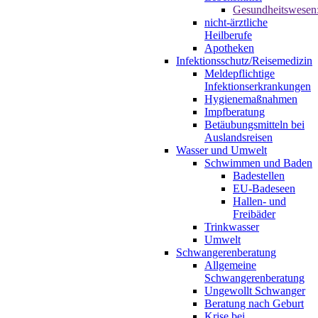
Gesundheitswesen
nicht-ärztliche
Heilberufe
Apotheken
Infektionsschutz/Reisemedizin
Meldepflichtige
Infektionserkrankungen
Hygienemaßnahmen
Impfberatung
Betäubungsmitteln bei
Auslandsreisen
Wasser und Umwelt
Schwimmen und Baden
Badestellen
EU-Badeseen
Hallen- und
Freibäder
Trinkwasser
Umwelt
Schwangerenberatung
Allgemeine
Schwangerenberatung
Ungewollt Schwanger
Beratung nach Geburt
Krise bei