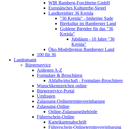
WIR Bamberg-Forchheim GmbH
Europäisches Kulturerbe-Siegel
Landkreisbier 36 Kreisla
"36 Kreisla" - bisherige Sude
Bierkultur im Bamberger Land
Goldene Bieridee für das "36
Kreisla"
Jubiläum - 10 Jahre "36
Kreisla"
Öko-Modellregion Bamberger Land
100 für 36
Landratsamt
Bürgerservice
Anliegen A-Z
Formulare & Broschüren
Abfallwirtschaft - Formulare-Broschüren
Wunschkennzeichen online
Bürgerservice-Portal
Umfragen
Zulassung-Onlineterminvereinbarung
Zulassung-Online
Online-Zulassungsbehörde
Führerschein-Online
Karteikartenabschrift
Führerschein-Onlineterminvereinbarung