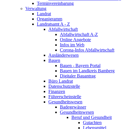
Terminvereinbarung
Verwaltung
Landrat
Organigramm
Landratsamt A - Z
Abfallwirtschaft
Abfallwirtschaft A-Z
Online Angebote
Infos im Web
Corona-Infos Abfallwirtschaft
Ausländerwesen
Bauen
Bauen - Bayern Portal
Bauen im Landkreis Bamberg
Digitaler Bauantrag
Büro Landrat
Datenschutzstelle
Finanzen
Führerscheinstelle
Gesundheitswesen
Badegewässer
Gesundheitswesen
Beruf und Gesundheit
Gutachten
Lebensmittel