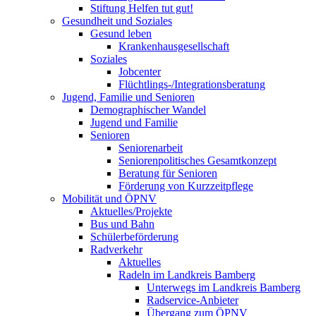
Stiftung Helfen tut gut!
Gesundheit und Soziales
Gesund leben
Krankenhausgesellschaft
Soziales
Jobcenter
Flüchtlings-/Integrationsberatung
Jugend, Familie und Senioren
Demographischer Wandel
Jugend und Familie
Senioren
Seniorenarbeit
Seniorenpolitisches Gesamtkonzept
Beratung für Senioren
Förderung von Kurzzeitpflege
Mobilität und ÖPNV
Aktuelles/Projekte
Bus und Bahn
Schülerbeförderung
Radverkehr
Aktuelles
Radeln im Landkreis Bamberg
Unterwegs im Landkreis Bamberg
Radservice-Anbieter
Übergang zum ÖPNV