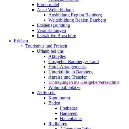
Fördermittel
Aus-/ Weiterbildung
Ausbildung Region Bamberg
Weiterbildung Region Bamberg
Existenzgründung
Veranstaltungen
Interaktive Broschüre
Erleben
Tourismus und Freizeit
Urlaub bei uns
Aktuelles
Gastgeber Bamberger Land
Hotel-Arrangements
Unterkünfte in Bamberg
Anreise und Transfer
Eintragungen ins Gastgeberverzeichnis
Wohnmobilplätze
Aktiv sein
Kanutouren
Baden
Freibäder
Badeseen
Hallenbäder
Radfahren
Allgemeine Infos