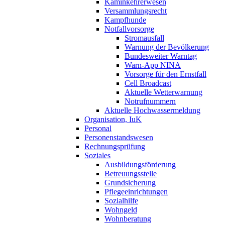
Kaminkehrerwesen
Versammlungsrecht
Kampfhunde
Notfallvorsorge
Stromausfall
Warnung der Bevölkerung
Bundesweiter Warntag
Warn-App NINA
Vorsorge für den Ernstfall
Cell Broadcast
Aktuelle Wetterwarnung
Notrufnummern
Aktuelle Hochwassermeldung
Organisation, IuK
Personal
Personenstandswesen
Rechnungsprüfung
Soziales
Ausbildungsförderung
Betreuungsstelle
Grundsicherung
Pflegeeinrichtungen
Sozialhilfe
Wohngeld
Wohnberatung