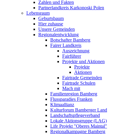
Zahlen und Fakten
Partnerlandkreis Karkonoski Polen
Lebensraum
Geburtsbaum
Hier zuhause
Unsere Gemeinden
Regionalentwicklung
Botschafter Bamberg
Fairer Landkreis
Auszeichnung
Fairführer
Projekte und Aktionen
Projekte
Aktionen
Fairtrade Gemeinden
Fairtrade Schulen
Mach mit
Familienregion Bamberg
Flussparadies Franken
Klimaallianz
Kulturforum Bamberger Land
Landschaftspflegeverband
Lokale Aktionsgruppe (LAG)
Life Projekt "Oberes Maintal"
Regionalkampagne Bamberg