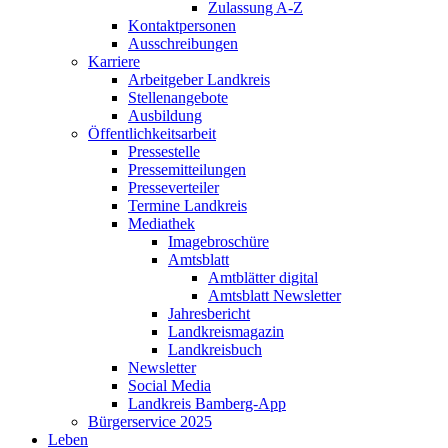
Zulassung A-Z
Kontaktpersonen
Ausschreibungen
Karriere
Arbeitgeber Landkreis
Stellenangebote
Ausbildung
Öffentlichkeitsarbeit
Pressestelle
Pressemitteilungen
Presseverteiler
Termine Landkreis
Mediathek
Imagebroschüre
Amtsblatt
Amtblätter digital
Amtsblatt Newsletter
Jahresbericht
Landkreismagazin
Landkreisbuch
Newsletter
Social Media
Landkreis Bamberg-App
Bürgerservice 2025
Leben