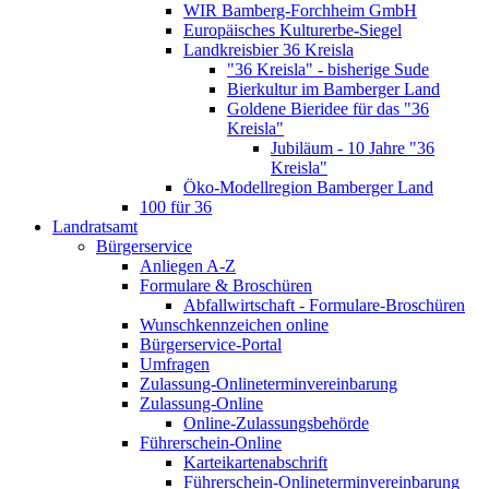
WIR Bamberg-Forchheim GmbH
Europäisches Kulturerbe-Siegel
Landkreisbier 36 Kreisla
"36 Kreisla" - bisherige Sude
Bierkultur im Bamberger Land
Goldene Bieridee für das "36
Kreisla"
Jubiläum - 10 Jahre "36
Kreisla"
Öko-Modellregion Bamberger Land
100 für 36
Landratsamt
Bürgerservice
Anliegen A-Z
Formulare & Broschüren
Abfallwirtschaft - Formulare-Broschüren
Wunschkennzeichen online
Bürgerservice-Portal
Umfragen
Zulassung-Onlineterminvereinbarung
Zulassung-Online
Online-Zulassungsbehörde
Führerschein-Online
Karteikartenabschrift
Führerschein-Onlineterminvereinbarung