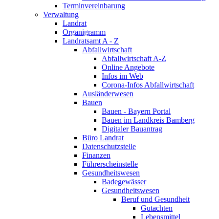
Terminvereinbarung
Verwaltung
Landrat
Organigramm
Landratsamt A - Z
Abfallwirtschaft
Abfallwirtschaft A-Z
Online Angebote
Infos im Web
Corona-Infos Abfallwirtschaft
Ausländerwesen
Bauen
Bauen - Bayern Portal
Bauen im Landkreis Bamberg
Digitaler Bauantrag
Büro Landrat
Datenschutzstelle
Finanzen
Führerscheinstelle
Gesundheitswesen
Badegewässer
Gesundheitswesen
Beruf und Gesundheit
Gutachten
Lebensmittel