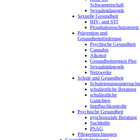
Schwangerschaft
Sexualpädagogik
Sexuelle Gesundheit
HIV- und STI
Prostitutionsschutzgesetz
Prävention und
Gesundheitsförderung
Psychische Gesundheit
Cannabis
Alkohol
Gesundheitsregion Plus
Sexualpädagogik
Netzwerke
Schule und Gesundheit
Schuleingangsuntersuch
schulärztliche Beratung
schulärztliche
Gutachten
Impfbuchkontrolle
Psychische Gesundheit
pyschosoziale Beratung
Suchthilfe
PSAG
Pflegeeinrichtungen
Gesundheitsförderung