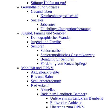
Stiftung Helfen tut gut!
Gesundheit und Soziales
Gesund leben
Krankenhausgesellschaft
Soziales
Jobcenter
Flüchtlings-/Integrationsberatung
Jugend, Familie und Senioren
Demographischer Wandel
Jugend und Familie
Senioren
Seniorenarbeit
Seniorenpolitisches Gesamtkonzept
Beratung für Senioren
Förderung von Kurzzeitpflege
Mobilität und ÖPNV
Aktuelles/Projekte
Bus und Bahn
Schülerbeförderung
Radverkehr
Aktuelles
Radeln im Landkreis Bamberg
Unterwegs im Landkreis Bamberg
Radservice-Anbieter
Übergang zum ÖPNV