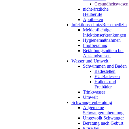
Gesundheitswesen
nicht-ärztliche
Heilberufe
Apotheken
Infektionsschutz/Reisemedizin
Meldepflichtige
Infektionserkrankungen
Hygienemaßnahmen
Impfberatung
Betäubungsmitteln bei
Auslandsreisen
Wasser und Umwelt
Schwimmen und Baden
Badestellen
EU-Badeseen
Hallen- und
Freibäder
Trinkwasser
Umwelt
Schwangerenberatung
Allgemeine
Schwangerenberatung
Ungewollt Schwanger
Beratung nach Geburt
Krise bei