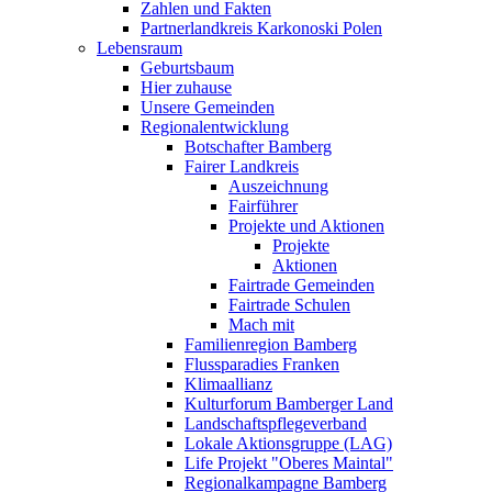
Zahlen und Fakten
Partnerlandkreis Karkonoski Polen
Lebensraum
Geburtsbaum
Hier zuhause
Unsere Gemeinden
Regionalentwicklung
Botschafter Bamberg
Fairer Landkreis
Auszeichnung
Fairführer
Projekte und Aktionen
Projekte
Aktionen
Fairtrade Gemeinden
Fairtrade Schulen
Mach mit
Familienregion Bamberg
Flussparadies Franken
Klimaallianz
Kulturforum Bamberger Land
Landschaftspflegeverband
Lokale Aktionsgruppe (LAG)
Life Projekt "Oberes Maintal"
Regionalkampagne Bamberg