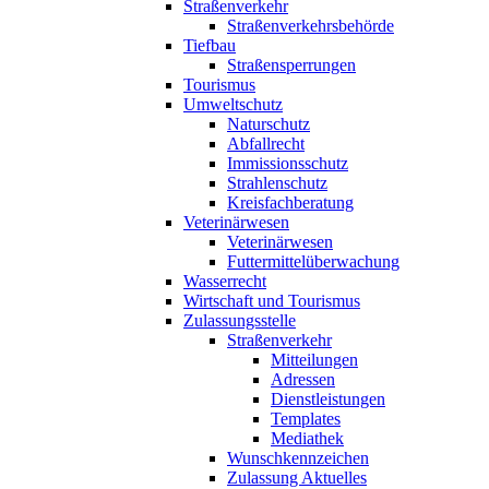
Straßenverkehr
Straßenverkehrsbehörde
Tiefbau
Straßensperrungen
Tourismus
Umweltschutz
Naturschutz
Abfallrecht
Immissionsschutz
Strahlenschutz
Kreisfachberatung
Veterinärwesen
Veterinärwesen
Futtermittelüberwachung
Wasserrecht
Wirtschaft und Tourismus
Zulassungsstelle
Straßenverkehr
Mitteilungen
Adressen
Dienstleistungen
Templates
Mediathek
Wunschkennzeichen
Zulassung Aktuelles