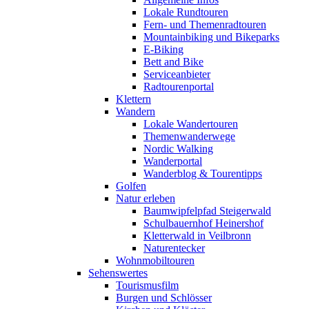
Lokale Rundtouren
Fern- und Themenradtouren
Mountainbiking und Bikeparks
E-Biking
Bett and Bike
Serviceanbieter
Radtourenportal
Klettern
Wandern
Lokale Wandertouren
Themenwanderwege
Nordic Walking
Wanderportal
Wanderblog & Tourentipps
Golfen
Natur erleben
Baumwipfelpfad Steigerwald
Schulbauernhof Heinershof
Kletterwald in Veilbronn
Naturentecker
Wohnmobiltouren
Sehenswertes
Tourismusfilm
Burgen und Schlösser