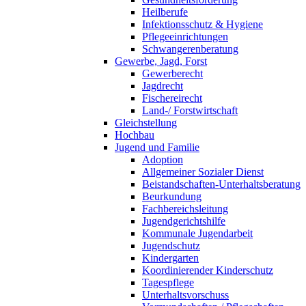
Heilberufe
Infektionsschutz & Hygiene
Pflegeeinrichtungen
Schwangerenberatung
Gewerbe, Jagd, Forst
Gewerberecht
Jagdrecht
Fischereirecht
Land-/ Forstwirtschaft
Gleichstellung
Hochbau
Jugend und Familie
Adoption
Allgemeiner Sozialer Dienst
Beistandschaften-Unterhaltsberatung
Beurkundung
Fachbereichsleitung
Jugendgerichtshilfe
Kommunale Jugendarbeit
Jugendschutz
Kindergarten
Koordinierender Kinderschutz
Tagespflege
Unterhaltsvorschuss