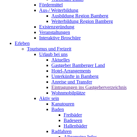
Fördermittel
Aus-/ Weiterbildung
Ausbildung Region Bamberg
Weiterbildung Region Bamberg
Existenzgründung
Veranstaltungen
Interaktive Broschüre
Erleben
Tourismus und Freizeit
Urlaub bei uns
Aktuelles
Gastgeber Bamberger Land
Hotel-Arrangements
Unterkünfte in Bamberg
Anreise und Transfer
Eintragungen ins Gastgeberverzeichnis
Wohnmobilplätze
Aktiv sein
Kanutouren
Baden
Freibäder
Badeseen
Hallenbäder
Radfahren
Allgemeine Infos