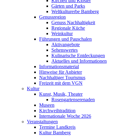
Kirchen und Klöster
Gärten und Parks
Weltkulturerbe Bamberg
Genussregion
Genuss Nachhaltigkeit
Regionale Küche
Weinkultur
Führungen und Pauschalen
Aktivangebote
Sehenswertes
Kulinarische Entdeckungen
Aktuelles und Informationen
Informationsmaterial
Hinweise für Anbieter
Nachhaltiger Tourismus
Freizeit mit dem VGN
Kultur
Kunst, Musik, Theater
Rosengartenserenaden
Museen
Kirchweihtradition
Internationale Woche 2026
Veranstaltungen
Termine Landkreis
Kultur Bamberg