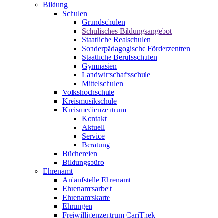
Bildung
Schulen
Grundschulen
Schulisches Bildungsangebot
Staatliche Realschulen
Sonderpädagogische Förderzentren
Staatliche Berufsschulen
Gymnasien
Landwirtschaftsschule
Mittelschulen
Volkshochschule
Kreismusikschule
Kreismedienzentrum
Kontakt
Aktuell
Service
Beratung
Büchereien
Bildungsbüro
Ehrenamt
Anlaufstelle Ehrenamt
Ehrenamtsarbeit
Ehrenamtskarte
Ehrungen
Freiwilligenzentrum CariThek