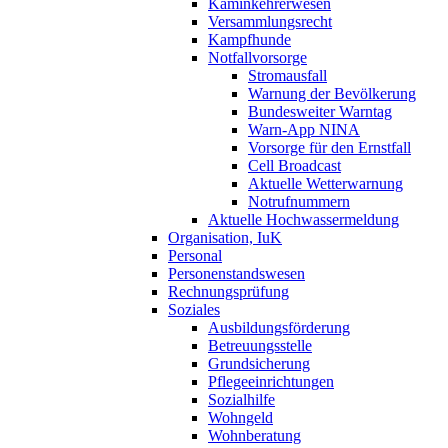
Kaminkehrerwesen
Versammlungsrecht
Kampfhunde
Notfallvorsorge
Stromausfall
Warnung der Bevölkerung
Bundesweiter Warntag
Warn-App NINA
Vorsorge für den Ernstfall
Cell Broadcast
Aktuelle Wetterwarnung
Notrufnummern
Aktuelle Hochwassermeldung
Organisation, IuK
Personal
Personenstandswesen
Rechnungsprüfung
Soziales
Ausbildungsförderung
Betreuungsstelle
Grundsicherung
Pflegeeinrichtungen
Sozialhilfe
Wohngeld
Wohnberatung