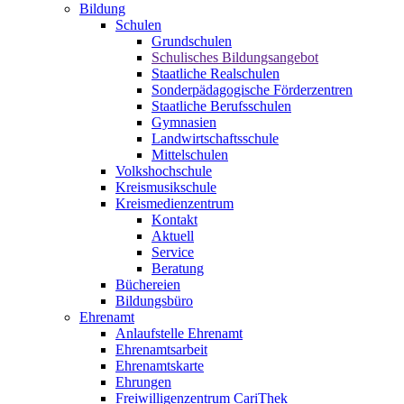
Bildung
Schulen
Grundschulen
Schulisches Bildungsangebot
Staatliche Realschulen
Sonderpädagogische Förderzentren
Staatliche Berufsschulen
Gymnasien
Landwirtschaftsschule
Mittelschulen
Volkshochschule
Kreismusikschule
Kreismedienzentrum
Kontakt
Aktuell
Service
Beratung
Büchereien
Bildungsbüro
Ehrenamt
Anlaufstelle Ehrenamt
Ehrenamtsarbeit
Ehrenamtskarte
Ehrungen
Freiwilligenzentrum CariThek