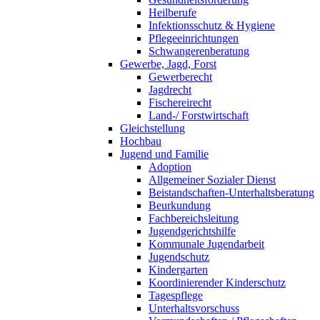
Heilberufe
Infektionsschutz & Hygiene
Pflegeeinrichtungen
Schwangerenberatung
Gewerbe, Jagd, Forst
Gewerberecht
Jagdrecht
Fischereirecht
Land-/ Forstwirtschaft
Gleichstellung
Hochbau
Jugend und Familie
Adoption
Allgemeiner Sozialer Dienst
Beistandschaften-Unterhaltsberatung
Beurkundung
Fachbereichsleitung
Jugendgerichtshilfe
Kommunale Jugendarbeit
Jugendschutz
Kindergarten
Koordinierender Kinderschutz
Tagespflege
Unterhaltsvorschuss