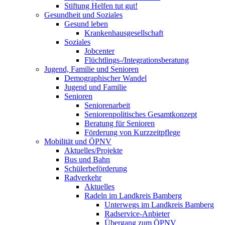
Stiftung Helfen tut gut!
Gesundheit und Soziales
Gesund leben
Krankenhausgesellschaft
Soziales
Jobcenter
Flüchtlings-/Integrationsberatung
Jugend, Familie und Senioren
Demographischer Wandel
Jugend und Familie
Senioren
Seniorenarbeit
Seniorenpolitisches Gesamtkonzept
Beratung für Senioren
Förderung von Kurzzeitpflege
Mobilität und ÖPNV
Aktuelles/Projekte
Bus und Bahn
Schülerbeförderung
Radverkehr
Aktuelles
Radeln im Landkreis Bamberg
Unterwegs im Landkreis Bamberg
Radservice-Anbieter
Übergang zum ÖPNV