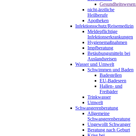
Gesundheitswesen
nicht-ärztliche
Heilberufe
Apotheken
Infektionsschutz/Reisemedizin
Meldepflichtige
Infektionserkrankungen
Hygienemaßnahmen
Impfberatung
Betäubungsmitteln bei
Auslandsreisen
Wasser und Umwelt
Schwimmen und Baden
Badestellen
EU-Badeseen
Hallen- und
Freibäder
Trinkwasser
Umwelt
Schwangerenberatung
Allgemeine
Schwangerenberatung
Ungewollt Schwanger
Beratung nach Geburt
Krise bei