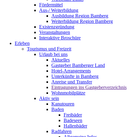
Fördermittel
Aus-/ Weiterbildung
Ausbildung Region Bamberg
Weiterbildung Region Bamberg
Existenzgründung
Veranstaltungen
Interaktive Broschüre
Erleben
Tourismus und Freizeit
Urlaub bei uns
Aktuelles
Gastgeber Bamberger Land
Hotel-Arrangements
Unterkünfte in Bamberg
Anreise und Transfer
Eintragungen ins Gastgeberverzeichnis
Wohnmobilplätze
Aktiv sein
Kanutouren
Baden
Freibäder
Badeseen
Hallenbäder
Radfahren
Allgemeine Infos