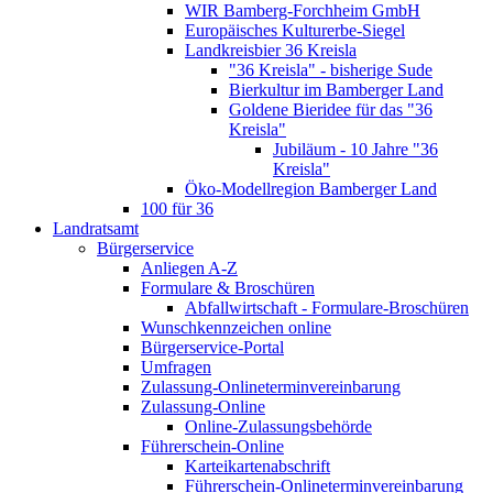
WIR Bamberg-Forchheim GmbH
Europäisches Kulturerbe-Siegel
Landkreisbier 36 Kreisla
"36 Kreisla" - bisherige Sude
Bierkultur im Bamberger Land
Goldene Bieridee für das "36
Kreisla"
Jubiläum - 10 Jahre "36
Kreisla"
Öko-Modellregion Bamberger Land
100 für 36
Landratsamt
Bürgerservice
Anliegen A-Z
Formulare & Broschüren
Abfallwirtschaft - Formulare-Broschüren
Wunschkennzeichen online
Bürgerservice-Portal
Umfragen
Zulassung-Onlineterminvereinbarung
Zulassung-Online
Online-Zulassungsbehörde
Führerschein-Online
Karteikartenabschrift
Führerschein-Onlineterminvereinbarung