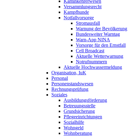
Kaminkehrerwesen
Versammlungsrecht
Kampfhunde
Notfallvorsorge
Stromausfall
Warnung der Bevölkerung
Bundesweiter Warntag
Warn-App NINA
Vorsorge für den Ernstfall
Cell Broadcast
Aktuelle Wetterwarnung
Notrufnummern
Aktuelle Hochwassermeldung
Organisation, IuK
Personal
Personenstandswesen
Rechnungsprüfung
Soziales
Ausbildungsförderung
Betreuungsstelle
Grundsicherung
Pflegeeinrichtungen
Sozialhilfe
Wohngeld
Wohnberatung