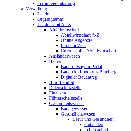
Terminvereinbarung
Verwaltung
Landrat
Organigramm
Landratsamt A - Z
Abfallwirtschaft
Abfallwirtschaft A-Z
Online Angebote
Infos im Web
Corona-Infos Abfallwirtschaft
Ausländerwesen
Bauen
Bauen - Bayern Portal
Bauen im Landkreis Bamberg
Digitaler Bauantrag
Büro Landrat
Datenschutzstelle
Finanzen
Führerscheinstelle
Gesundheitswesen
Badegewässer
Gesundheitswesen
Beruf und Gesundheit
Gutachten
Lebensmittel