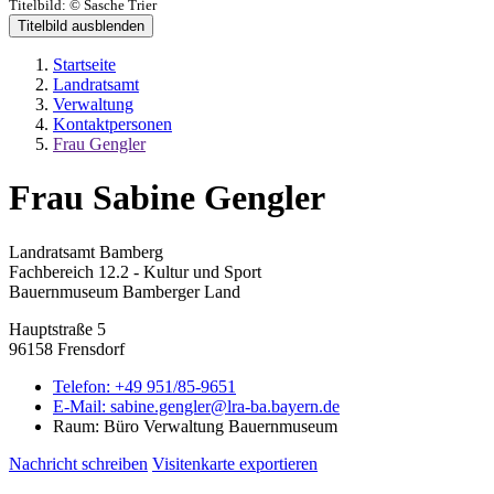
Titelbild:
© Sasche Trier
Titelbild ausblenden
Startseite
Landratsamt
Verwaltung
Kontaktpersonen
Frau Gengler
Frau Sabine Gengler
Landratsamt Bamberg
Fachbereich 12.2 - Kultur und Sport
Bauernmuseum Bamberger Land
Hauptstraße 5
96158 Frensdorf
Telefon:
+49 951/85-9651
E-Mail:
sabine.gengler@lra-ba.bayern.de
Raum: Büro Verwaltung Bauernmuseum
Nachricht schreiben
Visitenkarte exportieren