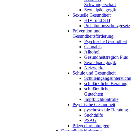
Schwangerschaft
Sexualpädagogik
Sexuelle Gesundheit
HIV- und STI
Prostitutionsschutzgesetz
Prävention und
Gesundheitsförderung
Psychische Gesundheit
Cannabis
Alkohol
Gesundheitsregion Plus
Sexualpädagogik
Netzwerke
Schule und Gesundheit
Schuleingangsuntersuch
schulärztliche Beratung
schulärztliche
Gutachten
Impfbuchkontrolle
Psychische Gesundheit
pyschosoziale Beratung
Suchthilfe
PSAG
Pflegeeinrichtungen
Gesundheitsförderung