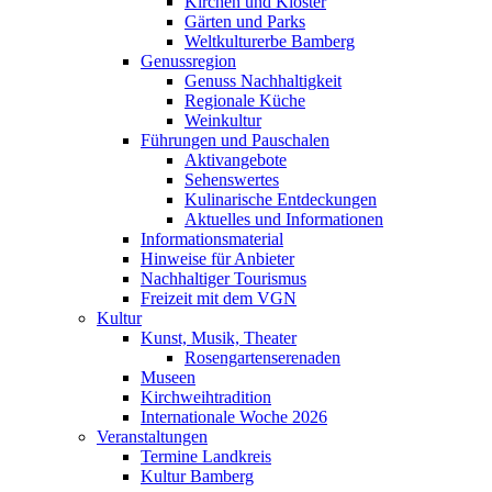
Kirchen und Klöster
Gärten und Parks
Weltkulturerbe Bamberg
Genussregion
Genuss Nachhaltigkeit
Regionale Küche
Weinkultur
Führungen und Pauschalen
Aktivangebote
Sehenswertes
Kulinarische Entdeckungen
Aktuelles und Informationen
Informationsmaterial
Hinweise für Anbieter
Nachhaltiger Tourismus
Freizeit mit dem VGN
Kultur
Kunst, Musik, Theater
Rosengartenserenaden
Museen
Kirchweihtradition
Internationale Woche 2026
Veranstaltungen
Termine Landkreis
Kultur Bamberg