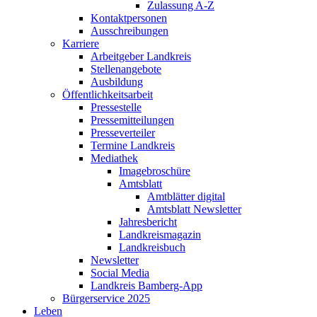
Zulassung A-Z
Kontaktpersonen
Ausschreibungen
Karriere
Arbeitgeber Landkreis
Stellenangebote
Ausbildung
Öffentlichkeitsarbeit
Pressestelle
Pressemitteilungen
Presseverteiler
Termine Landkreis
Mediathek
Imagebroschüre
Amtsblatt
Amtblätter digital
Amtsblatt Newsletter
Jahresbericht
Landkreismagazin
Landkreisbuch
Newsletter
Social Media
Landkreis Bamberg-App
Bürgerservice 2025
Leben