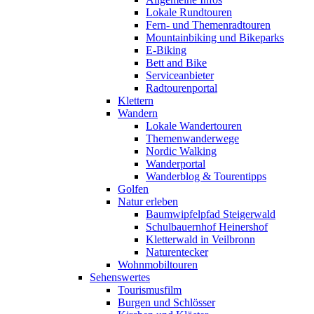
Lokale Rundtouren
Fern- und Themenradtouren
Mountainbiking und Bikeparks
E-Biking
Bett and Bike
Serviceanbieter
Radtourenportal
Klettern
Wandern
Lokale Wandertouren
Themenwanderwege
Nordic Walking
Wanderportal
Wanderblog & Tourentipps
Golfen
Natur erleben
Baumwipfelpfad Steigerwald
Schulbauernhof Heinershof
Kletterwald in Veilbronn
Naturentecker
Wohnmobiltouren
Sehenswertes
Tourismusfilm
Burgen und Schlösser