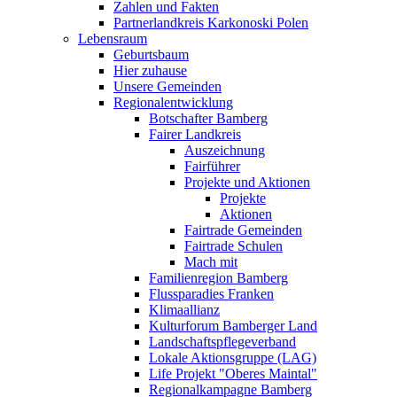
Zahlen und Fakten
Partnerlandkreis Karkonoski Polen
Lebensraum
Geburtsbaum
Hier zuhause
Unsere Gemeinden
Regionalentwicklung
Botschafter Bamberg
Fairer Landkreis
Auszeichnung
Fairführer
Projekte und Aktionen
Projekte
Aktionen
Fairtrade Gemeinden
Fairtrade Schulen
Mach mit
Familienregion Bamberg
Flussparadies Franken
Klimaallianz
Kulturforum Bamberger Land
Landschaftspflegeverband
Lokale Aktionsgruppe (LAG)
Life Projekt "Oberes Maintal"
Regionalkampagne Bamberg