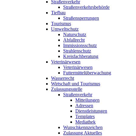
Straßenverkehr
Straßenverkehrsbehörde
Tiefbau
Straßensperrungen
Tourismus
Umweltschutz
Naturschutz
Abfallrecht
Immissionsschutz
Strahlenschutz
Kreisfachberatung
Veterinärwesen
Veterinärwesen
Futtermittelüberwachung
Wasserrecht
Wirtschaft und Tourismus
Zulassungsstelle
Straßenverkehr
Mitteilungen
Adressen
Dienstleistungen
Templates
Mediathek
Wunschkennzeichen
Zulassung Aktuelles