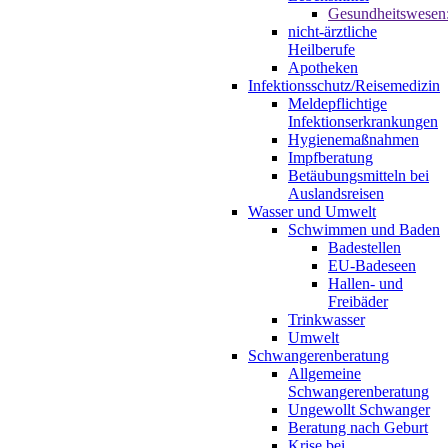
Gesundheitswesen
nicht-ärztliche
Heilberufe
Apotheken
Infektionsschutz/Reisemedizin
Meldepflichtige
Infektionserkrankungen
Hygienemaßnahmen
Impfberatung
Betäubungsmitteln bei
Auslandsreisen
Wasser und Umwelt
Schwimmen und Baden
Badestellen
EU-Badeseen
Hallen- und
Freibäder
Trinkwasser
Umwelt
Schwangerenberatung
Allgemeine
Schwangerenberatung
Ungewollt Schwanger
Beratung nach Geburt
Krise bei