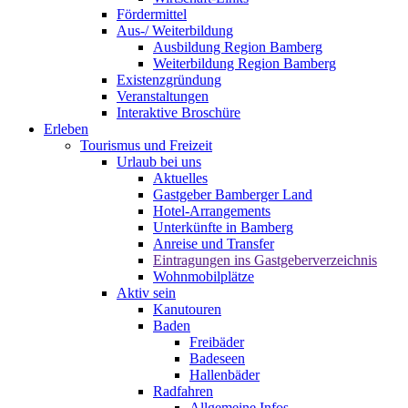
Fördermittel
Aus-/ Weiterbildung
Ausbildung Region Bamberg
Weiterbildung Region Bamberg
Existenzgründung
Veranstaltungen
Interaktive Broschüre
Erleben
Tourismus und Freizeit
Urlaub bei uns
Aktuelles
Gastgeber Bamberger Land
Hotel-Arrangements
Unterkünfte in Bamberg
Anreise und Transfer
Eintragungen ins Gastgeberverzeichnis
Wohnmobilplätze
Aktiv sein
Kanutouren
Baden
Freibäder
Badeseen
Hallenbäder
Radfahren
Allgemeine Infos