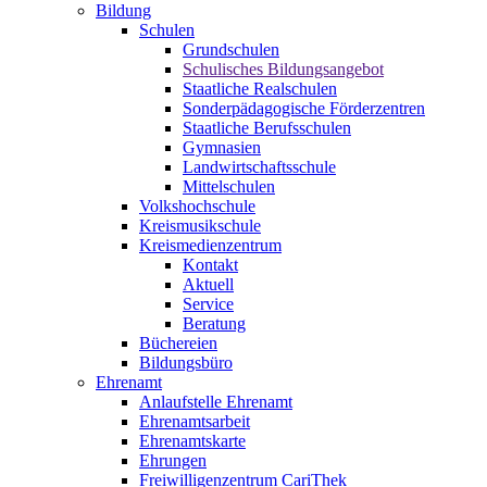
Bildung
Schulen
Grundschulen
Schulisches Bildungsangebot
Staatliche Realschulen
Sonderpädagogische Förderzentren
Staatliche Berufsschulen
Gymnasien
Landwirtschaftsschule
Mittelschulen
Volkshochschule
Kreismusikschule
Kreismedienzentrum
Kontakt
Aktuell
Service
Beratung
Büchereien
Bildungsbüro
Ehrenamt
Anlaufstelle Ehrenamt
Ehrenamtsarbeit
Ehrenamtskarte
Ehrungen
Freiwilligenzentrum CariThek