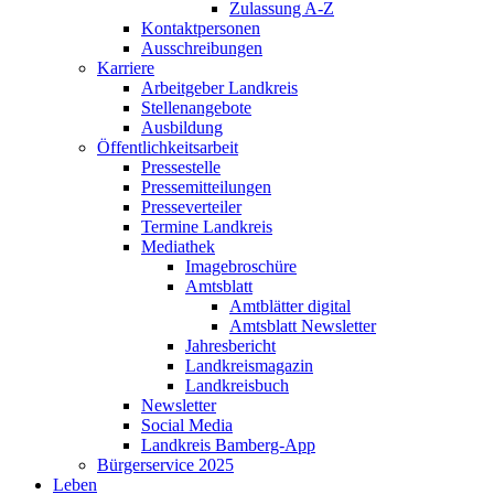
Zulassung A-Z
Kontaktpersonen
Ausschreibungen
Karriere
Arbeitgeber Landkreis
Stellenangebote
Ausbildung
Öffentlichkeitsarbeit
Pressestelle
Pressemitteilungen
Presseverteiler
Termine Landkreis
Mediathek
Imagebroschüre
Amtsblatt
Amtblätter digital
Amtsblatt Newsletter
Jahresbericht
Landkreismagazin
Landkreisbuch
Newsletter
Social Media
Landkreis Bamberg-App
Bürgerservice 2025
Leben