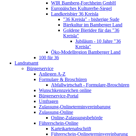
WIR Bamberg-Forchheim GmbH
Europäisches Kulturerbe-Siegel
Landkreisbier 36 Kreisla
"36 Kreisla" - bisherige Sude
Bierkultur im Bamberger Land
Goldene Bieridee für das "36
Kreisla"
Jubiläum - 10 Jahre "36
Kreisla"
Öko-Modellregion Bamberger Land
100 für 36
Landratsamt
Bürgerservice
Anliegen A-Z
Formulare & Broschüren
Abfallwirtschaft - Formulare-Broschüren
Wunschkennzeichen online
Bürgerservice-Portal
Umfragen
Zulassung-Onlineterminvereinbarung
Zulassung-Online
Online-Zulassungsbehörde
Führerschein-Online
Karteikartenabschrift
Führerschein-Onlineterminvereinbarung