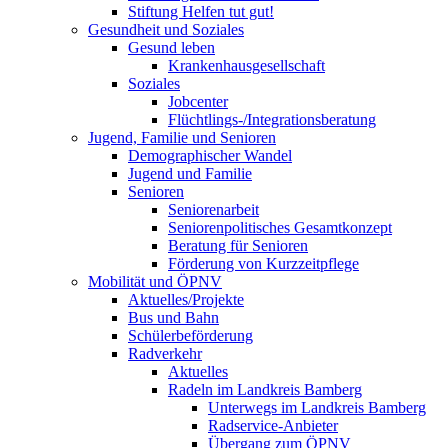
Stiftung Helfen tut gut!
Gesundheit und Soziales
Gesund leben
Krankenhausgesellschaft
Soziales
Jobcenter
Flüchtlings-/Integrationsberatung
Jugend, Familie und Senioren
Demographischer Wandel
Jugend und Familie
Senioren
Seniorenarbeit
Seniorenpolitisches Gesamtkonzept
Beratung für Senioren
Förderung von Kurzzeitpflege
Mobilität und ÖPNV
Aktuelles/Projekte
Bus und Bahn
Schülerbeförderung
Radverkehr
Aktuelles
Radeln im Landkreis Bamberg
Unterwegs im Landkreis Bamberg
Radservice-Anbieter
Übergang zum ÖPNV