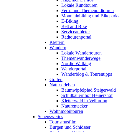
Lokale Rundtouren
Fern- und Themenradtouren
Mountainbiking und Bikeparks
E-Biking
Bett and Bike
Serviceanbieter
Radtourenportal
Klettern
Wandern
Lokale Wandertouren
Themenwanderwege
Nordic Walking
Wanderportal
Wanderblog & Tourentipps
Golfen
Natur erleben
Baumwipfelpfad Steigerwald
Schulbauernhof Heinershof
Kletterwald in Veilbronn
Naturentecker
Wohnmobiltouren
Sehenswertes
Tourismusfilm
Burgen und Schlösser