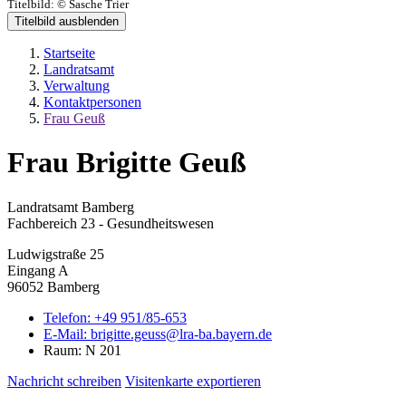
Titelbild:
© Sasche Trier
Titelbild ausblenden
Startseite
Landratsamt
Verwaltung
Kontaktpersonen
Frau Geuß
Frau Brigitte Geuß
Landratsamt Bamberg
Fachbereich 23 - Gesundheitswesen
Ludwigstraße 25
Eingang A
96052 Bamberg
Telefon:
+49 951/85-653
E-Mail:
brigitte.geuss@lra-ba.bayern.de
Raum: N 201
Nachricht schreiben
Visitenkarte exportieren