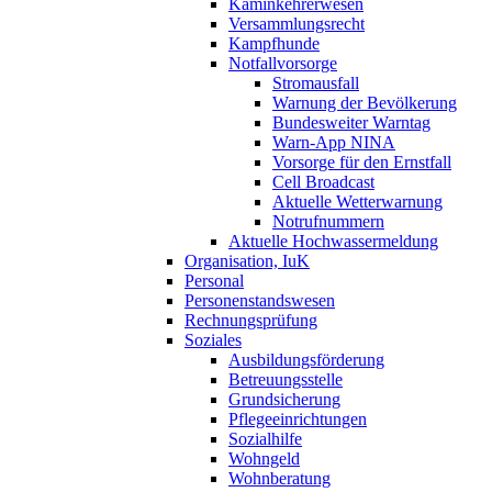
Kaminkehrerwesen
Versammlungsrecht
Kampfhunde
Notfallvorsorge
Stromausfall
Warnung der Bevölkerung
Bundesweiter Warntag
Warn-App NINA
Vorsorge für den Ernstfall
Cell Broadcast
Aktuelle Wetterwarnung
Notrufnummern
Aktuelle Hochwassermeldung
Organisation, IuK
Personal
Personenstandswesen
Rechnungsprüfung
Soziales
Ausbildungsförderung
Betreuungsstelle
Grundsicherung
Pflegeeinrichtungen
Sozialhilfe
Wohngeld
Wohnberatung