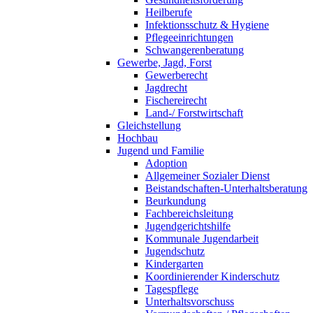
Heilberufe
Infektionsschutz & Hygiene
Pflegeeinrichtungen
Schwangerenberatung
Gewerbe, Jagd, Forst
Gewerberecht
Jagdrecht
Fischereirecht
Land-/ Forstwirtschaft
Gleichstellung
Hochbau
Jugend und Familie
Adoption
Allgemeiner Sozialer Dienst
Beistandschaften-Unterhaltsberatung
Beurkundung
Fachbereichsleitung
Jugendgerichtshilfe
Kommunale Jugendarbeit
Jugendschutz
Kindergarten
Koordinierender Kinderschutz
Tagespflege
Unterhaltsvorschuss