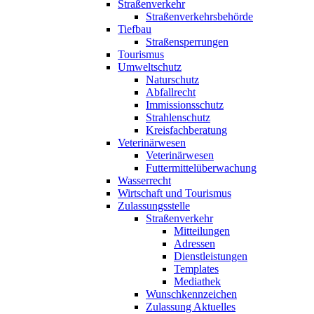
Straßenverkehr
Straßenverkehrsbehörde
Tiefbau
Straßensperrungen
Tourismus
Umweltschutz
Naturschutz
Abfallrecht
Immissionsschutz
Strahlenschutz
Kreisfachberatung
Veterinärwesen
Veterinärwesen
Futtermittelüberwachung
Wasserrecht
Wirtschaft und Tourismus
Zulassungsstelle
Straßenverkehr
Mitteilungen
Adressen
Dienstleistungen
Templates
Mediathek
Wunschkennzeichen
Zulassung Aktuelles