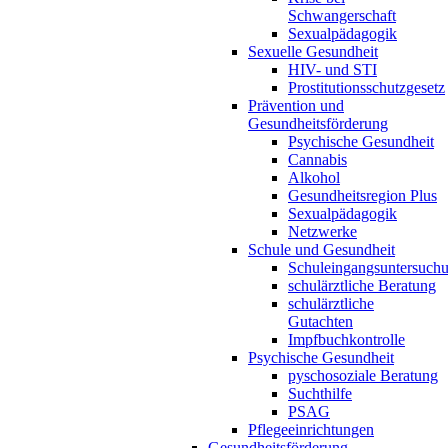
Schwangerschaft
Sexualpädagogik
Sexuelle Gesundheit
HIV- und STI
Prostitutionsschutzgesetz
Prävention und
Gesundheitsförderung
Psychische Gesundheit
Cannabis
Alkohol
Gesundheitsregion Plus
Sexualpädagogik
Netzwerke
Schule und Gesundheit
Schuleingangsuntersuch
schulärztliche Beratung
schulärztliche
Gutachten
Impfbuchkontrolle
Psychische Gesundheit
pyschosoziale Beratung
Suchthilfe
PSAG
Pflegeeinrichtungen
Gesundheitsförderung