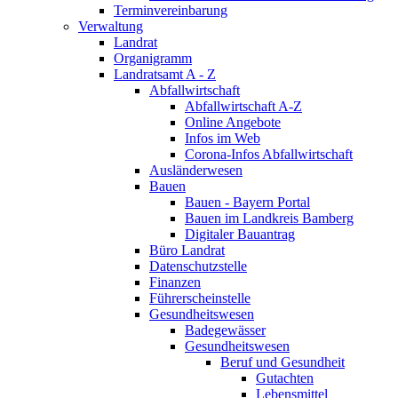
Terminvereinbarung
Verwaltung
Landrat
Organigramm
Landratsamt A - Z
Abfallwirtschaft
Abfallwirtschaft A-Z
Online Angebote
Infos im Web
Corona-Infos Abfallwirtschaft
Ausländerwesen
Bauen
Bauen - Bayern Portal
Bauen im Landkreis Bamberg
Digitaler Bauantrag
Büro Landrat
Datenschutzstelle
Finanzen
Führerscheinstelle
Gesundheitswesen
Badegewässer
Gesundheitswesen
Beruf und Gesundheit
Gutachten
Lebensmittel