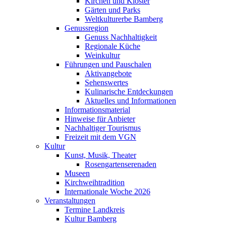
Kirchen und Klöster
Gärten und Parks
Weltkulturerbe Bamberg
Genussregion
Genuss Nachhaltigkeit
Regionale Küche
Weinkultur
Führungen und Pauschalen
Aktivangebote
Sehenswertes
Kulinarische Entdeckungen
Aktuelles und Informationen
Informationsmaterial
Hinweise für Anbieter
Nachhaltiger Tourismus
Freizeit mit dem VGN
Kultur
Kunst, Musik, Theater
Rosengartenserenaden
Museen
Kirchweihtradition
Internationale Woche 2026
Veranstaltungen
Termine Landkreis
Kultur Bamberg