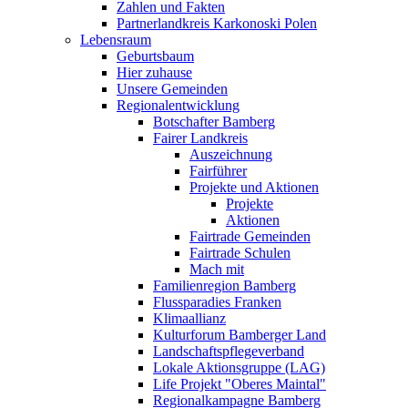
Zahlen und Fakten
Partnerlandkreis Karkonoski Polen
Lebensraum
Geburtsbaum
Hier zuhause
Unsere Gemeinden
Regionalentwicklung
Botschafter Bamberg
Fairer Landkreis
Auszeichnung
Fairführer
Projekte und Aktionen
Projekte
Aktionen
Fairtrade Gemeinden
Fairtrade Schulen
Mach mit
Familienregion Bamberg
Flussparadies Franken
Klimaallianz
Kulturforum Bamberger Land
Landschaftspflegeverband
Lokale Aktionsgruppe (LAG)
Life Projekt "Oberes Maintal"
Regionalkampagne Bamberg