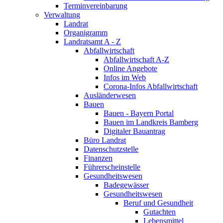
Terminvereinbarung
Verwaltung
Landrat
Organigramm
Landratsamt A - Z
Abfallwirtschaft
Abfallwirtschaft A-Z
Online Angebote
Infos im Web
Corona-Infos Abfallwirtschaft
Ausländerwesen
Bauen
Bauen - Bayern Portal
Bauen im Landkreis Bamberg
Digitaler Bauantrag
Büro Landrat
Datenschutzstelle
Finanzen
Führerscheinstelle
Gesundheitswesen
Badegewässer
Gesundheitswesen
Beruf und Gesundheit
Gutachten
Lebensmittel