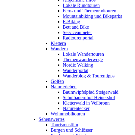
Lokale Rundtouren
Fern- und Themenradtouren
Mountainbiking und Bikeparks
E-Biking
Bett and Bike
Serviceanbieter
Radtourenportal
Klettern
Wandern
Lokale Wandertouren
Themenwanderwege
Nordic Walking
Wanderportal
Wanderblog & Tourentipps
Golfen
Natur erleben
Baumwipfelpfad Steigerwald
Schulbauernhof Heinershof
Kletterwald in Veilbronn
Naturentecker
Wohnmobiltouren
Sehenswertes
Tourismusfilm
Burgen und Schlösser