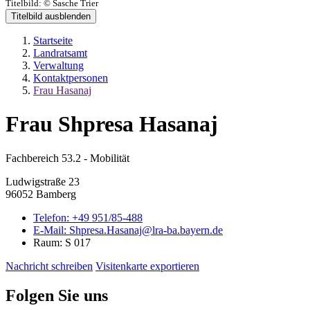
Titelbild:
© Sasche Trier
Titelbild ausblenden
Startseite
Landratsamt
Verwaltung
Kontaktpersonen
Frau Hasanaj
Frau Shpresa Hasanaj
Fachbereich 53.2 - Mobilität
Ludwigstraße 23
96052 Bamberg
Telefon:
+49 951/85-488
E-Mail:
Shpresa.Hasanaj@lra-ba.bayern.de
Raum: S 017
Nachricht schreiben
Visitenkarte exportieren
Folgen Sie uns