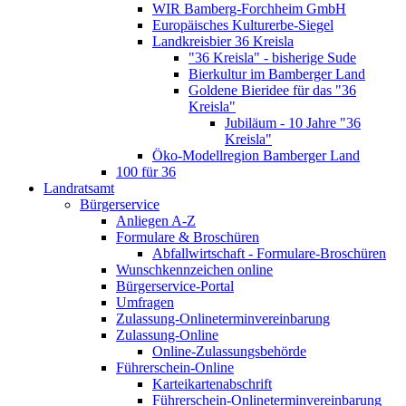
WIR Bamberg-Forchheim GmbH
Europäisches Kulturerbe-Siegel
Landkreisbier 36 Kreisla
"36 Kreisla" - bisherige Sude
Bierkultur im Bamberger Land
Goldene Bieridee für das "36
Kreisla"
Jubiläum - 10 Jahre "36
Kreisla"
Öko-Modellregion Bamberger Land
100 für 36
Landratsamt
Bürgerservice
Anliegen A-Z
Formulare & Broschüren
Abfallwirtschaft - Formulare-Broschüren
Wunschkennzeichen online
Bürgerservice-Portal
Umfragen
Zulassung-Onlineterminvereinbarung
Zulassung-Online
Online-Zulassungsbehörde
Führerschein-Online
Karteikartenabschrift
Führerschein-Onlineterminvereinbarung