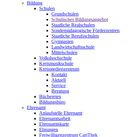
Bildung
Schulen
Grundschulen
Schulisches Bildungsangebot
Staatliche Realschulen
Sonderpädagogische Förderzentren
Staatliche Berufsschulen
Gymnasien
Landwirtschaftsschule
Mittelschulen
Volkshochschule
Kreismusikschule
Kreismedienzentrum
Kontakt
Aktuell
Service
Beratung
Büchereien
Bildungsbüro
Ehrenamt
Anlaufstelle Ehrenamt
Ehrenamtsarbeit
Ehrenamtskarte
Ehrungen
Freiwilligenzentrum CariThek