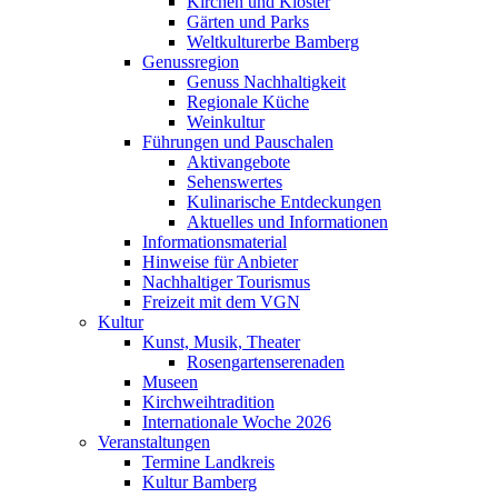
Kirchen und Klöster
Gärten und Parks
Weltkulturerbe Bamberg
Genussregion
Genuss Nachhaltigkeit
Regionale Küche
Weinkultur
Führungen und Pauschalen
Aktivangebote
Sehenswertes
Kulinarische Entdeckungen
Aktuelles und Informationen
Informationsmaterial
Hinweise für Anbieter
Nachhaltiger Tourismus
Freizeit mit dem VGN
Kultur
Kunst, Musik, Theater
Rosengartenserenaden
Museen
Kirchweihtradition
Internationale Woche 2026
Veranstaltungen
Termine Landkreis
Kultur Bamberg