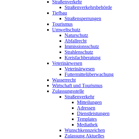
Straßenverkehr
Straßenverkehrsbehörde
Tiefbau
Straßensperrungen
Tourismus
Umweltschutz
Naturschutz
Abfallrecht
Immissionsschutz
Strahlenschutz
Kreisfachberatung
Veterinärwesen
Veterinärwesen
Futtermittelüberwachung
Wasserrecht
Wirtschaft und Tourismus
Zulassungsstelle
Straßenverkehr
Mitteilungen
Adressen
Dienstleistungen
Templates
Mediathek
Wunschkennzeichen
Zulassung Aktuelles