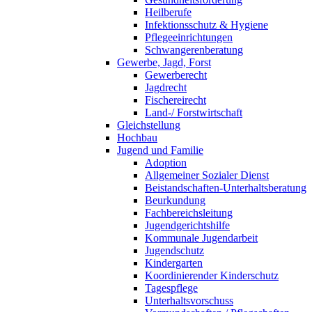
Heilberufe
Infektionsschutz & Hygiene
Pflegeeinrichtungen
Schwangerenberatung
Gewerbe, Jagd, Forst
Gewerberecht
Jagdrecht
Fischereirecht
Land-/ Forstwirtschaft
Gleichstellung
Hochbau
Jugend und Familie
Adoption
Allgemeiner Sozialer Dienst
Beistandschaften-Unterhaltsberatung
Beurkundung
Fachbereichsleitung
Jugendgerichtshilfe
Kommunale Jugendarbeit
Jugendschutz
Kindergarten
Koordinierender Kinderschutz
Tagespflege
Unterhaltsvorschuss