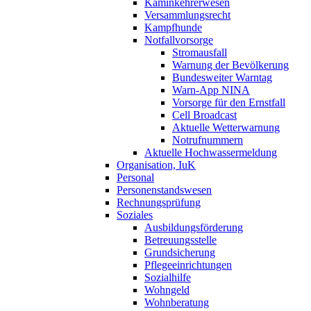
Kaminkehrerwesen
Versammlungsrecht
Kampfhunde
Notfallvorsorge
Stromausfall
Warnung der Bevölkerung
Bundesweiter Warntag
Warn-App NINA
Vorsorge für den Ernstfall
Cell Broadcast
Aktuelle Wetterwarnung
Notrufnummern
Aktuelle Hochwassermeldung
Organisation, IuK
Personal
Personenstandswesen
Rechnungsprüfung
Soziales
Ausbildungsförderung
Betreuungsstelle
Grundsicherung
Pflegeeinrichtungen
Sozialhilfe
Wohngeld
Wohnberatung