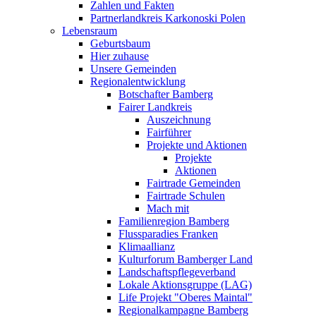
Zahlen und Fakten
Partnerlandkreis Karkonoski Polen
Lebensraum
Geburtsbaum
Hier zuhause
Unsere Gemeinden
Regionalentwicklung
Botschafter Bamberg
Fairer Landkreis
Auszeichnung
Fairführer
Projekte und Aktionen
Projekte
Aktionen
Fairtrade Gemeinden
Fairtrade Schulen
Mach mit
Familienregion Bamberg
Flussparadies Franken
Klimaallianz
Kulturforum Bamberger Land
Landschaftspflegeverband
Lokale Aktionsgruppe (LAG)
Life Projekt "Oberes Maintal"
Regionalkampagne Bamberg