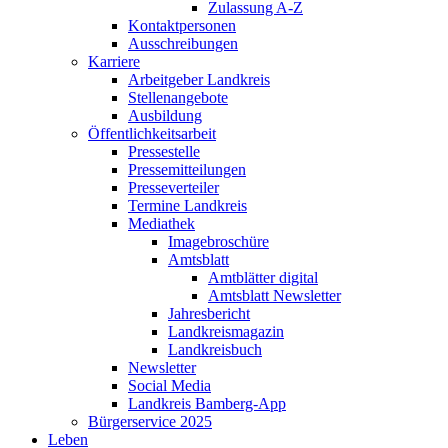
Zulassung A-Z
Kontaktpersonen
Ausschreibungen
Karriere
Arbeitgeber Landkreis
Stellenangebote
Ausbildung
Öffentlichkeitsarbeit
Pressestelle
Pressemitteilungen
Presseverteiler
Termine Landkreis
Mediathek
Imagebroschüre
Amtsblatt
Amtblätter digital
Amtsblatt Newsletter
Jahresbericht
Landkreismagazin
Landkreisbuch
Newsletter
Social Media
Landkreis Bamberg-App
Bürgerservice 2025
Leben