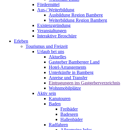
Fördermittel
Aus-/ Weiterbildung
Ausbildung Region Bamberg
Weiterbildung Region Bamberg
Existenzgründung
Veranstaltungen
Interaktive Broschüre
Erleben
Tourismus und Freizeit
Urlaub bei uns
Aktuelles
Gastgeber Bamberger Land
Hotel-Arrangements
Unterkünfte in Bamberg
Anreise und Transfer
Eintragungen ins Gastgeberverzeichnis
Wohnmobilplätze
Aktiv sein
Kanutouren
Baden
Freibäder
Badeseen
Hallenbäder
Radfahren
Allgemeine Infos