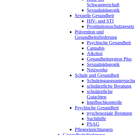
Schwangerschaft
Sexualpädagogik
Sexuelle Gesundheit
HIV- und STI
Prostitutionsschutzgesetz
Prävention und
Gesundheitsförderung
Psychische Gesundheit
Cannabis
Alkohol
Gesundheitsregion Plus
Sexualpädagogik
Netzwerke
Schule und Gesundheit
Schuleingangsuntersuch
schulärztliche Beratung
schulärztliche
Gutachten
Impfbuchkontrolle
Psychische Gesundheit
pyschosoziale Beratung
Suchthilfe
PSAG
Pflegeeinrichtungen
Gesundheitsförderung