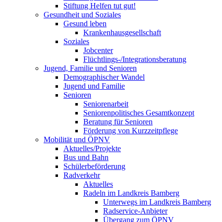
Stiftung Helfen tut gut!
Gesundheit und Soziales
Gesund leben
Krankenhausgesellschaft
Soziales
Jobcenter
Flüchtlings-/Integrationsberatung
Jugend, Familie und Senioren
Demographischer Wandel
Jugend und Familie
Senioren
Seniorenarbeit
Seniorenpolitisches Gesamtkonzept
Beratung für Senioren
Förderung von Kurzzeitpflege
Mobilität und ÖPNV
Aktuelles/Projekte
Bus und Bahn
Schülerbeförderung
Radverkehr
Aktuelles
Radeln im Landkreis Bamberg
Unterwegs im Landkreis Bamberg
Radservice-Anbieter
Übergang zum ÖPNV