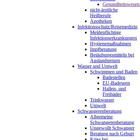
Gesundheitswesen
nicht-ärztliche
Heilberufe
Apotheken
Infektionsschutz/Reisemedizin
Meldepflichtige
Infektionserkrankungen
Hygienemaßnahmen
Impfberatung
Betäubungsmitteln bei
Auslandsreisen
Wasser und Umwelt
Schwimmen und Baden
Badestellen
EU-Badeseen
Hallen- und
Freibäder
Trinkwasser
Umwelt
Schwangerenberatung
Allgemeine
Schwangerenberatung
Ungewollt Schwanger
Beratung nach Geburt
Krise bei