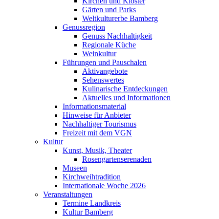
Kirchen und Klöster
Gärten und Parks
Weltkulturerbe Bamberg
Genussregion
Genuss Nachhaltigkeit
Regionale Küche
Weinkultur
Führungen und Pauschalen
Aktivangebote
Sehenswertes
Kulinarische Entdeckungen
Aktuelles und Informationen
Informationsmaterial
Hinweise für Anbieter
Nachhaltiger Tourismus
Freizeit mit dem VGN
Kultur
Kunst, Musik, Theater
Rosengartenserenaden
Museen
Kirchweihtradition
Internationale Woche 2026
Veranstaltungen
Termine Landkreis
Kultur Bamberg