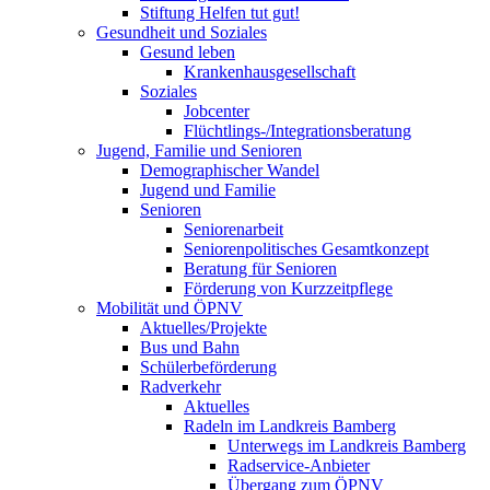
Stiftung Helfen tut gut!
Gesundheit und Soziales
Gesund leben
Krankenhausgesellschaft
Soziales
Jobcenter
Flüchtlings-/Integrationsberatung
Jugend, Familie und Senioren
Demographischer Wandel
Jugend und Familie
Senioren
Seniorenarbeit
Seniorenpolitisches Gesamtkonzept
Beratung für Senioren
Förderung von Kurzzeitpflege
Mobilität und ÖPNV
Aktuelles/Projekte
Bus und Bahn
Schülerbeförderung
Radverkehr
Aktuelles
Radeln im Landkreis Bamberg
Unterwegs im Landkreis Bamberg
Radservice-Anbieter
Übergang zum ÖPNV