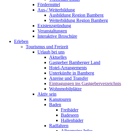
Fördermittel
Aus-/ Weiterbildung
Ausbildung Region Bamberg
Weiterbildung Region Bamberg
Existenzgründung
Veranstaltungen
Interaktive Broschüre
Erleben
Tourismus und Freizeit
Urlaub bei uns
Aktuelles
Gastgeber Bamberger Land
Hotel-Arrangements
Unterkünfte in Bamberg
Anreise und Transfer
Eintragungen ins Gastgeberverzeichnis
Wohnmobilplätze
Aktiv sein
Kanutouren
Baden
Freibäder
Badeseen
Hallenbäder
Radfahren
Allgemeine Infos