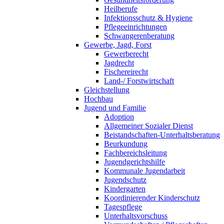
Heilberufe
Infektionsschutz & Hygiene
Pflegeeinrichtungen
Schwangerenberatung
Gewerbe, Jagd, Forst
Gewerberecht
Jagdrecht
Fischereirecht
Land-/ Forstwirtschaft
Gleichstellung
Hochbau
Jugend und Familie
Adoption
Allgemeiner Sozialer Dienst
Beistandschaften-Unterhaltsberatung
Beurkundung
Fachbereichsleitung
Jugendgerichtshilfe
Kommunale Jugendarbeit
Jugendschutz
Kindergarten
Koordinierender Kinderschutz
Tagespflege
Unterhaltsvorschuss