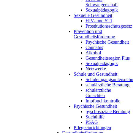
Schwangerschaft
Sexualpädagogik
Sexuelle Gesundheit
HIV- und STI
Prostitutionsschutzgesetz
Prävention und
Gesundheitsförderung
Psychische Gesundheit
Cannabis
Alkohol
Gesundheitsregion Plus
Sexualpädagogik
Netzwerke
Schule und Gesundheit
Schuleingangsuntersuch
schulärztliche Beratung
schulärztliche
Gutachten
Impfbuchkontrolle
Psychische Gesundheit
pyschosoziale Beratung
Suchthilfe
PSAG
Pflegeeinrichtungen
Gesundheitsförderung