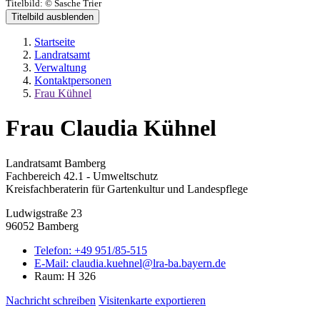
Titelbild:
© Sasche Trier
Titelbild ausblenden
Startseite
Landratsamt
Verwaltung
Kontaktpersonen
Frau Kühnel
Frau Claudia Kühnel
Landratsamt Bamberg
Fachbereich 42.1 - Umweltschutz
Kreisfachberaterin für Gartenkultur und Landespflege
Ludwigstraße 23
96052 Bamberg
Telefon:
+49 951/85-515
E-Mail:
claudia.kuehnel@lra-ba.bayern.de
Raum: H 326
Nachricht schreiben
Visitenkarte exportieren