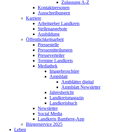
Zulassung A-Z
Kontaktpersonen
Ausschreibungen
Karriere
Arbeitgeber Landkreis
Stellenangebote
Ausbildung
Öffentlichkeitsarbeit
Pressestelle
Pressemitteilungen
Presseverteiler
Termine Landkreis
Mediathek
Imagebroschüre
Amtsblatt
Amtblätter digital
Amtsblatt Newsletter
Jahresbericht
Landkreismagazin
Landkreisbuch
Newsletter
Social Media
Landkreis Bamberg-App
Bürgerservice 2025
Leben