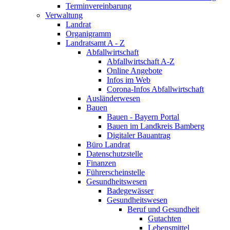
Terminvereinbarung
Verwaltung
Landrat
Organigramm
Landratsamt A - Z
Abfallwirtschaft
Abfallwirtschaft A-Z
Online Angebote
Infos im Web
Corona-Infos Abfallwirtschaft
Ausländerwesen
Bauen
Bauen - Bayern Portal
Bauen im Landkreis Bamberg
Digitaler Bauantrag
Büro Landrat
Datenschutzstelle
Finanzen
Führerscheinstelle
Gesundheitswesen
Badegewässer
Gesundheitswesen
Beruf und Gesundheit
Gutachten
Lebensmittel