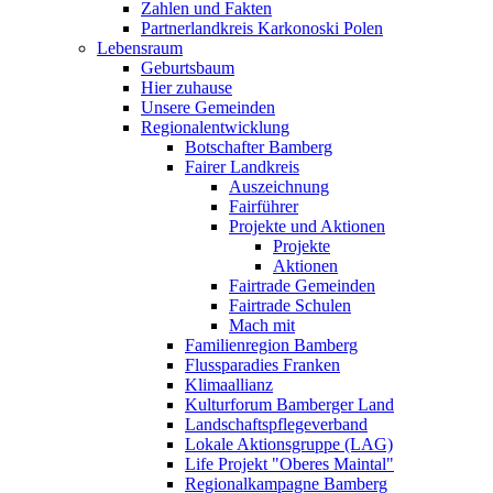
Zahlen und Fakten
Partnerlandkreis Karkonoski Polen
Lebensraum
Geburtsbaum
Hier zuhause
Unsere Gemeinden
Regionalentwicklung
Botschafter Bamberg
Fairer Landkreis
Auszeichnung
Fairführer
Projekte und Aktionen
Projekte
Aktionen
Fairtrade Gemeinden
Fairtrade Schulen
Mach mit
Familienregion Bamberg
Flussparadies Franken
Klimaallianz
Kulturforum Bamberger Land
Landschaftspflegeverband
Lokale Aktionsgruppe (LAG)
Life Projekt "Oberes Maintal"
Regionalkampagne Bamberg