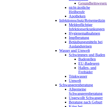
Gesundheitswesen
nicht-ärztliche
Heilberufe
Apotheken
Infektionsschutz/Reisemedizin
Meldepflichtige
Infektionserkrankungen
Hygienemaßnahmen
Impfberatung
Betäubungsmitteln bei
Auslandsreisen
Wasser und Umwelt
Schwimmen und Baden
Badestellen
EU-Badeseen
Hallen- und
Freibäder
Trinkwasser
Umwelt
Schwangerenberatung
Allgemeine
Schwangerenberatung
Ungewollt Schwanger
Beratung nach Geburt
Krise bei