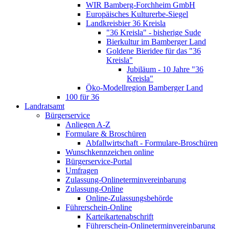
WIR Bamberg-Forchheim GmbH
Europäisches Kulturerbe-Siegel
Landkreisbier 36 Kreisla
"36 Kreisla" - bisherige Sude
Bierkultur im Bamberger Land
Goldene Bieridee für das "36
Kreisla"
Jubiläum - 10 Jahre "36
Kreisla"
Öko-Modellregion Bamberger Land
100 für 36
Landratsamt
Bürgerservice
Anliegen A-Z
Formulare & Broschüren
Abfallwirtschaft - Formulare-Broschüren
Wunschkennzeichen online
Bürgerservice-Portal
Umfragen
Zulassung-Onlineterminvereinbarung
Zulassung-Online
Online-Zulassungsbehörde
Führerschein-Online
Karteikartenabschrift
Führerschein-Onlineterminvereinbarung