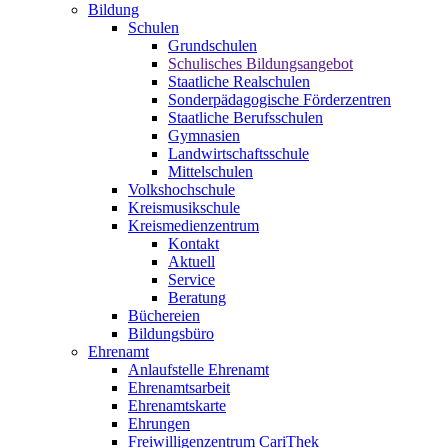
Bildung
Schulen
Grundschulen
Schulisches Bildungsangebot
Staatliche Realschulen
Sonderpädagogische Förderzentren
Staatliche Berufsschulen
Gymnasien
Landwirtschaftsschule
Mittelschulen
Volkshochschule
Kreismusikschule
Kreismedienzentrum
Kontakt
Aktuell
Service
Beratung
Büchereien
Bildungsbüro
Ehrenamt
Anlaufstelle Ehrenamt
Ehrenamtsarbeit
Ehrenamtskarte
Ehrungen
Freiwilligenzentrum CariThek