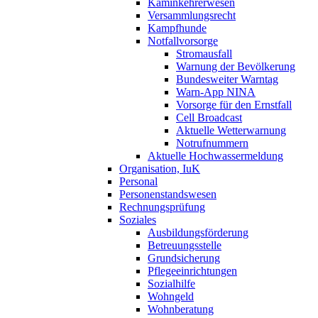
Kaminkehrerwesen
Versammlungsrecht
Kampfhunde
Notfallvorsorge
Stromausfall
Warnung der Bevölkerung
Bundesweiter Warntag
Warn-App NINA
Vorsorge für den Ernstfall
Cell Broadcast
Aktuelle Wetterwarnung
Notrufnummern
Aktuelle Hochwassermeldung
Organisation, IuK
Personal
Personenstandswesen
Rechnungsprüfung
Soziales
Ausbildungsförderung
Betreuungsstelle
Grundsicherung
Pflegeeinrichtungen
Sozialhilfe
Wohngeld
Wohnberatung