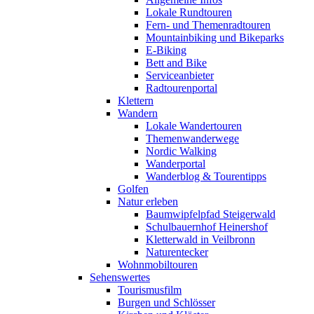
Lokale Rundtouren
Fern- und Themenradtouren
Mountainbiking und Bikeparks
E-Biking
Bett and Bike
Serviceanbieter
Radtourenportal
Klettern
Wandern
Lokale Wandertouren
Themenwanderwege
Nordic Walking
Wanderportal
Wanderblog & Tourentipps
Golfen
Natur erleben
Baumwipfelpfad Steigerwald
Schulbauernhof Heinershof
Kletterwald in Veilbronn
Naturentecker
Wohnmobiltouren
Sehenswertes
Tourismusfilm
Burgen und Schlösser