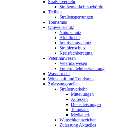
Straßenverkehr
Straßenverkehrsbehörde
Tiefbau
Straßensperrungen
Tourismus
Umweltschutz
Naturschutz
Abfallrecht
Immissionsschutz
Strahlenschutz
Kreisfachberatung
Veterinärwesen
Veterinärwesen
Futtermittelüberwachung
Wasserrecht
Wirtschaft und Tourismus
Zulassungsstelle
Straßenverkehr
Mitteilungen
Adressen
Dienstleistungen
Templates
Mediathek
Wunschkennzeichen
Zulassung Aktuelles