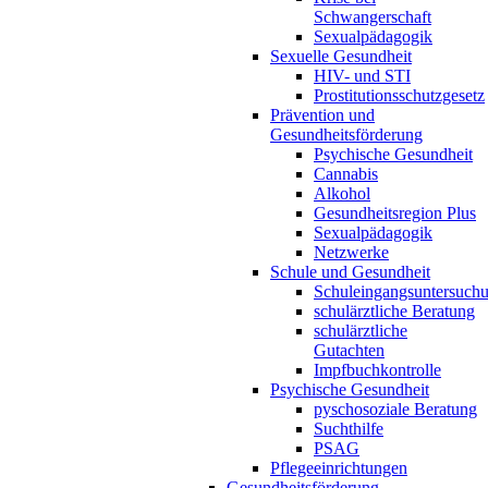
Schwangerschaft
Sexualpädagogik
Sexuelle Gesundheit
HIV- und STI
Prostitutionsschutzgesetz
Prävention und
Gesundheitsförderung
Psychische Gesundheit
Cannabis
Alkohol
Gesundheitsregion Plus
Sexualpädagogik
Netzwerke
Schule und Gesundheit
Schuleingangsuntersuch
schulärztliche Beratung
schulärztliche
Gutachten
Impfbuchkontrolle
Psychische Gesundheit
pyschosoziale Beratung
Suchthilfe
PSAG
Pflegeeinrichtungen
Gesundheitsförderung