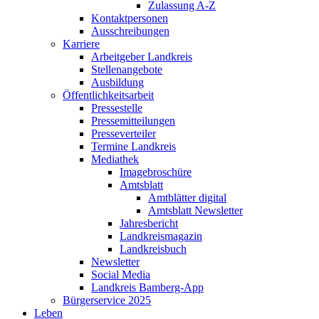
Zulassung A-Z
Kontaktpersonen
Ausschreibungen
Karriere
Arbeitgeber Landkreis
Stellenangebote
Ausbildung
Öffentlichkeitsarbeit
Pressestelle
Pressemitteilungen
Presseverteiler
Termine Landkreis
Mediathek
Imagebroschüre
Amtsblatt
Amtblätter digital
Amtsblatt Newsletter
Jahresbericht
Landkreismagazin
Landkreisbuch
Newsletter
Social Media
Landkreis Bamberg-App
Bürgerservice 2025
Leben