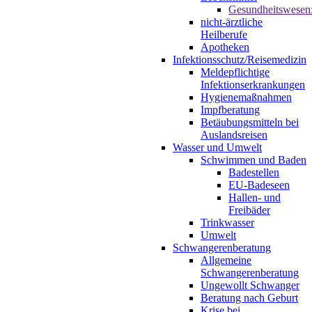
Gesundheitswesen
nicht-ärztliche
Heilberufe
Apotheken
Infektionsschutz/Reisemedizin
Meldepflichtige
Infektionserkrankungen
Hygienemaßnahmen
Impfberatung
Betäubungsmitteln bei
Auslandsreisen
Wasser und Umwelt
Schwimmen und Baden
Badestellen
EU-Badeseen
Hallen- und
Freibäder
Trinkwasser
Umwelt
Schwangerenberatung
Allgemeine
Schwangerenberatung
Ungewollt Schwanger
Beratung nach Geburt
Krise bei