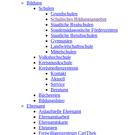
Bildung
Schulen
Grundschulen
Schulisches Bildungsangebot
Staatliche Realschulen
Sonderpädagogische Förderzentren
Staatliche Berufsschulen
Gymnasien
Landwirtschaftsschule
Mittelschulen
Volkshochschule
Kreismusikschule
Kreismedienzentrum
Kontakt
Aktuell
Service
Beratung
Büchereien
Bildungsbüro
Ehrenamt
Anlaufstelle Ehrenamt
Ehrenamtsarbeit
Ehrenamtskarte
Ehrungen
Freiwilligenzentrum CariThek