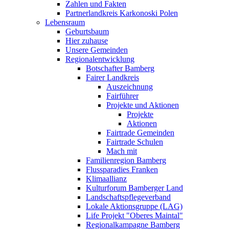
Zahlen und Fakten
Partnerlandkreis Karkonoski Polen
Lebensraum
Geburtsbaum
Hier zuhause
Unsere Gemeinden
Regionalentwicklung
Botschafter Bamberg
Fairer Landkreis
Auszeichnung
Fairführer
Projekte und Aktionen
Projekte
Aktionen
Fairtrade Gemeinden
Fairtrade Schulen
Mach mit
Familienregion Bamberg
Flussparadies Franken
Klimaallianz
Kulturforum Bamberger Land
Landschaftspflegeverband
Lokale Aktionsgruppe (LAG)
Life Projekt "Oberes Maintal"
Regionalkampagne Bamberg