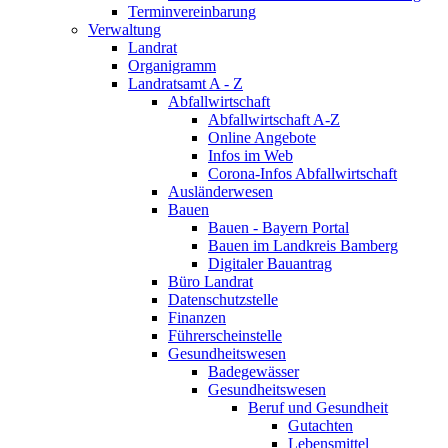
Terminvereinbarung
Verwaltung
Landrat
Organigramm
Landratsamt A - Z
Abfallwirtschaft
Abfallwirtschaft A-Z
Online Angebote
Infos im Web
Corona-Infos Abfallwirtschaft
Ausländerwesen
Bauen
Bauen - Bayern Portal
Bauen im Landkreis Bamberg
Digitaler Bauantrag
Büro Landrat
Datenschutzstelle
Finanzen
Führerscheinstelle
Gesundheitswesen
Badegewässer
Gesundheitswesen
Beruf und Gesundheit
Gutachten
Lebensmittel