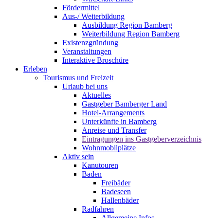
Fördermittel
Aus-/ Weiterbildung
Ausbildung Region Bamberg
Weiterbildung Region Bamberg
Existenzgründung
Veranstaltungen
Interaktive Broschüre
Erleben
Tourismus und Freizeit
Urlaub bei uns
Aktuelles
Gastgeber Bamberger Land
Hotel-Arrangements
Unterkünfte in Bamberg
Anreise und Transfer
Eintragungen ins Gastgeberverzeichnis
Wohnmobilplätze
Aktiv sein
Kanutouren
Baden
Freibäder
Badeseen
Hallenbäder
Radfahren
Allgemeine Infos