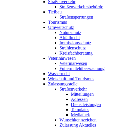
Straßenverkehr
Straßenverkehrsbehörde
Tiefbau
Straßensperrungen
Tourismus
Umweltschutz
Naturschutz
Abfallrecht
Immissionsschutz
Strahlenschutz
Kreisfachberatung
Veterinärwesen
Veterinärwesen
Futtermittelüberwachung
Wasserrecht
Wirtschaft und Tourismus
Zulassungsstelle
Straßenverkehr
Mitteilungen
Adressen
Dienstleistungen
Templates
Mediathek
Wunschkennzeichen
Zulassung Aktuelles