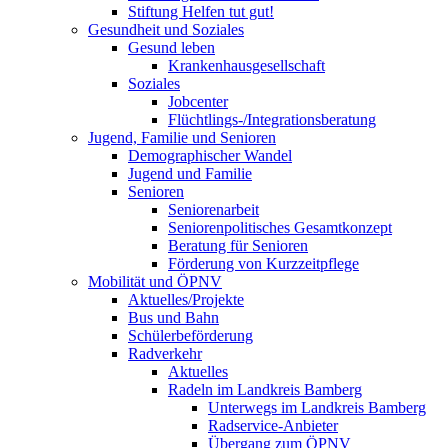
Stiftung Helfen tut gut!
Gesundheit und Soziales
Gesund leben
Krankenhausgesellschaft
Soziales
Jobcenter
Flüchtlings-/Integrationsberatung
Jugend, Familie und Senioren
Demographischer Wandel
Jugend und Familie
Senioren
Seniorenarbeit
Seniorenpolitisches Gesamtkonzept
Beratung für Senioren
Förderung von Kurzzeitpflege
Mobilität und ÖPNV
Aktuelles/Projekte
Bus und Bahn
Schülerbeförderung
Radverkehr
Aktuelles
Radeln im Landkreis Bamberg
Unterwegs im Landkreis Bamberg
Radservice-Anbieter
Übergang zum ÖPNV