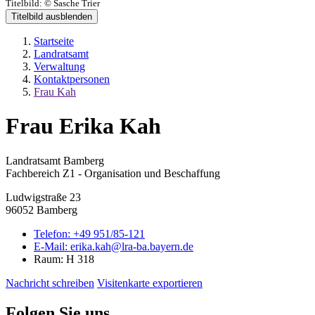
Titelbild:
© Sasche Trier
Titelbild ausblenden
Startseite
Landratsamt
Verwaltung
Kontaktpersonen
Frau Kah
Frau Erika Kah
Landratsamt Bamberg
Fachbereich Z1 - Organisation und Beschaffung
Ludwigstraße 23
96052 Bamberg
Telefon:
+49 951/85-121
E-Mail:
erika.kah@lra-ba.bayern.de
Raum: H 318
Nachricht schreiben
Visitenkarte exportieren
Folgen Sie uns