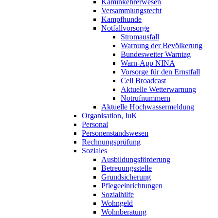
Kaminkehrerwesen
Versammlungsrecht
Kampfhunde
Notfallvorsorge
Stromausfall
Warnung der Bevölkerung
Bundesweiter Warntag
Warn-App NINA
Vorsorge für den Ernstfall
Cell Broadcast
Aktuelle Wetterwarnung
Notrufnummern
Aktuelle Hochwassermeldung
Organisation, IuK
Personal
Personenstandswesen
Rechnungsprüfung
Soziales
Ausbildungsförderung
Betreuungsstelle
Grundsicherung
Pflegeeinrichtungen
Sozialhilfe
Wohngeld
Wohnberatung