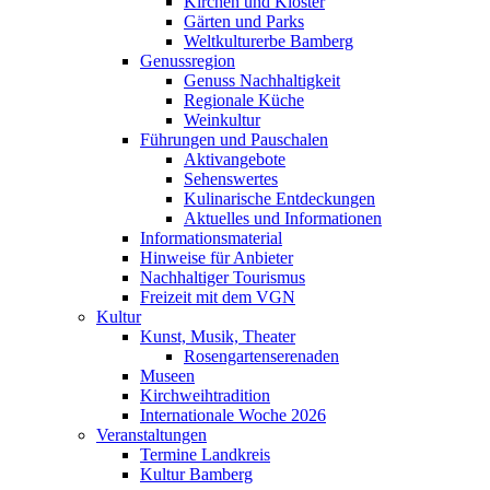
Kirchen und Klöster
Gärten und Parks
Weltkulturerbe Bamberg
Genussregion
Genuss Nachhaltigkeit
Regionale Küche
Weinkultur
Führungen und Pauschalen
Aktivangebote
Sehenswertes
Kulinarische Entdeckungen
Aktuelles und Informationen
Informationsmaterial
Hinweise für Anbieter
Nachhaltiger Tourismus
Freizeit mit dem VGN
Kultur
Kunst, Musik, Theater
Rosengartenserenaden
Museen
Kirchweihtradition
Internationale Woche 2026
Veranstaltungen
Termine Landkreis
Kultur Bamberg