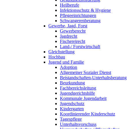
Heilberufe
Infektionsschutz & Hygiene
Pflegeeinrichtungen
Schwangerenberatung
Gewerbe, Jagd, Forst
Gewerberecht
Jagdrecht
Fischereirecht
Land-/ Forstwirtschaft
Gleichstellung
Hochbau
Jugend und Familie
Adoption
Allgemeiner Sozialer Dienst
Beistandschaften-Unterhaltsberatung
Beurkundung
Fachbereichsleitung
Jugendgerichtshilfe
Kommunale Jugendarbeit
Jugendschutz
Kindergarten
Koordinierender Kinderschutz
Tagespflege
Unterhaltsvorschuss