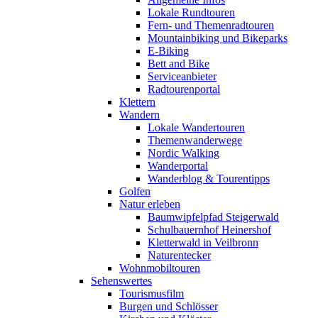
Lokale Rundtouren
Fern- und Themenradtouren
Mountainbiking und Bikeparks
E-Biking
Bett and Bike
Serviceanbieter
Radtourenportal
Klettern
Wandern
Lokale Wandertouren
Themenwanderwege
Nordic Walking
Wanderportal
Wanderblog & Tourentipps
Golfen
Natur erleben
Baumwipfelpfad Steigerwald
Schulbauernhof Heinershof
Kletterwald in Veilbronn
Naturentecker
Wohnmobiltouren
Sehenswertes
Tourismusfilm
Burgen und Schlösser