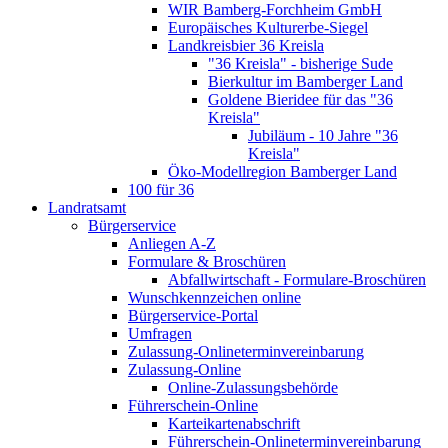
WIR Bamberg-Forchheim GmbH
Europäisches Kulturerbe-Siegel
Landkreisbier 36 Kreisla
"36 Kreisla" - bisherige Sude
Bierkultur im Bamberger Land
Goldene Bieridee für das "36
Kreisla"
Jubiläum - 10 Jahre "36
Kreisla"
Öko-Modellregion Bamberger Land
100 für 36
Landratsamt
Bürgerservice
Anliegen A-Z
Formulare & Broschüren
Abfallwirtschaft - Formulare-Broschüren
Wunschkennzeichen online
Bürgerservice-Portal
Umfragen
Zulassung-Onlineterminvereinbarung
Zulassung-Online
Online-Zulassungsbehörde
Führerschein-Online
Karteikartenabschrift
Führerschein-Onlineterminvereinbarung