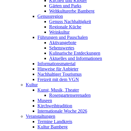
Kirchen und Klöster
Gärten und Parks
Weltkulturerbe Bamberg
Genussregion
Genuss Nachhaltigkeit
Regionale Küche
Weinkultur
Führungen und Pauschalen
Aktivangebote
Sehenswertes
Kulinarische Entdeckungen
Aktuelles und Informationen
Informationsmaterial
Hinweise für Anbieter
Nachhaltiger Tourismus
Freizeit mit dem VGN
Kultur
Kunst, Musik, Theater
Rosengartenserenaden
Museen
Kirchweihtradition
Internationale Woche 2026
Veranstaltungen
Termine Landkreis
Kultur Bamberg