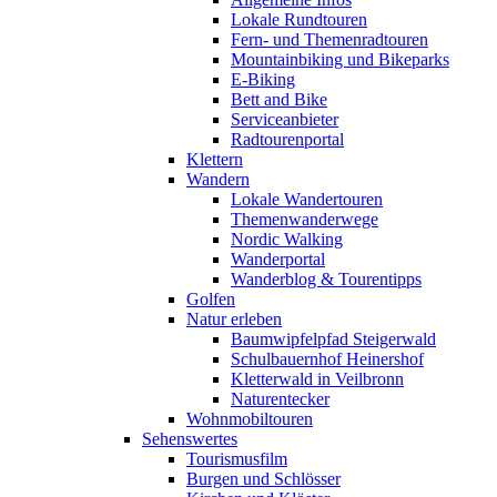
Lokale Rundtouren
Fern- und Themenradtouren
Mountainbiking und Bikeparks
E-Biking
Bett and Bike
Serviceanbieter
Radtourenportal
Klettern
Wandern
Lokale Wandertouren
Themenwanderwege
Nordic Walking
Wanderportal
Wanderblog & Tourentipps
Golfen
Natur erleben
Baumwipfelpfad Steigerwald
Schulbauernhof Heinershof
Kletterwald in Veilbronn
Naturentecker
Wohnmobiltouren
Sehenswertes
Tourismusfilm
Burgen und Schlösser