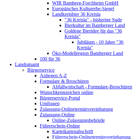
WIR Bamberg-Forchheim GmbH
Europäisches Kulturerbe-Siegel
Landkreisbier 36 Kreisla
"36 Kreisla" - bisherige Sude
Bierkultur im Bamberger Land
Goldene Bieridee für das "36
Kreisla"
Jubiläum - 10 Jahre "36
Kreisla"
Öko-Modellregion Bamberger Land
100 für 36
Landratsamt
Bürgerservice
Anliegen A-Z
Formulare & Broschüren
Abfallwirtschaft - Formulare-Broschüren
Wunschkennzeichen online
Bürgerservice-Portal
Umfragen
Zulassung-Onlineterminvereinbarung
Zulassung-Online
Online-Zulassungsbehörde
Führerschein-Online
Karteikartenabschrift
Führerschein-Onlineterminvereinbarung