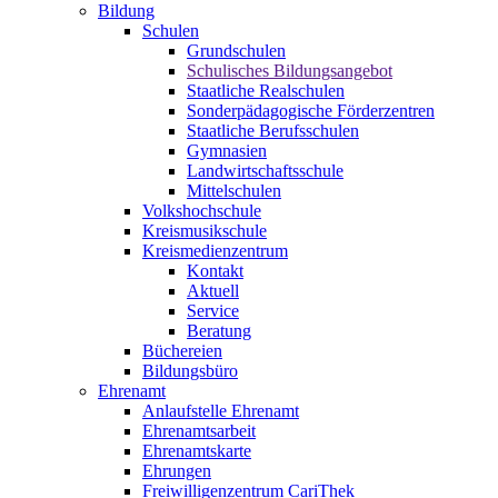
Bildung
Schulen
Grundschulen
Schulisches Bildungsangebot
Staatliche Realschulen
Sonderpädagogische Förderzentren
Staatliche Berufsschulen
Gymnasien
Landwirtschaftsschule
Mittelschulen
Volkshochschule
Kreismusikschule
Kreismedienzentrum
Kontakt
Aktuell
Service
Beratung
Büchereien
Bildungsbüro
Ehrenamt
Anlaufstelle Ehrenamt
Ehrenamtsarbeit
Ehrenamtskarte
Ehrungen
Freiwilligenzentrum CariThek