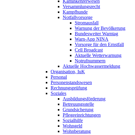
Kaminkehrerwesen
Versammlungsrecht
Kampfhunde
Notfallvorsorge
Stromausfall
Warnung der Bevölkerung
Bundesweiter Warntag
Warn-App NINA
Vorsorge für den Ernstfall
Cell Broadcast
Aktuelle Wetterwarnung
Notrufnummern
Aktuelle Hochwassermeldung
Organisation, IuK
Personal
Personenstandswesen
Rechnungsprüfung
Soziales
Ausbildungsförderung
Betreuungsstelle
Grundsicherung
Pflegeeinrichtungen
Sozialhilfe
Wohngeld
Wohnberatung