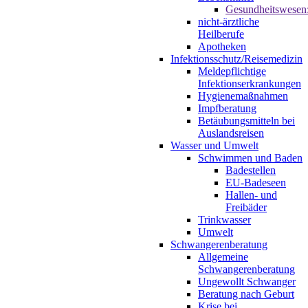
Gesundheitswesen
nicht-ärztliche
Heilberufe
Apotheken
Infektionsschutz/Reisemedizin
Meldepflichtige
Infektionserkrankungen
Hygienemaßnahmen
Impfberatung
Betäubungsmitteln bei
Auslandsreisen
Wasser und Umwelt
Schwimmen und Baden
Badestellen
EU-Badeseen
Hallen- und
Freibäder
Trinkwasser
Umwelt
Schwangerenberatung
Allgemeine
Schwangerenberatung
Ungewollt Schwanger
Beratung nach Geburt
Krise bei