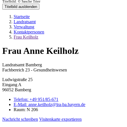
Titelbild:
© Sasche Trier
Titelbild ausblenden
Startseite
Landratsamt
Verwaltung
Kontaktpersonen
Frau Keilholz
Frau Anne Keilholz
Landratsamt Bamberg
Fachbereich 23 - Gesundheitswesen
Ludwigstraße 25
Eingang A
96052 Bamberg
Telefon:
+49 951/85-671
E-Mail:
anne.keilholz@lra-ba.bayern.de
Raum: N 206
Nachricht schreiben
Visitenkarte exportieren