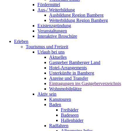
Fördermittel
Aus-/ Weiterbildung
Ausbildung Region Bamberg
Weiterbildung Region Bamberg
Existenzgründung
Veranstaltungen
Interaktive Broschüre
Erleben
Tourismus und Freizeit
Urlaub bei uns
Aktuelles
Gastgeber Bamberger Land
Hotel-Arrangements
Unterkünfte in Bamberg
Anreise und Transfer
Eintragungen ins Gastgeberverzeichnis
Wohnmobilplätze
Aktiv sein
Kanutouren
Baden
Freibäder
Badeseen
Hallenbäder
Radfahren
Allgemeine Infos