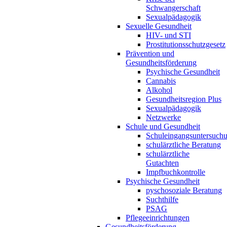
Schwangerschaft
Sexualpädagogik
Sexuelle Gesundheit
HIV- und STI
Prostitutionsschutzgesetz
Prävention und
Gesundheitsförderung
Psychische Gesundheit
Cannabis
Alkohol
Gesundheitsregion Plus
Sexualpädagogik
Netzwerke
Schule und Gesundheit
Schuleingangsuntersuch
schulärztliche Beratung
schulärztliche
Gutachten
Impfbuchkontrolle
Psychische Gesundheit
pyschosoziale Beratung
Suchthilfe
PSAG
Pflegeeinrichtungen
Gesundheitsförderung