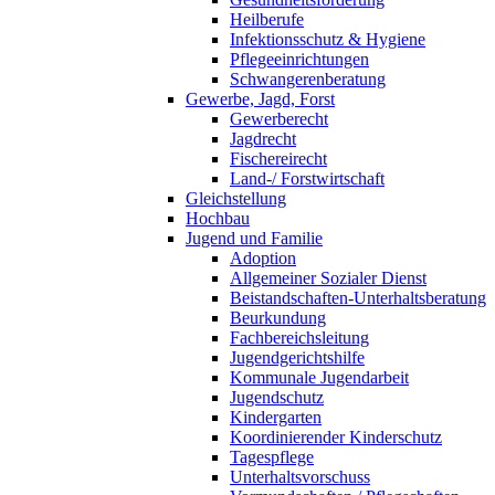
Heilberufe
Infektionsschutz & Hygiene
Pflegeeinrichtungen
Schwangerenberatung
Gewerbe, Jagd, Forst
Gewerberecht
Jagdrecht
Fischereirecht
Land-/ Forstwirtschaft
Gleichstellung
Hochbau
Jugend und Familie
Adoption
Allgemeiner Sozialer Dienst
Beistandschaften-Unterhaltsberatung
Beurkundung
Fachbereichsleitung
Jugendgerichtshilfe
Kommunale Jugendarbeit
Jugendschutz
Kindergarten
Koordinierender Kinderschutz
Tagespflege
Unterhaltsvorschuss