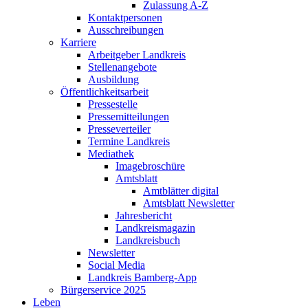
Zulassung A-Z
Kontaktpersonen
Ausschreibungen
Karriere
Arbeitgeber Landkreis
Stellenangebote
Ausbildung
Öffentlichkeitsarbeit
Pressestelle
Pressemitteilungen
Presseverteiler
Termine Landkreis
Mediathek
Imagebroschüre
Amtsblatt
Amtblätter digital
Amtsblatt Newsletter
Jahresbericht
Landkreismagazin
Landkreisbuch
Newsletter
Social Media
Landkreis Bamberg-App
Bürgerservice 2025
Leben