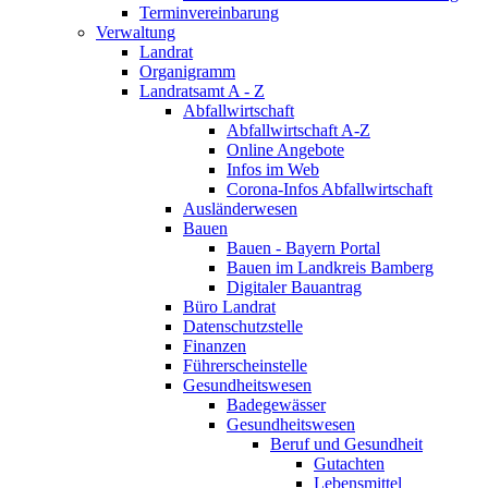
Terminvereinbarung
Verwaltung
Landrat
Organigramm
Landratsamt A - Z
Abfallwirtschaft
Abfallwirtschaft A-Z
Online Angebote
Infos im Web
Corona-Infos Abfallwirtschaft
Ausländerwesen
Bauen
Bauen - Bayern Portal
Bauen im Landkreis Bamberg
Digitaler Bauantrag
Büro Landrat
Datenschutzstelle
Finanzen
Führerscheinstelle
Gesundheitswesen
Badegewässer
Gesundheitswesen
Beruf und Gesundheit
Gutachten
Lebensmittel