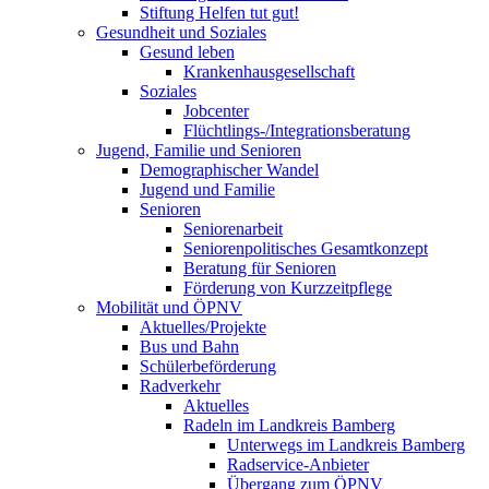
Stiftung Helfen tut gut!
Gesundheit und Soziales
Gesund leben
Krankenhausgesellschaft
Soziales
Jobcenter
Flüchtlings-/Integrationsberatung
Jugend, Familie und Senioren
Demographischer Wandel
Jugend und Familie
Senioren
Seniorenarbeit
Seniorenpolitisches Gesamtkonzept
Beratung für Senioren
Förderung von Kurzzeitpflege
Mobilität und ÖPNV
Aktuelles/Projekte
Bus und Bahn
Schülerbeförderung
Radverkehr
Aktuelles
Radeln im Landkreis Bamberg
Unterwegs im Landkreis Bamberg
Radservice-Anbieter
Übergang zum ÖPNV