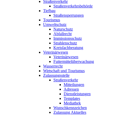
Straßenverkehr
Straßenverkehrsbehörde
Tiefbau
Straßensperrungen
Tourismus
Umweltschutz
Naturschutz
Abfallrecht
Immissionsschutz
Strahlenschutz
Kreisfachberatung
Veterinärwesen
Veterinärwesen
Futtermittelüberwachung
Wasserrecht
Wirtschaft und Tourismus
Zulassungsstelle
Straßenverkehr
Mitteilungen
Adressen
Dienstleistungen
Templates
Mediathek
Wunschkennzeichen
Zulassung Aktuelles