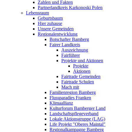
Zahlen und Fakten
Partnerlandkreis Karkonoski Polen
Lebensraum
Geburtsbaum
Hier zuhause
Unsere Gemeinden
Regionalentwicklung
Botschafter Bamberg
Fairer Landkreis
Auszeichnung
Fairführer
Projekte und Aktionen
Projekte
Aktionen
Fairtrade Gemeinden
Fairtrade Schulen
Mach mit
Familienregion Bamberg
Flussparadies Franken
Klimaallianz
Kulturforum Bamberger Land
Landschaftspflegeverband
Lokale Aktionsgruppe (LAG)
Life Projekt "Oberes Maintal"
Regionalkampagne Bamberg