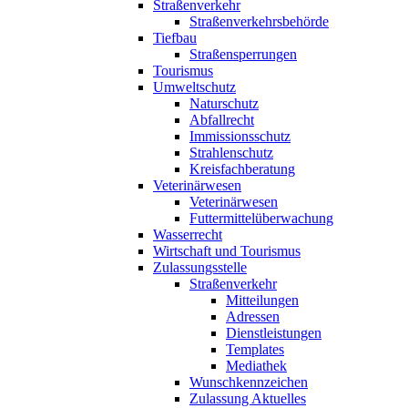
Straßenverkehr
Straßenverkehrsbehörde
Tiefbau
Straßensperrungen
Tourismus
Umweltschutz
Naturschutz
Abfallrecht
Immissionsschutz
Strahlenschutz
Kreisfachberatung
Veterinärwesen
Veterinärwesen
Futtermittelüberwachung
Wasserrecht
Wirtschaft und Tourismus
Zulassungsstelle
Straßenverkehr
Mitteilungen
Adressen
Dienstleistungen
Templates
Mediathek
Wunschkennzeichen
Zulassung Aktuelles