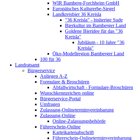
WIR Bamberg-Forchheim GmbH
Europäisches Kulturerbe-Siegel
Landkreisbier 36 Kreisla
"36 Kreisla" - bisherige Sude
Bierkultur im Bamberger Land
Goldene Bieridee für das "36
Kreisla"
Jubiläum - 10 Jahre "36
Kreisla"
Öko-Modellregion Bamberger Land
100 für 36
Landratsamt
Bürgerservice
Anliegen A-Z
Formulare & Broschüren
Abfallwirtschaft - Formulare-Broschüren
Wunschkennzeichen online
Bürgerservice-Portal
Umfragen
Zulassung-Onlineterminvereinbarung
Zulassung-Online
Online-Zulassungsbehörde
Führerschein-Online
Karteikartenabschrift
Führerschein-Onlineterminvereinbarung