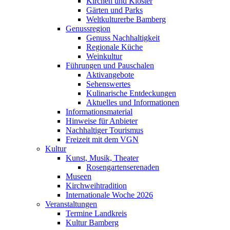
Kirchen und Klöster
Gärten und Parks
Weltkulturerbe Bamberg
Genussregion
Genuss Nachhaltigkeit
Regionale Küche
Weinkultur
Führungen und Pauschalen
Aktivangebote
Sehenswertes
Kulinarische Entdeckungen
Aktuelles und Informationen
Informationsmaterial
Hinweise für Anbieter
Nachhaltiger Tourismus
Freizeit mit dem VGN
Kultur
Kunst, Musik, Theater
Rosengartenserenaden
Museen
Kirchweihtradition
Internationale Woche 2026
Veranstaltungen
Termine Landkreis
Kultur Bamberg