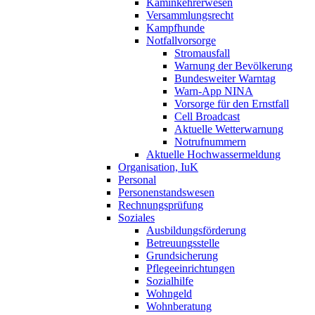
Kaminkehrerwesen
Versammlungsrecht
Kampfhunde
Notfallvorsorge
Stromausfall
Warnung der Bevölkerung
Bundesweiter Warntag
Warn-App NINA
Vorsorge für den Ernstfall
Cell Broadcast
Aktuelle Wetterwarnung
Notrufnummern
Aktuelle Hochwassermeldung
Organisation, IuK
Personal
Personenstandswesen
Rechnungsprüfung
Soziales
Ausbildungsförderung
Betreuungsstelle
Grundsicherung
Pflegeeinrichtungen
Sozialhilfe
Wohngeld
Wohnberatung