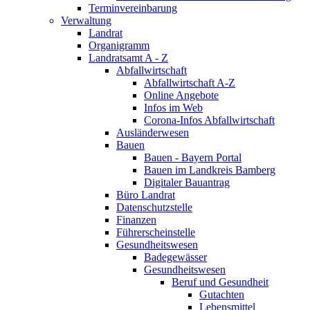
Terminvereinbarung
Verwaltung
Landrat
Organigramm
Landratsamt A - Z
Abfallwirtschaft
Abfallwirtschaft A-Z
Online Angebote
Infos im Web
Corona-Infos Abfallwirtschaft
Ausländerwesen
Bauen
Bauen - Bayern Portal
Bauen im Landkreis Bamberg
Digitaler Bauantrag
Büro Landrat
Datenschutzstelle
Finanzen
Führerscheinstelle
Gesundheitswesen
Badegewässer
Gesundheitswesen
Beruf und Gesundheit
Gutachten
Lebensmittel