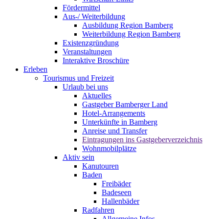
Fördermittel
Aus-/ Weiterbildung
Ausbildung Region Bamberg
Weiterbildung Region Bamberg
Existenzgründung
Veranstaltungen
Interaktive Broschüre
Erleben
Tourismus und Freizeit
Urlaub bei uns
Aktuelles
Gastgeber Bamberger Land
Hotel-Arrangements
Unterkünfte in Bamberg
Anreise und Transfer
Eintragungen ins Gastgeberverzeichnis
Wohnmobilplätze
Aktiv sein
Kanutouren
Baden
Freibäder
Badeseen
Hallenbäder
Radfahren
Allgemeine Infos