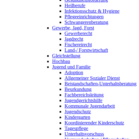
Heilberufe
Infektionsschutz & Hygiene
Pflegeeinrichtungen
Schwangerenberatung
Gewerbe, Jagd, Forst
Gewerberecht
Jagdrecht
Fischereirecht
Land-/ Forstwirtschaft
Gleichstellung
Hochbau
Jugend und Familie
Adoption
Allgemeiner Sozialer Dienst
Beistandschaften-Unterhaltsberatung
Beurkundung
Fachbereichsleitung
Jugendgerichtshilfe
Kommunale Jugendarbeit
Jugendschutz
Kindergarten
Koordinierender Kinderschutz
Tagespflege
Unterhaltsvorschuss