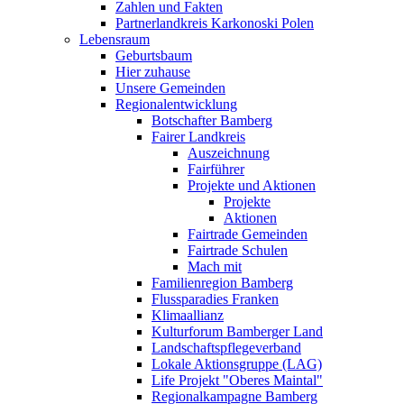
Zahlen und Fakten
Partnerlandkreis Karkonoski Polen
Lebensraum
Geburtsbaum
Hier zuhause
Unsere Gemeinden
Regionalentwicklung
Botschafter Bamberg
Fairer Landkreis
Auszeichnung
Fairführer
Projekte und Aktionen
Projekte
Aktionen
Fairtrade Gemeinden
Fairtrade Schulen
Mach mit
Familienregion Bamberg
Flussparadies Franken
Klimaallianz
Kulturforum Bamberger Land
Landschaftspflegeverband
Lokale Aktionsgruppe (LAG)
Life Projekt "Oberes Maintal"
Regionalkampagne Bamberg