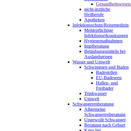
Gesundheitswesen
nicht-ärztliche
Heilberufe
Apotheken
Infektionsschutz/Reisemedizin
Meldepflichtige
Infektionserkrankungen
Hygienemaßnahmen
Impfberatung
Betäubungsmitteln bei
Auslandsreisen
Wasser und Umwelt
Schwimmen und Baden
Badestellen
EU-Badeseen
Hallen- und
Freibäder
Trinkwasser
Umwelt
Schwangerenberatung
Allgemeine
Schwangerenberatung
Ungewollt Schwanger
Beratung nach Geburt
Krise bei