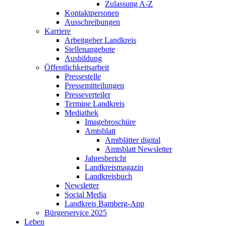
Zulassung A-Z
Kontaktpersonen
Ausschreibungen
Karriere
Arbeitgeber Landkreis
Stellenangebote
Ausbildung
Öffentlichkeitsarbeit
Pressestelle
Pressemitteilungen
Presseverteiler
Termine Landkreis
Mediathek
Imagebroschüre
Amtsblatt
Amtblätter digital
Amtsblatt Newsletter
Jahresbericht
Landkreismagazin
Landkreisbuch
Newsletter
Social Media
Landkreis Bamberg-App
Bürgerservice 2025
Leben