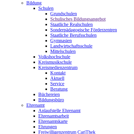
Bildung
Schulen
Grundschulen
Schulisches Bildungsangebot
Staatliche Realschulen
Sonderpädagogische Förderzentren
Staatliche Berufsschulen
Gymnasien
Landwirtschaftsschule
Mittelschulen
Volkshochschule
Kreismusikschule
Kreismedienzentrum
Kontakt
Aktuell
Service
Beratung
Büchereien
Bildungsbüro
Ehrenamt
Anlaufstelle Ehrenamt
Ehrenamtsarbeit
Ehrenamtskarte
Ehrungen
Freiwilligenzentrum CariThek