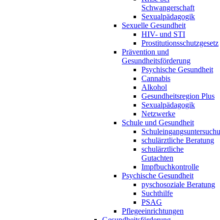
Schwangerschaft
Sexualpädagogik
Sexuelle Gesundheit
HIV- und STI
Prostitutionsschutzgesetz
Prävention und
Gesundheitsförderung
Psychische Gesundheit
Cannabis
Alkohol
Gesundheitsregion Plus
Sexualpädagogik
Netzwerke
Schule und Gesundheit
Schuleingangsuntersuch
schulärztliche Beratung
schulärztliche
Gutachten
Impfbuchkontrolle
Psychische Gesundheit
pyschosoziale Beratung
Suchthilfe
PSAG
Pflegeeinrichtungen
Gesundheitsförderung