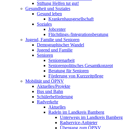
Stiftung Helfen tut gut!
Gesundheit und Soziales
Gesund leben
Krankenhausgesellschaft
Soziales
Jobcenter
Flüchtlings-/Integrationsberatung
Jugend, Familie und Senioren
Demographischer Wandel
Jugend und Familie
Senioren
Seniorenarbeit
Seniorenpolitisches Gesamtkonzept
Beratung für Senioren
Förderung von Kurzzeitpflege
Mobilität und ÖPNV
Aktuelles/Projekte
Bus und Bahn
Schülerbeförderung
Radverkehr
Aktuelles
Radeln im Landkreis Bamberg
Unterwegs im Landkreis Bamberg
Radservice-Anbieter
Übergang zum ÖPNV