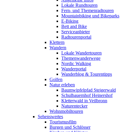
Lokale Rundtouren
Fern- und Themenradtouren
Mountainbiking und Bikeparks
E-Biking
Bett and Bike
Serviceanbieter
Radtourenportal
Klettern
Wandern
Lokale Wandertouren
Themenwanderwege
Nordic Walking
Wanderportal
Wanderblog & Tourentipps
Golfen
Natur erleben
Baumwipfelpfad Steigerwald
Schulbauernhof Heinershof
Kletterwald in Veilbronn
Naturentecker
Wohnmobiltouren
Sehenswertes
Tourismusfilm
Burgen und Schlösser