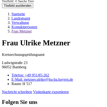
Titelbild:
© Sasche Trier
Titelbild ausblenden
Startseite
Landratsamt
Verwaltung
Kontaktpersonen
Frau Metzner
Frau Ulrike Metzner
Kreisrechnungsprüfungsamt
Ludwigstraße 23
96052 Bamberg
Telefon:
+49 951/85-262
E-Mail:
metzner.ulrike@lra-ba.bayern.de
Raum: H 517
Nachricht schreiben
Visitenkarte exportieren
Folgen Sie uns