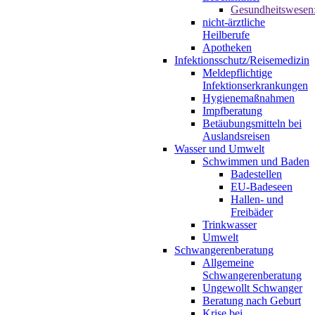
Gesundheitswesen
nicht-ärztliche
Heilberufe
Apotheken
Infektionsschutz/Reisemedizin
Meldepflichtige
Infektionserkrankungen
Hygienemaßnahmen
Impfberatung
Betäubungsmitteln bei
Auslandsreisen
Wasser und Umwelt
Schwimmen und Baden
Badestellen
EU-Badeseen
Hallen- und
Freibäder
Trinkwasser
Umwelt
Schwangerenberatung
Allgemeine
Schwangerenberatung
Ungewollt Schwanger
Beratung nach Geburt
Krise bei