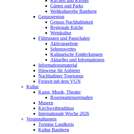
Kirchen und Klöster
Gärten und Parks
Weltkulturerbe Bamberg
Genussregion
Genuss Nachhaltigkeit
Regionale Küche
Weinkultur
Führungen und Pauschalen
Aktivangebote
Sehenswertes
Kulinarische Entdeckungen
Aktuelles und Informationen
Informationsmaterial
Hinweise für Anbieter
Nachhaltiger Tourismus
Freizeit mit dem VGN
Kultur
Kunst, Musik, Theater
Rosengartenserenaden
Museen
Kirchweihtradition
Internationale Woche 2026
Veranstaltungen
Termine Landkreis
Kultur Bamberg