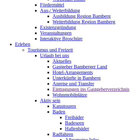
Fördermittel
Aus-/ Weiterbildung
Ausbildung Region Bamberg
Weiterbildung Region Bamberg
Existenzgründung
Veranstaltungen
Interaktive Broschüre
Erleben
Tourismus und Freizeit
Urlaub bei uns
Aktuelles
Gastgeber Bamberger Land
Hotel-Arrangements
Unterkünfte in Bamberg
Anreise und Transfer
Eintragungen ins Gastgeberverzeichnis
Wohnmobilplätze
Aktiv sein
Kanutouren
Baden
Freibäder
Badeseen
Hallenbäder
Radfahren
Allgemeine Infos