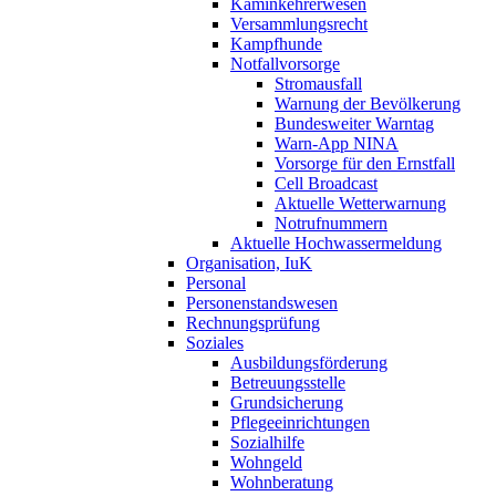
Kaminkehrerwesen
Versammlungsrecht
Kampfhunde
Notfallvorsorge
Stromausfall
Warnung der Bevölkerung
Bundesweiter Warntag
Warn-App NINA
Vorsorge für den Ernstfall
Cell Broadcast
Aktuelle Wetterwarnung
Notrufnummern
Aktuelle Hochwassermeldung
Organisation, IuK
Personal
Personenstandswesen
Rechnungsprüfung
Soziales
Ausbildungsförderung
Betreuungsstelle
Grundsicherung
Pflegeeinrichtungen
Sozialhilfe
Wohngeld
Wohnberatung