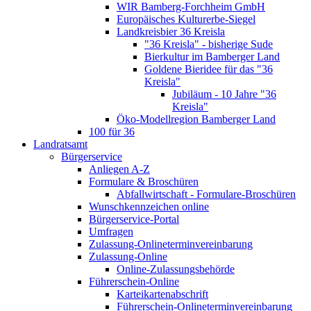
WIR Bamberg-Forchheim GmbH
Europäisches Kulturerbe-Siegel
Landkreisbier 36 Kreisla
"36 Kreisla" - bisherige Sude
Bierkultur im Bamberger Land
Goldene Bieridee für das "36
Kreisla"
Jubiläum - 10 Jahre "36
Kreisla"
Öko-Modellregion Bamberger Land
100 für 36
Landratsamt
Bürgerservice
Anliegen A-Z
Formulare & Broschüren
Abfallwirtschaft - Formulare-Broschüren
Wunschkennzeichen online
Bürgerservice-Portal
Umfragen
Zulassung-Onlineterminvereinbarung
Zulassung-Online
Online-Zulassungsbehörde
Führerschein-Online
Karteikartenabschrift
Führerschein-Onlineterminvereinbarung