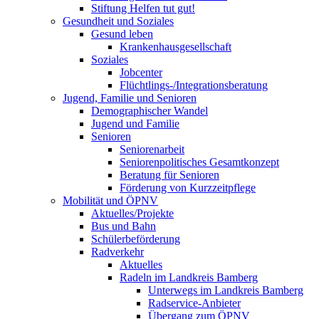
Stiftung Helfen tut gut!
Gesundheit und Soziales
Gesund leben
Krankenhausgesellschaft
Soziales
Jobcenter
Flüchtlings-/Integrationsberatung
Jugend, Familie und Senioren
Demographischer Wandel
Jugend und Familie
Senioren
Seniorenarbeit
Seniorenpolitisches Gesamtkonzept
Beratung für Senioren
Förderung von Kurzzeitpflege
Mobilität und ÖPNV
Aktuelles/Projekte
Bus und Bahn
Schülerbeförderung
Radverkehr
Aktuelles
Radeln im Landkreis Bamberg
Unterwegs im Landkreis Bamberg
Radservice-Anbieter
Übergang zum ÖPNV