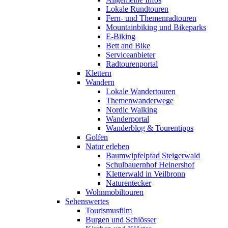
Lokale Rundtouren
Fern- und Themenradtouren
Mountainbiking und Bikeparks
E-Biking
Bett and Bike
Serviceanbieter
Radtourenportal
Klettern
Wandern
Lokale Wandertouren
Themenwanderwege
Nordic Walking
Wanderportal
Wanderblog & Tourentipps
Golfen
Natur erleben
Baumwipfelpfad Steigerwald
Schulbauernhof Heinershof
Kletterwald in Veilbronn
Naturentecker
Wohnmobiltouren
Sehenswertes
Tourismusfilm
Burgen und Schlösser