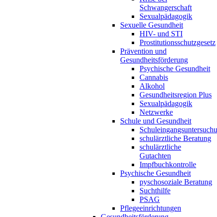
Schwangerschaft
Sexualpädagogik
Sexuelle Gesundheit
HIV- und STI
Prostitutionsschutzgesetz
Prävention und
Gesundheitsförderung
Psychische Gesundheit
Cannabis
Alkohol
Gesundheitsregion Plus
Sexualpädagogik
Netzwerke
Schule und Gesundheit
Schuleingangsuntersuch
schulärztliche Beratung
schulärztliche
Gutachten
Impfbuchkontrolle
Psychische Gesundheit
pyschosoziale Beratung
Suchthilfe
PSAG
Pflegeeinrichtungen
Gesundheitsförderung