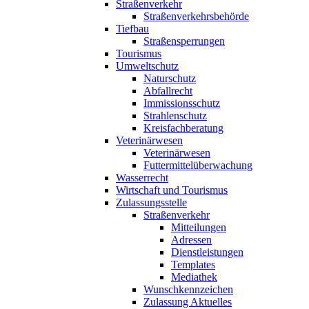
Straßenverkehr
Straßenverkehrsbehörde
Tiefbau
Straßensperrungen
Tourismus
Umweltschutz
Naturschutz
Abfallrecht
Immissionsschutz
Strahlenschutz
Kreisfachberatung
Veterinärwesen
Veterinärwesen
Futtermittelüberwachung
Wasserrecht
Wirtschaft und Tourismus
Zulassungsstelle
Straßenverkehr
Mitteilungen
Adressen
Dienstleistungen
Templates
Mediathek
Wunschkennzeichen
Zulassung Aktuelles