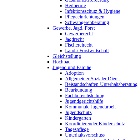
Heilberufe
Infektionsschutz & Hygiene
Pflegeeinrichtungen
Schwangerenberatung
Gewerbe, Jagd, Forst
Gewerberecht
Jagdrecht
Fischereirecht
Land-/ Forstwirtschaft
Gleichstellung
Hochbau
Jugend und Familie
Adoption
Allgemeiner Sozialer Dienst
Beistandschaften-Unterhaltsberatung
Beurkundung
Fachbereichsleitung
Jugendgerichtshilfe
Kommunale Jugendarbeit
Jugendschutz
Kindergarten
Koordinierender Kinderschutz
Tagespflege
Unterhaltsvorschuss