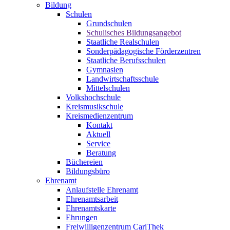
Bildung
Schulen
Grundschulen
Schulisches Bildungsangebot
Staatliche Realschulen
Sonderpädagogische Förderzentren
Staatliche Berufsschulen
Gymnasien
Landwirtschaftsschule
Mittelschulen
Volkshochschule
Kreismusikschule
Kreismedienzentrum
Kontakt
Aktuell
Service
Beratung
Büchereien
Bildungsbüro
Ehrenamt
Anlaufstelle Ehrenamt
Ehrenamtsarbeit
Ehrenamtskarte
Ehrungen
Freiwilligenzentrum CariThek