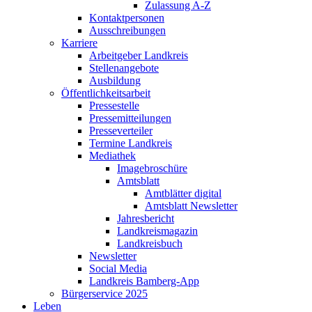
Zulassung A-Z
Kontaktpersonen
Ausschreibungen
Karriere
Arbeitgeber Landkreis
Stellenangebote
Ausbildung
Öffentlichkeitsarbeit
Pressestelle
Pressemitteilungen
Presseverteiler
Termine Landkreis
Mediathek
Imagebroschüre
Amtsblatt
Amtblätter digital
Amtsblatt Newsletter
Jahresbericht
Landkreismagazin
Landkreisbuch
Newsletter
Social Media
Landkreis Bamberg-App
Bürgerservice 2025
Leben