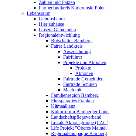
Zahlen und Fakten
Partnerlandkreis Karkonoski Polen
Lebensraum
Geburtsbaum
Hier zuhause
Unsere Gemeinden
Regionalentwicklung
Botschafter Bamberg
Fairer Landkreis
Auszeichnung
Fairführer
Projekte und Aktionen
Projekte
Aktionen
Fairtrade Gemeinden
Fairtrade Schulen
Mach mit
Familienregion Bamberg
Flussparadies Franken
Klimaallianz
Kulturforum Bamberger Land
Landschaftspflegeverband
Lokale Aktionsgruppe (LAG)
Life Projekt "Oberes Maintal"
Regionalkampagne Bamberg