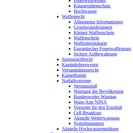
Feuerwehrwesen
Katastrophenschutz
Hochwasser
Waffenrecht
Allgemeine Informationen
Gesetzesänderungen
Kleiner Waffenschein
Waffenschein
Waffenbesitzkarte
Europäischer Feuerwaffenpass
Sichere Aufbewahrung
Sprengstoffrecht
Kaminkehrerwesen
Versammlungsrecht
Kampfhunde
Notfallvorsorge
Stromausfall
Warnung der Bevölkerung
Bundesweiter Warntag
Warn-App NINA
Vorsorge für den Ernstfall
Cell Broadcast
Aktuelle Wetterwarnung
Notrufnummern
Aktuelle Hochwassermeldung