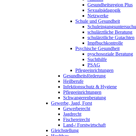
Gesundheitsregion Plus
Sexualpädagogik
Netzwerke
Schule und Gesundheit
Schuleingangsuntersuch
schulärztliche Beratung
schulärztliche Gutachten
Impfbuchkontrolle
Psychische Gesundheit
pyschosoziale Beratung
Suchthilfe
PSAG
Pflegeeinrichtungen
Gesundheitsförderung
Heilberufe
Infektionsschutz & Hygiene
Pflegeeinrichtungen
Schwangerenberatung
Gewerbe, Jagd, Forst
Gewerberecht
Jagdrecht
Fischereirecht
Land-/ Forstwirtschaft
Gleichstellung
Hochbau