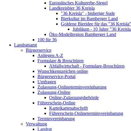
Europäisches Kulturerbe-Siegel
Landkreisbier 36 Kreisla
"36 Kreisla" - bisherige Sude
Bierkultur im Bamberger Land
Goldene Bieridee für das "36 Kreisla
Jubiläum - 10 Jahre "36 Kreisla
Öko-Modellregion Bamberger Land
100 für 36
Landratsamt
Bürgerservice
Anliegen A-Z
Formulare & Broschüren
Abfallwirtschaft - Formulare-Broschüren
Wunschkennzeichen online
Bürgerservice-Portal
Umfragen
Zulassung-Onlineterminvereinbarung
Zulassung-Online
Online-Zulassungsbehörde
Führerschein-Online
Karteikartenabschrift
Führerschein-Onlineterminvereinbarung
Terminvereinbarung
Verwaltung
Landrat