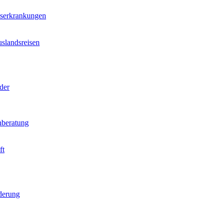
nserkrankungen
slandsreisen
der
beratung
ft
derung