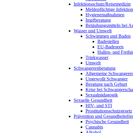
Infektionsschutz/Reisemedizin
Meldepflichtige Infektio
Hygienemaßnahmen
Impfberatung
Betäubungsmitteln bei Au
Wasser und Umwelt
Schwimmen und Baden
Badestellen
EU-Badeseen
Hallen- und Freibä
Trinkwasser
Umwelt
Schwangerenberatung
Allgemeine Schwangeren
Ungewollt Schwanger
Beratung nach Geburt
Krise bei Schwangerscha
Sexualpädagogik
Sexuelle Gesundheit
HIV- und STI
Prostitutionsschutzgesetz
Prävention und Gesundheitsför
Psychische Gesundheit
Cannabis
Alkohol