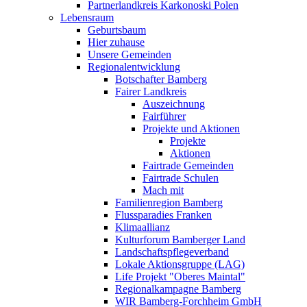
Partnerlandkreis Karkonoski Polen
Lebensraum
Geburtsbaum
Hier zuhause
Unsere Gemeinden
Regionalentwicklung
Botschafter Bamberg
Fairer Landkreis
Auszeichnung
Fairführer
Projekte und Aktionen
Projekte
Aktionen
Fairtrade Gemeinden
Fairtrade Schulen
Mach mit
Familienregion Bamberg
Flussparadies Franken
Klimaallianz
Kulturforum Bamberger Land
Landschaftspflegeverband
Lokale Aktionsgruppe (LAG)
Life Projekt "Oberes Maintal"
Regionalkampagne Bamberg
WIR Bamberg-Forchheim GmbH