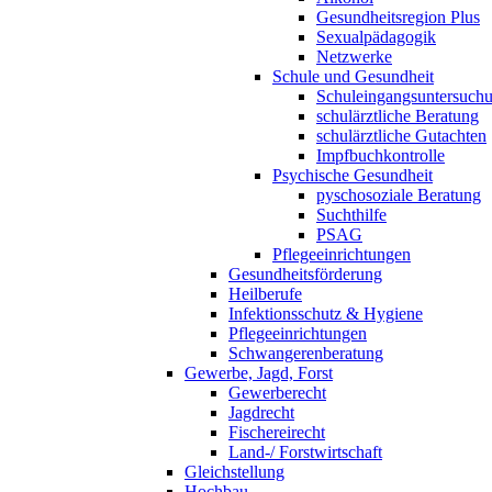
Gesundheitsregion Plus
Sexualpädagogik
Netzwerke
Schule und Gesundheit
Schuleingangsuntersuch
schulärztliche Beratung
schulärztliche Gutachten
Impfbuchkontrolle
Psychische Gesundheit
pyschosoziale Beratung
Suchthilfe
PSAG
Pflegeeinrichtungen
Gesundheitsförderung
Heilberufe
Infektionsschutz & Hygiene
Pflegeeinrichtungen
Schwangerenberatung
Gewerbe, Jagd, Forst
Gewerberecht
Jagdrecht
Fischereirecht
Land-/ Forstwirtschaft
Gleichstellung
Hochbau