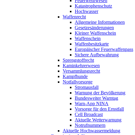
Feuerwehrwesen
Katastrophenschutz
Hochwasser
Waffenrecht
Allgemeine Informationen
Gesetzesänderungen
Kleiner Waffenschein
Waffenschein
Waffenbesitzkarte
Europäischer Feuerwaffenpass
Sichere Aufbewahrung
Sprengstoffrecht
Kaminkehrerwesen
Versammlungsrecht
Kampfhunde
Notfallvorsorge
Stromausfall
Warnung der Bevölkerung
Bundesweiter Warntag
Warn-App NINA
Vorsorge für den Ernstfall
Cell Broadcast
Aktuelle Wetterwarnung
Notrufnummern
Aktuelle Hochwassermeldung