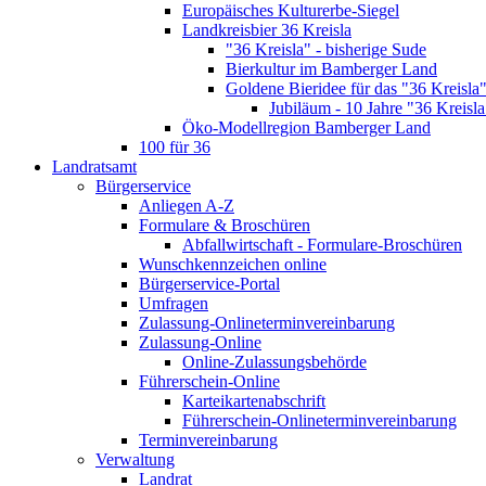
Europäisches Kulturerbe-Siegel
Landkreisbier 36 Kreisla
"36 Kreisla" - bisherige Sude
Bierkultur im Bamberger Land
Goldene Bieridee für das "36 Kreisla
Jubiläum - 10 Jahre "36 Kreisla
Öko-Modellregion Bamberger Land
100 für 36
Landratsamt
Bürgerservice
Anliegen A-Z
Formulare & Broschüren
Abfallwirtschaft - Formulare-Broschüren
Wunschkennzeichen online
Bürgerservice-Portal
Umfragen
Zulassung-Onlineterminvereinbarung
Zulassung-Online
Online-Zulassungsbehörde
Führerschein-Online
Karteikartenabschrift
Führerschein-Onlineterminvereinbarung
Terminvereinbarung
Verwaltung
Landrat