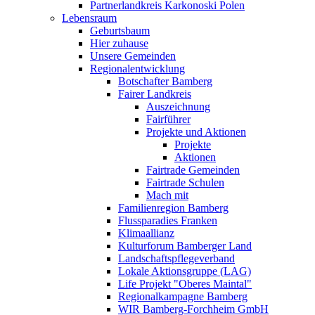
Partnerlandkreis Karkonoski Polen
Lebensraum
Geburtsbaum
Hier zuhause
Unsere Gemeinden
Regionalentwicklung
Botschafter Bamberg
Fairer Landkreis
Auszeichnung
Fairführer
Projekte und Aktionen
Projekte
Aktionen
Fairtrade Gemeinden
Fairtrade Schulen
Mach mit
Familienregion Bamberg
Flussparadies Franken
Klimaallianz
Kulturforum Bamberger Land
Landschaftspflegeverband
Lokale Aktionsgruppe (LAG)
Life Projekt "Oberes Maintal"
Regionalkampagne Bamberg
WIR Bamberg-Forchheim GmbH