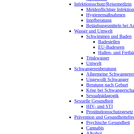
Infektionsschutz/Reisemedizin
Meldepflichtige Infektio
Hygienemaßnahmen
Impfberatung
Betäubungsmitteln bei Au
Wasser und Umwelt
Schwimmen und Baden
Badestellen
EU-Badeseen
Hallen- und Freibä
Trinkwasser
Umwelt
Schwangerenberatung
Allgemeine Schwangeren
Ungewollt Schwanger
Beratung nach Geburt
Krise bei Schwangerscha
Sexualpädagogik
Sexuelle Gesundheit
HIV- und STI
Prostitutionsschutzgesetz
Prävention und Gesundheitsför
Psychische Gesundheit
Cannabis
Alkohol