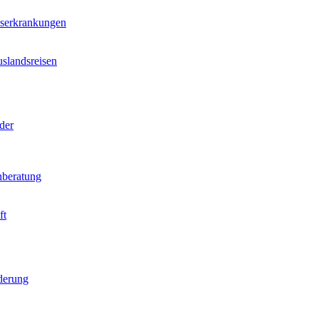
nserkrankungen
slandsreisen
der
beratung
ft
derung