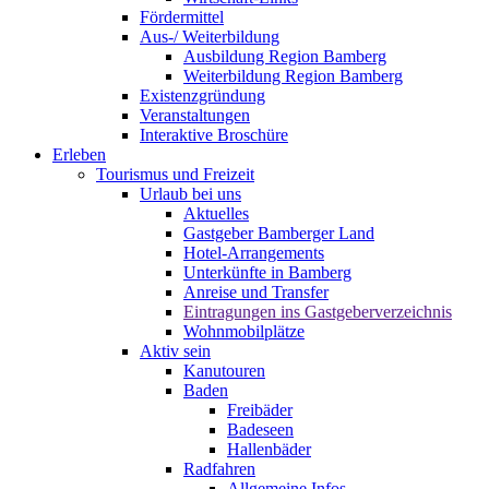
Fördermittel
Aus-/ Weiterbildung
Ausbildung Region Bamberg
Weiterbildung Region Bamberg
Existenzgründung
Veranstaltungen
Interaktive Broschüre
Erleben
Tourismus und Freizeit
Urlaub bei uns
Aktuelles
Gastgeber Bamberger Land
Hotel-Arrangements
Unterkünfte in Bamberg
Anreise und Transfer
Eintragungen ins Gastgeberverzeichnis
Wohnmobilplätze
Aktiv sein
Kanutouren
Baden
Freibäder
Badeseen
Hallenbäder
Radfahren
Allgemeine Infos