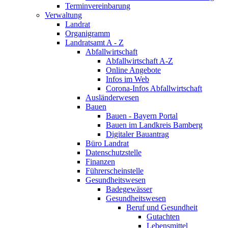
Terminvereinbarung
Verwaltung
Landrat
Organigramm
Landratsamt A - Z
Abfallwirtschaft
Abfallwirtschaft A-Z
Online Angebote
Infos im Web
Corona-Infos Abfallwirtschaft
Ausländerwesen
Bauen
Bauen - Bayern Portal
Bauen im Landkreis Bamberg
Digitaler Bauantrag
Büro Landrat
Datenschutzstelle
Finanzen
Führerscheinstelle
Gesundheitswesen
Badegewässer
Gesundheitswesen
Beruf und Gesundheit
Gutachten
Lebensmittel