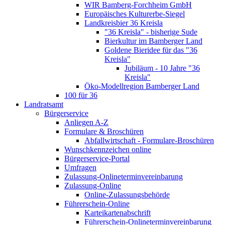
WIR Bamberg-Forchheim GmbH
Europäisches Kulturerbe-Siegel
Landkreisbier 36 Kreisla
"36 Kreisla" - bisherige Sude
Bierkultur im Bamberger Land
Goldene Bieridee für das "36
Kreisla"
Jubiläum - 10 Jahre "36
Kreisla"
Öko-Modellregion Bamberger Land
100 für 36
Landratsamt
Bürgerservice
Anliegen A-Z
Formulare & Broschüren
Abfallwirtschaft - Formulare-Broschüren
Wunschkennzeichen online
Bürgerservice-Portal
Umfragen
Zulassung-Onlineterminvereinbarung
Zulassung-Online
Online-Zulassungsbehörde
Führerschein-Online
Karteikartenabschrift
Führerschein-Onlineterminvereinbarung