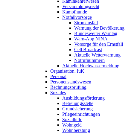
Kaminkehrerwesen
Versammlungsrecht
Kampfhunde
Notfallvorsorge
Stromausfall
Warnung der Bevölkerung
Bundesweiter Warntag
Warn-App NINA
Vorsorge für den Ernstfall
Cell Broadcast
Aktuelle Wetterwarnung
Notrufnummern
Aktuelle Hochwassermeldung
Organisation, IuK
Personal
Personenstandswesen
Rechnungsprüfung
Soziales
Ausbildungsförderung
Betreuungsstelle
Grundsicherung
Pflegeeinrichtungen
Sozialhilfe
Wohngeld
Wohnberatung