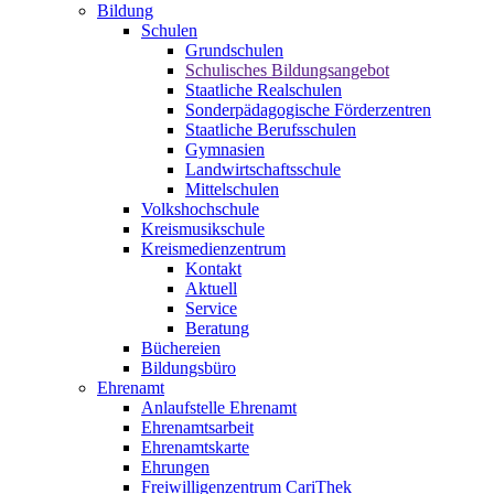
Bildung
Schulen
Grundschulen
Schulisches Bildungsangebot
Staatliche Realschulen
Sonderpädagogische Förderzentren
Staatliche Berufsschulen
Gymnasien
Landwirtschaftsschule
Mittelschulen
Volkshochschule
Kreismusikschule
Kreismedienzentrum
Kontakt
Aktuell
Service
Beratung
Büchereien
Bildungsbüro
Ehrenamt
Anlaufstelle Ehrenamt
Ehrenamtsarbeit
Ehrenamtskarte
Ehrungen
Freiwilligenzentrum CariThek