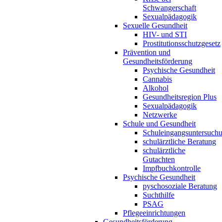
Schwangerschaft
Sexualpädagogik
Sexuelle Gesundheit
HIV- und STI
Prostitutionsschutzgesetz
Prävention und
Gesundheitsförderung
Psychische Gesundheit
Cannabis
Alkohol
Gesundheitsregion Plus
Sexualpädagogik
Netzwerke
Schule und Gesundheit
Schuleingangsuntersuch
schulärztliche Beratung
schulärztliche
Gutachten
Impfbuchkontrolle
Psychische Gesundheit
pyschosoziale Beratung
Suchthilfe
PSAG
Pflegeeinrichtungen
Gesundheitsförderung