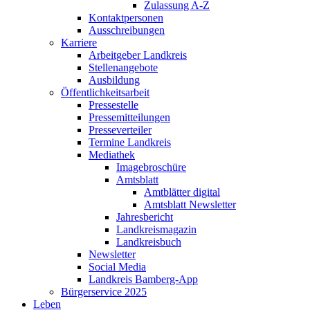
Zulassung A-Z
Kontaktpersonen
Ausschreibungen
Karriere
Arbeitgeber Landkreis
Stellenangebote
Ausbildung
Öffentlichkeitsarbeit
Pressestelle
Pressemitteilungen
Presseverteiler
Termine Landkreis
Mediathek
Imagebroschüre
Amtsblatt
Amtblätter digital
Amtsblatt Newsletter
Jahresbericht
Landkreismagazin
Landkreisbuch
Newsletter
Social Media
Landkreis Bamberg-App
Bürgerservice 2025
Leben