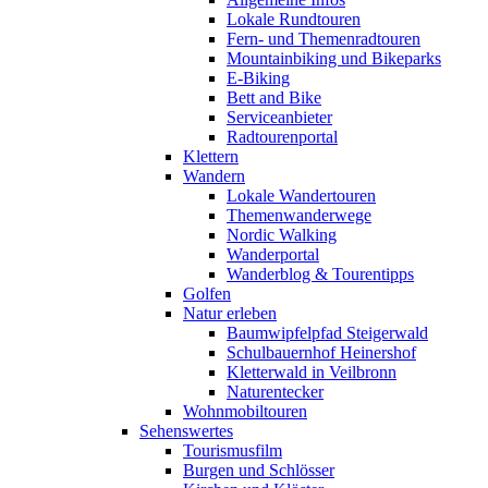
Lokale Rundtouren
Fern- und Themenradtouren
Mountainbiking und Bikeparks
E-Biking
Bett and Bike
Serviceanbieter
Radtourenportal
Klettern
Wandern
Lokale Wandertouren
Themenwanderwege
Nordic Walking
Wanderportal
Wanderblog & Tourentipps
Golfen
Natur erleben
Baumwipfelpfad Steigerwald
Schulbauernhof Heinershof
Kletterwald in Veilbronn
Naturentecker
Wohnmobiltouren
Sehenswertes
Tourismusfilm
Burgen und Schlösser