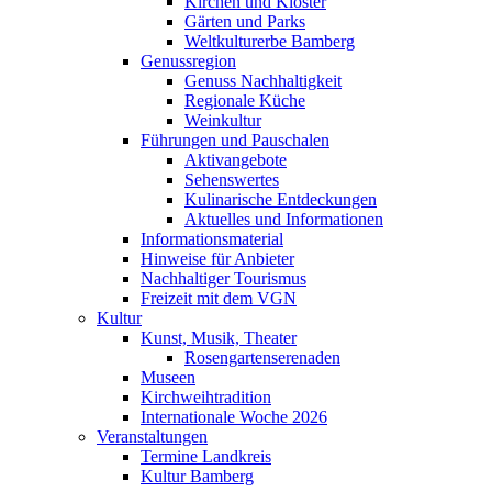
Kirchen und Klöster
Gärten und Parks
Weltkulturerbe Bamberg
Genussregion
Genuss Nachhaltigkeit
Regionale Küche
Weinkultur
Führungen und Pauschalen
Aktivangebote
Sehenswertes
Kulinarische Entdeckungen
Aktuelles und Informationen
Informationsmaterial
Hinweise für Anbieter
Nachhaltiger Tourismus
Freizeit mit dem VGN
Kultur
Kunst, Musik, Theater
Rosengartenserenaden
Museen
Kirchweihtradition
Internationale Woche 2026
Veranstaltungen
Termine Landkreis
Kultur Bamberg