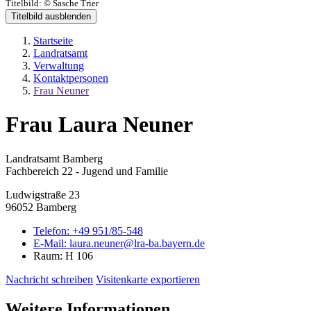
Titelbild:
© Sasche Trier
Titelbild ausblenden
Startseite
Landratsamt
Verwaltung
Kontaktpersonen
Frau Neuner
Frau Laura Neuner
Landratsamt Bamberg
Fachbereich 22 - Jugend und Familie
Ludwigstraße 23
96052 Bamberg
Telefon:
+49 951/85-548
E-Mail:
laura.neuner@lra-ba.bayern.de
Raum: H 106
Nachricht schreiben
Visitenkarte exportieren
Weitere Informationen