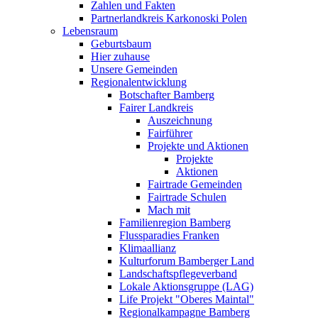
Zahlen und Fakten
Partnerlandkreis Karkonoski Polen
Lebensraum
Geburtsbaum
Hier zuhause
Unsere Gemeinden
Regionalentwicklung
Botschafter Bamberg
Fairer Landkreis
Auszeichnung
Fairführer
Projekte und Aktionen
Projekte
Aktionen
Fairtrade Gemeinden
Fairtrade Schulen
Mach mit
Familienregion Bamberg
Flussparadies Franken
Klimaallianz
Kulturforum Bamberger Land
Landschaftspflegeverband
Lokale Aktionsgruppe (LAG)
Life Projekt "Oberes Maintal"
Regionalkampagne Bamberg