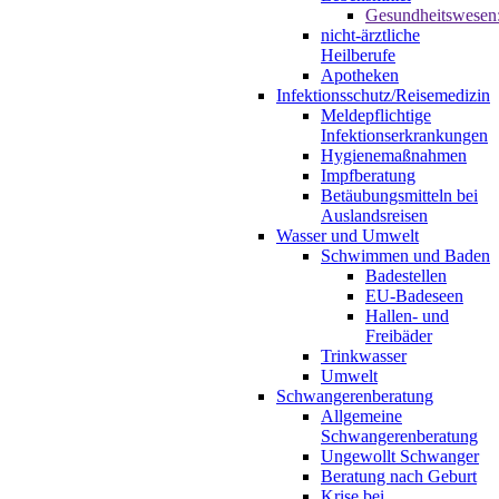
Gesundheitswesen
nicht-ärztliche
Heilberufe
Apotheken
Infektionsschutz/Reisemedizin
Meldepflichtige
Infektionserkrankungen
Hygienemaßnahmen
Impfberatung
Betäubungsmitteln bei
Auslandsreisen
Wasser und Umwelt
Schwimmen und Baden
Badestellen
EU-Badeseen
Hallen- und
Freibäder
Trinkwasser
Umwelt
Schwangerenberatung
Allgemeine
Schwangerenberatung
Ungewollt Schwanger
Beratung nach Geburt
Krise bei