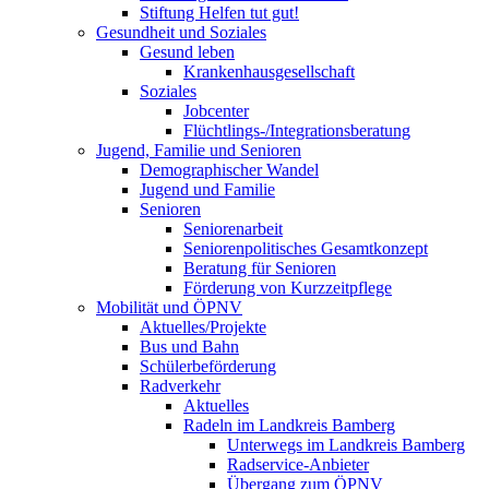
Stiftung Helfen tut gut!
Gesundheit und Soziales
Gesund leben
Krankenhausgesellschaft
Soziales
Jobcenter
Flüchtlings-/Integrationsberatung
Jugend, Familie und Senioren
Demographischer Wandel
Jugend und Familie
Senioren
Seniorenarbeit
Seniorenpolitisches Gesamtkonzept
Beratung für Senioren
Förderung von Kurzzeitpflege
Mobilität und ÖPNV
Aktuelles/Projekte
Bus und Bahn
Schülerbeförderung
Radverkehr
Aktuelles
Radeln im Landkreis Bamberg
Unterwegs im Landkreis Bamberg
Radservice-Anbieter
Übergang zum ÖPNV