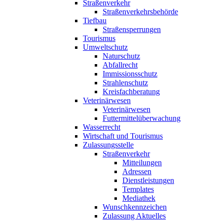
Straßenverkehr
Straßenverkehrsbehörde
Tiefbau
Straßensperrungen
Tourismus
Umweltschutz
Naturschutz
Abfallrecht
Immissionsschutz
Strahlenschutz
Kreisfachberatung
Veterinärwesen
Veterinärwesen
Futtermittelüberwachung
Wasserrecht
Wirtschaft und Tourismus
Zulassungsstelle
Straßenverkehr
Mitteilungen
Adressen
Dienstleistungen
Templates
Mediathek
Wunschkennzeichen
Zulassung Aktuelles