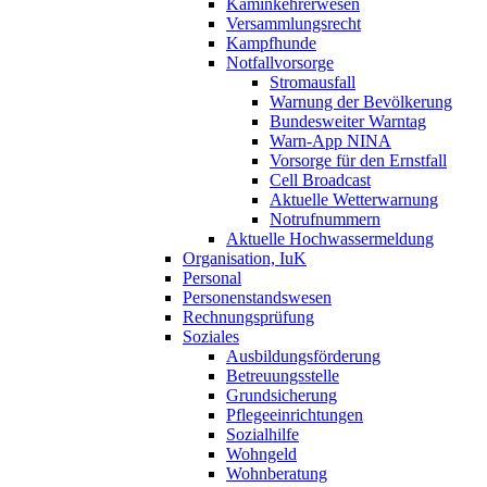
Kaminkehrerwesen
Versammlungsrecht
Kampfhunde
Notfallvorsorge
Stromausfall
Warnung der Bevölkerung
Bundesweiter Warntag
Warn-App NINA
Vorsorge für den Ernstfall
Cell Broadcast
Aktuelle Wetterwarnung
Notrufnummern
Aktuelle Hochwassermeldung
Organisation, IuK
Personal
Personenstandswesen
Rechnungsprüfung
Soziales
Ausbildungsförderung
Betreuungsstelle
Grundsicherung
Pflegeeinrichtungen
Sozialhilfe
Wohngeld
Wohnberatung