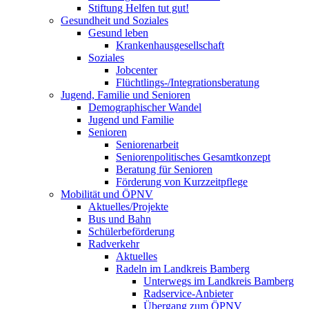
Stiftung Helfen tut gut!
Gesundheit und Soziales
Gesund leben
Krankenhausgesellschaft
Soziales
Jobcenter
Flüchtlings-/Integrationsberatung
Jugend, Familie und Senioren
Demographischer Wandel
Jugend und Familie
Senioren
Seniorenarbeit
Seniorenpolitisches Gesamtkonzept
Beratung für Senioren
Förderung von Kurzzeitpflege
Mobilität und ÖPNV
Aktuelles/Projekte
Bus und Bahn
Schülerbeförderung
Radverkehr
Aktuelles
Radeln im Landkreis Bamberg
Unterwegs im Landkreis Bamberg
Radservice-Anbieter
Übergang zum ÖPNV