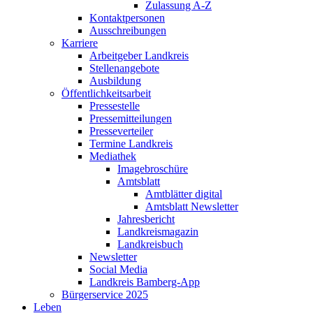
Zulassung A-Z
Kontaktpersonen
Ausschreibungen
Karriere
Arbeitgeber Landkreis
Stellenangebote
Ausbildung
Öffentlichkeitsarbeit
Pressestelle
Pressemitteilungen
Presseverteiler
Termine Landkreis
Mediathek
Imagebroschüre
Amtsblatt
Amtblätter digital
Amtsblatt Newsletter
Jahresbericht
Landkreismagazin
Landkreisbuch
Newsletter
Social Media
Landkreis Bamberg-App
Bürgerservice 2025
Leben