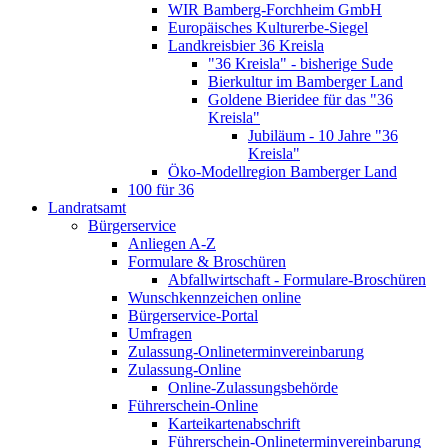
WIR Bamberg-Forchheim GmbH
Europäisches Kulturerbe-Siegel
Landkreisbier 36 Kreisla
"36 Kreisla" - bisherige Sude
Bierkultur im Bamberger Land
Goldene Bieridee für das "36
Kreisla"
Jubiläum - 10 Jahre "36
Kreisla"
Öko-Modellregion Bamberger Land
100 für 36
Landratsamt
Bürgerservice
Anliegen A-Z
Formulare & Broschüren
Abfallwirtschaft - Formulare-Broschüren
Wunschkennzeichen online
Bürgerservice-Portal
Umfragen
Zulassung-Onlineterminvereinbarung
Zulassung-Online
Online-Zulassungsbehörde
Führerschein-Online
Karteikartenabschrift
Führerschein-Onlineterminvereinbarung