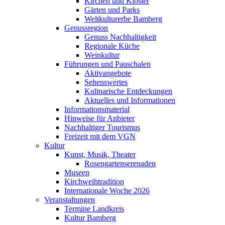
Kirchen und Klöster
Gärten und Parks
Weltkulturerbe Bamberg
Genussregion
Genuss Nachhaltigkeit
Regionale Küche
Weinkultur
Führungen und Pauschalen
Aktivangebote
Sehenswertes
Kulinarische Entdeckungen
Aktuelles und Informationen
Informationsmaterial
Hinweise für Anbieter
Nachhaltiger Tourismus
Freizeit mit dem VGN
Kultur
Kunst, Musik, Theater
Rosengartenserenaden
Museen
Kirchweihtradition
Internationale Woche 2026
Veranstaltungen
Termine Landkreis
Kultur Bamberg