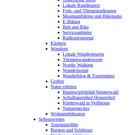
Lokale Rundtouren
Fern- und Themenradtouren
Mountainbiking und Bikeparks
E-Biking
Bett and Bike
Serviceanbieter
Radtourenportal
Klettern
Wandern
Lokale Wandertouren
Themenwanderwege
Nordic Walking
Wanderportal
Wanderblog & Tourentipps
Golfen
Natur erleben
Baumwipfelpfad Steigerwald
Schulbauernhof Heinershof
Kletterwald in Veilbronn
Naturentecker
Wohnmobiltouren
Sehenswertes
Tourismusfilm
Burgen und Schlösser