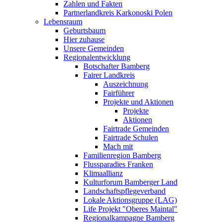
Zahlen und Fakten
Partnerlandkreis Karkonoski Polen
Lebensraum
Geburtsbaum
Hier zuhause
Unsere Gemeinden
Regionalentwicklung
Botschafter Bamberg
Fairer Landkreis
Auszeichnung
Fairführer
Projekte und Aktionen
Projekte
Aktionen
Fairtrade Gemeinden
Fairtrade Schulen
Mach mit
Familienregion Bamberg
Flussparadies Franken
Klimaallianz
Kulturforum Bamberger Land
Landschaftspflegeverband
Lokale Aktionsgruppe (LAG)
Life Projekt "Oberes Maintal"
Regionalkampagne Bamberg