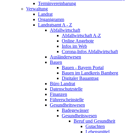
Terminvereinbarung
Verwaltung
Landrat
Organigramm
Landratsamt A - Z
Abfallwirtschaft
Abfallwirtschaft A-Z
Online Angebote
Infos im Web
Corona-Infos Abfallwirtschaft
Ausländerwesen
Bauen
Bauen - Bayern Portal
Bauen im Landkreis Bamberg
Digitaler Bauantrag
Büro Landrat
Datenschutzstelle
Finanzen
Führerscheinstelle
Gesundheitswesen
Badegewässer
Gesundheitswesen
Beruf und Gesundheit
Gutachten
Lebensmittel