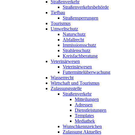
Straßenverkehr
Straßenverkehrsbehörde
Tiefbau
Straßensperrungen
Tourismus
Umweltschutz
Naturschutz
Abfallrecht
Immissionsschutz
Strahlenschutz
Kreisfachberatung
Veterinärwesen
Veterinärwesen
Futtermittelüberwachung
Wasserrecht
Wirtschaft und Tourismus
Zulassungsstelle
Straßenverkehr
Mitteilungen
Adressen
Dienstleistungen
Templates
Mediathek
Wunschkennzeichen
Zulassung Aktuelles