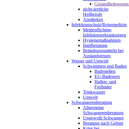
Gesundheitswesen
nicht-ärztliche
Heilberufe
Apotheken
Infektionsschutz/Reisemedizin
Meldepflichtige
Infektionserkrankungen
Hygienemaßnahmen
Impfberatung
Betäubungsmitteln bei
Auslandsreisen
Wasser und Umwelt
Schwimmen und Baden
Badestellen
EU-Badeseen
Hallen- und
Freibäder
Trinkwasser
Umwelt
Schwangerenberatung
Allgemeine
Schwangerenberatung
Ungewollt Schwanger
Beratung nach Geburt
Krise bei