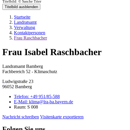
Titelbild:
© Sasche Trier
Titelbild ausblenden
Startseite
Landratsamt
Verwaltung
Kontaktpersonen
Frau Raschbacher
Frau Isabel Raschbacher
Landratsamt Bamberg
Fachbereich 52 - Klimaschutz
Ludwigstraße 23
96052 Bamberg
Telefon:
+49 951/85-588
E-Mail:
klima@lra-ba.bayern.de
Raum: S 008
Nachricht schreiben
Visitenkarte exportieren
Folgen Sie uns