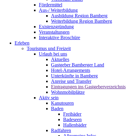
Fördermittel
Aus-/ Weiterbildung
Ausbildung Region Bamberg
Weiterbildung Region Bamberg
Existenzgründung
Veranstaltungen
Interaktive Broschüre
Erleben
Tourismus und Freizeit
Urlaub bei uns
Aktuelles
Gastgeber Bamberger Land
Hotel-Arrangements
Unterkünfte in Bamberg
Anreise und Transfer
Eintragungen ins Gastgeberverzeichnis
Wohnmobilplätze
Aktiv sein
Kanutouren
Baden
Freibäder
Badeseen
Hallenbäder
Radfahren
Allgemeine Infos