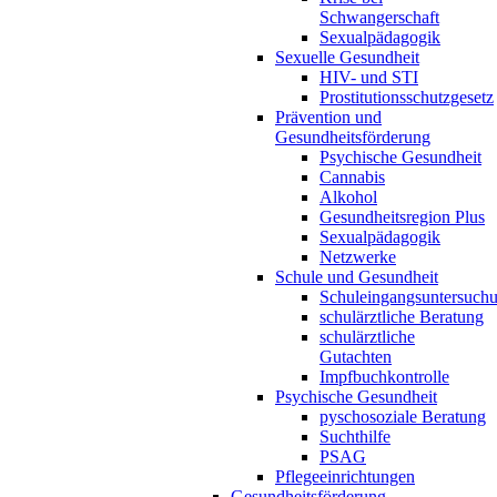
Schwangerschaft
Sexualpädagogik
Sexuelle Gesundheit
HIV- und STI
Prostitutionsschutzgesetz
Prävention und
Gesundheitsförderung
Psychische Gesundheit
Cannabis
Alkohol
Gesundheitsregion Plus
Sexualpädagogik
Netzwerke
Schule und Gesundheit
Schuleingangsuntersuch
schulärztliche Beratung
schulärztliche
Gutachten
Impfbuchkontrolle
Psychische Gesundheit
pyschosoziale Beratung
Suchthilfe
PSAG
Pflegeeinrichtungen
Gesundheitsförderung