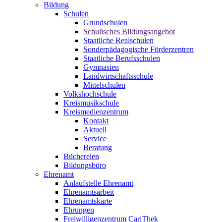
Bildung
Schulen
Grundschulen
Schulisches Bildungsangebot
Staatliche Realschulen
Sonderpädagogische Förderzentren
Staatliche Berufsschulen
Gymnasien
Landwirtschaftsschule
Mittelschulen
Volkshochschule
Kreismusikschule
Kreismedienzentrum
Kontakt
Aktuell
Service
Beratung
Büchereien
Bildungsbüro
Ehrenamt
Anlaufstelle Ehrenamt
Ehrenamtsarbeit
Ehrenamtskarte
Ehrungen
Freiwilligenzentrum CariThek