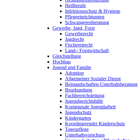
Heilberufe
Infektionsschutz & Hygiene
Pflegeeinrichtungen
Schwangerenberatung
Gewerbe, Jagd, Forst
Gewerberecht
Jagdrecht
Fischereirecht
Land-/ Forstwirtschaft
Gleichstellung
Hochbau
Jugend und Familie
Adoption
Allgemeiner Sozialer Dienst
Beistandschaften-Unterhaltsberatung
Beurkundung
Fachbereichsleitung
Jugendgerichtshilfe
Kommunale Jugendarbeit
Jugendschutz
Kindergarten
Koordinierender Kinderschutz
Tagespflege
Unterhaltsvorschuss