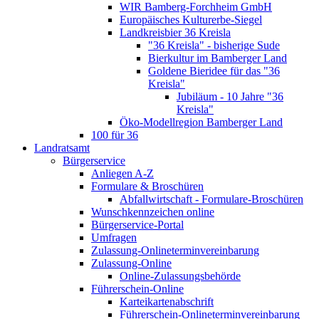
WIR Bamberg-Forchheim GmbH
Europäisches Kulturerbe-Siegel
Landkreisbier 36 Kreisla
"36 Kreisla" - bisherige Sude
Bierkultur im Bamberger Land
Goldene Bieridee für das "36
Kreisla"
Jubiläum - 10 Jahre "36
Kreisla"
Öko-Modellregion Bamberger Land
100 für 36
Landratsamt
Bürgerservice
Anliegen A-Z
Formulare & Broschüren
Abfallwirtschaft - Formulare-Broschüren
Wunschkennzeichen online
Bürgerservice-Portal
Umfragen
Zulassung-Onlineterminvereinbarung
Zulassung-Online
Online-Zulassungsbehörde
Führerschein-Online
Karteikartenabschrift
Führerschein-Onlineterminvereinbarung