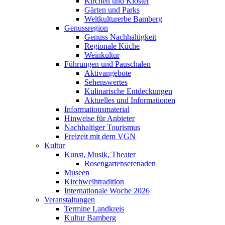
Kirchen und Klöster
Gärten und Parks
Weltkulturerbe Bamberg
Genussregion
Genuss Nachhaltigkeit
Regionale Küche
Weinkultur
Führungen und Pauschalen
Aktivangebote
Sehenswertes
Kulinarische Entdeckungen
Aktuelles und Informationen
Informationsmaterial
Hinweise für Anbieter
Nachhaltiger Tourismus
Freizeit mit dem VGN
Kultur
Kunst, Musik, Theater
Rosengartenserenaden
Museen
Kirchweihtradition
Internationale Woche 2026
Veranstaltungen
Termine Landkreis
Kultur Bamberg