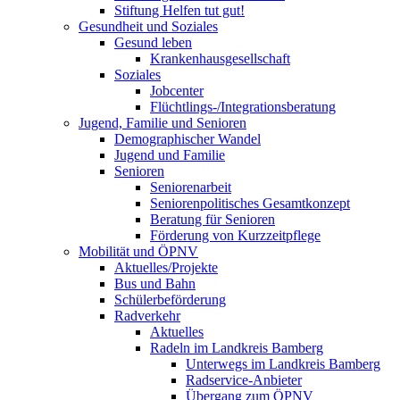
Stiftung Helfen tut gut!
Gesundheit und Soziales
Gesund leben
Krankenhausgesellschaft
Soziales
Jobcenter
Flüchtlings-/Integrationsberatung
Jugend, Familie und Senioren
Demographischer Wandel
Jugend und Familie
Senioren
Seniorenarbeit
Seniorenpolitisches Gesamtkonzept
Beratung für Senioren
Förderung von Kurzzeitpflege
Mobilität und ÖPNV
Aktuelles/Projekte
Bus und Bahn
Schülerbeförderung
Radverkehr
Aktuelles
Radeln im Landkreis Bamberg
Unterwegs im Landkreis Bamberg
Radservice-Anbieter
Übergang zum ÖPNV