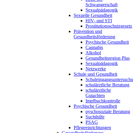
Schwangerschaft
Sexualpädagogik
Sexuelle Gesundheit
HIV- und STI
Prostitutionsschutzgesetz
Prävention und
Gesundheitsförderung
Psychische Gesundheit
Cannabis
Alkohol
Gesundheitsregion Plus
Sexualpädagogik
Netzwerke
Schule und Gesundheit
Schuleingangsuntersuch
schulärztliche Beratung
schulärztliche
Gutachten
Impfbuchkontrolle
Psychische Gesundheit
pyschosoziale Beratung
Suchthilfe
PSAG
Pflegeeinrichtungen
Gesundheitsförderung