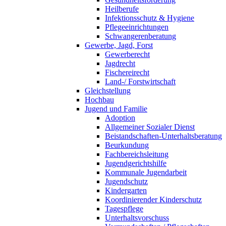
Heilberufe
Infektionsschutz & Hygiene
Pflegeeinrichtungen
Schwangerenberatung
Gewerbe, Jagd, Forst
Gewerberecht
Jagdrecht
Fischereirecht
Land-/ Forstwirtschaft
Gleichstellung
Hochbau
Jugend und Familie
Adoption
Allgemeiner Sozialer Dienst
Beistandschaften-Unterhaltsberatung
Beurkundung
Fachbereichsleitung
Jugendgerichtshilfe
Kommunale Jugendarbeit
Jugendschutz
Kindergarten
Koordinierender Kinderschutz
Tagespflege
Unterhaltsvorschuss