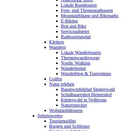
Lokale Rundtouren
Fern- und Themenradtouren
Mountainbiking und Bikeparks
E-Biking
Bett and Bike
Serviceanbieter
Radtourenportal
Klettern
Wandern
Lokale Wandertouren
Themenwanderwege
Nordic Walking
Wanderportal
Wanderblog & Tourentipps
Golfen
Natur erleben
Baumwipfelpfad Steigerwald
Schulbauernhof Heinershof
Kletterwald in Veilbronn
Naturentecker
Wohnmobiltouren
Sehenswertes
Tourismusfilm
Burgen und Schlösser