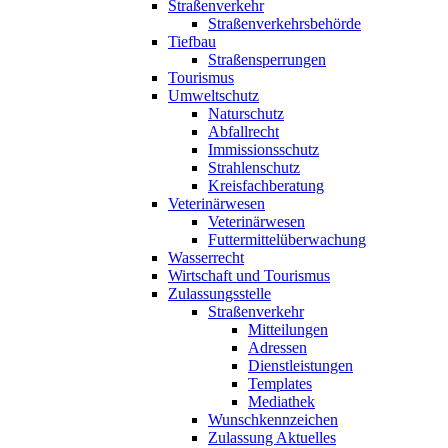
Straßenverkehr
Straßenverkehrsbehörde
Tiefbau
Straßensperrungen
Tourismus
Umweltschutz
Naturschutz
Abfallrecht
Immissionsschutz
Strahlenschutz
Kreisfachberatung
Veterinärwesen
Veterinärwesen
Futtermittelüberwachung
Wasserrecht
Wirtschaft und Tourismus
Zulassungsstelle
Straßenverkehr
Mitteilungen
Adressen
Dienstleistungen
Templates
Mediathek
Wunschkennzeichen
Zulassung Aktuelles