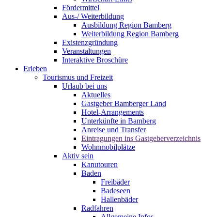
Fördermittel
Aus-/ Weiterbildung
Ausbildung Region Bamberg
Weiterbildung Region Bamberg
Existenzgründung
Veranstaltungen
Interaktive Broschüre
Erleben
Tourismus und Freizeit
Urlaub bei uns
Aktuelles
Gastgeber Bamberger Land
Hotel-Arrangements
Unterkünfte in Bamberg
Anreise und Transfer
Eintragungen ins Gastgeberverzeichnis
Wohnmobilplätze
Aktiv sein
Kanutouren
Baden
Freibäder
Badeseen
Hallenbäder
Radfahren
Allgemeine Infos