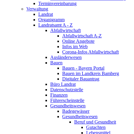
Terminvereinbarung
Verwaltung
Landrat
Organigramm
Landratsamt A - Z
Abfallwirtschaft
Abfallwirtschaft A-Z
Online Angebote
Infos im Web
Corona-Infos Abfallwirtschaft
Ausländerwesen
Bauen
Bauen - Bayern Portal
Bauen im Landkreis Bamberg
Digitaler Bauantrag
Büro Landrat
Datenschutzstelle
Finanzen
Führerscheinstelle
Gesundheitswesen
Badegewässer
Gesundheitswesen
Beruf und Gesundheit
Gutachten
Lebensmittel