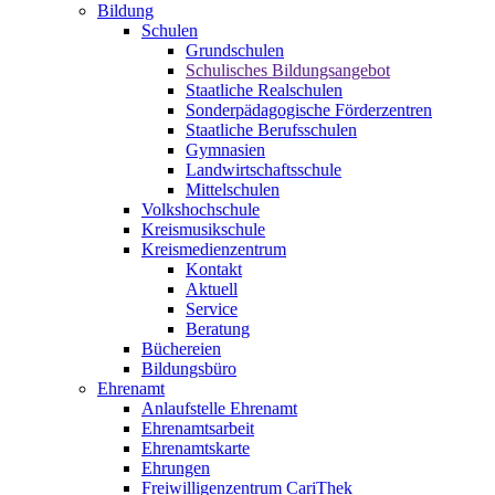
Bildung
Schulen
Grundschulen
Schulisches Bildungsangebot
Staatliche Realschulen
Sonderpädagogische Förderzentren
Staatliche Berufsschulen
Gymnasien
Landwirtschaftsschule
Mittelschulen
Volkshochschule
Kreismusikschule
Kreismedienzentrum
Kontakt
Aktuell
Service
Beratung
Büchereien
Bildungsbüro
Ehrenamt
Anlaufstelle Ehrenamt
Ehrenamtsarbeit
Ehrenamtskarte
Ehrungen
Freiwilligenzentrum CariThek