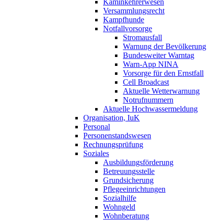
Kaminkehrerwesen
Versammlungsrecht
Kampfhunde
Notfallvorsorge
Stromausfall
Warnung der Bevölkerung
Bundesweiter Warntag
Warn-App NINA
Vorsorge für den Ernstfall
Cell Broadcast
Aktuelle Wetterwarnung
Notrufnummern
Aktuelle Hochwassermeldung
Organisation, IuK
Personal
Personenstandswesen
Rechnungsprüfung
Soziales
Ausbildungsförderung
Betreuungsstelle
Grundsicherung
Pflegeeinrichtungen
Sozialhilfe
Wohngeld
Wohnberatung