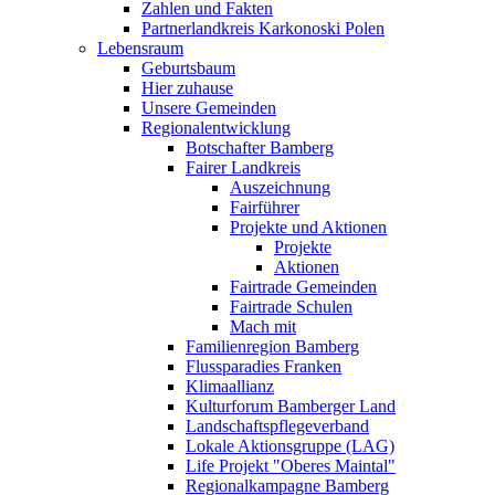
Zahlen und Fakten
Partnerlandkreis Karkonoski Polen
Lebensraum
Geburtsbaum
Hier zuhause
Unsere Gemeinden
Regionalentwicklung
Botschafter Bamberg
Fairer Landkreis
Auszeichnung
Fairführer
Projekte und Aktionen
Projekte
Aktionen
Fairtrade Gemeinden
Fairtrade Schulen
Mach mit
Familienregion Bamberg
Flussparadies Franken
Klimaallianz
Kulturforum Bamberger Land
Landschaftspflegeverband
Lokale Aktionsgruppe (LAG)
Life Projekt "Oberes Maintal"
Regionalkampagne Bamberg