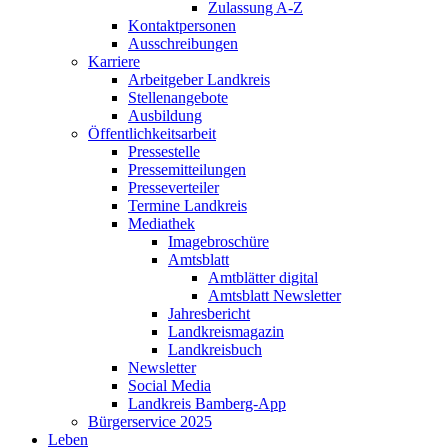
Zulassung A-Z
Kontaktpersonen
Ausschreibungen
Karriere
Arbeitgeber Landkreis
Stellenangebote
Ausbildung
Öffentlichkeitsarbeit
Pressestelle
Pressemitteilungen
Presseverteiler
Termine Landkreis
Mediathek
Imagebroschüre
Amtsblatt
Amtblätter digital
Amtsblatt Newsletter
Jahresbericht
Landkreismagazin
Landkreisbuch
Newsletter
Social Media
Landkreis Bamberg-App
Bürgerservice 2025
Leben