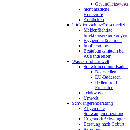
Gesundheitswesen
nicht-ärztliche
Heilberufe
Apotheken
Infektionsschutz/Reisemedizin
Meldepflichtige
Infektionserkrankungen
Hygienemaßnahmen
Impfberatung
Betäubungsmitteln bei
Auslandsreisen
Wasser und Umwelt
Schwimmen und Baden
Badestellen
EU-Badeseen
Hallen- und
Freibäder
Trinkwasser
Umwelt
Schwangerenberatung
Allgemeine
Schwangerenberatung
Ungewollt Schwanger
Beratung nach Geburt
Krise bei