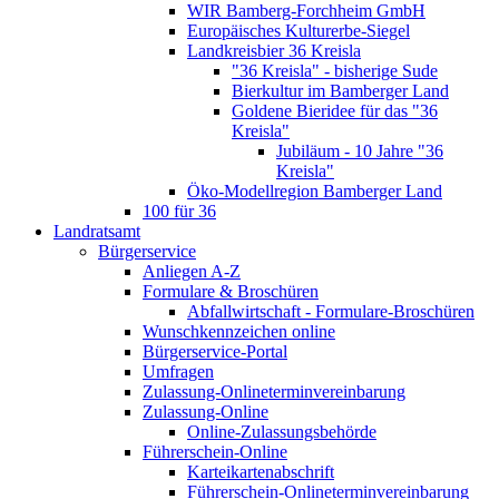
WIR Bamberg-Forchheim GmbH
Europäisches Kulturerbe-Siegel
Landkreisbier 36 Kreisla
"36 Kreisla" - bisherige Sude
Bierkultur im Bamberger Land
Goldene Bieridee für das "36
Kreisla"
Jubiläum - 10 Jahre "36
Kreisla"
Öko-Modellregion Bamberger Land
100 für 36
Landratsamt
Bürgerservice
Anliegen A-Z
Formulare & Broschüren
Abfallwirtschaft - Formulare-Broschüren
Wunschkennzeichen online
Bürgerservice-Portal
Umfragen
Zulassung-Onlineterminvereinbarung
Zulassung-Online
Online-Zulassungsbehörde
Führerschein-Online
Karteikartenabschrift
Führerschein-Onlineterminvereinbarung