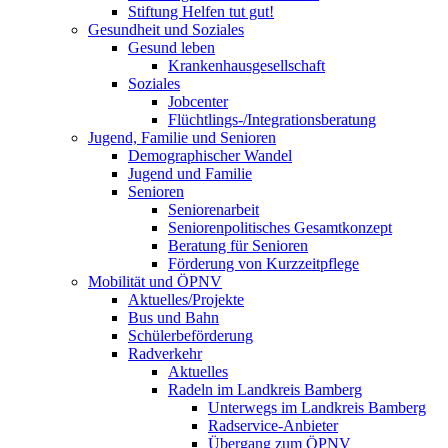
Stiftung Helfen tut gut!
Gesundheit und Soziales
Gesund leben
Krankenhausgesellschaft
Soziales
Jobcenter
Flüchtlings-/Integrationsberatung
Jugend, Familie und Senioren
Demographischer Wandel
Jugend und Familie
Senioren
Seniorenarbeit
Seniorenpolitisches Gesamtkonzept
Beratung für Senioren
Förderung von Kurzzeitpflege
Mobilität und ÖPNV
Aktuelles/Projekte
Bus und Bahn
Schülerbeförderung
Radverkehr
Aktuelles
Radeln im Landkreis Bamberg
Unterwegs im Landkreis Bamberg
Radservice-Anbieter
Übergang zum ÖPNV