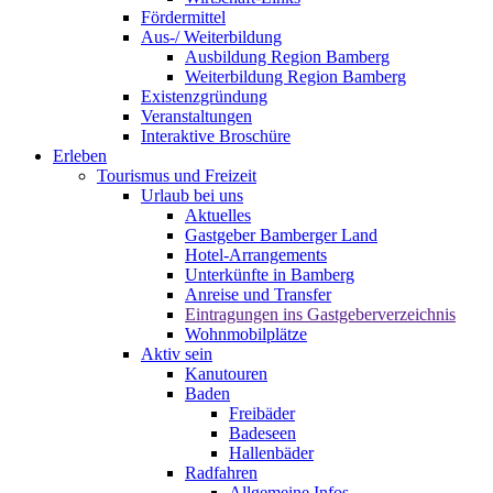
Fördermittel
Aus-/ Weiterbildung
Ausbildung Region Bamberg
Weiterbildung Region Bamberg
Existenzgründung
Veranstaltungen
Interaktive Broschüre
Erleben
Tourismus und Freizeit
Urlaub bei uns
Aktuelles
Gastgeber Bamberger Land
Hotel-Arrangements
Unterkünfte in Bamberg
Anreise und Transfer
Eintragungen ins Gastgeberverzeichnis
Wohnmobilplätze
Aktiv sein
Kanutouren
Baden
Freibäder
Badeseen
Hallenbäder
Radfahren
Allgemeine Infos