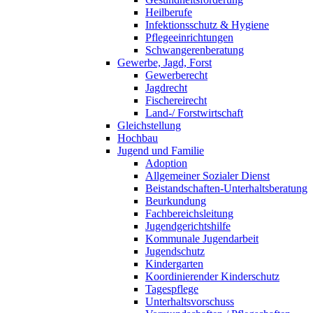
Heilberufe
Infektionsschutz & Hygiene
Pflegeeinrichtungen
Schwangerenberatung
Gewerbe, Jagd, Forst
Gewerberecht
Jagdrecht
Fischereirecht
Land-/ Forstwirtschaft
Gleichstellung
Hochbau
Jugend und Familie
Adoption
Allgemeiner Sozialer Dienst
Beistandschaften-Unterhaltsberatung
Beurkundung
Fachbereichsleitung
Jugendgerichtshilfe
Kommunale Jugendarbeit
Jugendschutz
Kindergarten
Koordinierender Kinderschutz
Tagespflege
Unterhaltsvorschuss