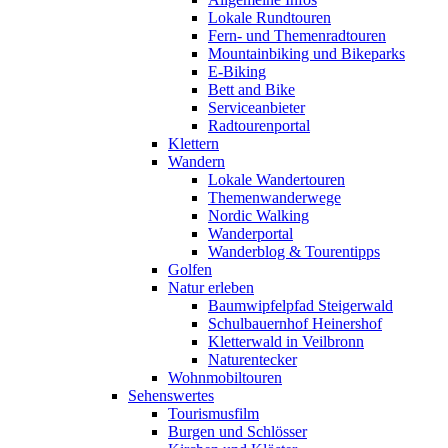
Lokale Rundtouren
Fern- und Themenradtouren
Mountainbiking und Bikeparks
E-Biking
Bett and Bike
Serviceanbieter
Radtourenportal
Klettern
Wandern
Lokale Wandertouren
Themenwanderwege
Nordic Walking
Wanderportal
Wanderblog & Tourentipps
Golfen
Natur erleben
Baumwipfelpfad Steigerwald
Schulbauernhof Heinershof
Kletterwald in Veilbronn
Naturentecker
Wohnmobiltouren
Sehenswertes
Tourismusfilm
Burgen und Schlösser