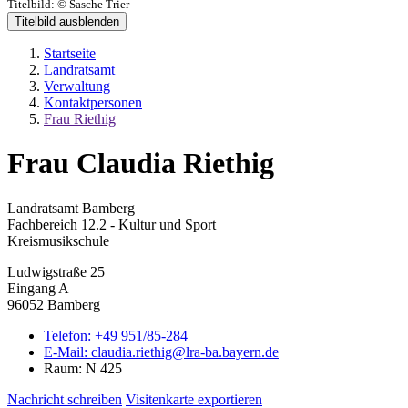
Titelbild:
© Sasche Trier
Titelbild ausblenden
Startseite
Landratsamt
Verwaltung
Kontaktpersonen
Frau Riethig
Frau Claudia Riethig
Landratsamt Bamberg
Fachbereich 12.2 - Kultur und Sport
Kreismusikschule
Ludwigstraße 25
Eingang A
96052 Bamberg
Telefon:
+49 951/85-284
E-Mail:
claudia.riethig@lra-ba.bayern.de
Raum: N 425
Nachricht schreiben
Visitenkarte exportieren