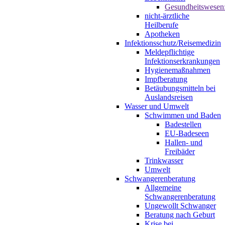
Gesundheitswesen
nicht-ärztliche
Heilberufe
Apotheken
Infektionsschutz/Reisemedizin
Meldepflichtige
Infektionserkrankungen
Hygienemaßnahmen
Impfberatung
Betäubungsmitteln bei
Auslandsreisen
Wasser und Umwelt
Schwimmen und Baden
Badestellen
EU-Badeseen
Hallen- und
Freibäder
Trinkwasser
Umwelt
Schwangerenberatung
Allgemeine
Schwangerenberatung
Ungewollt Schwanger
Beratung nach Geburt
Krise bei