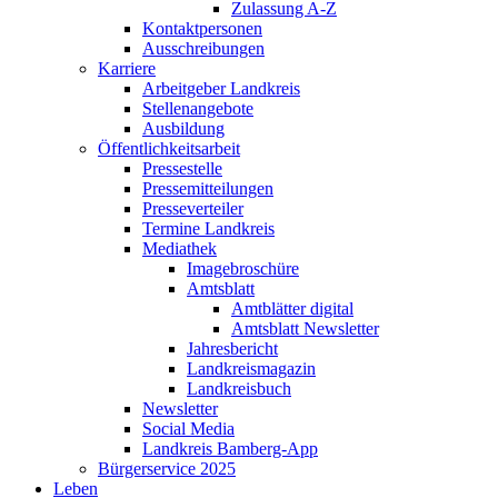
Zulassung A-Z
Kontaktpersonen
Ausschreibungen
Karriere
Arbeitgeber Landkreis
Stellenangebote
Ausbildung
Öffentlichkeitsarbeit
Pressestelle
Pressemitteilungen
Presseverteiler
Termine Landkreis
Mediathek
Imagebroschüre
Amtsblatt
Amtblätter digital
Amtsblatt Newsletter
Jahresbericht
Landkreismagazin
Landkreisbuch
Newsletter
Social Media
Landkreis Bamberg-App
Bürgerservice 2025
Leben