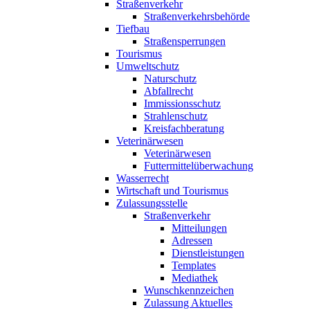
Straßenverkehr
Straßenverkehrsbehörde
Tiefbau
Straßensperrungen
Tourismus
Umweltschutz
Naturschutz
Abfallrecht
Immissionsschutz
Strahlenschutz
Kreisfachberatung
Veterinärwesen
Veterinärwesen
Futtermittelüberwachung
Wasserrecht
Wirtschaft und Tourismus
Zulassungsstelle
Straßenverkehr
Mitteilungen
Adressen
Dienstleistungen
Templates
Mediathek
Wunschkennzeichen
Zulassung Aktuelles