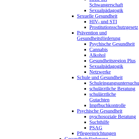
Schwangerschaft
Sexualpädagogik
Sexuelle Gesundheit
HIV- und STI
Prostitutionsschutzgesetz
Prävention und
Gesundheitsförderung
Psychische Gesundheit
Cannabis
Alkohol
Gesundheitsregion Plus
Sexualpädagogik
Netzwerke
Schule und Gesundheit
Schuleingangsuntersuch
schulärztliche Beratung
schulärztliche
Gutachten
Impfbuchkontrolle
Psychische Gesundheit
pyschosoziale Beratung
Suchthilfe
PSAG
Pflegeeinrichtungen
Gesundheitsförderung