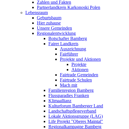
Zahlen und Fakten
Partnerlandkreis Karkonoski Polen
Lebensraum
Geburtsbaum
Hier zuhause
Unsere Gemeinden
Regionalentwicklung
Botschafter Bamberg
Fairer Landkreis
Auszeichnung
Fairführer
Projekte und Aktionen
Projekte
Aktionen
Fairtrade Gemeinden
Fairtrade Schulen
Mach mit
Familienregion Bamberg
Flussparadies Franken
Klimaallianz
Kulturforum Bamberger Land
Landschaftspflegeverband
Lokale Aktionsgruppe (LAG)
Life Projekt "Oberes Maintal"
Regionalkampagne Bamberg