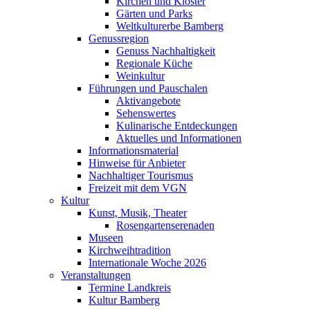
Kirchen und Klöster
Gärten und Parks
Weltkulturerbe Bamberg
Genussregion
Genuss Nachhaltigkeit
Regionale Küche
Weinkultur
Führungen und Pauschalen
Aktivangebote
Sehenswertes
Kulinarische Entdeckungen
Aktuelles und Informationen
Informationsmaterial
Hinweise für Anbieter
Nachhaltiger Tourismus
Freizeit mit dem VGN
Kultur
Kunst, Musik, Theater
Rosengartenserenaden
Museen
Kirchweihtradition
Internationale Woche 2026
Veranstaltungen
Termine Landkreis
Kultur Bamberg