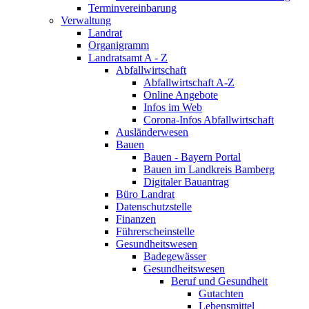
Terminvereinbarung
Verwaltung
Landrat
Organigramm
Landratsamt A - Z
Abfallwirtschaft
Abfallwirtschaft A-Z
Online Angebote
Infos im Web
Corona-Infos Abfallwirtschaft
Ausländerwesen
Bauen
Bauen - Bayern Portal
Bauen im Landkreis Bamberg
Digitaler Bauantrag
Büro Landrat
Datenschutzstelle
Finanzen
Führerscheinstelle
Gesundheitswesen
Badegewässer
Gesundheitswesen
Beruf und Gesundheit
Gutachten
Lebensmittel