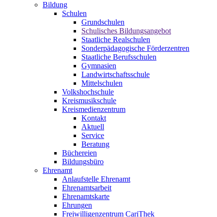
Bildung
Schulen
Grundschulen
Schulisches Bildungsangebot
Staatliche Realschulen
Sonderpädagogische Förderzentren
Staatliche Berufsschulen
Gymnasien
Landwirtschaftsschule
Mittelschulen
Volkshochschule
Kreismusikschule
Kreismedienzentrum
Kontakt
Aktuell
Service
Beratung
Büchereien
Bildungsbüro
Ehrenamt
Anlaufstelle Ehrenamt
Ehrenamtsarbeit
Ehrenamtskarte
Ehrungen
Freiwilligenzentrum CariThek