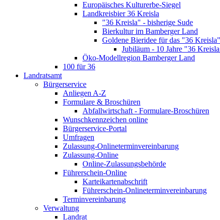
Europäisches Kulturerbe-Siegel
Landkreisbier 36 Kreisla
"36 Kreisla" - bisherige Sude
Bierkultur im Bamberger Land
Goldene Bieridee für das "36 Kreisla
Jubiläum - 10 Jahre "36 Kreisla
Öko-Modellregion Bamberger Land
100 für 36
Landratsamt
Bürgerservice
Anliegen A-Z
Formulare & Broschüren
Abfallwirtschaft - Formulare-Broschüren
Wunschkennzeichen online
Bürgerservice-Portal
Umfragen
Zulassung-Onlineterminvereinbarung
Zulassung-Online
Online-Zulassungsbehörde
Führerschein-Online
Karteikartenabschrift
Führerschein-Onlineterminvereinbarung
Terminvereinbarung
Verwaltung
Landrat