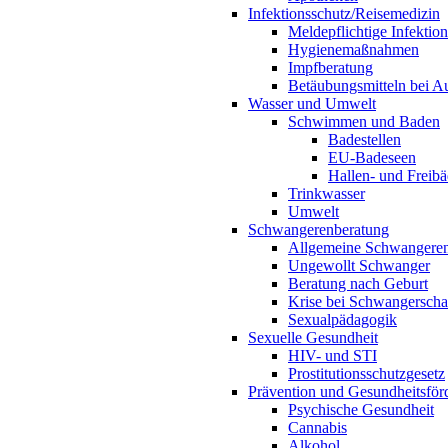
Infektionsschutz/Reisemedizin
Meldepflichtige Infektio
Hygienemaßnahmen
Impfberatung
Betäubungsmitteln bei Au
Wasser und Umwelt
Schwimmen und Baden
Badestellen
EU-Badeseen
Hallen- und Freibä
Trinkwasser
Umwelt
Schwangerenberatung
Allgemeine Schwangeren
Ungewollt Schwanger
Beratung nach Geburt
Krise bei Schwangerscha
Sexualpädagogik
Sexuelle Gesundheit
HIV- und STI
Prostitutionsschutzgesetz
Prävention und Gesundheitsför
Psychische Gesundheit
Cannabis
Alkohol