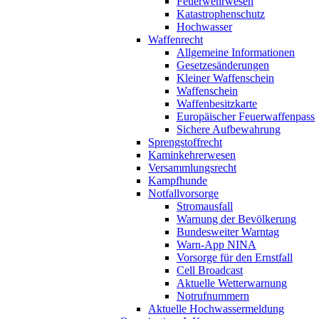
Feuerwehrwesen
Katastrophenschutz
Hochwasser
Waffenrecht
Allgemeine Informationen
Gesetzesänderungen
Kleiner Waffenschein
Waffenschein
Waffenbesitzkarte
Europäischer Feuerwaffenpass
Sichere Aufbewahrung
Sprengstoffrecht
Kaminkehrerwesen
Versammlungsrecht
Kampfhunde
Notfallvorsorge
Stromausfall
Warnung der Bevölkerung
Bundesweiter Warntag
Warn-App NINA
Vorsorge für den Ernstfall
Cell Broadcast
Aktuelle Wetterwarnung
Notrufnummern
Aktuelle Hochwassermeldung