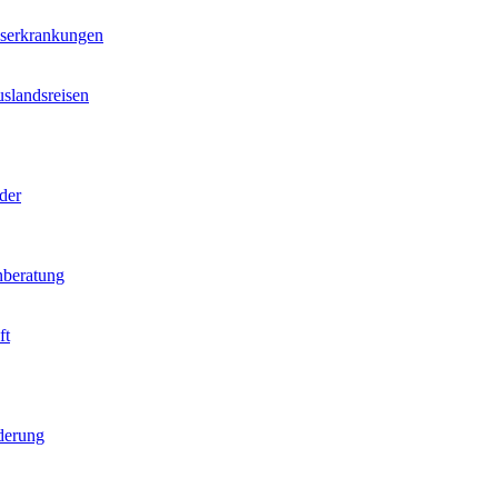
nserkrankungen
slandsreisen
der
beratung
ft
derung