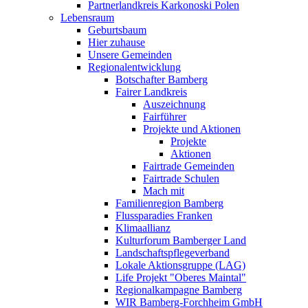
Partnerlandkreis Karkonoski Polen
Lebensraum
Geburtsbaum
Hier zuhause
Unsere Gemeinden
Regionalentwicklung
Botschafter Bamberg
Fairer Landkreis
Auszeichnung
Fairführer
Projekte und Aktionen
Projekte
Aktionen
Fairtrade Gemeinden
Fairtrade Schulen
Mach mit
Familienregion Bamberg
Flussparadies Franken
Klimaallianz
Kulturforum Bamberger Land
Landschaftspflegeverband
Lokale Aktionsgruppe (LAG)
Life Projekt "Oberes Maintal"
Regionalkampagne Bamberg
WIR Bamberg-Forchheim GmbH