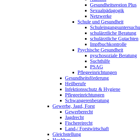
Gesundheitsregion Plus
Sexualpädagogik
Netzwerke
Schule und Gesundheit
Schuleingangsuntersuch
schulärztliche Beratung
schulärztliche Gutachten
Impfbuchkontrolle
Psychische Gesundheit
pyschosoziale Beratung
Suchthilfe
PSAG
Pflegeeinrichtungen
Gesundheitsförderung
Heilberufe
Infektionsschutz & Hygiene
Pflegeeinrichtungen
Schwangerenberatung
Gewerbe, Jagd, Forst
Gewerberecht
Jagdrecht
Fischereirecht
Land-/ Forstwirtschaft
Gleichstellung
Hochbau