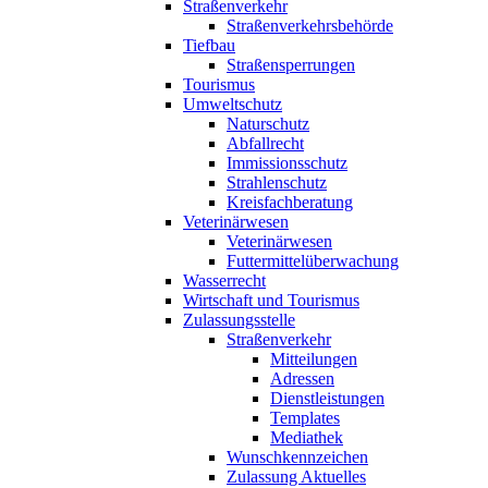
Straßenverkehr
Straßenverkehrsbehörde
Tiefbau
Straßensperrungen
Tourismus
Umweltschutz
Naturschutz
Abfallrecht
Immissionsschutz
Strahlenschutz
Kreisfachberatung
Veterinärwesen
Veterinärwesen
Futtermittelüberwachung
Wasserrecht
Wirtschaft und Tourismus
Zulassungsstelle
Straßenverkehr
Mitteilungen
Adressen
Dienstleistungen
Templates
Mediathek
Wunschkennzeichen
Zulassung Aktuelles