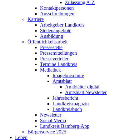
Zulassung A-Z
Kontaktpersonen
Ausschreibungen
Karriere
Arbeitgeber Landkreis
Stellenangebote
Ausbildung
Öffentlichkeitsarbeit
Pressestelle
Pressemitteilungen
Presseverteiler
Termine Landkreis
Mediathek
Imagebroschüre
Amtsblatt
Amtblätter digital
Amtsblatt Newsletter
Jahresbericht
Landkreismagazin
Landkreisbuch
Newsletter
Social Media
Landkreis Bamberg-App
Bürgerservice 2025
Leben