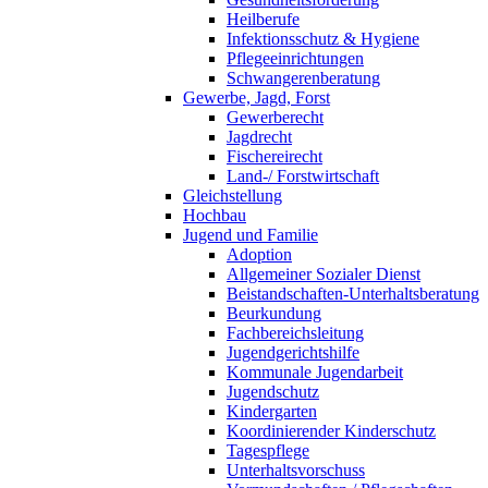
Heilberufe
Infektionsschutz & Hygiene
Pflegeeinrichtungen
Schwangerenberatung
Gewerbe, Jagd, Forst
Gewerberecht
Jagdrecht
Fischereirecht
Land-/ Forstwirtschaft
Gleichstellung
Hochbau
Jugend und Familie
Adoption
Allgemeiner Sozialer Dienst
Beistandschaften-Unterhaltsberatung
Beurkundung
Fachbereichsleitung
Jugendgerichtshilfe
Kommunale Jugendarbeit
Jugendschutz
Kindergarten
Koordinierender Kinderschutz
Tagespflege
Unterhaltsvorschuss