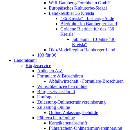
WIR Bamberg-Forchheim GmbH
Europäisches Kulturerbe-Siegel
Landkreisbier 36 Kreisla
"36 Kreisla" - bisherige Sude
Bierkultur im Bamberger Land
Goldene Bieridee für das "36
Kreisla"
Jubiläum - 10 Jahre "36
Kreisla"
Öko-Modellregion Bamberger Land
100 für 36
Landratsamt
Bürgerservice
Anliegen A-Z
Formulare & Broschüren
Abfallwirtschaft - Formulare-Broschüren
Wunschkennzeichen online
Bürgerservice-Portal
Umfragen
Zulassung-Onlineterminvereinbarung
Zulassung-Online
Online-Zulassungsbehörde
Führerschein-Online
Karteikartenabschrift
Führerschein-Onlineterminvereinbarung