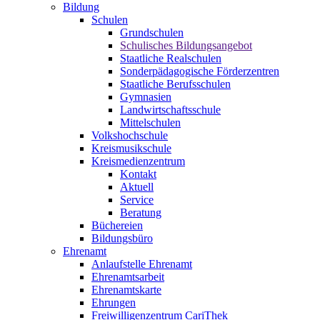
Bildung
Schulen
Grundschulen
Schulisches Bildungsangebot
Staatliche Realschulen
Sonderpädagogische Förderzentren
Staatliche Berufsschulen
Gymnasien
Landwirtschaftsschule
Mittelschulen
Volkshochschule
Kreismusikschule
Kreismedienzentrum
Kontakt
Aktuell
Service
Beratung
Büchereien
Bildungsbüro
Ehrenamt
Anlaufstelle Ehrenamt
Ehrenamtsarbeit
Ehrenamtskarte
Ehrungen
Freiwilligenzentrum CariThek