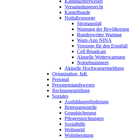
Kaminkehrerwesen
Versammlungsrecht
Kampfhunde
Notfallvorsorge
Stromausfall
Warnung der Bevölkerung
Bundesweiter Warntag
Warn-App NINA
Vorsorge für den Ernstfall
Cell Broadcast
Aktuelle Wetterwarnung
Notrufnummern
Aktuelle Hochwassermeldung
Organisation, IuK
Personal
Personenstandswesen
Rechnungsprüfung
Soziales
Ausbildungsförderung
Betreuungsstelle
Grundsicherung
Pflegeeinrichtungen
Sozialhilfe
Wohngeld
Wohnberatung