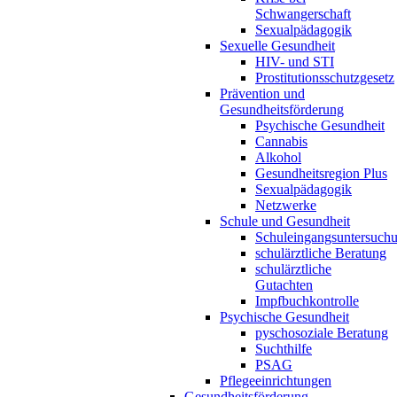
Schwangerschaft
Sexualpädagogik
Sexuelle Gesundheit
HIV- und STI
Prostitutionsschutzgesetz
Prävention und
Gesundheitsförderung
Psychische Gesundheit
Cannabis
Alkohol
Gesundheitsregion Plus
Sexualpädagogik
Netzwerke
Schule und Gesundheit
Schuleingangsuntersuch
schulärztliche Beratung
schulärztliche
Gutachten
Impfbuchkontrolle
Psychische Gesundheit
pyschosoziale Beratung
Suchthilfe
PSAG
Pflegeeinrichtungen
Gesundheitsförderung