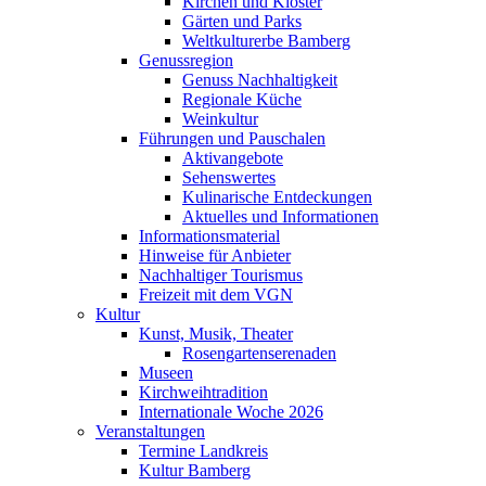
Kirchen und Klöster
Gärten und Parks
Weltkulturerbe Bamberg
Genussregion
Genuss Nachhaltigkeit
Regionale Küche
Weinkultur
Führungen und Pauschalen
Aktivangebote
Sehenswertes
Kulinarische Entdeckungen
Aktuelles und Informationen
Informationsmaterial
Hinweise für Anbieter
Nachhaltiger Tourismus
Freizeit mit dem VGN
Kultur
Kunst, Musik, Theater
Rosengartenserenaden
Museen
Kirchweihtradition
Internationale Woche 2026
Veranstaltungen
Termine Landkreis
Kultur Bamberg