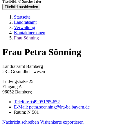
Titelbild:
© Sasche Trier
Titelbild ausblenden
Startseite
Landratsamt
Verwaltung
Kontaktpersonen
Frau Sönning
Frau Petra Sönning
Landratsamt Bamberg
23 - Gesundheitswesen
Ludwigstraße 25
Eingang A
96052 Bamberg
Telefon:
+49 951/85-652
E-Mail:
petra.soenning@lra-ba.bayern.de
Raum: N 501
Nachricht schreiben
Visitenkarte exportieren