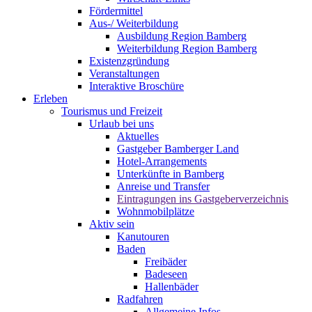
Fördermittel
Aus-/ Weiterbildung
Ausbildung Region Bamberg
Weiterbildung Region Bamberg
Existenzgründung
Veranstaltungen
Interaktive Broschüre
Erleben
Tourismus und Freizeit
Urlaub bei uns
Aktuelles
Gastgeber Bamberger Land
Hotel-Arrangements
Unterkünfte in Bamberg
Anreise und Transfer
Eintragungen ins Gastgeberverzeichnis
Wohnmobilplätze
Aktiv sein
Kanutouren
Baden
Freibäder
Badeseen
Hallenbäder
Radfahren
Allgemeine Infos