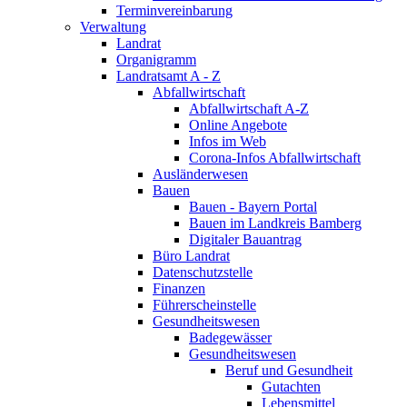
Terminvereinbarung
Verwaltung
Landrat
Organigramm
Landratsamt A - Z
Abfallwirtschaft
Abfallwirtschaft A-Z
Online Angebote
Infos im Web
Corona-Infos Abfallwirtschaft
Ausländerwesen
Bauen
Bauen - Bayern Portal
Bauen im Landkreis Bamberg
Digitaler Bauantrag
Büro Landrat
Datenschutzstelle
Finanzen
Führerscheinstelle
Gesundheitswesen
Badegewässer
Gesundheitswesen
Beruf und Gesundheit
Gutachten
Lebensmittel