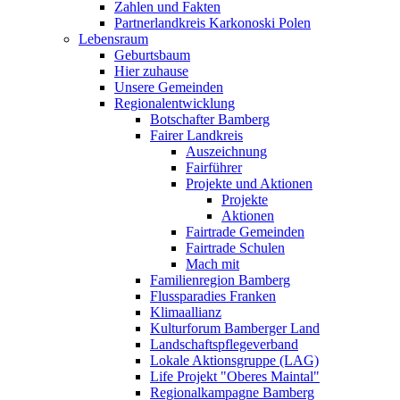
Zahlen und Fakten
Partnerlandkreis Karkonoski Polen
Lebensraum
Geburtsbaum
Hier zuhause
Unsere Gemeinden
Regionalentwicklung
Botschafter Bamberg
Fairer Landkreis
Auszeichnung
Fairführer
Projekte und Aktionen
Projekte
Aktionen
Fairtrade Gemeinden
Fairtrade Schulen
Mach mit
Familienregion Bamberg
Flussparadies Franken
Klimaallianz
Kulturforum Bamberger Land
Landschaftspflegeverband
Lokale Aktionsgruppe (LAG)
Life Projekt "Oberes Maintal"
Regionalkampagne Bamberg