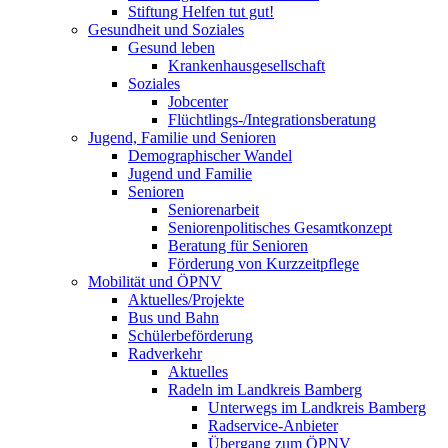
Stiftung Helfen tut gut!
Gesundheit und Soziales
Gesund leben
Krankenhausgesellschaft
Soziales
Jobcenter
Flüchtlings-/Integrationsberatung
Jugend, Familie und Senioren
Demographischer Wandel
Jugend und Familie
Senioren
Seniorenarbeit
Seniorenpolitisches Gesamtkonzept
Beratung für Senioren
Förderung von Kurzzeitpflege
Mobilität und ÖPNV
Aktuelles/Projekte
Bus und Bahn
Schülerbeförderung
Radverkehr
Aktuelles
Radeln im Landkreis Bamberg
Unterwegs im Landkreis Bamberg
Radservice-Anbieter
Übergang zum ÖPNV