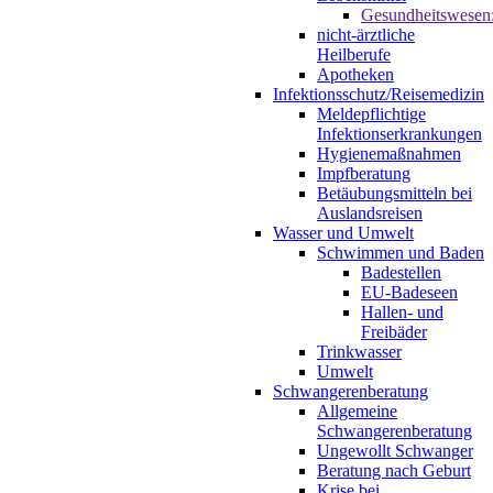
Gesundheitswesen
nicht-ärztliche
Heilberufe
Apotheken
Infektionsschutz/Reisemedizin
Meldepflichtige
Infektionserkrankungen
Hygienemaßnahmen
Impfberatung
Betäubungsmitteln bei
Auslandsreisen
Wasser und Umwelt
Schwimmen und Baden
Badestellen
EU-Badeseen
Hallen- und
Freibäder
Trinkwasser
Umwelt
Schwangerenberatung
Allgemeine
Schwangerenberatung
Ungewollt Schwanger
Beratung nach Geburt
Krise bei