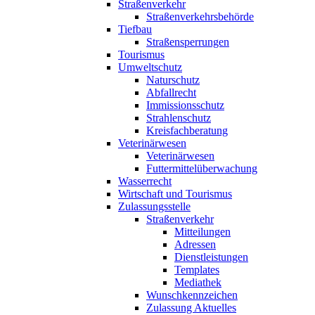
Straßenverkehr
Straßenverkehrsbehörde
Tiefbau
Straßensperrungen
Tourismus
Umweltschutz
Naturschutz
Abfallrecht
Immissionsschutz
Strahlenschutz
Kreisfachberatung
Veterinärwesen
Veterinärwesen
Futtermittelüberwachung
Wasserrecht
Wirtschaft und Tourismus
Zulassungsstelle
Straßenverkehr
Mitteilungen
Adressen
Dienstleistungen
Templates
Mediathek
Wunschkennzeichen
Zulassung Aktuelles