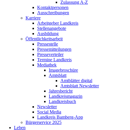
Zulassung A-Z
Kontaktpersonen
Ausschreibungen
Karriere
Arbeitgeber Landkreis
Stellenangebote
Ausbildung
Öffentlichkeitsarbeit
Pressestelle
Pressemitteilungen
Presseverteiler
Termine Landkreis
Mediathek
Imagebroschüre
Amtsblatt
Amtblätter digital
Amtsblatt Newsletter
Jahresbericht
Landkreismagazin
Landkreisbuch
Newsletter
Social Media
Landkreis Bamberg-App
Bürgerservice 2025
Leben