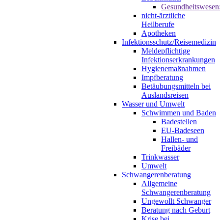
Gesundheitswesen
nicht-ärztliche
Heilberufe
Apotheken
Infektionsschutz/Reisemedizin
Meldepflichtige
Infektionserkrankungen
Hygienemaßnahmen
Impfberatung
Betäubungsmitteln bei
Auslandsreisen
Wasser und Umwelt
Schwimmen und Baden
Badestellen
EU-Badeseen
Hallen- und
Freibäder
Trinkwasser
Umwelt
Schwangerenberatung
Allgemeine
Schwangerenberatung
Ungewollt Schwanger
Beratung nach Geburt
Krise bei