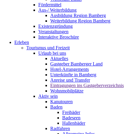
Fördermittel
Aus-/ Weiterbildung
Ausbildung Region Bamberg
Weiterbildung Region Bamberg
Existenzgründung
Veranstaltungen
Interaktive Broschüre
Erleben
Tourismus und Freizeit
Urlaub bei uns
Aktuelles
Gastgeber Bamberger Land
Hotel-Arrangements
Unterkünfte in Bamberg
Anreise und Transfer
Eintragungen ins Gastgeberverzeichnis
Wohnmobilplätze
Aktiv sein
Kanutouren
Baden
Freibäder
Badeseen
Hallenbäder
Radfahren
Allgemeine Infos