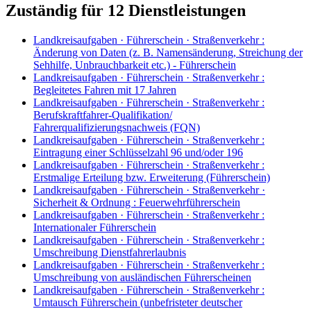
Zuständig für 12 Dienstleistungen
Landkreisaufgaben · Führerschein · Straßenverkehr
:
Änderung von Daten (z. B. Namensänderung, Streichung der
Sehhilfe, Unbrauchbarkeit etc.) - Führerschein
Landkreisaufgaben · Führerschein · Straßenverkehr
:
Begleitetes Fahren mit 17 Jahren
Landkreisaufgaben · Führerschein · Straßenverkehr
:
Berufskraftfahrer-Qualifikation/
Fahrerqualifizierungsnachweis (FQN)
Landkreisaufgaben · Führerschein · Straßenverkehr
:
Eintragung einer Schlüsselzahl 96 und/oder 196
Landkreisaufgaben · Führerschein · Straßenverkehr
:
Erstmalige Erteilung bzw. Erweiterung (Führerschein)
Landkreisaufgaben · Führerschein · Straßenverkehr ·
Sicherheit & Ordnung
:
Feuerwehrführerschein
Landkreisaufgaben · Führerschein · Straßenverkehr
:
Internationaler Führerschein
Landkreisaufgaben · Führerschein · Straßenverkehr
:
Umschreibung Dienstfahrerlaubnis
Landkreisaufgaben · Führerschein · Straßenverkehr
:
Umschreibung von ausländischen Führerscheinen
Landkreisaufgaben · Führerschein · Straßenverkehr
:
Umtausch Führerschein (unbefristeter deutscher