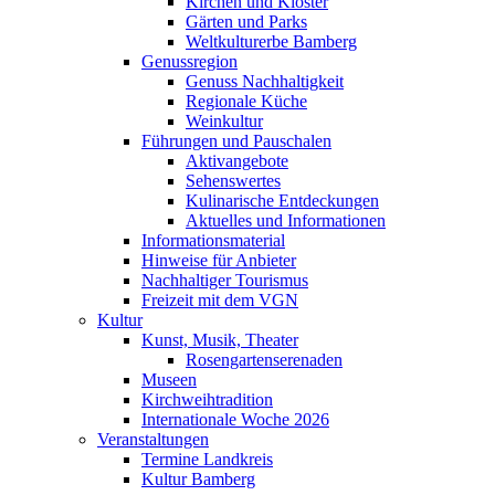
Kirchen und Klöster
Gärten und Parks
Weltkulturerbe Bamberg
Genussregion
Genuss Nachhaltigkeit
Regionale Küche
Weinkultur
Führungen und Pauschalen
Aktivangebote
Sehenswertes
Kulinarische Entdeckungen
Aktuelles und Informationen
Informationsmaterial
Hinweise für Anbieter
Nachhaltiger Tourismus
Freizeit mit dem VGN
Kultur
Kunst, Musik, Theater
Rosengartenserenaden
Museen
Kirchweihtradition
Internationale Woche 2026
Veranstaltungen
Termine Landkreis
Kultur Bamberg