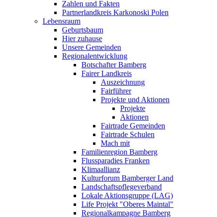
Zahlen und Fakten
Partnerlandkreis Karkonoski Polen
Lebensraum
Geburtsbaum
Hier zuhause
Unsere Gemeinden
Regionalentwicklung
Botschafter Bamberg
Fairer Landkreis
Auszeichnung
Fairführer
Projekte und Aktionen
Projekte
Aktionen
Fairtrade Gemeinden
Fairtrade Schulen
Mach mit
Familienregion Bamberg
Flussparadies Franken
Klimaallianz
Kulturforum Bamberger Land
Landschaftspflegeverband
Lokale Aktionsgruppe (LAG)
Life Projekt "Oberes Maintal"
Regionalkampagne Bamberg