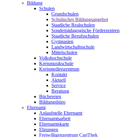
Bildung
Schulen
Grundschulen
Schulisches Bildungsangebot
Staatliche Realschulen
Sonderpädagogische Förderzentren
Staatliche Berufsschulen
Gymnasien
Landwirtschaftsschule
Mittelschulen
Volkshochschule
Kreismusikschule
Kreismedienzentrum
Kontakt
Aktuell
Service
Beratung
Büchereien
Bildungsbüro
Ehrenamt
Anlaufstelle Ehrenamt
Ehrenamtsarbeit
Ehrenamtskarte
Ehrungen
Freiwilligenzentrum CariThek