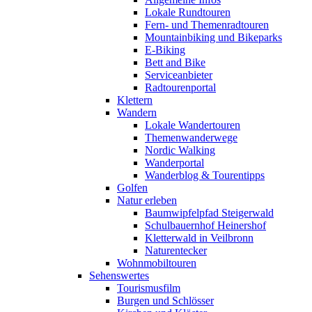
Lokale Rundtouren
Fern- und Themenradtouren
Mountainbiking und Bikeparks
E-Biking
Bett and Bike
Serviceanbieter
Radtourenportal
Klettern
Wandern
Lokale Wandertouren
Themenwanderwege
Nordic Walking
Wanderportal
Wanderblog & Tourentipps
Golfen
Natur erleben
Baumwipfelpfad Steigerwald
Schulbauernhof Heinershof
Kletterwald in Veilbronn
Naturentecker
Wohnmobiltouren
Sehenswertes
Tourismusfilm
Burgen und Schlösser