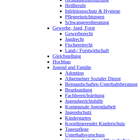
Heilberufe
Infektionsschutz & Hygiene
Pflegeeinrichtungen
Schwangerenberatung
Gewerbe, Jagd, Forst
Gewerberecht
Jagdrecht
Fischereirecht
Land-/ Forstwirtschaft
Gleichstellung
Hochbau
Jugend und Familie
Adoption
Allgemeiner Sozialer Dienst
Beistandschaften-Unterhaltsberatung
Beurkundung
Fachbereichsleitung
Jugendgerichtshilfe
Kommunale Jugendarbeit
Jugendschutz
Kindergarten
Koordinierender Kinderschutz
Tagespflege
Unterhaltsvorschuss