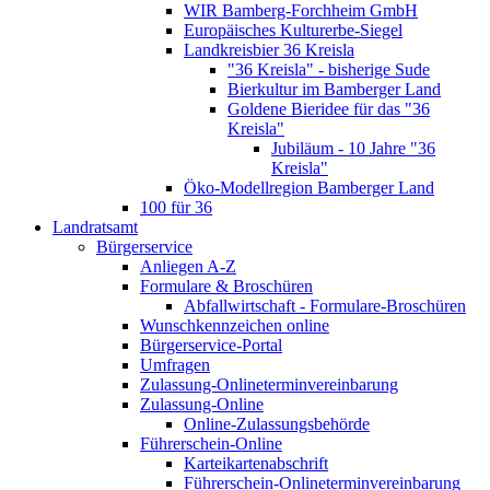
WIR Bamberg-Forchheim GmbH
Europäisches Kulturerbe-Siegel
Landkreisbier 36 Kreisla
"36 Kreisla" - bisherige Sude
Bierkultur im Bamberger Land
Goldene Bieridee für das "36
Kreisla"
Jubiläum - 10 Jahre "36
Kreisla"
Öko-Modellregion Bamberger Land
100 für 36
Landratsamt
Bürgerservice
Anliegen A-Z
Formulare & Broschüren
Abfallwirtschaft - Formulare-Broschüren
Wunschkennzeichen online
Bürgerservice-Portal
Umfragen
Zulassung-Onlineterminvereinbarung
Zulassung-Online
Online-Zulassungsbehörde
Führerschein-Online
Karteikartenabschrift
Führerschein-Onlineterminvereinbarung