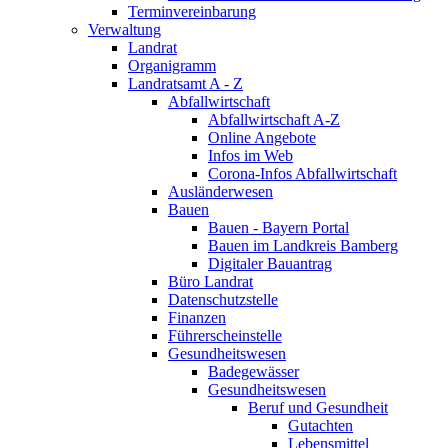
Terminvereinbarung
Verwaltung
Landrat
Organigramm
Landratsamt A - Z
Abfallwirtschaft
Abfallwirtschaft A-Z
Online Angebote
Infos im Web
Corona-Infos Abfallwirtschaft
Ausländerwesen
Bauen
Bauen - Bayern Portal
Bauen im Landkreis Bamberg
Digitaler Bauantrag
Büro Landrat
Datenschutzstelle
Finanzen
Führerscheinstelle
Gesundheitswesen
Badegewässer
Gesundheitswesen
Beruf und Gesundheit
Gutachten
Lebensmittel