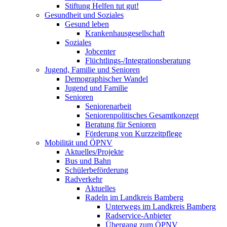
Stiftung Helfen tut gut!
Gesundheit und Soziales
Gesund leben
Krankenhausgesellschaft
Soziales
Jobcenter
Flüchtlings-/Integrationsberatung
Jugend, Familie und Senioren
Demographischer Wandel
Jugend und Familie
Senioren
Seniorenarbeit
Seniorenpolitisches Gesamtkonzept
Beratung für Senioren
Förderung von Kurzzeitpflege
Mobilität und ÖPNV
Aktuelles/Projekte
Bus und Bahn
Schülerbeförderung
Radverkehr
Aktuelles
Radeln im Landkreis Bamberg
Unterwegs im Landkreis Bamberg
Radservice-Anbieter
Übergang zum ÖPNV