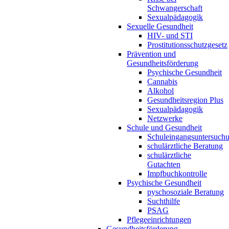
Schwangerschaft
Sexualpädagogik
Sexuelle Gesundheit
HIV- und STI
Prostitutionsschutzgesetz
Prävention und
Gesundheitsförderung
Psychische Gesundheit
Cannabis
Alkohol
Gesundheitsregion Plus
Sexualpädagogik
Netzwerke
Schule und Gesundheit
Schuleingangsuntersuch
schulärztliche Beratung
schulärztliche
Gutachten
Impfbuchkontrolle
Psychische Gesundheit
pyschosoziale Beratung
Suchthilfe
PSAG
Pflegeeinrichtungen
Gesundheitsförderung