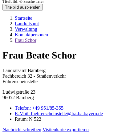
Titelbild:
© Sasche Trier
Titelbild ausblenden
Startseite
Landratsamt
Verwaltung
Kontaktpersonen
Frau Schor
Frau Beate Schor
Landratsamt Bamberg
Fachbereich 32 - Straßenverkehr
Führerscheinstelle
Ludwigstraße 23
96052 Bamberg
Telefon:
+49 951/85-355
E-Mail:
fuehrerscheinstelle@lra-ba.bayern.de
Raum: N 522
Nachricht schreiben
Visitenkarte exportieren