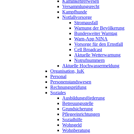
Kaminkehrerwesen
Versammlungsrecht
Kampfhunde
Notfallvorsorge
Stromausfall
Warnung der Bevölkerung
Bundesweiter Warntag
Warn-App NINA
Vorsorge für den Ernstfall
Cell Broadcast
Aktuelle Wetterwarnung
Notrufnummern
Aktuelle Hochwassermeldung
Organisation, IuK
Personal
Personenstandswesen
Rechnungsprüfung
Soziales
Ausbildungsförderung
Betreuungsstelle
Grundsicherung
Pflegeeinrichtungen
Sozialhilfe
Wohngeld
Wohnberatung