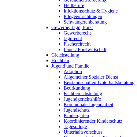
Heilberufe
Infektionsschutz & Hygiene
Pflegeeinrichtungen
Schwangerenberatung
Gewerbe, Jagd, Forst
Gewerberecht
Jagdrecht
Fischereirecht
Land-/ Forstwirtschaft
Gleichstellung
Hochbau
Jugend und Familie
Adoption
Allgemeiner Sozialer Dienst
Beistandschaften-Unterhaltsberatung
Beurkundung
Fachbereichsleitung
Jugendgerichtshilfe
Kommunale Jugendarbeit
Jugendschutz
Kindergarten
Koordinierender Kinderschutz
Tagespflege
Unterhaltsvorschuss