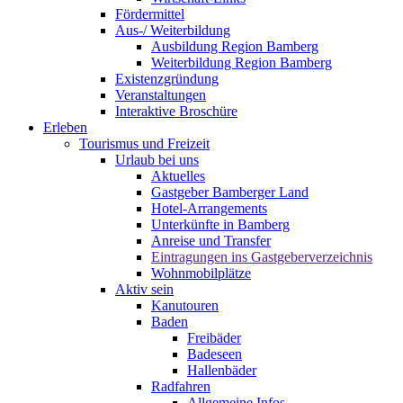
Fördermittel
Aus-/ Weiterbildung
Ausbildung Region Bamberg
Weiterbildung Region Bamberg
Existenzgründung
Veranstaltungen
Interaktive Broschüre
Erleben
Tourismus und Freizeit
Urlaub bei uns
Aktuelles
Gastgeber Bamberger Land
Hotel-Arrangements
Unterkünfte in Bamberg
Anreise und Transfer
Eintragungen ins Gastgeberverzeichnis
Wohnmobilplätze
Aktiv sein
Kanutouren
Baden
Freibäder
Badeseen
Hallenbäder
Radfahren
Allgemeine Infos