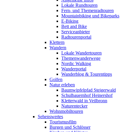
Lokale Rundtouren
Fern- und Themenradtouren
Mountainbiking und Bikeparks
E-Biking
Bett and Bike
Serviceanbieter
Radtourenportal
Klettern
Wandern
Lokale Wandertouren
Themenwanderwege
Nordic Walking
Wanderportal
Wanderblog & Tourentipps
Golfen
Natur erleben
Baumwipfelpfad Steigerwald
Schulbauernhof Heinershof
Kletterwald in Veilbronn
Naturentecker
Wohnmobiltouren
Sehenswertes
Tourismusfilm
Burgen und Schlösser