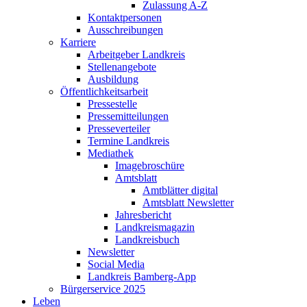
Zulassung A-Z
Kontaktpersonen
Ausschreibungen
Karriere
Arbeitgeber Landkreis
Stellenangebote
Ausbildung
Öffentlichkeitsarbeit
Pressestelle
Pressemitteilungen
Presseverteiler
Termine Landkreis
Mediathek
Imagebroschüre
Amtsblatt
Amtblätter digital
Amtsblatt Newsletter
Jahresbericht
Landkreismagazin
Landkreisbuch
Newsletter
Social Media
Landkreis Bamberg-App
Bürgerservice 2025
Leben