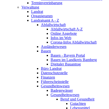
Terminvereinbarung
Verwaltung
Landrat
Organigramm
Landratsamt A - Z
Abfallwirtschaft
Abfallwirtschaft A-Z
Online Angebote
Infos im Web
Corona-Infos Abfallwirtschaft
Ausländerwesen
Bauen
Bauen - Bayern Portal
Bauen im Landkreis Bamberg
Digitaler Bauantrag
Büro Landrat
Datenschutzstelle
Finanzen
Führerscheinstelle
Gesundheitswesen
Badegewässer
Gesundheitswesen
Beruf und Gesundheit
Gutachten
Lebensmittel