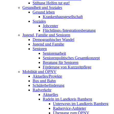
Stiftung Helfen tut gut!
Gesundheit und Soziales
Gesund leben
Krankenhausgesellschaft
Soziales
Jobcenter
Flüchtlings-/Integrationsberatung
Jugend, Familie und Senioren
Demographischer Wandel
Jugend und Familie
Senioren
Seniorenarbeit
Seniorenpolitisches Gesamtkonzept
Beratung für Senioren
Förderung von Kurzzeitpflege
Mobilität und ÖPNV
Aktuelles/Projekte
Bus und Bahn
Schülerbeförderung
Radverkehr
Aktuelles
Radeln im Landkreis Bamberg
Unterwegs im Landkreis Bamberg
Radservice-Anbieter
Übergang zum ÖPNV