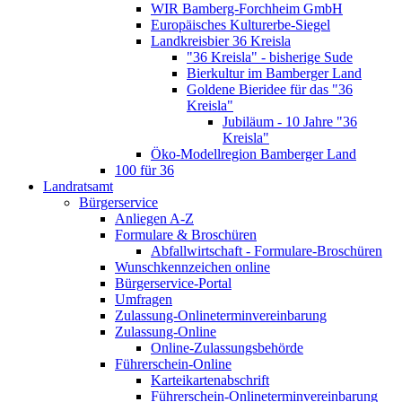
WIR Bamberg-Forchheim GmbH
Europäisches Kulturerbe-Siegel
Landkreisbier 36 Kreisla
"36 Kreisla" - bisherige Sude
Bierkultur im Bamberger Land
Goldene Bieridee für das "36
Kreisla"
Jubiläum - 10 Jahre "36
Kreisla"
Öko-Modellregion Bamberger Land
100 für 36
Landratsamt
Bürgerservice
Anliegen A-Z
Formulare & Broschüren
Abfallwirtschaft - Formulare-Broschüren
Wunschkennzeichen online
Bürgerservice-Portal
Umfragen
Zulassung-Onlineterminvereinbarung
Zulassung-Online
Online-Zulassungsbehörde
Führerschein-Online
Karteikartenabschrift
Führerschein-Onlineterminvereinbarung