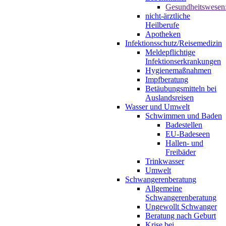
Gesundheitswesen
nicht-ärztliche
Heilberufe
Apotheken
Infektionsschutz/Reisemedizin
Meldepflichtige
Infektionserkrankungen
Hygienemaßnahmen
Impfberatung
Betäubungsmitteln bei
Auslandsreisen
Wasser und Umwelt
Schwimmen und Baden
Badestellen
EU-Badeseen
Hallen- und
Freibäder
Trinkwasser
Umwelt
Schwangerenberatung
Allgemeine
Schwangerenberatung
Ungewollt Schwanger
Beratung nach Geburt
Krise bei