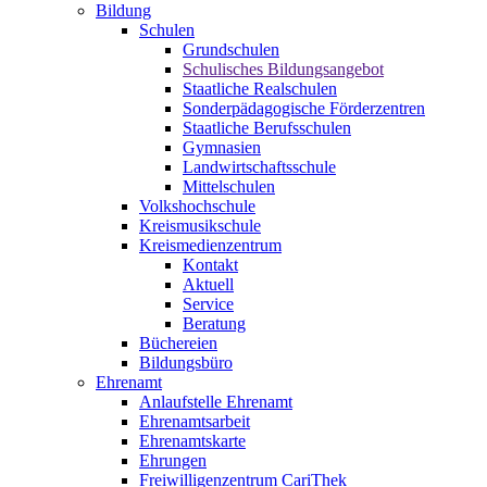
Bildung
Schulen
Grundschulen
Schulisches Bildungsangebot
Staatliche Realschulen
Sonderpädagogische Förderzentren
Staatliche Berufsschulen
Gymnasien
Landwirtschaftsschule
Mittelschulen
Volkshochschule
Kreismusikschule
Kreismedienzentrum
Kontakt
Aktuell
Service
Beratung
Büchereien
Bildungsbüro
Ehrenamt
Anlaufstelle Ehrenamt
Ehrenamtsarbeit
Ehrenamtskarte
Ehrungen
Freiwilligenzentrum CariThek