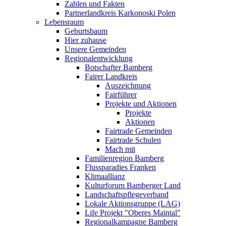
Zahlen und Fakten
Partnerlandkreis Karkonoski Polen
Lebensraum
Geburtsbaum
Hier zuhause
Unsere Gemeinden
Regionalentwicklung
Botschafter Bamberg
Fairer Landkreis
Auszeichnung
Fairführer
Projekte und Aktionen
Projekte
Aktionen
Fairtrade Gemeinden
Fairtrade Schulen
Mach mit
Familienregion Bamberg
Flussparadies Franken
Klimaallianz
Kulturforum Bamberger Land
Landschaftspflegeverband
Lokale Aktionsgruppe (LAG)
Life Projekt "Oberes Maintal"
Regionalkampagne Bamberg