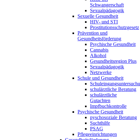
Schwangerschaft
Sexualpädagogik
Sexuelle Gesundheit
HIV- und STI
Prostitutionsschutzgesetz
Prävention und
Gesundheitsförderung
Psychische Gesundheit
Cannabis
Alkohol
Gesundheitsregion Plus
Sexualpädagogik
Netzwerke
Schule und Gesundheit
Schuleingangsuntersuch
schulärztliche Beratung
schulärztliche
Gutachten
Impfbuchkontrolle
Psychische Gesundheit
pyschosoziale Beratung
Suchthilfe
PSAG
Pflegeeinrichtungen
Gesundheitsförderung