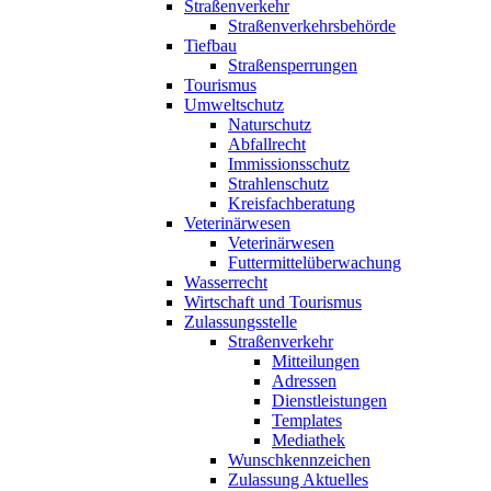
Straßenverkehr
Straßenverkehrsbehörde
Tiefbau
Straßensperrungen
Tourismus
Umweltschutz
Naturschutz
Abfallrecht
Immissionsschutz
Strahlenschutz
Kreisfachberatung
Veterinärwesen
Veterinärwesen
Futtermittelüberwachung
Wasserrecht
Wirtschaft und Tourismus
Zulassungsstelle
Straßenverkehr
Mitteilungen
Adressen
Dienstleistungen
Templates
Mediathek
Wunschkennzeichen
Zulassung Aktuelles