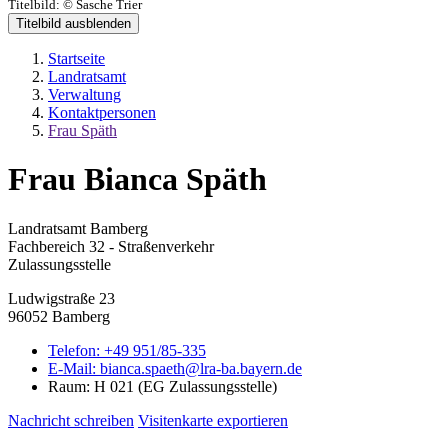
Titelbild:
© Sasche Trier
Titelbild ausblenden
Startseite
Landratsamt
Verwaltung
Kontaktpersonen
Frau Späth
Frau Bianca Späth
Landratsamt Bamberg
Fachbereich 32 - Straßenverkehr
Zulassungsstelle
Ludwigstraße 23
96052 Bamberg
Telefon:
+49 951/85-335
E-Mail:
bianca.spaeth@lra-ba.bayern.de
Raum: H 021
(EG Zulassungsstelle)
Nachricht schreiben
Visitenkarte exportieren