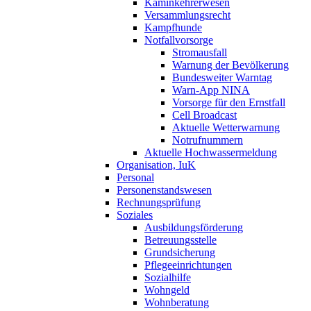
Kaminkehrerwesen
Versammlungsrecht
Kampfhunde
Notfallvorsorge
Stromausfall
Warnung der Bevölkerung
Bundesweiter Warntag
Warn-App NINA
Vorsorge für den Ernstfall
Cell Broadcast
Aktuelle Wetterwarnung
Notrufnummern
Aktuelle Hochwassermeldung
Organisation, IuK
Personal
Personenstandswesen
Rechnungsprüfung
Soziales
Ausbildungsförderung
Betreuungsstelle
Grundsicherung
Pflegeeinrichtungen
Sozialhilfe
Wohngeld
Wohnberatung