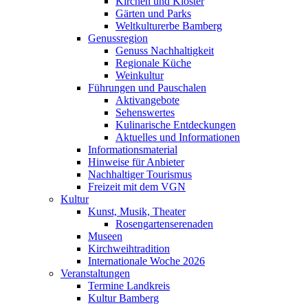
Kirchen und Klöster
Gärten und Parks
Weltkulturerbe Bamberg
Genussregion
Genuss Nachhaltigkeit
Regionale Küche
Weinkultur
Führungen und Pauschalen
Aktivangebote
Sehenswertes
Kulinarische Entdeckungen
Aktuelles und Informationen
Informationsmaterial
Hinweise für Anbieter
Nachhaltiger Tourismus
Freizeit mit dem VGN
Kultur
Kunst, Musik, Theater
Rosengartenserenaden
Museen
Kirchweihtradition
Internationale Woche 2026
Veranstaltungen
Termine Landkreis
Kultur Bamberg