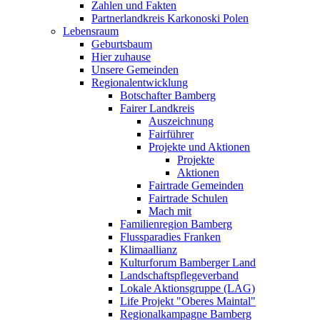
Zahlen und Fakten
Partnerlandkreis Karkonoski Polen
Lebensraum
Geburtsbaum
Hier zuhause
Unsere Gemeinden
Regionalentwicklung
Botschafter Bamberg
Fairer Landkreis
Auszeichnung
Fairführer
Projekte und Aktionen
Projekte
Aktionen
Fairtrade Gemeinden
Fairtrade Schulen
Mach mit
Familienregion Bamberg
Flussparadies Franken
Klimaallianz
Kulturforum Bamberger Land
Landschaftspflegeverband
Lokale Aktionsgruppe (LAG)
Life Projekt "Oberes Maintal"
Regionalkampagne Bamberg