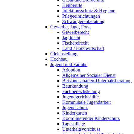
Heilberufe
Infektionsschutz & Hygiene
Pflegeeinrichtungen
Schwangerenberatung
Gewerbe, Jagd, Forst
Gewerberecht
Jagdrecht
Fischereirecht
Land-/ Forstwirtschaft
Gleichstellung
Hochbau
Jugend und Familie
Adoption
Allgemeiner Sozialer Dienst
Beistandschaften-Unterhaltsberatung
Beurkundung
Fachbereichsleitung
Jugendgerichtshilfe
Kommunale Jugendarbeit
Jugendschutz
Kindergarten
Koordinierender Kinderschutz
Tagespflege
Unterhaltsvorschuss