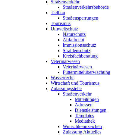
Straßenverkehr
Straßenverkehrsbehörde
Tiefbau
Straßensperrungen
Tourismus
Umweltschutz
Naturschutz
Abfallrecht
Immissionsschutz
Strahlenschutz
Kreisfachberatung
Veterinärwesen
Veterinärwesen
Futtermittelüberwachung
Wasserrecht
Wirtschaft und Tourismus
Zulassungsstelle
Straßenverkehr
Mitteilungen
Adressen
Dienstleistungen
Templates
Mediathek
Wunschkennzeichen
Zulassung Aktuelles