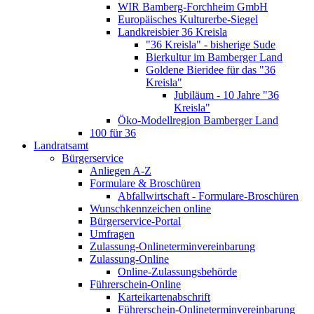
WIR Bamberg-Forchheim GmbH
Europäisches Kulturerbe-Siegel
Landkreisbier 36 Kreisla
"36 Kreisla" - bisherige Sude
Bierkultur im Bamberger Land
Goldene Bieridee für das "36
Kreisla"
Jubiläum - 10 Jahre "36
Kreisla"
Öko-Modellregion Bamberger Land
100 für 36
Landratsamt
Bürgerservice
Anliegen A-Z
Formulare & Broschüren
Abfallwirtschaft - Formulare-Broschüren
Wunschkennzeichen online
Bürgerservice-Portal
Umfragen
Zulassung-Onlineterminvereinbarung
Zulassung-Online
Online-Zulassungsbehörde
Führerschein-Online
Karteikartenabschrift
Führerschein-Onlineterminvereinbarung