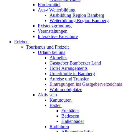
Fördermittel
Aus-/ Weiterbildung
Ausbildung Region Bamberg
Weiterbildung Region Bamberg
Existenzgründung
Veranstaltungen
Interaktive Broschüre
Erleben
Tourismus und Freizeit
Urlaub bei uns
Aktuelles
Gastgeber Bamberger Land
Hotel-Arrangements
Unterkünfte in Bamberg
Anreise und Transfer
Eintragungen ins Gastgeberverzeichnis
Wohnmobilplätze
Aktiv sein
Kanutouren
Baden
Freibäder
Badeseen
Hallenbäder
Radfahren
Allgemeine Infos