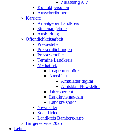
Zulassung A-Z
Kontaktpersonen
Ausschreibungen
Karriere
Arbeitgeber Landkreis
Stellenangebote
Ausbildung
Öffentlichkeitsarbeit
Pressestelle
Pressemitteilungen
Presseverteiler
Termine Landkreis
Mediathek
Imagebroschüre
Amtsblatt
Amtblätter digital
Amtsblatt Newsletter
Jahresbericht
Landkreismagazin
Landkreisbuch
Newsletter
Social Media
Landkreis Bamberg-App
Bürgerservice 2025
Leben