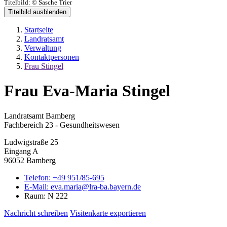
Titelbild:
© Sasche Trier
Titelbild ausblenden
Startseite
Landratsamt
Verwaltung
Kontaktpersonen
Frau Stingel
Frau Eva-Maria Stingel
Landratsamt Bamberg
Fachbereich 23 - Gesundheitswesen
Ludwigstraße 25
Eingang A
96052 Bamberg
Telefon:
+49 951/85-695
E-Mail:
eva.maria@lra-ba.bayern.de
Raum: N 222
Nachricht schreiben
Visitenkarte exportieren