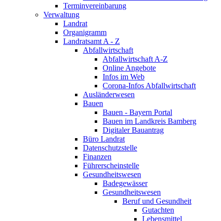
Terminvereinbarung
Verwaltung
Landrat
Organigramm
Landratsamt A - Z
Abfallwirtschaft
Abfallwirtschaft A-Z
Online Angebote
Infos im Web
Corona-Infos Abfallwirtschaft
Ausländerwesen
Bauen
Bauen - Bayern Portal
Bauen im Landkreis Bamberg
Digitaler Bauantrag
Büro Landrat
Datenschutzstelle
Finanzen
Führerscheinstelle
Gesundheitswesen
Badegewässer
Gesundheitswesen
Beruf und Gesundheit
Gutachten
Lebensmittel