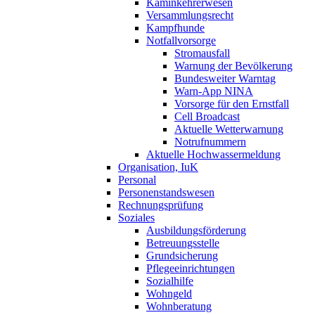
Kaminkehrerwesen
Versammlungsrecht
Kampfhunde
Notfallvorsorge
Stromausfall
Warnung der Bevölkerung
Bundesweiter Warntag
Warn-App NINA
Vorsorge für den Ernstfall
Cell Broadcast
Aktuelle Wetterwarnung
Notrufnummern
Aktuelle Hochwassermeldung
Organisation, IuK
Personal
Personenstandswesen
Rechnungsprüfung
Soziales
Ausbildungsförderung
Betreuungsstelle
Grundsicherung
Pflegeeinrichtungen
Sozialhilfe
Wohngeld
Wohnberatung