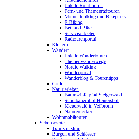
Lokale Rundtouren
Fern- und Themenradtouren
Mountainbiking und Bikeparks
E-Biking
Bett and Bike
Serviceanbieter
Radtourenportal
Klettern
Wandern
Lokale Wandertouren
Themenwanderwege
Nordic Walking
Wanderportal
Wanderblog & Tourentipps
Golfen
Natur erleben
Baumwipfelpfad Steigerwald
Schulbauernhof Heinershof
Kletterwald in Veilbronn
Naturentecker
Wohnmobiltouren
Sehenswertes
Tourismusfilm
Burgen und Schlösser