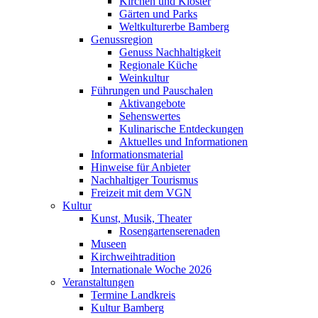
Kirchen und Klöster
Gärten und Parks
Weltkulturerbe Bamberg
Genussregion
Genuss Nachhaltigkeit
Regionale Küche
Weinkultur
Führungen und Pauschalen
Aktivangebote
Sehenswertes
Kulinarische Entdeckungen
Aktuelles und Informationen
Informationsmaterial
Hinweise für Anbieter
Nachhaltiger Tourismus
Freizeit mit dem VGN
Kultur
Kunst, Musik, Theater
Rosengartenserenaden
Museen
Kirchweihtradition
Internationale Woche 2026
Veranstaltungen
Termine Landkreis
Kultur Bamberg