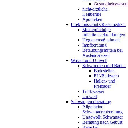
Gesundheitswesen
nicht-ärztliche
Heilberufe
Apotheken
Infektionsschutz/Reisemedizin
Meldepflichtige
Infektionserkrankungen
Hygienemaßnahmen
Impfberatung
Betäubungsmitteln bei
Auslandsreisen
Wasser und Umwelt
Schwimmen und Baden
Badestellen
EU-Badeseen
Hallen- und
Freibäder
Trinkwasser
Umwelt
Schwangerenberatung
Allgemeine
Schwangerenberatung
Ungewollt Schwanger
Beratung nach Geburt
Krise bei