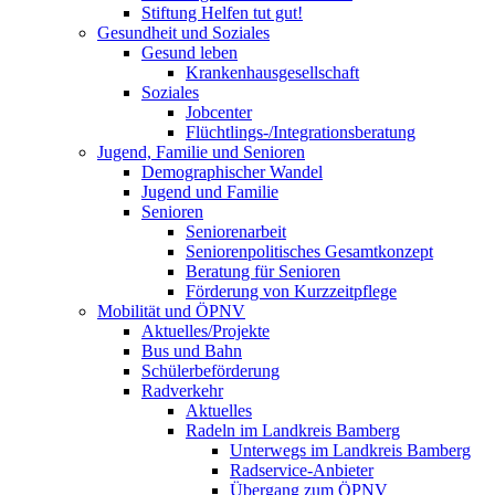
Stiftung Helfen tut gut!
Gesundheit und Soziales
Gesund leben
Krankenhausgesellschaft
Soziales
Jobcenter
Flüchtlings-/Integrationsberatung
Jugend, Familie und Senioren
Demographischer Wandel
Jugend und Familie
Senioren
Seniorenarbeit
Seniorenpolitisches Gesamtkonzept
Beratung für Senioren
Förderung von Kurzzeitpflege
Mobilität und ÖPNV
Aktuelles/Projekte
Bus und Bahn
Schülerbeförderung
Radverkehr
Aktuelles
Radeln im Landkreis Bamberg
Unterwegs im Landkreis Bamberg
Radservice-Anbieter
Übergang zum ÖPNV