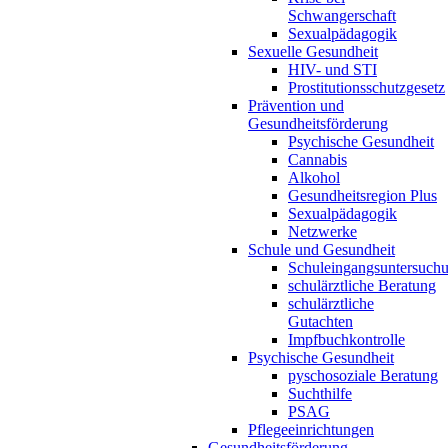
Schwangerschaft
Sexualpädagogik
Sexuelle Gesundheit
HIV- und STI
Prostitutionsschutzgesetz
Prävention und
Gesundheitsförderung
Psychische Gesundheit
Cannabis
Alkohol
Gesundheitsregion Plus
Sexualpädagogik
Netzwerke
Schule und Gesundheit
Schuleingangsuntersuch
schulärztliche Beratung
schulärztliche
Gutachten
Impfbuchkontrolle
Psychische Gesundheit
pyschosoziale Beratung
Suchthilfe
PSAG
Pflegeeinrichtungen
Gesundheitsförderung