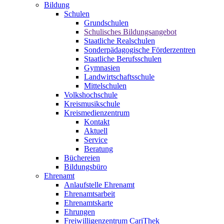
Bildung
Schulen
Grundschulen
Schulisches Bildungsangebot
Staatliche Realschulen
Sonderpädagogische Förderzentren
Staatliche Berufsschulen
Gymnasien
Landwirtschaftsschule
Mittelschulen
Volkshochschule
Kreismusikschule
Kreismedienzentrum
Kontakt
Aktuell
Service
Beratung
Büchereien
Bildungsbüro
Ehrenamt
Anlaufstelle Ehrenamt
Ehrenamtsarbeit
Ehrenamtskarte
Ehrungen
Freiwilligenzentrum CariThek