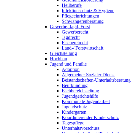
Heilberufe
Infektionsschutz & Hygiene
Pflegeeinrichtungen
Schwangerenberatung
Gewerbe, Jagd, Forst
Gewerberecht
Jagdrecht
Fischereirecht
Land-/ Forstwirtschaft
Gleichstellung
Hochbau
Jugend und Familie
Adoption
Allgemeiner Sozialer Dienst
Beistandschaften-Unterhaltsberatung
Beurkundung
Fachbereichsleitung
Jugendgerichtshilfe
Kommunale Jugendarbeit
Jugendschutz
Kindergarten
Koordinierender Kinderschutz
Tagespflege
Unterhaltsvorschuss