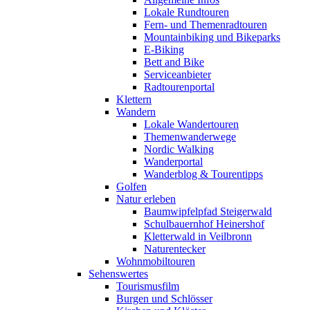
Lokale Rundtouren
Fern- und Themenradtouren
Mountainbiking und Bikeparks
E-Biking
Bett and Bike
Serviceanbieter
Radtourenportal
Klettern
Wandern
Lokale Wandertouren
Themenwanderwege
Nordic Walking
Wanderportal
Wanderblog & Tourentipps
Golfen
Natur erleben
Baumwipfelpfad Steigerwald
Schulbauernhof Heinershof
Kletterwald in Veilbronn
Naturentecker
Wohnmobiltouren
Sehenswertes
Tourismusfilm
Burgen und Schlösser