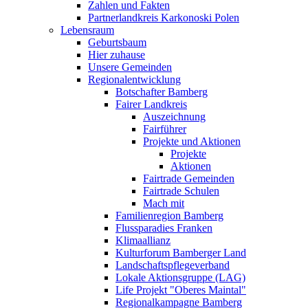
Zahlen und Fakten
Partnerlandkreis Karkonoski Polen
Lebensraum
Geburtsbaum
Hier zuhause
Unsere Gemeinden
Regionalentwicklung
Botschafter Bamberg
Fairer Landkreis
Auszeichnung
Fairführer
Projekte und Aktionen
Projekte
Aktionen
Fairtrade Gemeinden
Fairtrade Schulen
Mach mit
Familienregion Bamberg
Flussparadies Franken
Klimaallianz
Kulturforum Bamberger Land
Landschaftspflegeverband
Lokale Aktionsgruppe (LAG)
Life Projekt "Oberes Maintal"
Regionalkampagne Bamberg