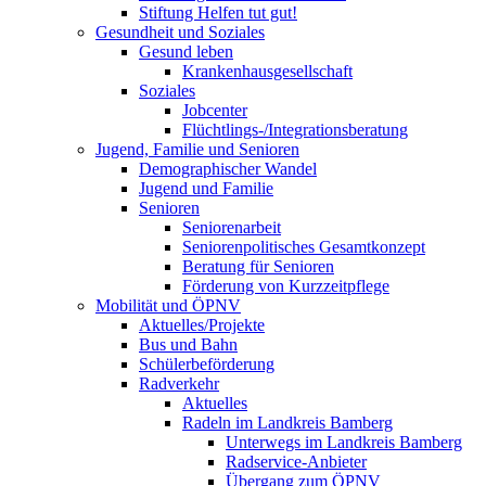
Stiftung Helfen tut gut!
Gesundheit und Soziales
Gesund leben
Krankenhausgesellschaft
Soziales
Jobcenter
Flüchtlings-/Integrationsberatung
Jugend, Familie und Senioren
Demographischer Wandel
Jugend und Familie
Senioren
Seniorenarbeit
Seniorenpolitisches Gesamtkonzept
Beratung für Senioren
Förderung von Kurzzeitpflege
Mobilität und ÖPNV
Aktuelles/Projekte
Bus und Bahn
Schülerbeförderung
Radverkehr
Aktuelles
Radeln im Landkreis Bamberg
Unterwegs im Landkreis Bamberg
Radservice-Anbieter
Übergang zum ÖPNV