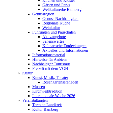
Kirchen und Klöster
Gärten und Parks
Weltkulturerbe Bamberg
Genussregion
Genuss Nachhaltigkeit
Regionale Küche
Weinkultur
Führungen und Pauschalen
Aktivangebote
Sehenswertes
Kulinarische Entdeckungen
Aktuelles und Informationen
Informationsmaterial
Hinweise für Anbieter
Nachhaltiger Tourismus
Freizeit mit dem VGN
Kultur
Kunst, Musik, Theater
Rosengartenserenaden
Museen
Kirchweihtradition
Internationale Woche 2026
Veranstaltungen
Termine Landkreis
Kultur Bamberg