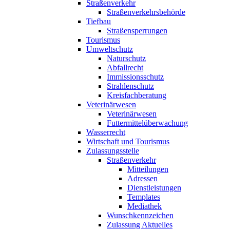
Straßenverkehr
Straßenverkehrsbehörde
Tiefbau
Straßensperrungen
Tourismus
Umweltschutz
Naturschutz
Abfallrecht
Immissionsschutz
Strahlenschutz
Kreisfachberatung
Veterinärwesen
Veterinärwesen
Futtermittelüberwachung
Wasserrecht
Wirtschaft und Tourismus
Zulassungsstelle
Straßenverkehr
Mitteilungen
Adressen
Dienstleistungen
Templates
Mediathek
Wunschkennzeichen
Zulassung Aktuelles