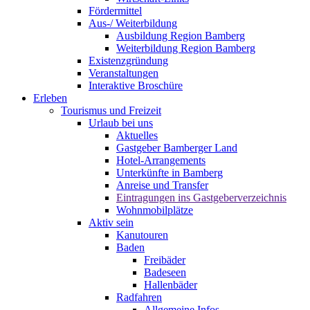
Fördermittel
Aus-/ Weiterbildung
Ausbildung Region Bamberg
Weiterbildung Region Bamberg
Existenzgründung
Veranstaltungen
Interaktive Broschüre
Erleben
Tourismus und Freizeit
Urlaub bei uns
Aktuelles
Gastgeber Bamberger Land
Hotel-Arrangements
Unterkünfte in Bamberg
Anreise und Transfer
Eintragungen ins Gastgeberverzeichnis
Wohnmobilplätze
Aktiv sein
Kanutouren
Baden
Freibäder
Badeseen
Hallenbäder
Radfahren
Allgemeine Infos