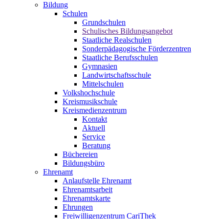
Bildung
Schulen
Grundschulen
Schulisches Bildungsangebot
Staatliche Realschulen
Sonderpädagogische Förderzentren
Staatliche Berufsschulen
Gymnasien
Landwirtschaftsschule
Mittelschulen
Volkshochschule
Kreismusikschule
Kreismedienzentrum
Kontakt
Aktuell
Service
Beratung
Büchereien
Bildungsbüro
Ehrenamt
Anlaufstelle Ehrenamt
Ehrenamtsarbeit
Ehrenamtskarte
Ehrungen
Freiwilligenzentrum CariThek