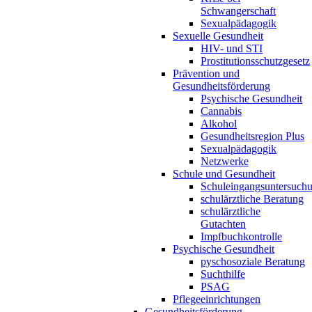
Schwangerschaft
Sexualpädagogik
Sexuelle Gesundheit
HIV- und STI
Prostitutionsschutzgesetz
Prävention und
Gesundheitsförderung
Psychische Gesundheit
Cannabis
Alkohol
Gesundheitsregion Plus
Sexualpädagogik
Netzwerke
Schule und Gesundheit
Schuleingangsuntersuch
schulärztliche Beratung
schulärztliche
Gutachten
Impfbuchkontrolle
Psychische Gesundheit
pyschosoziale Beratung
Suchthilfe
PSAG
Pflegeeinrichtungen
Gesundheitsförderung