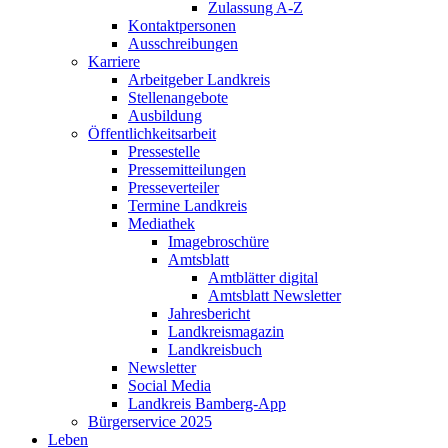
Zulassung A-Z
Kontaktpersonen
Ausschreibungen
Karriere
Arbeitgeber Landkreis
Stellenangebote
Ausbildung
Öffentlichkeitsarbeit
Pressestelle
Pressemitteilungen
Presseverteiler
Termine Landkreis
Mediathek
Imagebroschüre
Amtsblatt
Amtblätter digital
Amtsblatt Newsletter
Jahresbericht
Landkreismagazin
Landkreisbuch
Newsletter
Social Media
Landkreis Bamberg-App
Bürgerservice 2025
Leben