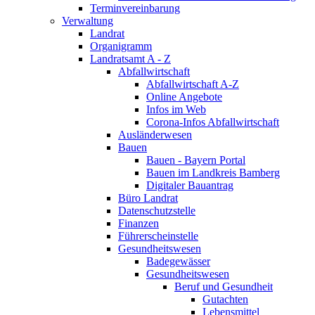
Terminvereinbarung
Verwaltung
Landrat
Organigramm
Landratsamt A - Z
Abfallwirtschaft
Abfallwirtschaft A-Z
Online Angebote
Infos im Web
Corona-Infos Abfallwirtschaft
Ausländerwesen
Bauen
Bauen - Bayern Portal
Bauen im Landkreis Bamberg
Digitaler Bauantrag
Büro Landrat
Datenschutzstelle
Finanzen
Führerscheinstelle
Gesundheitswesen
Badegewässer
Gesundheitswesen
Beruf und Gesundheit
Gutachten
Lebensmittel