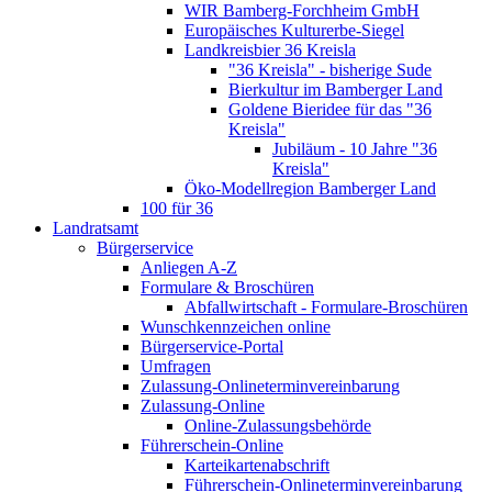
WIR Bamberg-Forchheim GmbH
Europäisches Kulturerbe-Siegel
Landkreisbier 36 Kreisla
"36 Kreisla" - bisherige Sude
Bierkultur im Bamberger Land
Goldene Bieridee für das "36
Kreisla"
Jubiläum - 10 Jahre "36
Kreisla"
Öko-Modellregion Bamberger Land
100 für 36
Landratsamt
Bürgerservice
Anliegen A-Z
Formulare & Broschüren
Abfallwirtschaft - Formulare-Broschüren
Wunschkennzeichen online
Bürgerservice-Portal
Umfragen
Zulassung-Onlineterminvereinbarung
Zulassung-Online
Online-Zulassungsbehörde
Führerschein-Online
Karteikartenabschrift
Führerschein-Onlineterminvereinbarung