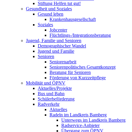
Stiftung Helfen tut gut!
Gesundheit und Soziales
Gesund leben
Krankenhausgesellschaft
Soziales
Jobcenter
Flüchtlings-/Integrationsberatung
Jugend, Familie und Senioren
Demographischer Wandel
Jugend und Familie
Senioren
Seniorenarbeit
Seniorenpolitisches Gesamtkonzept
Beratung für Senioren
Förderung von Kurzzeitpflege
Mobilität und ÖPNV
Aktuelles/Projekte
Bus und Bahn
Schülerbeförderung
Radverkehr
Aktuelles
Radeln im Landkreis Bamberg
Unterwegs im Landkreis Bamberg
Radservice-Anbieter
Übergang zum ÖPNV