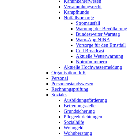
Kaminkehrerwesen
Versammlungsrecht
Kampfhunde
Notfallvorsorge
Stromausfall
Warnung der Bevölkerung
Bundesweiter Warntag
Warn-App NINA
Vorsorge für den Ernstfall
Cell Broadcast
Aktuelle Wetterwarnung
Notrufnummern
Aktuelle Hochwassermeldung
Organisation, IuK
Personal
Personenstandswesen
Rechnungsprüfung
Soziales
Ausbildungsförderung
Betreuungsstelle
Grundsicherung
Pflegeeinrichtungen
Sozialhilfe
Wohngeld
Wohnberatung