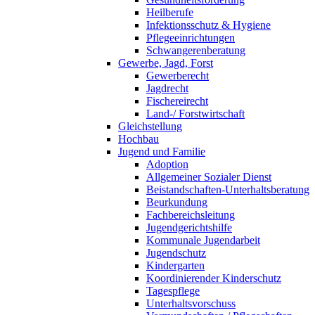
Heilberufe
Infektionsschutz & Hygiene
Pflegeeinrichtungen
Schwangerenberatung
Gewerbe, Jagd, Forst
Gewerberecht
Jagdrecht
Fischereirecht
Land-/ Forstwirtschaft
Gleichstellung
Hochbau
Jugend und Familie
Adoption
Allgemeiner Sozialer Dienst
Beistandschaften-Unterhaltsberatung
Beurkundung
Fachbereichsleitung
Jugendgerichtshilfe
Kommunale Jugendarbeit
Jugendschutz
Kindergarten
Koordinierender Kinderschutz
Tagespflege
Unterhaltsvorschuss