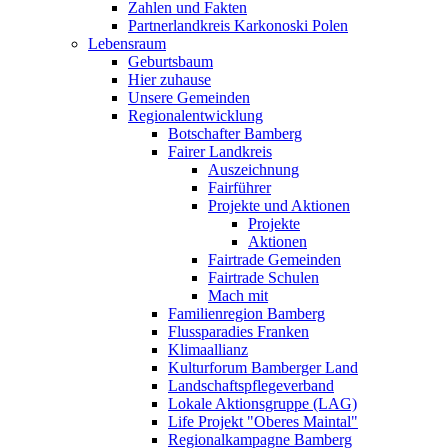
Zahlen und Fakten
Partnerlandkreis Karkonoski Polen
Lebensraum
Geburtsbaum
Hier zuhause
Unsere Gemeinden
Regionalentwicklung
Botschafter Bamberg
Fairer Landkreis
Auszeichnung
Fairführer
Projekte und Aktionen
Projekte
Aktionen
Fairtrade Gemeinden
Fairtrade Schulen
Mach mit
Familienregion Bamberg
Flussparadies Franken
Klimaallianz
Kulturforum Bamberger Land
Landschaftspflegeverband
Lokale Aktionsgruppe (LAG)
Life Projekt "Oberes Maintal"
Regionalkampagne Bamberg