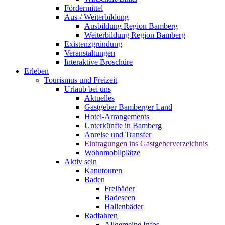
Fördermittel
Aus-/ Weiterbildung
Ausbildung Region Bamberg
Weiterbildung Region Bamberg
Existenzgründung
Veranstaltungen
Interaktive Broschüre
Erleben
Tourismus und Freizeit
Urlaub bei uns
Aktuelles
Gastgeber Bamberger Land
Hotel-Arrangements
Unterkünfte in Bamberg
Anreise und Transfer
Eintragungen ins Gastgeberverzeichnis
Wohnmobilplätze
Aktiv sein
Kanutouren
Baden
Freibäder
Badeseen
Hallenbäder
Radfahren
Allgemeine Infos