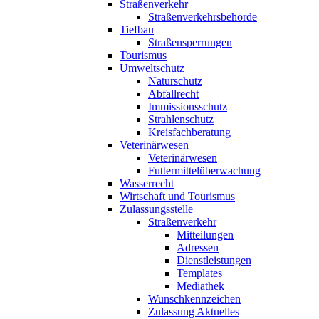
Straßenverkehr
Straßenverkehrsbehörde
Tiefbau
Straßensperrungen
Tourismus
Umweltschutz
Naturschutz
Abfallrecht
Immissionsschutz
Strahlenschutz
Kreisfachberatung
Veterinärwesen
Veterinärwesen
Futtermittelüberwachung
Wasserrecht
Wirtschaft und Tourismus
Zulassungsstelle
Straßenverkehr
Mitteilungen
Adressen
Dienstleistungen
Templates
Mediathek
Wunschkennzeichen
Zulassung Aktuelles