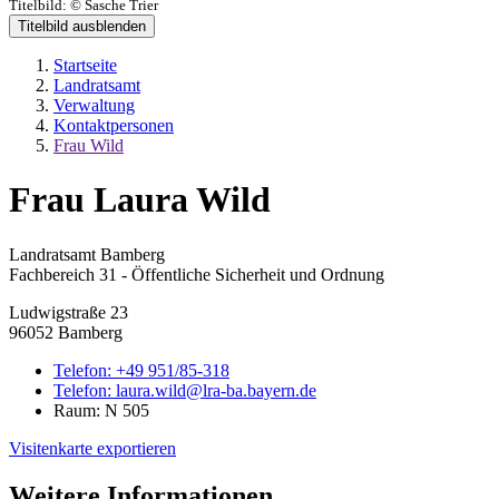
Titelbild:
© Sasche Trier
Titelbild ausblenden
Startseite
Landratsamt
Verwaltung
Kontaktpersonen
Frau Wild
Frau Laura Wild
Landratsamt Bamberg
Fachbereich 31 - Öffentliche Sicherheit und Ordnung
Ludwigstraße 23
96052 Bamberg
Telefon:
+49 951/85-318
Telefon:
laura.wild@lra-ba.bayern.de
Raum: N 505
Visitenkarte exportieren
Weitere Informationen