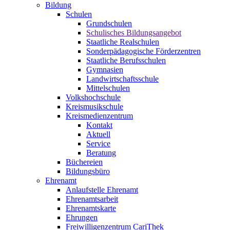
Bildung
Schulen
Grundschulen
Schulisches Bildungsangebot
Staatliche Realschulen
Sonderpädagogische Förderzentren
Staatliche Berufsschulen
Gymnasien
Landwirtschaftsschule
Mittelschulen
Volkshochschule
Kreismusikschule
Kreismedienzentrum
Kontakt
Aktuell
Service
Beratung
Büchereien
Bildungsbüro
Ehrenamt
Anlaufstelle Ehrenamt
Ehrenamtsarbeit
Ehrenamtskarte
Ehrungen
Freiwilligenzentrum CariThek