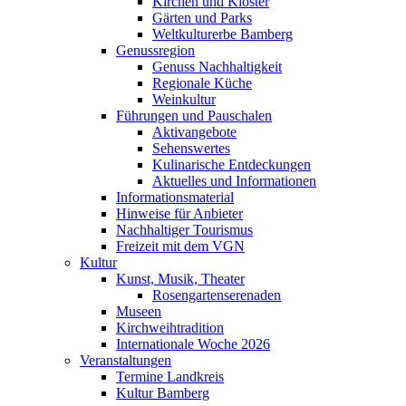
Kirchen und Klöster
Gärten und Parks
Weltkulturerbe Bamberg
Genussregion
Genuss Nachhaltigkeit
Regionale Küche
Weinkultur
Führungen und Pauschalen
Aktivangebote
Sehenswertes
Kulinarische Entdeckungen
Aktuelles und Informationen
Informationsmaterial
Hinweise für Anbieter
Nachhaltiger Tourismus
Freizeit mit dem VGN
Kultur
Kunst, Musik, Theater
Rosengartenserenaden
Museen
Kirchweihtradition
Internationale Woche 2026
Veranstaltungen
Termine Landkreis
Kultur Bamberg