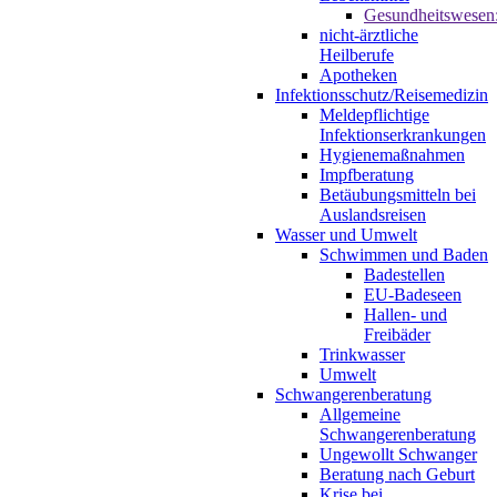
Gesundheitswesen
nicht-ärztliche
Heilberufe
Apotheken
Infektionsschutz/Reisemedizin
Meldepflichtige
Infektionserkrankungen
Hygienemaßnahmen
Impfberatung
Betäubungsmitteln bei
Auslandsreisen
Wasser und Umwelt
Schwimmen und Baden
Badestellen
EU-Badeseen
Hallen- und
Freibäder
Trinkwasser
Umwelt
Schwangerenberatung
Allgemeine
Schwangerenberatung
Ungewollt Schwanger
Beratung nach Geburt
Krise bei