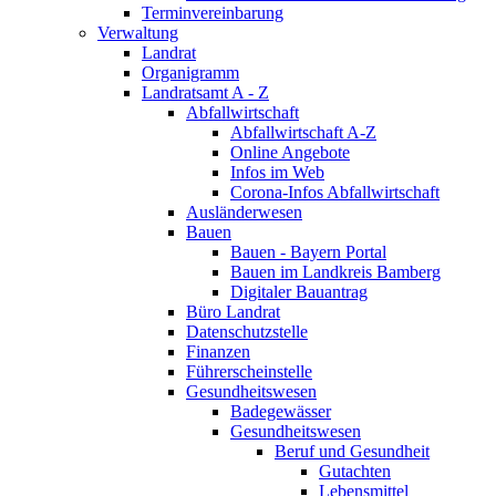
Terminvereinbarung
Verwaltung
Landrat
Organigramm
Landratsamt A - Z
Abfallwirtschaft
Abfallwirtschaft A-Z
Online Angebote
Infos im Web
Corona-Infos Abfallwirtschaft
Ausländerwesen
Bauen
Bauen - Bayern Portal
Bauen im Landkreis Bamberg
Digitaler Bauantrag
Büro Landrat
Datenschutzstelle
Finanzen
Führerscheinstelle
Gesundheitswesen
Badegewässer
Gesundheitswesen
Beruf und Gesundheit
Gutachten
Lebensmittel