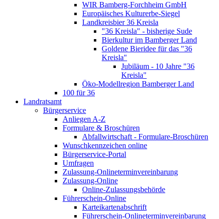
WIR Bamberg-Forchheim GmbH
Europäisches Kulturerbe-Siegel
Landkreisbier 36 Kreisla
"36 Kreisla" - bisherige Sude
Bierkultur im Bamberger Land
Goldene Bieridee für das "36
Kreisla"
Jubiläum - 10 Jahre "36
Kreisla"
Öko-Modellregion Bamberger Land
100 für 36
Landratsamt
Bürgerservice
Anliegen A-Z
Formulare & Broschüren
Abfallwirtschaft - Formulare-Broschüren
Wunschkennzeichen online
Bürgerservice-Portal
Umfragen
Zulassung-Onlineterminvereinbarung
Zulassung-Online
Online-Zulassungsbehörde
Führerschein-Online
Karteikartenabschrift
Führerschein-Onlineterminvereinbarung