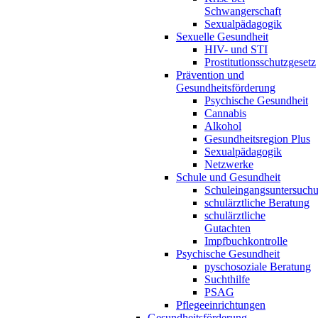
Schwangerschaft
Sexualpädagogik
Sexuelle Gesundheit
HIV- und STI
Prostitutionsschutzgesetz
Prävention und
Gesundheitsförderung
Psychische Gesundheit
Cannabis
Alkohol
Gesundheitsregion Plus
Sexualpädagogik
Netzwerke
Schule und Gesundheit
Schuleingangsuntersuch
schulärztliche Beratung
schulärztliche
Gutachten
Impfbuchkontrolle
Psychische Gesundheit
pyschosoziale Beratung
Suchthilfe
PSAG
Pflegeeinrichtungen
Gesundheitsförderung