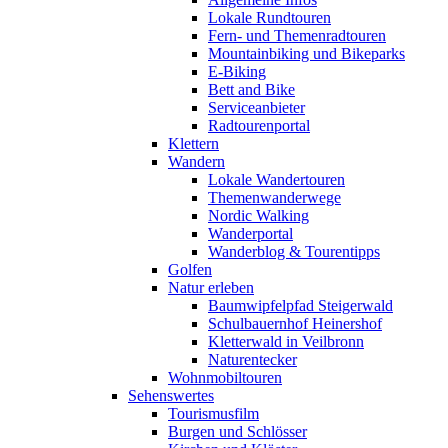
Lokale Rundtouren
Fern- und Themenradtouren
Mountainbiking und Bikeparks
E-Biking
Bett and Bike
Serviceanbieter
Radtourenportal
Klettern
Wandern
Lokale Wandertouren
Themenwanderwege
Nordic Walking
Wanderportal
Wanderblog & Tourentipps
Golfen
Natur erleben
Baumwipfelpfad Steigerwald
Schulbauernhof Heinershof
Kletterwald in Veilbronn
Naturentecker
Wohnmobiltouren
Sehenswertes
Tourismusfilm
Burgen und Schlösser