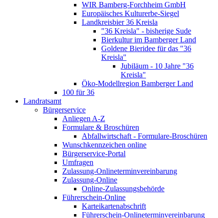
WIR Bamberg-Forchheim GmbH
Europäisches Kulturerbe-Siegel
Landkreisbier 36 Kreisla
"36 Kreisla" - bisherige Sude
Bierkultur im Bamberger Land
Goldene Bieridee für das "36
Kreisla"
Jubiläum - 10 Jahre "36
Kreisla"
Öko-Modellregion Bamberger Land
100 für 36
Landratsamt
Bürgerservice
Anliegen A-Z
Formulare & Broschüren
Abfallwirtschaft - Formulare-Broschüren
Wunschkennzeichen online
Bürgerservice-Portal
Umfragen
Zulassung-Onlineterminvereinbarung
Zulassung-Online
Online-Zulassungsbehörde
Führerschein-Online
Karteikartenabschrift
Führerschein-Onlineterminvereinbarung