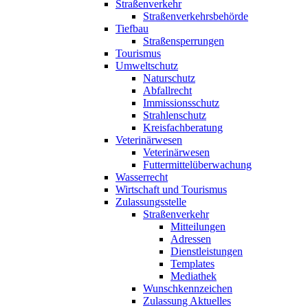
Straßenverkehr
Straßenverkehrsbehörde
Tiefbau
Straßensperrungen
Tourismus
Umweltschutz
Naturschutz
Abfallrecht
Immissionsschutz
Strahlenschutz
Kreisfachberatung
Veterinärwesen
Veterinärwesen
Futtermittelüberwachung
Wasserrecht
Wirtschaft und Tourismus
Zulassungsstelle
Straßenverkehr
Mitteilungen
Adressen
Dienstleistungen
Templates
Mediathek
Wunschkennzeichen
Zulassung Aktuelles