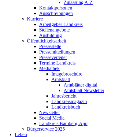
Zulassung A-Z
Kontaktpersonen
Ausschreibungen
Karriere
Arbeitgeber Landkreis
Stellenangebote
Ausbildung
Öffentlichkeitsarbeit
Pressestelle
Pressemitteilungen
Presseverteiler
Termine Landkreis
Mediathek
Imagebroschüre
Amtsblatt
Amtblätter digital
Amtsblatt Newsletter
Jahresbericht
Landkreismagazin
Landkreisbuch
Newsletter
Social Media
Landkreis Bamberg-App
Bürgerservice 2025
Leben