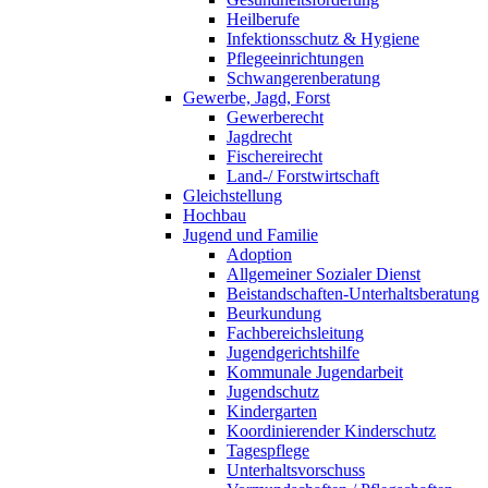
Heilberufe
Infektionsschutz & Hygiene
Pflegeeinrichtungen
Schwangerenberatung
Gewerbe, Jagd, Forst
Gewerberecht
Jagdrecht
Fischereirecht
Land-/ Forstwirtschaft
Gleichstellung
Hochbau
Jugend und Familie
Adoption
Allgemeiner Sozialer Dienst
Beistandschaften-Unterhaltsberatung
Beurkundung
Fachbereichsleitung
Jugendgerichtshilfe
Kommunale Jugendarbeit
Jugendschutz
Kindergarten
Koordinierender Kinderschutz
Tagespflege
Unterhaltsvorschuss