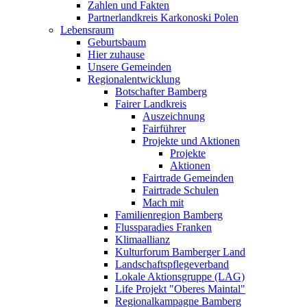
Zahlen und Fakten
Partnerlandkreis Karkonoski Polen
Lebensraum
Geburtsbaum
Hier zuhause
Unsere Gemeinden
Regionalentwicklung
Botschafter Bamberg
Fairer Landkreis
Auszeichnung
Fairführer
Projekte und Aktionen
Projekte
Aktionen
Fairtrade Gemeinden
Fairtrade Schulen
Mach mit
Familienregion Bamberg
Flussparadies Franken
Klimaallianz
Kulturforum Bamberger Land
Landschaftspflegeverband
Lokale Aktionsgruppe (LAG)
Life Projekt "Oberes Maintal"
Regionalkampagne Bamberg