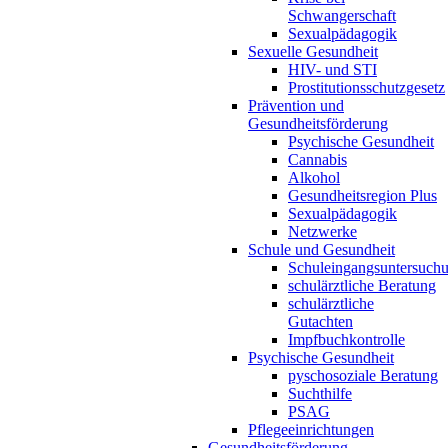
Schwangerschaft
Sexualpädagogik
Sexuelle Gesundheit
HIV- und STI
Prostitutionsschutzgesetz
Prävention und
Gesundheitsförderung
Psychische Gesundheit
Cannabis
Alkohol
Gesundheitsregion Plus
Sexualpädagogik
Netzwerke
Schule und Gesundheit
Schuleingangsuntersuch
schulärztliche Beratung
schulärztliche
Gutachten
Impfbuchkontrolle
Psychische Gesundheit
pyschosoziale Beratung
Suchthilfe
PSAG
Pflegeeinrichtungen
Gesundheitsförderung