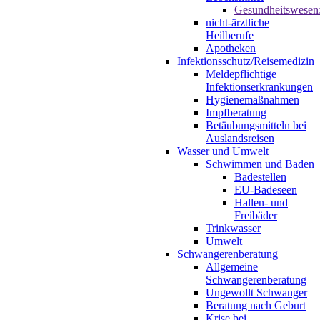
Gesundheitswesen
nicht-ärztliche
Heilberufe
Apotheken
Infektionsschutz/Reisemedizin
Meldepflichtige
Infektionserkrankungen
Hygienemaßnahmen
Impfberatung
Betäubungsmitteln bei
Auslandsreisen
Wasser und Umwelt
Schwimmen und Baden
Badestellen
EU-Badeseen
Hallen- und
Freibäder
Trinkwasser
Umwelt
Schwangerenberatung
Allgemeine
Schwangerenberatung
Ungewollt Schwanger
Beratung nach Geburt
Krise bei