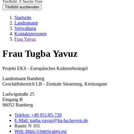
Titelbild:
© Sasche Trier
Titelbild ausblenden
Startseite
Landratsamt
Verwaltung
Kontaktpersonen
Frau Yavuz
Frau Tugba Yavuz
Projekt EKS - Europäisches Kulturerbesiegel
Landratsamt Bamberg
Geschäftsbereich LB - Zentrale Steuerung, Kreisorgane
Ludwigstraße 25
Eingang B
96052 Bamberg
Telefon:
+49 951/85-720
E-Mail:
tugba.yavuz@lra-ba.bayern.de
Raum: N 101
Web:
https://cisterscapes.eu/