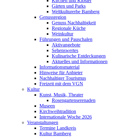
Kirchen und Klöster
Gärten und Parks
Weltkulturerbe Bamberg
Genussregion
Genuss Nachhaltigkeit
Regionale Küche
Weinkultur
Führungen und Pauschalen
Aktivangebote
Sehenswertes
Kulinarische Entdeckungen
Aktuelles und Informationen
Informationsmaterial
Hinweise für Anbieter
Nachhaltiger Tourismus
Freizeit mit dem VGN
Kultur
Kunst, Musik, Theater
Rosengartenserenaden
Museen
Kirchweihtradition
Internationale Woche 2026
Veranstaltungen
Termine Landkreis
Kultur Bamberg