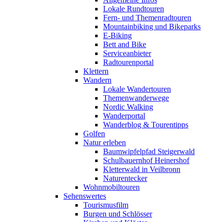
Lokale Rundtouren
Fern- und Themenradtouren
Mountainbiking und Bikeparks
E-Biking
Bett and Bike
Serviceanbieter
Radtourenportal
Klettern
Wandern
Lokale Wandertouren
Themenwanderwege
Nordic Walking
Wanderportal
Wanderblog & Tourentipps
Golfen
Natur erleben
Baumwipfelpfad Steigerwald
Schulbauernhof Heinershof
Kletterwald in Veilbronn
Naturentecker
Wohnmobiltouren
Sehenswertes
Tourismusfilm
Burgen und Schlösser