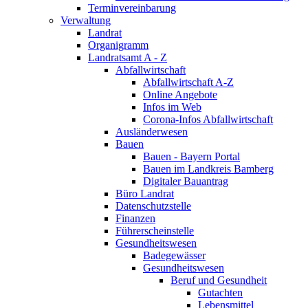
Terminvereinbarung
Verwaltung
Landrat
Organigramm
Landratsamt A - Z
Abfallwirtschaft
Abfallwirtschaft A-Z
Online Angebote
Infos im Web
Corona-Infos Abfallwirtschaft
Ausländerwesen
Bauen
Bauen - Bayern Portal
Bauen im Landkreis Bamberg
Digitaler Bauantrag
Büro Landrat
Datenschutzstelle
Finanzen
Führerscheinstelle
Gesundheitswesen
Badegewässer
Gesundheitswesen
Beruf und Gesundheit
Gutachten
Lebensmittel