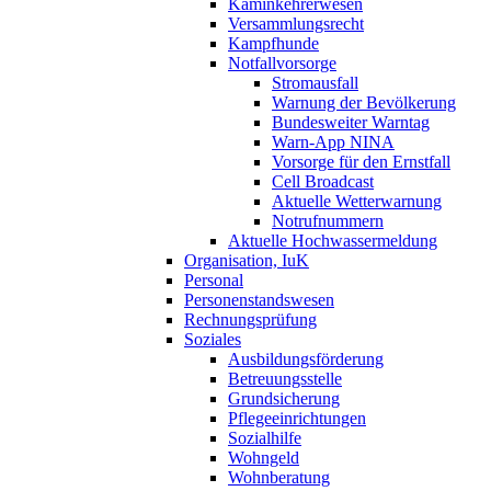
Kaminkehrerwesen
Versammlungsrecht
Kampfhunde
Notfallvorsorge
Stromausfall
Warnung der Bevölkerung
Bundesweiter Warntag
Warn-App NINA
Vorsorge für den Ernstfall
Cell Broadcast
Aktuelle Wetterwarnung
Notrufnummern
Aktuelle Hochwassermeldung
Organisation, IuK
Personal
Personenstandswesen
Rechnungsprüfung
Soziales
Ausbildungsförderung
Betreuungsstelle
Grundsicherung
Pflegeeinrichtungen
Sozialhilfe
Wohngeld
Wohnberatung