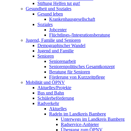
Stiftung Helfen tut gut!
Gesundheit und Soziales
Gesund leben
Krankenhausgesellschaft
Soziales
Jobcenter
Flüchtlings-/Integrationsberatung
Jugend, Familie und Senioren
Demographischer Wandel
Jugend und Familie
Senioren
Seniorenarbeit
Seniorenpolitisches Gesamtkonzept
Beratung für Senioren
Förderung von Kurzzeitpflege
Mobilität und ÖPNV
Aktuelles/Projekte
Bus und Bahn
Schülerbeförderung
Radverkehr
Aktuelles
Radeln im Landkreis Bamberg
Unterwegs im Landkreis Bamberg
Radservice-Anbieter
Übergang zum ÖPNV