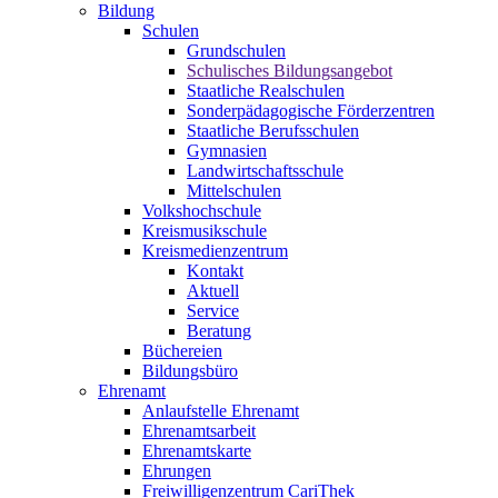
Bildung
Schulen
Grundschulen
Schulisches Bildungsangebot
Staatliche Realschulen
Sonderpädagogische Förderzentren
Staatliche Berufsschulen
Gymnasien
Landwirtschaftsschule
Mittelschulen
Volkshochschule
Kreismusikschule
Kreismedienzentrum
Kontakt
Aktuell
Service
Beratung
Büchereien
Bildungsbüro
Ehrenamt
Anlaufstelle Ehrenamt
Ehrenamtsarbeit
Ehrenamtskarte
Ehrungen
Freiwilligenzentrum CariThek