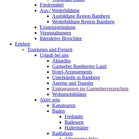
Fördermittel
Aus-/ Weiterbildung
Ausbildung Region Bamberg
Weiterbildung Region Bamberg
Existenzgründung
Veranstaltungen
Interaktive Broschüre
Erleben
Tourismus und Freizeit
Urlaub bei uns
Aktuelles
Gastgeber Bamberger Land
Hotel-Arrangements
Unterkünfte in Bamberg
Anreise und Transfer
Eintragungen ins Gastgeberverzeichnis
Wohnmobilplätze
Aktiv sein
Kanutouren
Baden
Freibäder
Badeseen
Hallenbäder
Radfahren
Allgemeine Infos