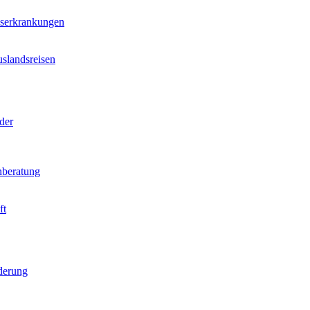
nserkrankungen
slandsreisen
der
beratung
ft
derung