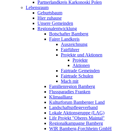
Partnerlandkreis Karkonoski Polen
Lebensraum
Geburtsbaum
Hier zuhause
Unsere Gemeinden
Regionalentwicklung
Botschafter Bamberg
Fairer Landkreis
Auszeichnung
Fairführer
Projekte und Aktionen
Projekte
Aktionen
Fairtrade Gemeinden
Fairtrade Schulen
Mach mit
Familienregion Bamberg
Flussparadies Franken
Klimaallianz
Kulturforum Bamberger Land
Landschaftspflegeverband
Lokale Aktionsgruppe (LAG)
Life Projekt "Oberes Maintal"
Regionalkampagne Bamberg
WIR Bamberg-Forchheim GmbH