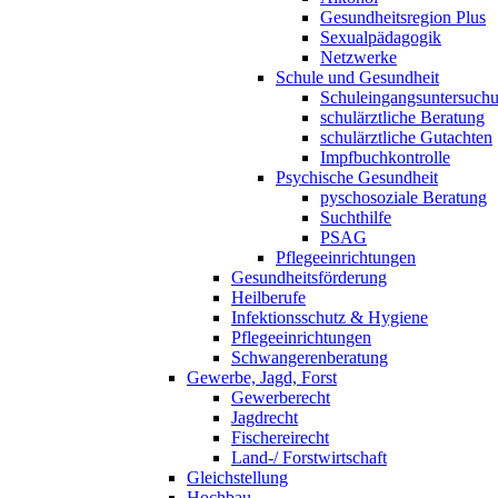
Gesundheitsregion Plus
Sexualpädagogik
Netzwerke
Schule und Gesundheit
Schuleingangsuntersuch
schulärztliche Beratung
schulärztliche Gutachten
Impfbuchkontrolle
Psychische Gesundheit
pyschosoziale Beratung
Suchthilfe
PSAG
Pflegeeinrichtungen
Gesundheitsförderung
Heilberufe
Infektionsschutz & Hygiene
Pflegeeinrichtungen
Schwangerenberatung
Gewerbe, Jagd, Forst
Gewerberecht
Jagdrecht
Fischereirecht
Land-/ Forstwirtschaft
Gleichstellung
Hochbau