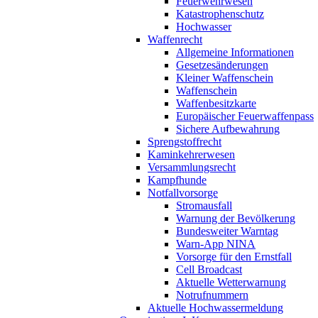
Feuerwehrwesen
Katastrophenschutz
Hochwasser
Waffenrecht
Allgemeine Informationen
Gesetzesänderungen
Kleiner Waffenschein
Waffenschein
Waffenbesitzkarte
Europäischer Feuerwaffenpass
Sichere Aufbewahrung
Sprengstoffrecht
Kaminkehrerwesen
Versammlungsrecht
Kampfhunde
Notfallvorsorge
Stromausfall
Warnung der Bevölkerung
Bundesweiter Warntag
Warn-App NINA
Vorsorge für den Ernstfall
Cell Broadcast
Aktuelle Wetterwarnung
Notrufnummern
Aktuelle Hochwassermeldung