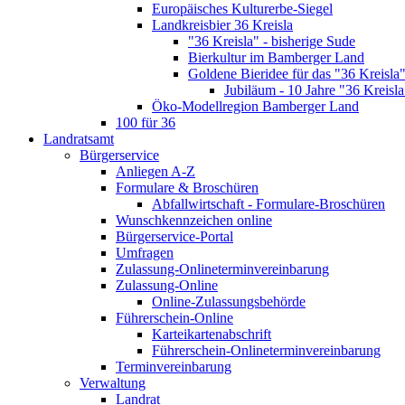
Europäisches Kulturerbe-Siegel
Landkreisbier 36 Kreisla
"36 Kreisla" - bisherige Sude
Bierkultur im Bamberger Land
Goldene Bieridee für das "36 Kreisla
Jubiläum - 10 Jahre "36 Kreisla
Öko-Modellregion Bamberger Land
100 für 36
Landratsamt
Bürgerservice
Anliegen A-Z
Formulare & Broschüren
Abfallwirtschaft - Formulare-Broschüren
Wunschkennzeichen online
Bürgerservice-Portal
Umfragen
Zulassung-Onlineterminvereinbarung
Zulassung-Online
Online-Zulassungsbehörde
Führerschein-Online
Karteikartenabschrift
Führerschein-Onlineterminvereinbarung
Terminvereinbarung
Verwaltung
Landrat