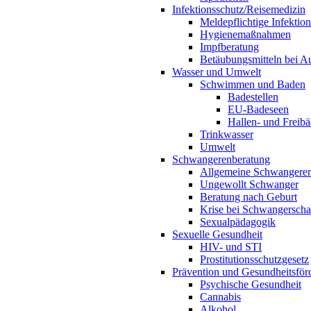
Infektionsschutz/Reisemedizin
Meldepflichtige Infektio
Hygienemaßnahmen
Impfberatung
Betäubungsmitteln bei Au
Wasser und Umwelt
Schwimmen und Baden
Badestellen
EU-Badeseen
Hallen- und Freibä
Trinkwasser
Umwelt
Schwangerenberatung
Allgemeine Schwangeren
Ungewollt Schwanger
Beratung nach Geburt
Krise bei Schwangerscha
Sexualpädagogik
Sexuelle Gesundheit
HIV- und STI
Prostitutionsschutzgesetz
Prävention und Gesundheitsför
Psychische Gesundheit
Cannabis
Alkohol