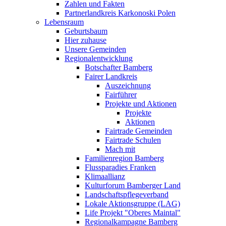
Zahlen und Fakten
Partnerlandkreis Karkonoski Polen
Lebensraum
Geburtsbaum
Hier zuhause
Unsere Gemeinden
Regionalentwicklung
Botschafter Bamberg
Fairer Landkreis
Auszeichnung
Fairführer
Projekte und Aktionen
Projekte
Aktionen
Fairtrade Gemeinden
Fairtrade Schulen
Mach mit
Familienregion Bamberg
Flussparadies Franken
Klimaallianz
Kulturforum Bamberger Land
Landschaftspflegeverband
Lokale Aktionsgruppe (LAG)
Life Projekt "Oberes Maintal"
Regionalkampagne Bamberg