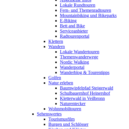
Lokale Rundtouren
Fern- und Themenradtouren
Mountainbiking und Bikeparks
E-Biking
Bett and Bike
Serviceanbieter
Radtourenportal
Klettern
Wandern
Lokale Wandertouren
Themenwanderwege
Nordic Walking
Wanderportal
Wanderblog & Tourentipps
Golfen
Natur erleben
Baumwipfelpfad Steigerwald
Schulbauernhof Heinershof
Kletterwald in Veilbronn
Naturentecker
Wohnmobiltouren
Sehenswertes
Tourismusfilm
Burgen und Schlösser