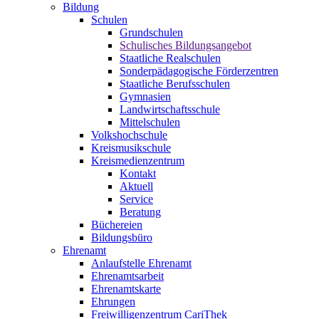
Bildung
Schulen
Grundschulen
Schulisches Bildungsangebot
Staatliche Realschulen
Sonderpädagogische Förderzentren
Staatliche Berufsschulen
Gymnasien
Landwirtschaftsschule
Mittelschulen
Volkshochschule
Kreismusikschule
Kreismedienzentrum
Kontakt
Aktuell
Service
Beratung
Büchereien
Bildungsbüro
Ehrenamt
Anlaufstelle Ehrenamt
Ehrenamtsarbeit
Ehrenamtskarte
Ehrungen
Freiwilligenzentrum CariThek