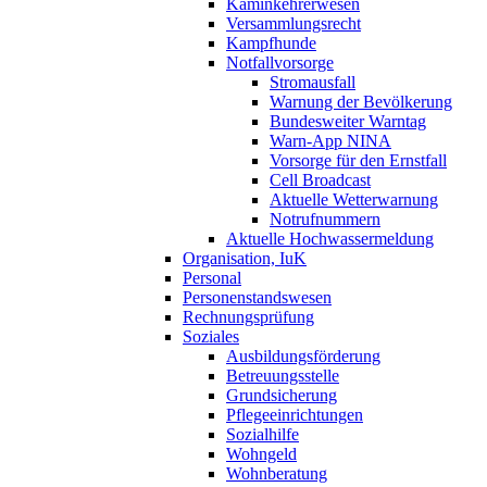
Kaminkehrerwesen
Versammlungsrecht
Kampfhunde
Notfallvorsorge
Stromausfall
Warnung der Bevölkerung
Bundesweiter Warntag
Warn-App NINA
Vorsorge für den Ernstfall
Cell Broadcast
Aktuelle Wetterwarnung
Notrufnummern
Aktuelle Hochwassermeldung
Organisation, IuK
Personal
Personenstandswesen
Rechnungsprüfung
Soziales
Ausbildungsförderung
Betreuungsstelle
Grundsicherung
Pflegeeinrichtungen
Sozialhilfe
Wohngeld
Wohnberatung