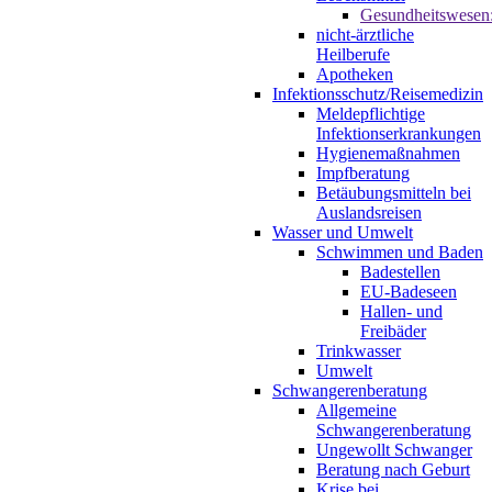
Gesundheitswesen
nicht-ärztliche
Heilberufe
Apotheken
Infektionsschutz/Reisemedizin
Meldepflichtige
Infektionserkrankungen
Hygienemaßnahmen
Impfberatung
Betäubungsmitteln bei
Auslandsreisen
Wasser und Umwelt
Schwimmen und Baden
Badestellen
EU-Badeseen
Hallen- und
Freibäder
Trinkwasser
Umwelt
Schwangerenberatung
Allgemeine
Schwangerenberatung
Ungewollt Schwanger
Beratung nach Geburt
Krise bei