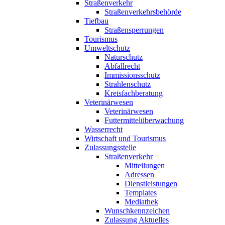
Straßenverkehr
Straßenverkehrsbehörde
Tiefbau
Straßensperrungen
Tourismus
Umweltschutz
Naturschutz
Abfallrecht
Immissionsschutz
Strahlenschutz
Kreisfachberatung
Veterinärwesen
Veterinärwesen
Futtermittelüberwachung
Wasserrecht
Wirtschaft und Tourismus
Zulassungsstelle
Straßenverkehr
Mitteilungen
Adressen
Dienstleistungen
Templates
Mediathek
Wunschkennzeichen
Zulassung Aktuelles