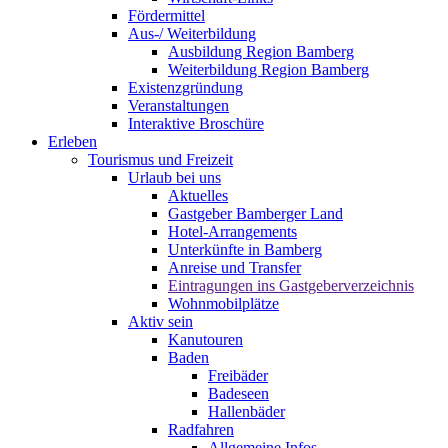
Fördermittel
Aus-/ Weiterbildung
Ausbildung Region Bamberg
Weiterbildung Region Bamberg
Existenzgründung
Veranstaltungen
Interaktive Broschüre
Erleben
Tourismus und Freizeit
Urlaub bei uns
Aktuelles
Gastgeber Bamberger Land
Hotel-Arrangements
Unterkünfte in Bamberg
Anreise und Transfer
Eintragungen ins Gastgeberverzeichnis
Wohnmobilplätze
Aktiv sein
Kanutouren
Baden
Freibäder
Badeseen
Hallenbäder
Radfahren
Allgemeine Infos