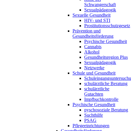
Schwangerschaft
Sexualpädagogik
Sexuelle Gesundheit
HIV- und STI
Prostitutionsschutzgesetz
Prävention und
Gesundheitsförderung
Psychische Gesundheit
Cannabis
Alkohol
Gesundheitsregion Plus
Sexualpädagogik
Netzwerke
Schule und Gesundheit
Schuleingangsuntersuch
schulärztliche Beratung
schulärztliche
Gutachten
Impfbuchkontrolle
Psychische Gesundheit
pyschosoziale Beratung
Suchthilfe
PSAG
Pflegeeinrichtungen
Gesundheitsförderung