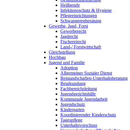
Heilberufe
Infektionsschutz & Hygiene
Pflegeeinrichtungen
Schwangerenberatung
Gewerbe, Jagd, Forst
Gewerberecht
Jagdrecht
Fischereirecht
Land-/ Forstwirtschaft
Gleichstellung
Hochbau
Jugend und Familie
Adoption
Allgemeiner Sozialer Dienst
Beistandschaften-Unterhaltsberatung
Beurkundung
Fachbereichsleitung
Jugendgerichtshilfe
Kommunale Jugendarbeit
Jugendschutz
Kindergarten
Koordinierender Kinderschutz
Tagespflege
Unterhaltsvorschuss