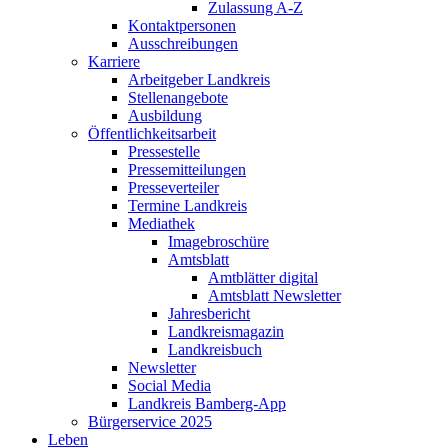
Zulassung A-Z
Kontaktpersonen
Ausschreibungen
Karriere
Arbeitgeber Landkreis
Stellenangebote
Ausbildung
Öffentlichkeitsarbeit
Pressestelle
Pressemitteilungen
Presseverteiler
Termine Landkreis
Mediathek
Imagebroschüre
Amtsblatt
Amtblätter digital
Amtsblatt Newsletter
Jahresbericht
Landkreismagazin
Landkreisbuch
Newsletter
Social Media
Landkreis Bamberg-App
Bürgerservice 2025
Leben