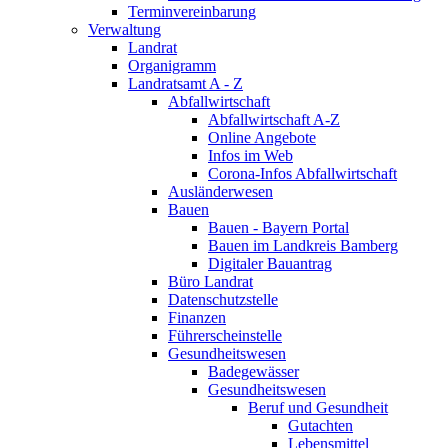
Terminvereinbarung
Verwaltung
Landrat
Organigramm
Landratsamt A - Z
Abfallwirtschaft
Abfallwirtschaft A-Z
Online Angebote
Infos im Web
Corona-Infos Abfallwirtschaft
Ausländerwesen
Bauen
Bauen - Bayern Portal
Bauen im Landkreis Bamberg
Digitaler Bauantrag
Büro Landrat
Datenschutzstelle
Finanzen
Führerscheinstelle
Gesundheitswesen
Badegewässer
Gesundheitswesen
Beruf und Gesundheit
Gutachten
Lebensmittel