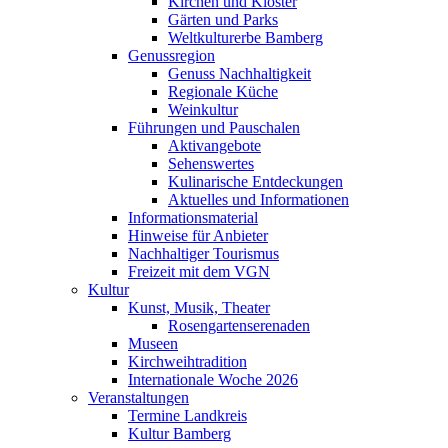
Kirchen und Klöster
Gärten und Parks
Weltkulturerbe Bamberg
Genussregion
Genuss Nachhaltigkeit
Regionale Küche
Weinkultur
Führungen und Pauschalen
Aktivangebote
Sehenswertes
Kulinarische Entdeckungen
Aktuelles und Informationen
Informationsmaterial
Hinweise für Anbieter
Nachhaltiger Tourismus
Freizeit mit dem VGN
Kultur
Kunst, Musik, Theater
Rosengartenserenaden
Museen
Kirchweihtradition
Internationale Woche 2026
Veranstaltungen
Termine Landkreis
Kultur Bamberg