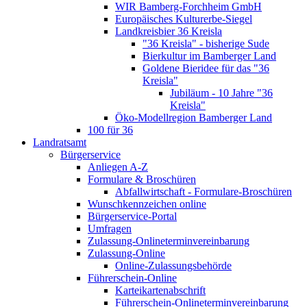
WIR Bamberg-Forchheim GmbH
Europäisches Kulturerbe-Siegel
Landkreisbier 36 Kreisla
"36 Kreisla" - bisherige Sude
Bierkultur im Bamberger Land
Goldene Bieridee für das "36
Kreisla"
Jubiläum - 10 Jahre "36
Kreisla"
Öko-Modellregion Bamberger Land
100 für 36
Landratsamt
Bürgerservice
Anliegen A-Z
Formulare & Broschüren
Abfallwirtschaft - Formulare-Broschüren
Wunschkennzeichen online
Bürgerservice-Portal
Umfragen
Zulassung-Onlineterminvereinbarung
Zulassung-Online
Online-Zulassungsbehörde
Führerschein-Online
Karteikartenabschrift
Führerschein-Onlineterminvereinbarung