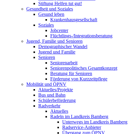
Stiftung Helfen tut gut!
Gesundheit und Soziales
Gesund leben
Krankenhausgesellschaft
Soziales
Jobcenter
Flüchtlings-/Integrationsberatung
Jugend, Familie und Senioren
Demographischer Wandel
Jugend und Familie
Senioren
Seniorenarbeit
Seniorenpolitisches Gesamtkonzept
Beratung für Senioren
Förderung von Kurzzeitpflege
Mobilität und ÖPNV
Aktuelles/Projekte
Bus und Bahn
Schülerbeförderung
Radverkehr
Aktuelles
Radeln im Landkreis Bamberg
Unterwegs im Landkreis Bamberg
Radservice-Anbieter
Übergang zum ÖPNV