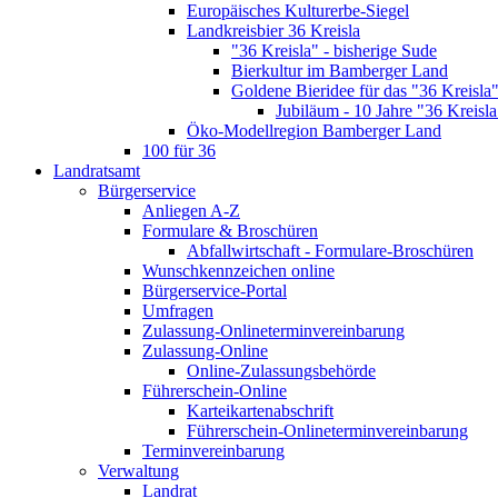
Europäisches Kulturerbe-Siegel
Landkreisbier 36 Kreisla
"36 Kreisla" - bisherige Sude
Bierkultur im Bamberger Land
Goldene Bieridee für das "36 Kreisla
Jubiläum - 10 Jahre "36 Kreisla
Öko-Modellregion Bamberger Land
100 für 36
Landratsamt
Bürgerservice
Anliegen A-Z
Formulare & Broschüren
Abfallwirtschaft - Formulare-Broschüren
Wunschkennzeichen online
Bürgerservice-Portal
Umfragen
Zulassung-Onlineterminvereinbarung
Zulassung-Online
Online-Zulassungsbehörde
Führerschein-Online
Karteikartenabschrift
Führerschein-Onlineterminvereinbarung
Terminvereinbarung
Verwaltung
Landrat