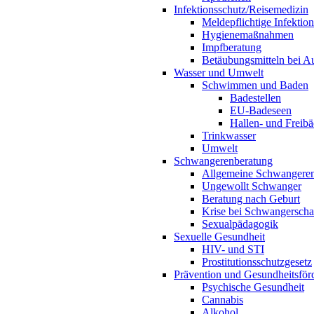
Infektionsschutz/Reisemedizin
Meldepflichtige Infektio
Hygienemaßnahmen
Impfberatung
Betäubungsmitteln bei Au
Wasser und Umwelt
Schwimmen und Baden
Badestellen
EU-Badeseen
Hallen- und Freibä
Trinkwasser
Umwelt
Schwangerenberatung
Allgemeine Schwangeren
Ungewollt Schwanger
Beratung nach Geburt
Krise bei Schwangerscha
Sexualpädagogik
Sexuelle Gesundheit
HIV- und STI
Prostitutionsschutzgesetz
Prävention und Gesundheitsför
Psychische Gesundheit
Cannabis
Alkohol