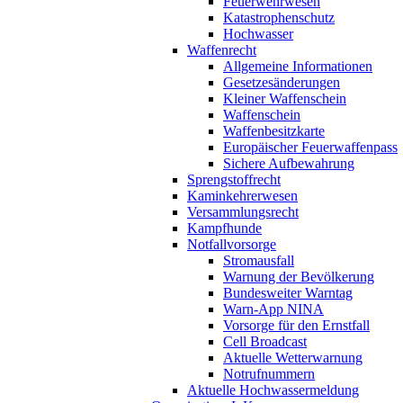
Feuerwehrwesen
Katastrophenschutz
Hochwasser
Waffenrecht
Allgemeine Informationen
Gesetzesänderungen
Kleiner Waffenschein
Waffenschein
Waffenbesitzkarte
Europäischer Feuerwaffenpass
Sichere Aufbewahrung
Sprengstoffrecht
Kaminkehrerwesen
Versammlungsrecht
Kampfhunde
Notfallvorsorge
Stromausfall
Warnung der Bevölkerung
Bundesweiter Warntag
Warn-App NINA
Vorsorge für den Ernstfall
Cell Broadcast
Aktuelle Wetterwarnung
Notrufnummern
Aktuelle Hochwassermeldung