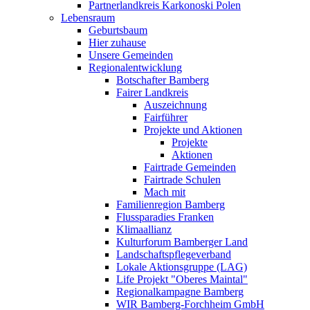
Partnerlandkreis Karkonoski Polen
Lebensraum
Geburtsbaum
Hier zuhause
Unsere Gemeinden
Regionalentwicklung
Botschafter Bamberg
Fairer Landkreis
Auszeichnung
Fairführer
Projekte und Aktionen
Projekte
Aktionen
Fairtrade Gemeinden
Fairtrade Schulen
Mach mit
Familienregion Bamberg
Flussparadies Franken
Klimaallianz
Kulturforum Bamberger Land
Landschaftspflegeverband
Lokale Aktionsgruppe (LAG)
Life Projekt "Oberes Maintal"
Regionalkampagne Bamberg
WIR Bamberg-Forchheim GmbH