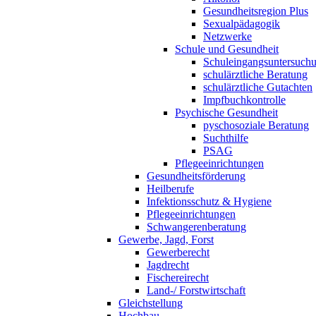
Gesundheitsregion Plus
Sexualpädagogik
Netzwerke
Schule und Gesundheit
Schuleingangsuntersuch
schulärztliche Beratung
schulärztliche Gutachten
Impfbuchkontrolle
Psychische Gesundheit
pyschosoziale Beratung
Suchthilfe
PSAG
Pflegeeinrichtungen
Gesundheitsförderung
Heilberufe
Infektionsschutz & Hygiene
Pflegeeinrichtungen
Schwangerenberatung
Gewerbe, Jagd, Forst
Gewerberecht
Jagdrecht
Fischereirecht
Land-/ Forstwirtschaft
Gleichstellung
Hochbau