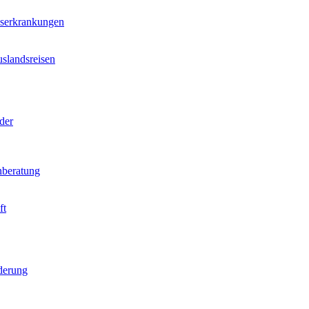
nserkrankungen
slandsreisen
der
beratung
ft
derung