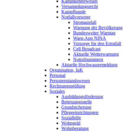
Kaminkehrerwesen
Versammlungsrecht
Kampfhunde
Notfallvorsorge
Stromausfall
Warnung der Bevölkerung
Bundesweiter Warntag
Warn-App NINA
Vorsorge für den Ernstfall
Cell Broadcast
Aktuelle Wetterwarnung
Notrufnummern
Aktuelle Hochwassermeldung
Organisation, IuK
Personal
Personenstandswesen
Rechnungsprüfung
Soziales
Ausbildungsförderung
Betreuungsstelle
Grundsicherung
Pflegeeinrichtungen
Sozialhilfe
Wohngeld
Wohnberatung