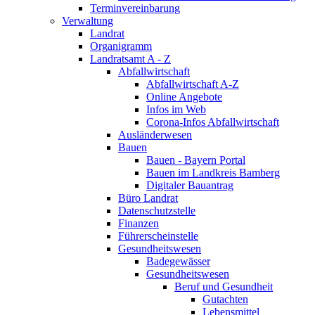
Terminvereinbarung
Verwaltung
Landrat
Organigramm
Landratsamt A - Z
Abfallwirtschaft
Abfallwirtschaft A-Z
Online Angebote
Infos im Web
Corona-Infos Abfallwirtschaft
Ausländerwesen
Bauen
Bauen - Bayern Portal
Bauen im Landkreis Bamberg
Digitaler Bauantrag
Büro Landrat
Datenschutzstelle
Finanzen
Führerscheinstelle
Gesundheitswesen
Badegewässer
Gesundheitswesen
Beruf und Gesundheit
Gutachten
Lebensmittel