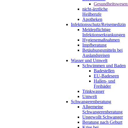
Gesundheitswesen
nicht-ärztliche
Heilberufe
Apotheken
Infektionsschutz/Reisemedizin
Meldepflichtige
Infektionserkrankungen
Hygienemaßnahmen
Impfberatung
Betäubungsmitteln bei
Auslandsreisen
Wasser und Umwelt
Schwimmen und Baden
Badestellen
EU-Badeseen
Hallen- und
Freibäder
Trinkwasser
Umwelt
Schwangerenberatung
Allgemeine
Schwangerenberatung
Ungewollt Schwanger
Beratung nach Geburt
Krise bei