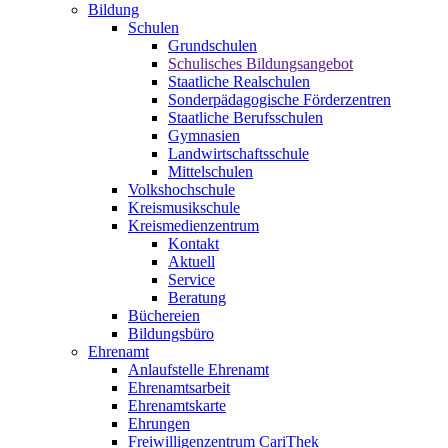
Bildung
Schulen
Grundschulen
Schulisches Bildungsangebot
Staatliche Realschulen
Sonderpädagogische Förderzentren
Staatliche Berufsschulen
Gymnasien
Landwirtschaftsschule
Mittelschulen
Volkshochschule
Kreismusikschule
Kreismedienzentrum
Kontakt
Aktuell
Service
Beratung
Büchereien
Bildungsbüro
Ehrenamt
Anlaufstelle Ehrenamt
Ehrenamtsarbeit
Ehrenamtskarte
Ehrungen
Freiwilligenzentrum CariThek