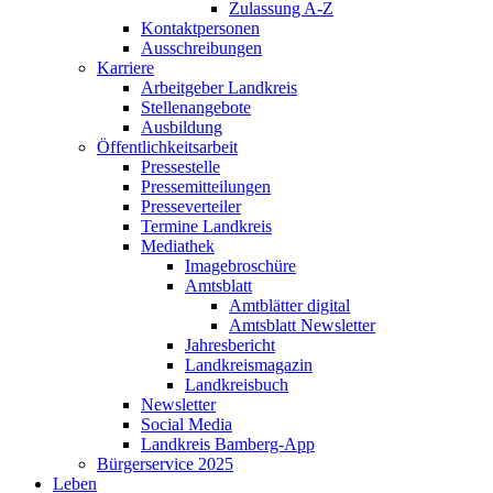
Zulassung A-Z
Kontaktpersonen
Ausschreibungen
Karriere
Arbeitgeber Landkreis
Stellenangebote
Ausbildung
Öffentlichkeitsarbeit
Pressestelle
Pressemitteilungen
Presseverteiler
Termine Landkreis
Mediathek
Imagebroschüre
Amtsblatt
Amtblätter digital
Amtsblatt Newsletter
Jahresbericht
Landkreismagazin
Landkreisbuch
Newsletter
Social Media
Landkreis Bamberg-App
Bürgerservice 2025
Leben