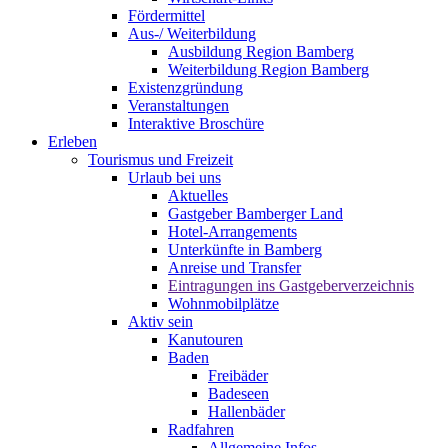
Fördermittel
Aus-/ Weiterbildung
Ausbildung Region Bamberg
Weiterbildung Region Bamberg
Existenzgründung
Veranstaltungen
Interaktive Broschüre
Erleben
Tourismus und Freizeit
Urlaub bei uns
Aktuelles
Gastgeber Bamberger Land
Hotel-Arrangements
Unterkünfte in Bamberg
Anreise und Transfer
Eintragungen ins Gastgeberverzeichnis
Wohnmobilplätze
Aktiv sein
Kanutouren
Baden
Freibäder
Badeseen
Hallenbäder
Radfahren
Allgemeine Infos