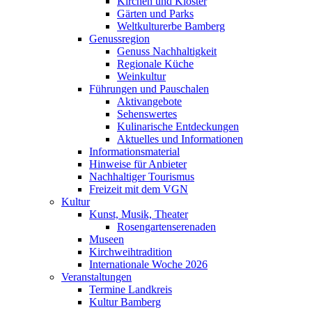
Kirchen und Klöster
Gärten und Parks
Weltkulturerbe Bamberg
Genussregion
Genuss Nachhaltigkeit
Regionale Küche
Weinkultur
Führungen und Pauschalen
Aktivangebote
Sehenswertes
Kulinarische Entdeckungen
Aktuelles und Informationen
Informationsmaterial
Hinweise für Anbieter
Nachhaltiger Tourismus
Freizeit mit dem VGN
Kultur
Kunst, Musik, Theater
Rosengartenserenaden
Museen
Kirchweihtradition
Internationale Woche 2026
Veranstaltungen
Termine Landkreis
Kultur Bamberg