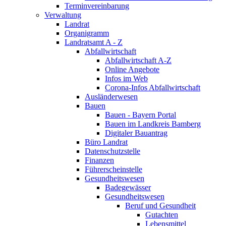
Terminvereinbarung
Verwaltung
Landrat
Organigramm
Landratsamt A - Z
Abfallwirtschaft
Abfallwirtschaft A-Z
Online Angebote
Infos im Web
Corona-Infos Abfallwirtschaft
Ausländerwesen
Bauen
Bauen - Bayern Portal
Bauen im Landkreis Bamberg
Digitaler Bauantrag
Büro Landrat
Datenschutzstelle
Finanzen
Führerscheinstelle
Gesundheitswesen
Badegewässer
Gesundheitswesen
Beruf und Gesundheit
Gutachten
Lebensmittel