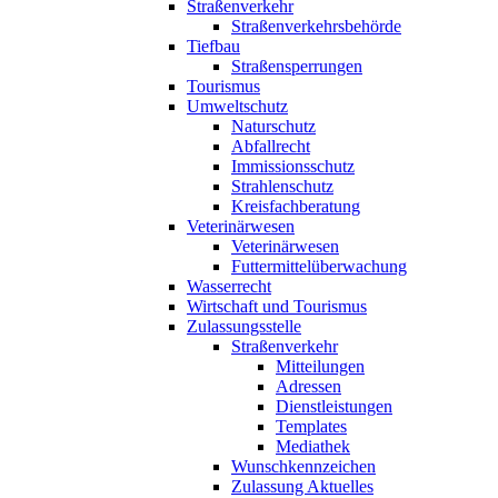
Straßenverkehr
Straßenverkehrsbehörde
Tiefbau
Straßensperrungen
Tourismus
Umweltschutz
Naturschutz
Abfallrecht
Immissionsschutz
Strahlenschutz
Kreisfachberatung
Veterinärwesen
Veterinärwesen
Futtermittelüberwachung
Wasserrecht
Wirtschaft und Tourismus
Zulassungsstelle
Straßenverkehr
Mitteilungen
Adressen
Dienstleistungen
Templates
Mediathek
Wunschkennzeichen
Zulassung Aktuelles