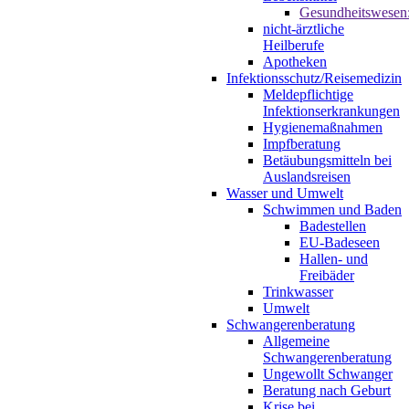
Gesundheitswesen
nicht-ärztliche
Heilberufe
Apotheken
Infektionsschutz/Reisemedizin
Meldepflichtige
Infektionserkrankungen
Hygienemaßnahmen
Impfberatung
Betäubungsmitteln bei
Auslandsreisen
Wasser und Umwelt
Schwimmen und Baden
Badestellen
EU-Badeseen
Hallen- und
Freibäder
Trinkwasser
Umwelt
Schwangerenberatung
Allgemeine
Schwangerenberatung
Ungewollt Schwanger
Beratung nach Geburt
Krise bei