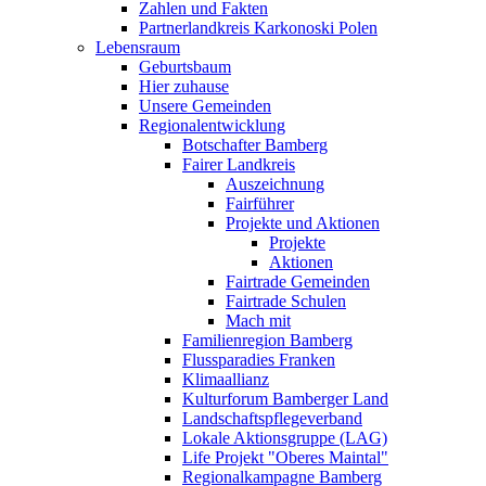
Zahlen und Fakten
Partnerlandkreis Karkonoski Polen
Lebensraum
Geburtsbaum
Hier zuhause
Unsere Gemeinden
Regionalentwicklung
Botschafter Bamberg
Fairer Landkreis
Auszeichnung
Fairführer
Projekte und Aktionen
Projekte
Aktionen
Fairtrade Gemeinden
Fairtrade Schulen
Mach mit
Familienregion Bamberg
Flussparadies Franken
Klimaallianz
Kulturforum Bamberger Land
Landschaftspflegeverband
Lokale Aktionsgruppe (LAG)
Life Projekt "Oberes Maintal"
Regionalkampagne Bamberg