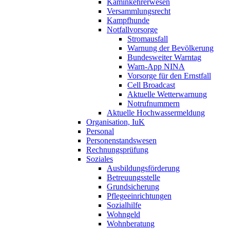
Kaminkehrerwesen
Versammlungsrecht
Kampfhunde
Notfallvorsorge
Stromausfall
Warnung der Bevölkerung
Bundesweiter Warntag
Warn-App NINA
Vorsorge für den Ernstfall
Cell Broadcast
Aktuelle Wetterwarnung
Notrufnummern
Aktuelle Hochwassermeldung
Organisation, IuK
Personal
Personenstandswesen
Rechnungsprüfung
Soziales
Ausbildungsförderung
Betreuungsstelle
Grundsicherung
Pflegeeinrichtungen
Sozialhilfe
Wohngeld
Wohnberatung