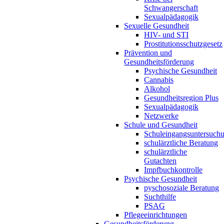
Schwangerschaft
Sexualpädagogik
Sexuelle Gesundheit
HIV- und STI
Prostitutionsschutzgesetz
Prävention und
Gesundheitsförderung
Psychische Gesundheit
Cannabis
Alkohol
Gesundheitsregion Plus
Sexualpädagogik
Netzwerke
Schule und Gesundheit
Schuleingangsuntersuch
schulärztliche Beratung
schulärztliche
Gutachten
Impfbuchkontrolle
Psychische Gesundheit
pyschosoziale Beratung
Suchthilfe
PSAG
Pflegeeinrichtungen
Gesundheitsförderung