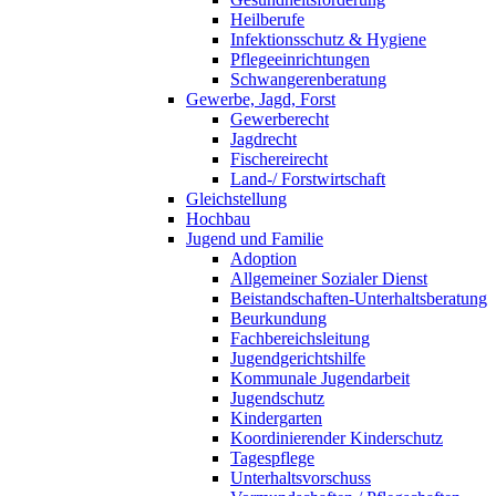
Heilberufe
Infektionsschutz & Hygiene
Pflegeeinrichtungen
Schwangerenberatung
Gewerbe, Jagd, Forst
Gewerberecht
Jagdrecht
Fischereirecht
Land-/ Forstwirtschaft
Gleichstellung
Hochbau
Jugend und Familie
Adoption
Allgemeiner Sozialer Dienst
Beistandschaften-Unterhaltsberatung
Beurkundung
Fachbereichsleitung
Jugendgerichtshilfe
Kommunale Jugendarbeit
Jugendschutz
Kindergarten
Koordinierender Kinderschutz
Tagespflege
Unterhaltsvorschuss