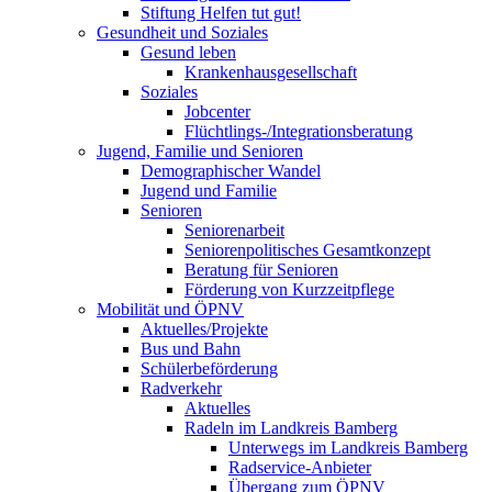
Stiftung Helfen tut gut!
Gesundheit und Soziales
Gesund leben
Krankenhausgesellschaft
Soziales
Jobcenter
Flüchtlings-/Integrationsberatung
Jugend, Familie und Senioren
Demographischer Wandel
Jugend und Familie
Senioren
Seniorenarbeit
Seniorenpolitisches Gesamtkonzept
Beratung für Senioren
Förderung von Kurzzeitpflege
Mobilität und ÖPNV
Aktuelles/Projekte
Bus und Bahn
Schülerbeförderung
Radverkehr
Aktuelles
Radeln im Landkreis Bamberg
Unterwegs im Landkreis Bamberg
Radservice-Anbieter
Übergang zum ÖPNV