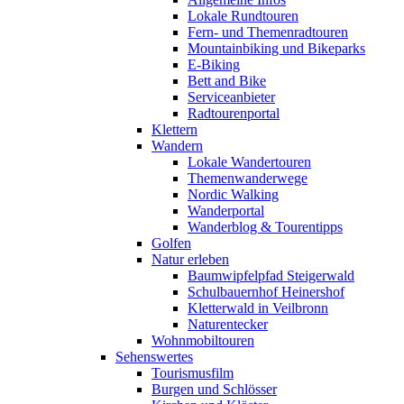
Lokale Rundtouren
Fern- und Themenradtouren
Mountainbiking und Bikeparks
E-Biking
Bett and Bike
Serviceanbieter
Radtourenportal
Klettern
Wandern
Lokale Wandertouren
Themenwanderwege
Nordic Walking
Wanderportal
Wanderblog & Tourentipps
Golfen
Natur erleben
Baumwipfelpfad Steigerwald
Schulbauernhof Heinershof
Kletterwald in Veilbronn
Naturentecker
Wohnmobiltouren
Sehenswertes
Tourismusfilm
Burgen und Schlösser