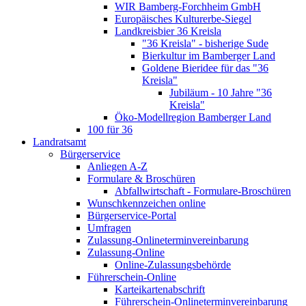
WIR Bamberg-Forchheim GmbH
Europäisches Kulturerbe-Siegel
Landkreisbier 36 Kreisla
"36 Kreisla" - bisherige Sude
Bierkultur im Bamberger Land
Goldene Bieridee für das "36
Kreisla"
Jubiläum - 10 Jahre "36
Kreisla"
Öko-Modellregion Bamberger Land
100 für 36
Landratsamt
Bürgerservice
Anliegen A-Z
Formulare & Broschüren
Abfallwirtschaft - Formulare-Broschüren
Wunschkennzeichen online
Bürgerservice-Portal
Umfragen
Zulassung-Onlineterminvereinbarung
Zulassung-Online
Online-Zulassungsbehörde
Führerschein-Online
Karteikartenabschrift
Führerschein-Onlineterminvereinbarung