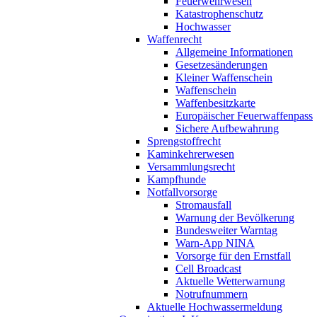
Feuerwehrwesen
Katastrophenschutz
Hochwasser
Waffenrecht
Allgemeine Informationen
Gesetzesänderungen
Kleiner Waffenschein
Waffenschein
Waffenbesitzkarte
Europäischer Feuerwaffenpass
Sichere Aufbewahrung
Sprengstoffrecht
Kaminkehrerwesen
Versammlungsrecht
Kampfhunde
Notfallvorsorge
Stromausfall
Warnung der Bevölkerung
Bundesweiter Warntag
Warn-App NINA
Vorsorge für den Ernstfall
Cell Broadcast
Aktuelle Wetterwarnung
Notrufnummern
Aktuelle Hochwassermeldung