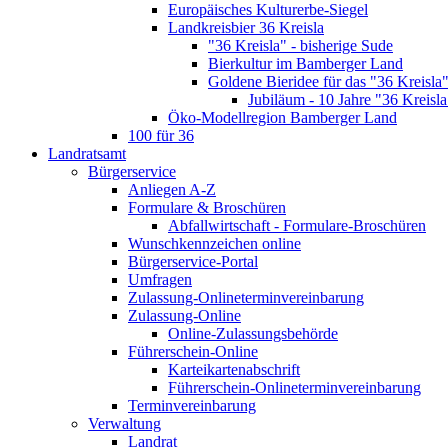
Europäisches Kulturerbe-Siegel
Landkreisbier 36 Kreisla
"36 Kreisla" - bisherige Sude
Bierkultur im Bamberger Land
Goldene Bieridee für das "36 Kreisla
Jubiläum - 10 Jahre "36 Kreisla
Öko-Modellregion Bamberger Land
100 für 36
Landratsamt
Bürgerservice
Anliegen A-Z
Formulare & Broschüren
Abfallwirtschaft - Formulare-Broschüren
Wunschkennzeichen online
Bürgerservice-Portal
Umfragen
Zulassung-Onlineterminvereinbarung
Zulassung-Online
Online-Zulassungsbehörde
Führerschein-Online
Karteikartenabschrift
Führerschein-Onlineterminvereinbarung
Terminvereinbarung
Verwaltung
Landrat