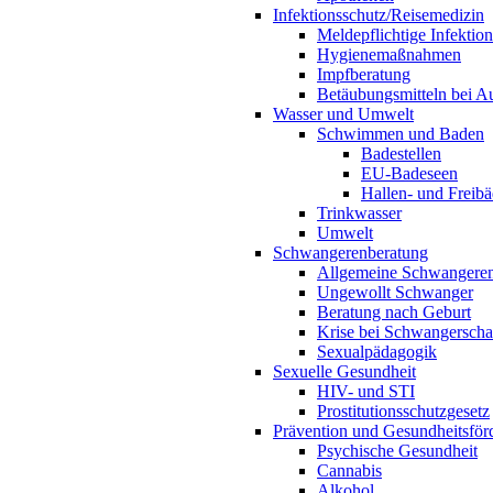
Infektionsschutz/Reisemedizin
Meldepflichtige Infektio
Hygienemaßnahmen
Impfberatung
Betäubungsmitteln bei Au
Wasser und Umwelt
Schwimmen und Baden
Badestellen
EU-Badeseen
Hallen- und Freibä
Trinkwasser
Umwelt
Schwangerenberatung
Allgemeine Schwangeren
Ungewollt Schwanger
Beratung nach Geburt
Krise bei Schwangerscha
Sexualpädagogik
Sexuelle Gesundheit
HIV- und STI
Prostitutionsschutzgesetz
Prävention und Gesundheitsför
Psychische Gesundheit
Cannabis
Alkohol