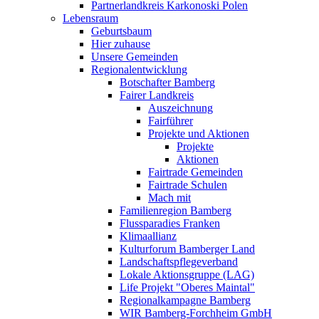
Partnerlandkreis Karkonoski Polen
Lebensraum
Geburtsbaum
Hier zuhause
Unsere Gemeinden
Regionalentwicklung
Botschafter Bamberg
Fairer Landkreis
Auszeichnung
Fairführer
Projekte und Aktionen
Projekte
Aktionen
Fairtrade Gemeinden
Fairtrade Schulen
Mach mit
Familienregion Bamberg
Flussparadies Franken
Klimaallianz
Kulturforum Bamberger Land
Landschaftspflegeverband
Lokale Aktionsgruppe (LAG)
Life Projekt "Oberes Maintal"
Regionalkampagne Bamberg
WIR Bamberg-Forchheim GmbH