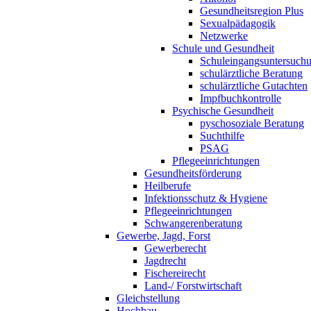
Gesundheitsregion Plus
Sexualpädagogik
Netzwerke
Schule und Gesundheit
Schuleingangsuntersuch
schulärztliche Beratung
schulärztliche Gutachten
Impfbuchkontrolle
Psychische Gesundheit
pyschosoziale Beratung
Suchthilfe
PSAG
Pflegeeinrichtungen
Gesundheitsförderung
Heilberufe
Infektionsschutz & Hygiene
Pflegeeinrichtungen
Schwangerenberatung
Gewerbe, Jagd, Forst
Gewerberecht
Jagdrecht
Fischereirecht
Land-/ Forstwirtschaft
Gleichstellung
Hochbau