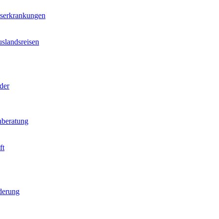
nserkrankungen
slandsreisen
der
beratung
ft
derung