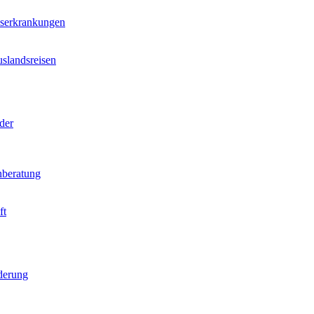
nserkrankungen
slandsreisen
der
beratung
ft
derung