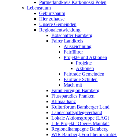
Partnerlandkreis Karkonoski Polen
Lebensraum
Geburtsbaum
Hier zuhause
Unsere Gemeinden
Regionalentwicklung
Botschafter Bamberg
Fairer Landkreis
Auszeichnung
Fairführer
Projekte und Aktionen
Projekte
Aktionen
Fairtrade Gemeinden
Fairtrade Schulen
Mach mit
Familienregion Bamberg
Flussparadies Franken
Klimaallianz
Kulturforum Bamberger Land
Landschaftspflegeverband
Lokale Aktionsgruppe (LAG)
Life Projekt "Oberes Maintal"
Regionalkampagne Bamberg
WIR Bamberg-Forchheim GmbH