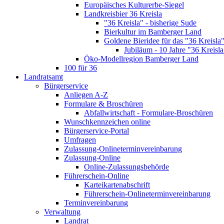
Europäisches Kulturerbe-Siegel
Landkreisbier 36 Kreisla
"36 Kreisla" - bisherige Sude
Bierkultur im Bamberger Land
Goldene Bieridee für das "36 Kreisla
Jubiläum - 10 Jahre "36 Kreisla
Öko-Modellregion Bamberger Land
100 für 36
Landratsamt
Bürgerservice
Anliegen A-Z
Formulare & Broschüren
Abfallwirtschaft - Formulare-Broschüren
Wunschkennzeichen online
Bürgerservice-Portal
Umfragen
Zulassung-Onlineterminvereinbarung
Zulassung-Online
Online-Zulassungsbehörde
Führerschein-Online
Karteikartenabschrift
Führerschein-Onlineterminvereinbarung
Terminvereinbarung
Verwaltung
Landrat