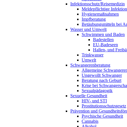
Infektionsschutz/Reisemedizin
Meldepflichtige Infektio
Hygienemaßnahmen
Impfberatung
Betäubungsmitteln bei Au
Wasser und Umwelt
Schwimmen und Baden
Badestellen
EU-Badeseen
Hallen- und Freibä
Trinkwasser
Umwelt
Schwangerenberatung
Allgemeine Schwangeren
Ungewollt Schwanger
Beratung nach Geburt
Krise bei Schwangerscha
Sexualpädagogik
Sexuelle Gesundheit
HIV- und STI
Prostitutionsschutzgesetz
Prävention und Gesundheitsför
Psychische Gesundheit
Cannabis
Alkohol