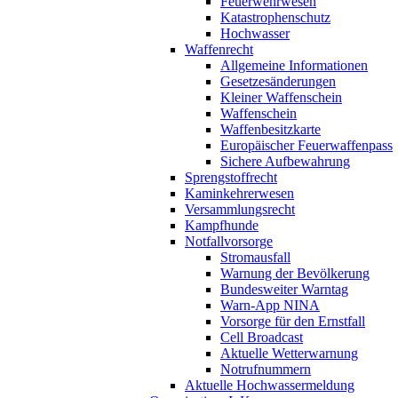
Feuerwehrwesen
Katastrophenschutz
Hochwasser
Waffenrecht
Allgemeine Informationen
Gesetzesänderungen
Kleiner Waffenschein
Waffenschein
Waffenbesitzkarte
Europäischer Feuerwaffenpass
Sichere Aufbewahrung
Sprengstoffrecht
Kaminkehrerwesen
Versammlungsrecht
Kampfhunde
Notfallvorsorge
Stromausfall
Warnung der Bevölkerung
Bundesweiter Warntag
Warn-App NINA
Vorsorge für den Ernstfall
Cell Broadcast
Aktuelle Wetterwarnung
Notrufnummern
Aktuelle Hochwassermeldung