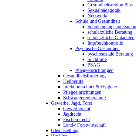
Gesundheitsregion Plus
Sexualpädagogik
Netzwerke
Schule und Gesundheit
Schuleingangsuntersuch
schulärztliche Beratung
schulärztliche Gutachten
Impfbuchkontrolle
Psychische Gesundheit
pyschosoziale Beratung
Suchthilfe
PSAG
Pflegeeinrichtungen
Gesundheitsförderung
Heilberufe
Infektionsschutz & Hygiene
Pflegeeinrichtungen
Schwangerenberatung
Gewerbe, Jagd, Forst
Gewerberecht
Jagdrecht
Fischereirecht
Land-/ Forstwirtschaft
Gleichstellung
Hochbau