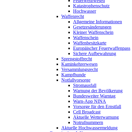
Feuerwehrwesen
Katastrophenschutz
Hochwasser
Waffenrecht
Allgemeine Informationen
Gesetzesänderungen
Kleiner Waffenschein
Waffenschein
Waffenbesitzkarte
Europäischer Feuerwaffenpass
Sichere Aufbewahrung
Sprengstoffrecht
Kaminkehrerwesen
Versammlungsrecht
Kampfhunde
Notfallvorsorge
Stromausfall
Warnung der Bevölkerung
Bundesweiter Warntag
Warn-App NINA
Vorsorge für den Ernstfall
Cell Broadcast
Aktuelle Wetterwarnung
Notrufnummern
Aktuelle Hochwassermeldung