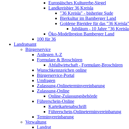
Europäisches Kulturerbe-Siegel
Landkreisbier 36 Kreisla
"36 Kreisla" - bisherige Sude
Bierkultur im Bamberger Land
Goldene Bieridee für das "36 Kreisla
Jubiläum - 10 Jahre "36 Kreisla
Öko-Modellregion Bamberger Land
100 für 36
Landratsamt
Bürgerservice
Anliegen A-Z
Formulare & Broschüren
Abfallwirtschaft - Formulare-Broschüren
Wunschkennzeichen online
Bürgerservice-Portal
Umfragen
Zulassung-Onlineterminvereinbarung
Zulassung-Online
Online-Zulassungsbehörde
Führerschein-Online
Karteikartenabschrift
Führerschein-Onlineterminvereinbarung
Terminvereinbarung
Verwaltung
Landrat