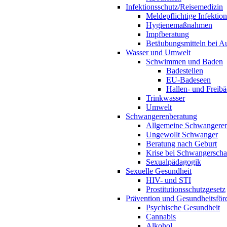
Infektionsschutz/Reisemedizin
Meldepflichtige Infektio
Hygienemaßnahmen
Impfberatung
Betäubungsmitteln bei Au
Wasser und Umwelt
Schwimmen und Baden
Badestellen
EU-Badeseen
Hallen- und Freibä
Trinkwasser
Umwelt
Schwangerenberatung
Allgemeine Schwangeren
Ungewollt Schwanger
Beratung nach Geburt
Krise bei Schwangerscha
Sexualpädagogik
Sexuelle Gesundheit
HIV- und STI
Prostitutionsschutzgesetz
Prävention und Gesundheitsför
Psychische Gesundheit
Cannabis
Alkohol