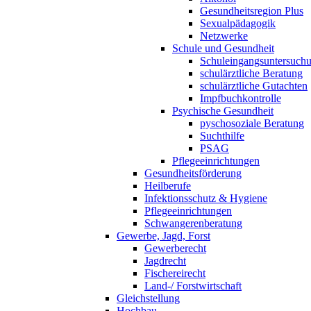
Gesundheitsregion Plus
Sexualpädagogik
Netzwerke
Schule und Gesundheit
Schuleingangsuntersuch
schulärztliche Beratung
schulärztliche Gutachten
Impfbuchkontrolle
Psychische Gesundheit
pyschosoziale Beratung
Suchthilfe
PSAG
Pflegeeinrichtungen
Gesundheitsförderung
Heilberufe
Infektionsschutz & Hygiene
Pflegeeinrichtungen
Schwangerenberatung
Gewerbe, Jagd, Forst
Gewerberecht
Jagdrecht
Fischereirecht
Land-/ Forstwirtschaft
Gleichstellung
Hochbau