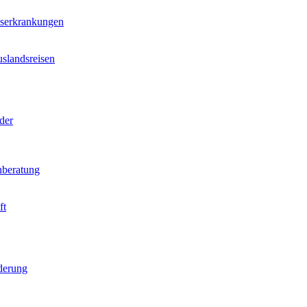
nserkrankungen
slandsreisen
der
beratung
ft
derung