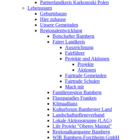
Partnerlandkreis Karkonoski Polen
Lebensraum
Geburtsbaum
Hier zuhause
Unsere Gemeinden
Regionalentwicklung
Botschafter Bamberg
Fairer Landkreis
Auszeichnung
Fairführer
Projekte und Aktionen
Projekte
Aktionen
Fairtrade Gemeinden
Fairtrade Schulen
Mach mit
Familienregion Bamberg
Flussparadies Franken
Klimaallianz
Kulturforum Bamberger Land
Landschaftspflegeverband
Lokale Aktionsgruppe (LAG)
Life Projekt "Oberes Maintal"
Regionalkampagne Bamberg
WIR Bamberg-Forchheim GmbH