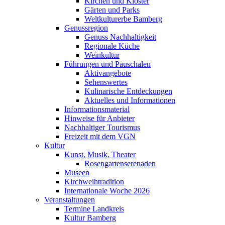
Kirchen und Klöster
Gärten und Parks
Weltkulturerbe Bamberg
Genussregion
Genuss Nachhaltigkeit
Regionale Küche
Weinkultur
Führungen und Pauschalen
Aktivangebote
Sehenswertes
Kulinarische Entdeckungen
Aktuelles und Informationen
Informationsmaterial
Hinweise für Anbieter
Nachhaltiger Tourismus
Freizeit mit dem VGN
Kultur
Kunst, Musik, Theater
Rosengartenserenaden
Museen
Kirchweihtradition
Internationale Woche 2026
Veranstaltungen
Termine Landkreis
Kultur Bamberg