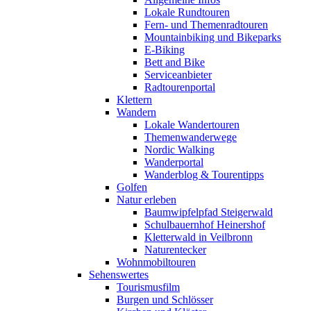
Lokale Rundtouren
Fern- und Themenradtouren
Mountainbiking und Bikeparks
E-Biking
Bett and Bike
Serviceanbieter
Radtourenportal
Klettern
Wandern
Lokale Wandertouren
Themenwanderwege
Nordic Walking
Wanderportal
Wanderblog & Tourentipps
Golfen
Natur erleben
Baumwipfelpfad Steigerwald
Schulbauernhof Heinershof
Kletterwald in Veilbronn
Naturentecker
Wohnmobiltouren
Sehenswertes
Tourismusfilm
Burgen und Schlösser