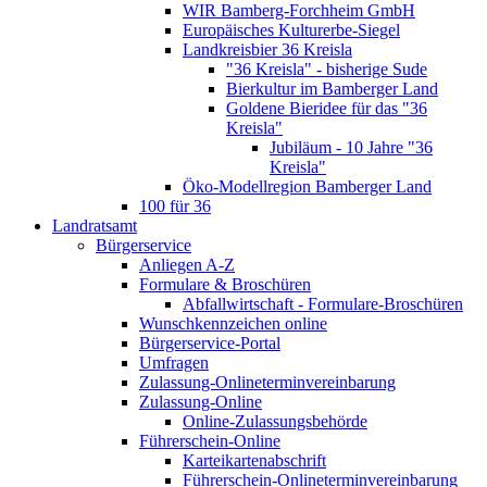
WIR Bamberg-Forchheim GmbH
Europäisches Kulturerbe-Siegel
Landkreisbier 36 Kreisla
"36 Kreisla" - bisherige Sude
Bierkultur im Bamberger Land
Goldene Bieridee für das "36
Kreisla"
Jubiläum - 10 Jahre "36
Kreisla"
Öko-Modellregion Bamberger Land
100 für 36
Landratsamt
Bürgerservice
Anliegen A-Z
Formulare & Broschüren
Abfallwirtschaft - Formulare-Broschüren
Wunschkennzeichen online
Bürgerservice-Portal
Umfragen
Zulassung-Onlineterminvereinbarung
Zulassung-Online
Online-Zulassungsbehörde
Führerschein-Online
Karteikartenabschrift
Führerschein-Onlineterminvereinbarung