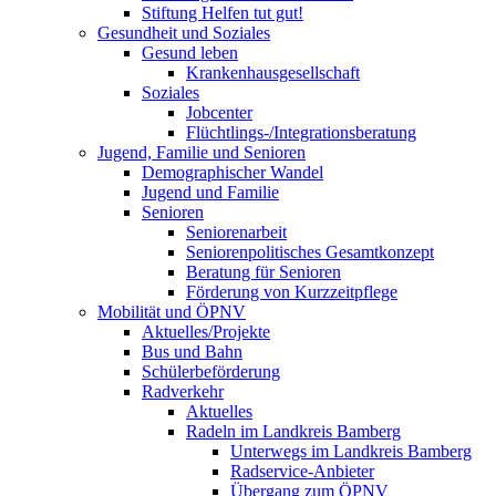
Stiftung Helfen tut gut!
Gesundheit und Soziales
Gesund leben
Krankenhausgesellschaft
Soziales
Jobcenter
Flüchtlings-/Integrationsberatung
Jugend, Familie und Senioren
Demographischer Wandel
Jugend und Familie
Senioren
Seniorenarbeit
Seniorenpolitisches Gesamtkonzept
Beratung für Senioren
Förderung von Kurzzeitpflege
Mobilität und ÖPNV
Aktuelles/Projekte
Bus und Bahn
Schülerbeförderung
Radverkehr
Aktuelles
Radeln im Landkreis Bamberg
Unterwegs im Landkreis Bamberg
Radservice-Anbieter
Übergang zum ÖPNV