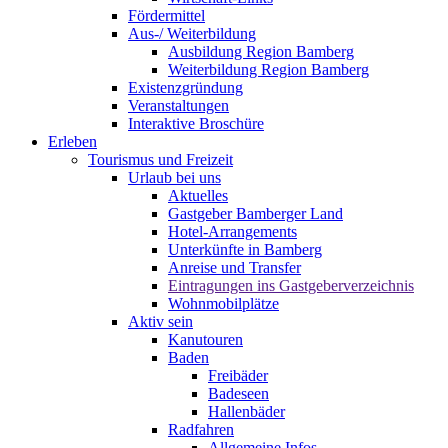
Fördermittel
Aus-/ Weiterbildung
Ausbildung Region Bamberg
Weiterbildung Region Bamberg
Existenzgründung
Veranstaltungen
Interaktive Broschüre
Erleben
Tourismus und Freizeit
Urlaub bei uns
Aktuelles
Gastgeber Bamberger Land
Hotel-Arrangements
Unterkünfte in Bamberg
Anreise und Transfer
Eintragungen ins Gastgeberverzeichnis
Wohnmobilplätze
Aktiv sein
Kanutouren
Baden
Freibäder
Badeseen
Hallenbäder
Radfahren
Allgemeine Infos