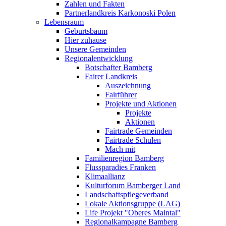
Zahlen und Fakten
Partnerlandkreis Karkonoski Polen
Lebensraum
Geburtsbaum
Hier zuhause
Unsere Gemeinden
Regionalentwicklung
Botschafter Bamberg
Fairer Landkreis
Auszeichnung
Fairführer
Projekte und Aktionen
Projekte
Aktionen
Fairtrade Gemeinden
Fairtrade Schulen
Mach mit
Familienregion Bamberg
Flussparadies Franken
Klimaallianz
Kulturforum Bamberger Land
Landschaftspflegeverband
Lokale Aktionsgruppe (LAG)
Life Projekt "Oberes Maintal"
Regionalkampagne Bamberg