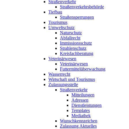
Straßenverkehr
Straßenverkehrsbehörde
Tiefbau
Straßensperrungen
Tourismus
Umweltschutz
Naturschutz
Abfallrecht
Immissionsschutz
Strahlenschutz
Kreisfachberatung
Veterinärwesen
Veterinärwesen
Futtermittelüberwachung
Wasserrecht
Wirtschaft und Tourismus
Zulassungsstelle
Straßenverkehr
Mitteilungen
Adressen
Dienstleistungen
Templates
Mediathek
Wunschkennzeichen
Zulassung Aktuelles