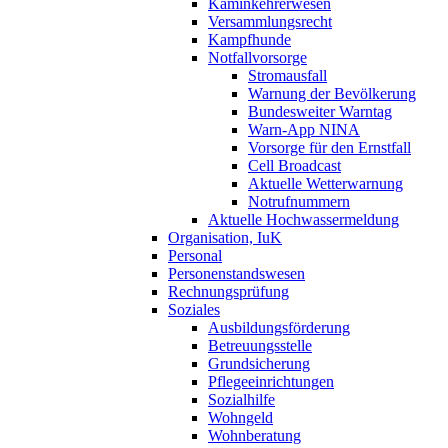
Kaminkehrerwesen
Versammlungsrecht
Kampfhunde
Notfallvorsorge
Stromausfall
Warnung der Bevölkerung
Bundesweiter Warntag
Warn-App NINA
Vorsorge für den Ernstfall
Cell Broadcast
Aktuelle Wetterwarnung
Notrufnummern
Aktuelle Hochwassermeldung
Organisation, IuK
Personal
Personenstandswesen
Rechnungsprüfung
Soziales
Ausbildungsförderung
Betreuungsstelle
Grundsicherung
Pflegeeinrichtungen
Sozialhilfe
Wohngeld
Wohnberatung