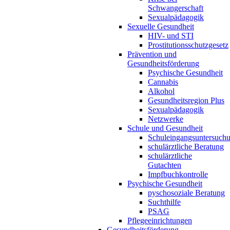
Schwangerschaft
Sexualpädagogik
Sexuelle Gesundheit
HIV- und STI
Prostitutionsschutzgesetz
Prävention und
Gesundheitsförderung
Psychische Gesundheit
Cannabis
Alkohol
Gesundheitsregion Plus
Sexualpädagogik
Netzwerke
Schule und Gesundheit
Schuleingangsuntersuch
schulärztliche Beratung
schulärztliche
Gutachten
Impfbuchkontrolle
Psychische Gesundheit
pyschosoziale Beratung
Suchthilfe
PSAG
Pflegeeinrichtungen
Gesundheitsförderung