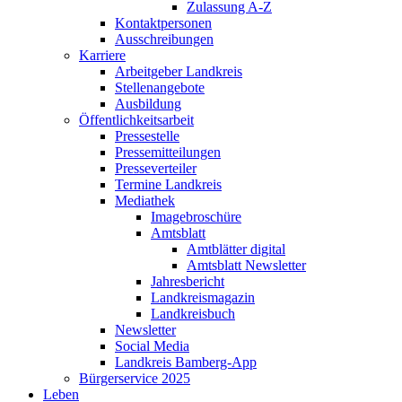
Zulassung A-Z
Kontaktpersonen
Ausschreibungen
Karriere
Arbeitgeber Landkreis
Stellenangebote
Ausbildung
Öffentlichkeitsarbeit
Pressestelle
Pressemitteilungen
Presseverteiler
Termine Landkreis
Mediathek
Imagebroschüre
Amtsblatt
Amtblätter digital
Amtsblatt Newsletter
Jahresbericht
Landkreismagazin
Landkreisbuch
Newsletter
Social Media
Landkreis Bamberg-App
Bürgerservice 2025
Leben