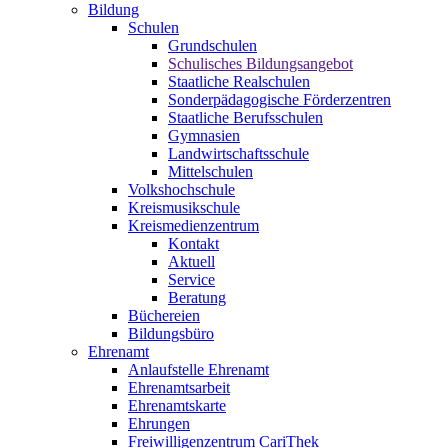
Bildung
Schulen
Grundschulen
Schulisches Bildungsangebot
Staatliche Realschulen
Sonderpädagogische Förderzentren
Staatliche Berufsschulen
Gymnasien
Landwirtschaftsschule
Mittelschulen
Volkshochschule
Kreismusikschule
Kreismedienzentrum
Kontakt
Aktuell
Service
Beratung
Büchereien
Bildungsbüro
Ehrenamt
Anlaufstelle Ehrenamt
Ehrenamtsarbeit
Ehrenamtskarte
Ehrungen
Freiwilligenzentrum CariThek