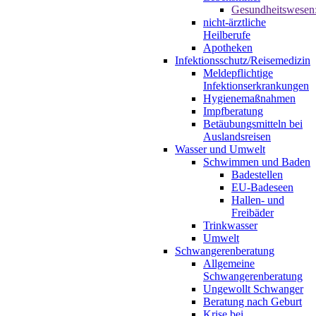
Gesundheitswesen
nicht-ärztliche
Heilberufe
Apotheken
Infektionsschutz/Reisemedizin
Meldepflichtige
Infektionserkrankungen
Hygienemaßnahmen
Impfberatung
Betäubungsmitteln bei
Auslandsreisen
Wasser und Umwelt
Schwimmen und Baden
Badestellen
EU-Badeseen
Hallen- und
Freibäder
Trinkwasser
Umwelt
Schwangerenberatung
Allgemeine
Schwangerenberatung
Ungewollt Schwanger
Beratung nach Geburt
Krise bei