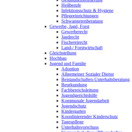
Heilberufe
Infektionsschutz & Hygiene
Pflegeeinrichtungen
Schwangerenberatung
Gewerbe, Jagd, Forst
Gewerberecht
Jagdrecht
Fischereirecht
Land-/ Forstwirtschaft
Gleichstellung
Hochbau
Jugend und Familie
Adoption
Allgemeiner Sozialer Dienst
Beistandschaften-Unterhaltsberatung
Beurkundung
Fachbereichsleitung
Jugendgerichtshilfe
Kommunale Jugendarbeit
Jugendschutz
Kindergarten
Koordinierender Kinderschutz
Tagespflege
Unterhaltsvorschuss