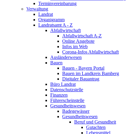
Terminvereinbarung
Verwaltung
Landrat
Organigramm
Landratsamt A - Z
Abfallwirtschaft
Abfallwirtschaft A-Z
Online Angebote
Infos im Web
Corona-Infos Abfallwirtschaft
Ausländerwesen
Bauen
Bauen - Bayern Portal
Bauen im Landkreis Bamberg
Digitaler Bauantrag
Büro Landrat
Datenschutzstelle
Finanzen
Führerscheinstelle
Gesundheitswesen
Badegewässer
Gesundheitswesen
Beruf und Gesundheit
Gutachten
Lebensmittel