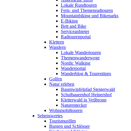
Lokale Rundtouren
Fern- und Themenradtouren
Mountainbiking und Bikeparks
E-Biking
Bett and Bike
Serviceanbieter
Radtourenportal
Klettern
Wandern
Lokale Wandertouren
Themenwanderwege
Nordic Walking
Wanderportal
Wanderblog & Tourentipps
Golfen
Natur erleben
Baumwipfelpfad Steigerwald
Schulbauernhof Heinershof
Kletterwald in Veilbronn
Naturentecker
Wohnmobiltouren
Sehenswertes
Tourismusfilm
Burgen und Schlösser