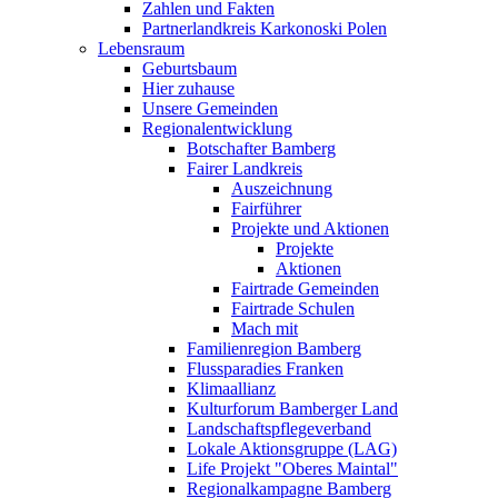
Zahlen und Fakten
Partnerlandkreis Karkonoski Polen
Lebensraum
Geburtsbaum
Hier zuhause
Unsere Gemeinden
Regionalentwicklung
Botschafter Bamberg
Fairer Landkreis
Auszeichnung
Fairführer
Projekte und Aktionen
Projekte
Aktionen
Fairtrade Gemeinden
Fairtrade Schulen
Mach mit
Familienregion Bamberg
Flussparadies Franken
Klimaallianz
Kulturforum Bamberger Land
Landschaftspflegeverband
Lokale Aktionsgruppe (LAG)
Life Projekt "Oberes Maintal"
Regionalkampagne Bamberg