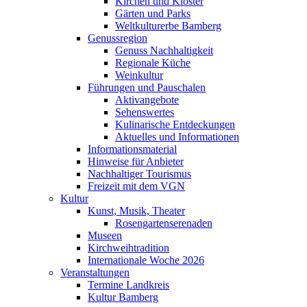
Kirchen und Klöster
Gärten und Parks
Weltkulturerbe Bamberg
Genussregion
Genuss Nachhaltigkeit
Regionale Küche
Weinkultur
Führungen und Pauschalen
Aktivangebote
Sehenswertes
Kulinarische Entdeckungen
Aktuelles und Informationen
Informationsmaterial
Hinweise für Anbieter
Nachhaltiger Tourismus
Freizeit mit dem VGN
Kultur
Kunst, Musik, Theater
Rosengartenserenaden
Museen
Kirchweihtradition
Internationale Woche 2026
Veranstaltungen
Termine Landkreis
Kultur Bamberg