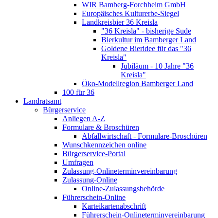
WIR Bamberg-Forchheim GmbH
Europäisches Kulturerbe-Siegel
Landkreisbier 36 Kreisla
"36 Kreisla" - bisherige Sude
Bierkultur im Bamberger Land
Goldene Bieridee für das "36
Kreisla"
Jubiläum - 10 Jahre "36
Kreisla"
Öko-Modellregion Bamberger Land
100 für 36
Landratsamt
Bürgerservice
Anliegen A-Z
Formulare & Broschüren
Abfallwirtschaft - Formulare-Broschüren
Wunschkennzeichen online
Bürgerservice-Portal
Umfragen
Zulassung-Onlineterminvereinbarung
Zulassung-Online
Online-Zulassungsbehörde
Führerschein-Online
Karteikartenabschrift
Führerschein-Onlineterminvereinbarung