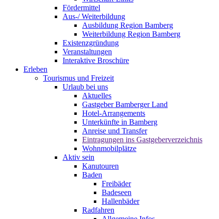
Fördermittel
Aus-/ Weiterbildung
Ausbildung Region Bamberg
Weiterbildung Region Bamberg
Existenzgründung
Veranstaltungen
Interaktive Broschüre
Erleben
Tourismus und Freizeit
Urlaub bei uns
Aktuelles
Gastgeber Bamberger Land
Hotel-Arrangements
Unterkünfte in Bamberg
Anreise und Transfer
Eintragungen ins Gastgeberverzeichnis
Wohnmobilplätze
Aktiv sein
Kanutouren
Baden
Freibäder
Badeseen
Hallenbäder
Radfahren
Allgemeine Infos