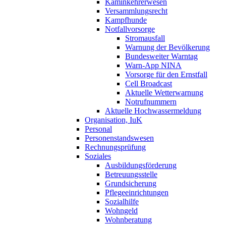
Kaminkehrerwesen
Versammlungsrecht
Kampfhunde
Notfallvorsorge
Stromausfall
Warnung der Bevölkerung
Bundesweiter Warntag
Warn-App NINA
Vorsorge für den Ernstfall
Cell Broadcast
Aktuelle Wetterwarnung
Notrufnummern
Aktuelle Hochwassermeldung
Organisation, IuK
Personal
Personenstandswesen
Rechnungsprüfung
Soziales
Ausbildungsförderung
Betreuungsstelle
Grundsicherung
Pflegeeinrichtungen
Sozialhilfe
Wohngeld
Wohnberatung