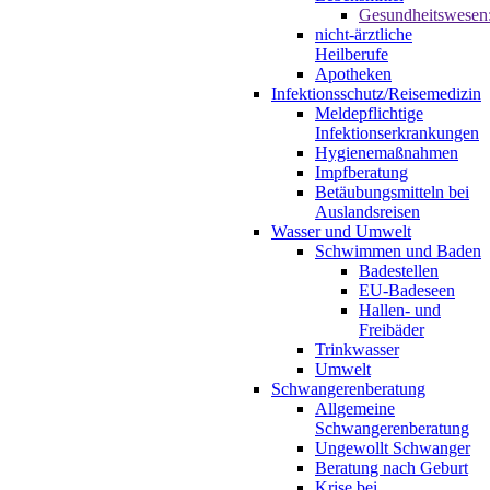
Gesundheitswesen
nicht-ärztliche
Heilberufe
Apotheken
Infektionsschutz/Reisemedizin
Meldepflichtige
Infektionserkrankungen
Hygienemaßnahmen
Impfberatung
Betäubungsmitteln bei
Auslandsreisen
Wasser und Umwelt
Schwimmen und Baden
Badestellen
EU-Badeseen
Hallen- und
Freibäder
Trinkwasser
Umwelt
Schwangerenberatung
Allgemeine
Schwangerenberatung
Ungewollt Schwanger
Beratung nach Geburt
Krise bei