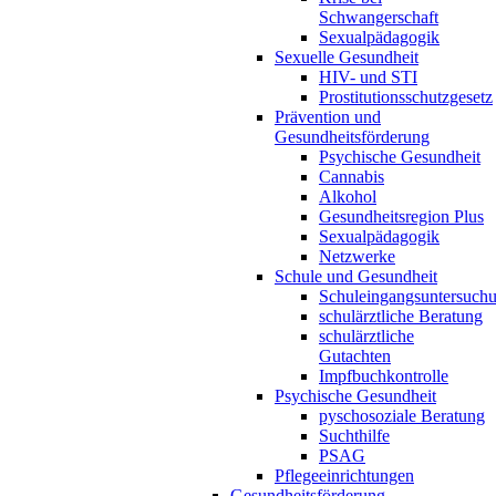
Schwangerschaft
Sexualpädagogik
Sexuelle Gesundheit
HIV- und STI
Prostitutionsschutzgesetz
Prävention und
Gesundheitsförderung
Psychische Gesundheit
Cannabis
Alkohol
Gesundheitsregion Plus
Sexualpädagogik
Netzwerke
Schule und Gesundheit
Schuleingangsuntersuch
schulärztliche Beratung
schulärztliche
Gutachten
Impfbuchkontrolle
Psychische Gesundheit
pyschosoziale Beratung
Suchthilfe
PSAG
Pflegeeinrichtungen
Gesundheitsförderung