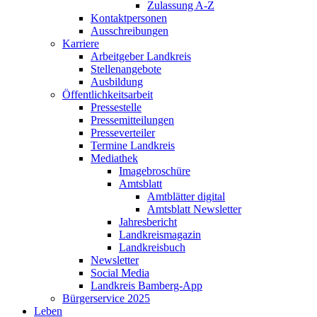
Zulassung A-Z
Kontaktpersonen
Ausschreibungen
Karriere
Arbeitgeber Landkreis
Stellenangebote
Ausbildung
Öffentlichkeitsarbeit
Pressestelle
Pressemitteilungen
Presseverteiler
Termine Landkreis
Mediathek
Imagebroschüre
Amtsblatt
Amtblätter digital
Amtsblatt Newsletter
Jahresbericht
Landkreismagazin
Landkreisbuch
Newsletter
Social Media
Landkreis Bamberg-App
Bürgerservice 2025
Leben