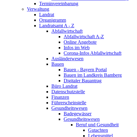
Terminvereinbarung
Verwaltung
Landrat
Organigramm
Landratsamt A - Z
Abfallwirtschaft
Abfallwirtschaft A-Z
Online Angebote
Infos im Web
Corona-Infos Abfallwirtschaft
Ausländerwesen
Bauen
Bauen - Bayern Portal
Bauen im Landkreis Bamberg
Digitaler Bauantrag
Büro Landrat
Datenschutzstelle
Finanzen
Führerscheinstelle
Gesundheitswesen
Badegewässer
Gesundheitswesen
Beruf und Gesundheit
Gutachten
Lebensmittel