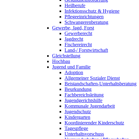
Heilberufe
Infektionsschutz & Hygiene
Pflegeeinrichtungen
Schwangerenberatung
Gewerbe, Jagd, Forst
Gewerberecht
Jagdrecht
Fischereirecht
Land-/ Forstwirtschaft
Gleichstellung
Hochbau
Jugend und Familie
Adoption
Allgemeiner Sozialer Dienst
Beistandschaften-Unterhaltsberatung
Beurkundung
Fachbereichsleitung
Jugendgerichtshilfe
Kommunale Jugendarbeit
Jugendschutz
Kindergarten
Koordinierender Kinderschutz
Tagespflege
Unterhaltsvorschuss