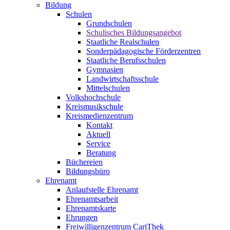
Bildung
Schulen
Grundschulen
Schulisches Bildungsangebot
Staatliche Realschulen
Sonderpädagogische Förderzentren
Staatliche Berufsschulen
Gymnasien
Landwirtschaftsschule
Mittelschulen
Volkshochschule
Kreismusikschule
Kreismedienzentrum
Kontakt
Aktuell
Service
Beratung
Büchereien
Bildungsbüro
Ehrenamt
Anlaufstelle Ehrenamt
Ehrenamtsarbeit
Ehrenamtskarte
Ehrungen
Freiwilligenzentrum CariThek