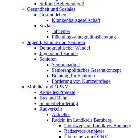
Stiftung Helfen tut gut!
Gesundheit und Soziales
Gesund leben
Krankenhausgesellschaft
Soziales
Jobcenter
Flüchtlings-/Integrationsberatung
Jugend, Familie und Senioren
Demographischer Wandel
Jugend und Familie
Senioren
Seniorenarbeit
Seniorenpolitisches Gesamtkonzept
Beratung für Senioren
Förderung von Kurzzeitpflege
Mobilität und ÖPNV
Aktuelles/Projekte
Bus und Bahn
Schülerbeförderung
Radverkehr
Aktuelles
Radeln im Landkreis Bamberg
Unterwegs im Landkreis Bamberg
Radservice-Anbieter
Übergang zum ÖPNV