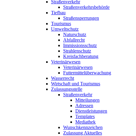
Straßenverkehr
Straßenverkehrsbehörde
Tiefbau
Straßensperrungen
Tourismus
Umweltschutz
Naturschutz
Abfallrecht
Immissionsschutz
Strahlenschutz
Kreisfachberatung
Veterinärwesen
Veterinärwesen
Futtermittelüberwachung
Wasserrecht
Wirtschaft und Tourismus
Zulassungsstelle
Straßenverkehr
Mitteilungen
Adressen
Dienstleistungen
Templates
Mediathek
Wunschkennzeichen
Zulassung Aktuelles