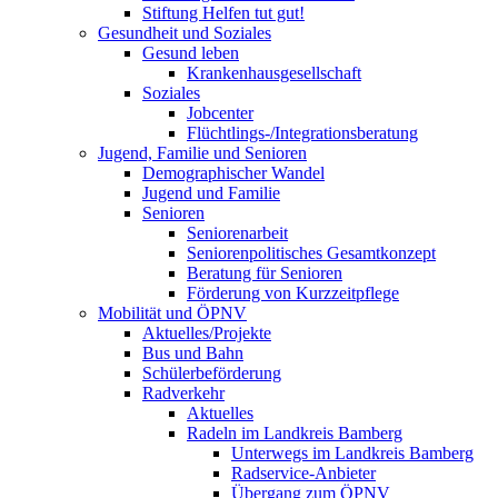
Stiftung Helfen tut gut!
Gesundheit und Soziales
Gesund leben
Krankenhausgesellschaft
Soziales
Jobcenter
Flüchtlings-/Integrationsberatung
Jugend, Familie und Senioren
Demographischer Wandel
Jugend und Familie
Senioren
Seniorenarbeit
Seniorenpolitisches Gesamtkonzept
Beratung für Senioren
Förderung von Kurzzeitpflege
Mobilität und ÖPNV
Aktuelles/Projekte
Bus und Bahn
Schülerbeförderung
Radverkehr
Aktuelles
Radeln im Landkreis Bamberg
Unterwegs im Landkreis Bamberg
Radservice-Anbieter
Übergang zum ÖPNV