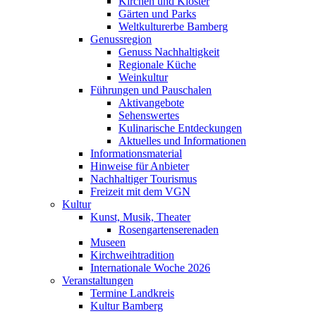
Kirchen und Klöster
Gärten und Parks
Weltkulturerbe Bamberg
Genussregion
Genuss Nachhaltigkeit
Regionale Küche
Weinkultur
Führungen und Pauschalen
Aktivangebote
Sehenswertes
Kulinarische Entdeckungen
Aktuelles und Informationen
Informationsmaterial
Hinweise für Anbieter
Nachhaltiger Tourismus
Freizeit mit dem VGN
Kultur
Kunst, Musik, Theater
Rosengartenserenaden
Museen
Kirchweihtradition
Internationale Woche 2026
Veranstaltungen
Termine Landkreis
Kultur Bamberg