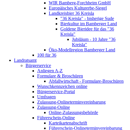
WIR Bamberg-Forchheim GmbH
Europäisches Kulturerbe-Siegel
Landkreisbier 36 Kreisla
"36 Kreisla" - bisherige Sude
Bierkultur im Bamberger Land
Goldene Bieridee für das "36
Kreisla"
Jubiläum - 10 Jahre "36
Kreisla"
Öko-Modellregion Bamberger Land
100 für 36
Landratsamt
Bürgerservice
Anliegen A-Z
Formulare & Broschüren
Abfallwirtschaft - Formulare-Broschüren
Wunschkennzeichen online
Bürgerservice-Portal
Umfragen
Zulassung-Onlineterminvereinbarung
Zulassung-Online
Online-Zulassungsbehörde
Führerschein-Online
Karteikartenabschrift
Führerschein-Onlineterminvereinbarung