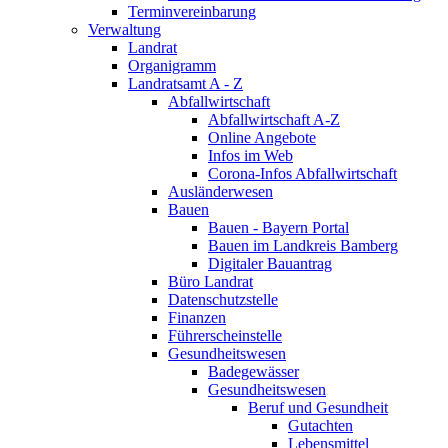
Terminvereinbarung
Verwaltung
Landrat
Organigramm
Landratsamt A - Z
Abfallwirtschaft
Abfallwirtschaft A-Z
Online Angebote
Infos im Web
Corona-Infos Abfallwirtschaft
Ausländerwesen
Bauen
Bauen - Bayern Portal
Bauen im Landkreis Bamberg
Digitaler Bauantrag
Büro Landrat
Datenschutzstelle
Finanzen
Führerscheinstelle
Gesundheitswesen
Badegewässer
Gesundheitswesen
Beruf und Gesundheit
Gutachten
Lebensmittel