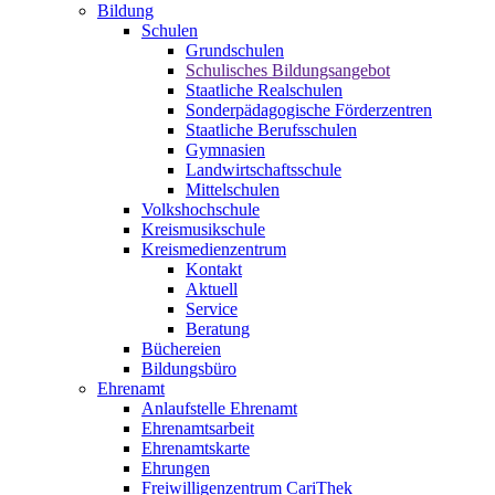
Bildung
Schulen
Grundschulen
Schulisches Bildungsangebot
Staatliche Realschulen
Sonderpädagogische Förderzentren
Staatliche Berufsschulen
Gymnasien
Landwirtschaftsschule
Mittelschulen
Volkshochschule
Kreismusikschule
Kreismedienzentrum
Kontakt
Aktuell
Service
Beratung
Büchereien
Bildungsbüro
Ehrenamt
Anlaufstelle Ehrenamt
Ehrenamtsarbeit
Ehrenamtskarte
Ehrungen
Freiwilligenzentrum CariThek