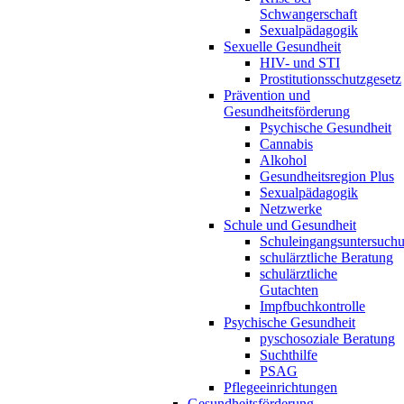
Schwangerschaft
Sexualpädagogik
Sexuelle Gesundheit
HIV- und STI
Prostitutionsschutzgesetz
Prävention und
Gesundheitsförderung
Psychische Gesundheit
Cannabis
Alkohol
Gesundheitsregion Plus
Sexualpädagogik
Netzwerke
Schule und Gesundheit
Schuleingangsuntersuch
schulärztliche Beratung
schulärztliche
Gutachten
Impfbuchkontrolle
Psychische Gesundheit
pyschosoziale Beratung
Suchthilfe
PSAG
Pflegeeinrichtungen
Gesundheitsförderung