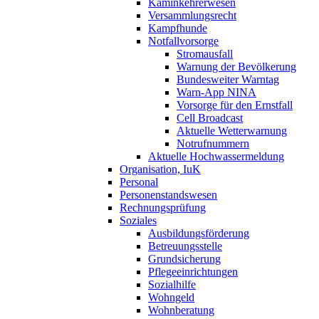
Kaminkehrerwesen
Versammlungsrecht
Kampfhunde
Notfallvorsorge
Stromausfall
Warnung der Bevölkerung
Bundesweiter Warntag
Warn-App NINA
Vorsorge für den Ernstfall
Cell Broadcast
Aktuelle Wetterwarnung
Notrufnummern
Aktuelle Hochwassermeldung
Organisation, IuK
Personal
Personenstandswesen
Rechnungsprüfung
Soziales
Ausbildungsförderung
Betreuungsstelle
Grundsicherung
Pflegeeinrichtungen
Sozialhilfe
Wohngeld
Wohnberatung