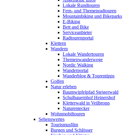
Lokale Rundtouren
Fern- und Themenradtouren
Mountainbiking und Bikeparks
E-Biking
Bett and Bike
Serviceanbieter
Radtourenportal
Klettern
Wandern
Lokale Wandertouren
Themenwanderwege
Nordic Walking
Wanderportal
Wanderblog & Tourentipps
Golfen
Natur erleben
Baumwipfelpfad Steigerwald
Schulbauernhof Heinershof
Kletterwald in Veilbronn
Naturentecker
Wohnmobiltouren
Sehenswertes
Tourismusfilm
Burgen und Schlösser