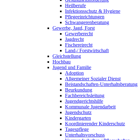
Heilberufe
Infektionsschutz & Hygiene
Pflegeeinrichtungen
Schwangerenberatung
Gewerbe, Jagd, Forst
Gewerberecht
Jagdrecht
Fischereirecht
Land-/ Forstwirtschaft
Gleichstellung
Hochbau
Jugend und Familie
Adoption
Allgemeiner Sozialer Dienst
Beistandschaften-Unterhaltsberatung
Beurkundung
Fachbereichsleitung
Jugendgerichtshilfe
Kommunale Jugendarbeit
Jugendschutz
Kindergarten
Koordinierender Kinderschutz
Tagespflege
Unterhaltsvorschuss