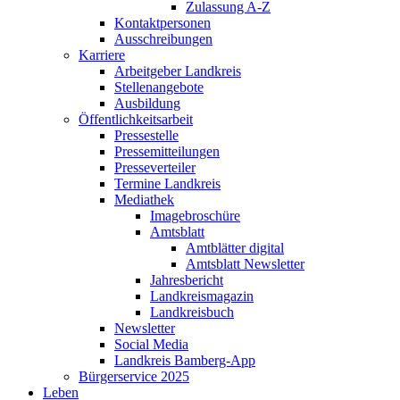
Zulassung A-Z
Kontaktpersonen
Ausschreibungen
Karriere
Arbeitgeber Landkreis
Stellenangebote
Ausbildung
Öffentlichkeitsarbeit
Pressestelle
Pressemitteilungen
Presseverteiler
Termine Landkreis
Mediathek
Imagebroschüre
Amtsblatt
Amtblätter digital
Amtsblatt Newsletter
Jahresbericht
Landkreismagazin
Landkreisbuch
Newsletter
Social Media
Landkreis Bamberg-App
Bürgerservice 2025
Leben