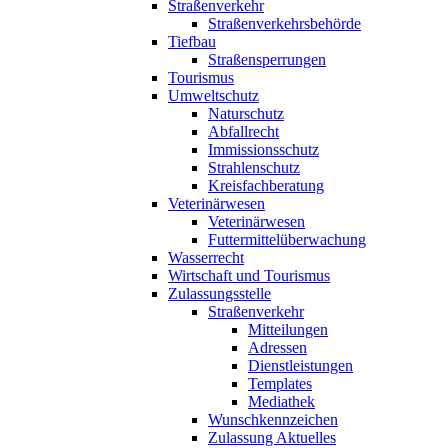
Straßenverkehr
Straßenverkehrsbehörde
Tiefbau
Straßensperrungen
Tourismus
Umweltschutz
Naturschutz
Abfallrecht
Immissionsschutz
Strahlenschutz
Kreisfachberatung
Veterinärwesen
Veterinärwesen
Futtermittelüberwachung
Wasserrecht
Wirtschaft und Tourismus
Zulassungsstelle
Straßenverkehr
Mitteilungen
Adressen
Dienstleistungen
Templates
Mediathek
Wunschkennzeichen
Zulassung Aktuelles