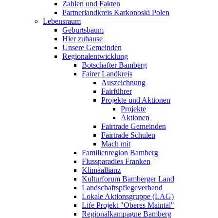
Zahlen und Fakten
Partnerlandkreis Karkonoski Polen
Lebensraum
Geburtsbaum
Hier zuhause
Unsere Gemeinden
Regionalentwicklung
Botschafter Bamberg
Fairer Landkreis
Auszeichnung
Fairführer
Projekte und Aktionen
Projekte
Aktionen
Fairtrade Gemeinden
Fairtrade Schulen
Mach mit
Familienregion Bamberg
Flussparadies Franken
Klimaallianz
Kulturforum Bamberger Land
Landschaftspflegeverband
Lokale Aktionsgruppe (LAG)
Life Projekt "Oberes Maintal"
Regionalkampagne Bamberg