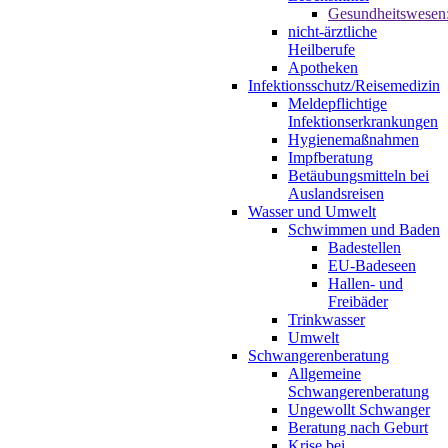
Gesundheitswesen
nicht-ärztliche
Heilberufe
Apotheken
Infektionsschutz/Reisemedizin
Meldepflichtige
Infektionserkrankungen
Hygienemaßnahmen
Impfberatung
Betäubungsmitteln bei
Auslandsreisen
Wasser und Umwelt
Schwimmen und Baden
Badestellen
EU-Badeseen
Hallen- und
Freibäder
Trinkwasser
Umwelt
Schwangerenberatung
Allgemeine
Schwangerenberatung
Ungewollt Schwanger
Beratung nach Geburt
Krise bei