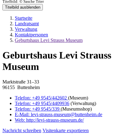
Titelbild:
© Sasche Trier
Titelbild ausblenden
Startseite
Landratsamt
Verwaltung
Kontaktpersonen
Geburtshaus Levi Strauss Museum
Geburtshaus Levi Strauss
Museum
Marktstraße 31–33
96155 Buttenheim
Telefon:
+49 9545/442602
(Museum)
Telefon:
+49 9545/4409936
(Verwaltung)
Telefon:
+49 9545/339
(Museumsshop)
E-Mail:
levi-strauss-museum@buttenheim.de
Web:
http://levi-strauss-museum.de/
Nachricht schreiben
Visitenkarte exportieren