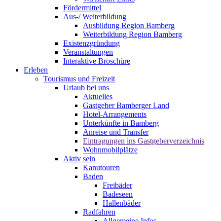
Fördermittel
Aus-/ Weiterbildung
Ausbildung Region Bamberg
Weiterbildung Region Bamberg
Existenzgründung
Veranstaltungen
Interaktive Broschüre
Erleben
Tourismus und Freizeit
Urlaub bei uns
Aktuelles
Gastgeber Bamberger Land
Hotel-Arrangements
Unterkünfte in Bamberg
Anreise und Transfer
Eintragungen ins Gastgeberverzeichnis
Wohnmobilplätze
Aktiv sein
Kanutouren
Baden
Freibäder
Badeseen
Hallenbäder
Radfahren
Allgemeine Infos