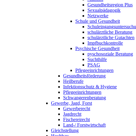
Gesundheitsregion Plus
Sexualpädagogik
Netzwerke
Schule und Gesundheit
Schuleingangsuntersuch
schulärztliche Beratung
schulärztliche Gutachten
Impfbuchkontrolle
Psychische Gesundheit
pyschosoziale Beratung
Suchthilfe
PSAG
Pflegeeinrichtungen
Gesundheitsförderung
Heilberufe
Infektionsschutz & Hygiene
Pflegeeinrichtungen
Schwangerenberatung
Gewerbe, Jagd, Forst
Gewerberecht
Jagdrecht
Fischereirecht
Land-/ Forstwirtschaft
Gleichstellung
Hochbau