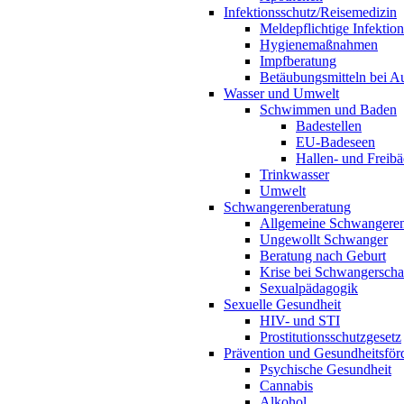
Infektionsschutz/Reisemedizin
Meldepflichtige Infektio
Hygienemaßnahmen
Impfberatung
Betäubungsmitteln bei Au
Wasser und Umwelt
Schwimmen und Baden
Badestellen
EU-Badeseen
Hallen- und Freibä
Trinkwasser
Umwelt
Schwangerenberatung
Allgemeine Schwangeren
Ungewollt Schwanger
Beratung nach Geburt
Krise bei Schwangerscha
Sexualpädagogik
Sexuelle Gesundheit
HIV- und STI
Prostitutionsschutzgesetz
Prävention und Gesundheitsför
Psychische Gesundheit
Cannabis
Alkohol