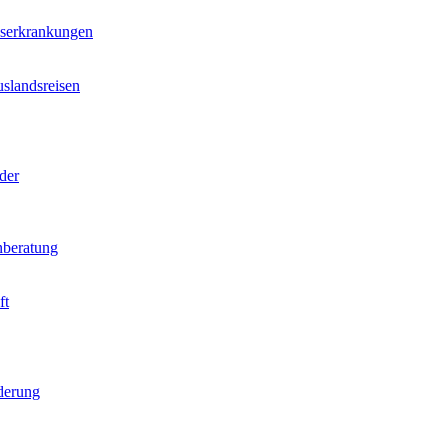
nserkrankungen
slandsreisen
der
beratung
ft
derung