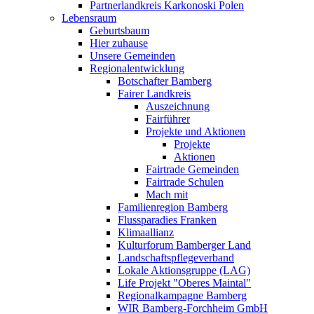
Partnerlandkreis Karkonoski Polen
Lebensraum
Geburtsbaum
Hier zuhause
Unsere Gemeinden
Regionalentwicklung
Botschafter Bamberg
Fairer Landkreis
Auszeichnung
Fairführer
Projekte und Aktionen
Projekte
Aktionen
Fairtrade Gemeinden
Fairtrade Schulen
Mach mit
Familienregion Bamberg
Flussparadies Franken
Klimaallianz
Kulturforum Bamberger Land
Landschaftspflegeverband
Lokale Aktionsgruppe (LAG)
Life Projekt "Oberes Maintal"
Regionalkampagne Bamberg
WIR Bamberg-Forchheim GmbH