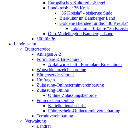
Europäisches Kulturerbe-Siegel
Landkreisbier 36 Kreisla
"36 Kreisla" - bisherige Sude
Bierkultur im Bamberger Land
Goldene Bieridee für das "36 Kreisla
Jubiläum - 10 Jahre "36 Kreisla
Öko-Modellregion Bamberger Land
100 für 36
Landratsamt
Bürgerservice
Anliegen A-Z
Formulare & Broschüren
Abfallwirtschaft - Formulare-Broschüren
Wunschkennzeichen online
Bürgerservice-Portal
Umfragen
Zulassung-Onlineterminvereinbarung
Zulassung-Online
Online-Zulassungsbehörde
Führerschein-Online
Karteikartenabschrift
Führerschein-Onlineterminvereinbarung
Terminvereinbarung
Verwaltung
Landrat