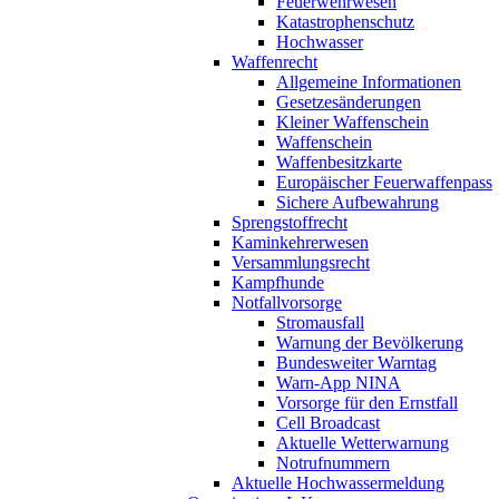
Feuerwehrwesen
Katastrophenschutz
Hochwasser
Waffenrecht
Allgemeine Informationen
Gesetzesänderungen
Kleiner Waffenschein
Waffenschein
Waffenbesitzkarte
Europäischer Feuerwaffenpass
Sichere Aufbewahrung
Sprengstoffrecht
Kaminkehrerwesen
Versammlungsrecht
Kampfhunde
Notfallvorsorge
Stromausfall
Warnung der Bevölkerung
Bundesweiter Warntag
Warn-App NINA
Vorsorge für den Ernstfall
Cell Broadcast
Aktuelle Wetterwarnung
Notrufnummern
Aktuelle Hochwassermeldung