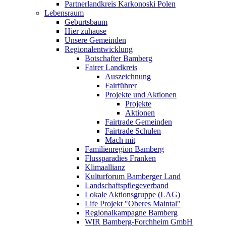
Partnerlandkreis Karkonoski Polen
Lebensraum
Geburtsbaum
Hier zuhause
Unsere Gemeinden
Regionalentwicklung
Botschafter Bamberg
Fairer Landkreis
Auszeichnung
Fairführer
Projekte und Aktionen
Projekte
Aktionen
Fairtrade Gemeinden
Fairtrade Schulen
Mach mit
Familienregion Bamberg
Flussparadies Franken
Klimaallianz
Kulturforum Bamberger Land
Landschaftspflegeverband
Lokale Aktionsgruppe (LAG)
Life Projekt "Oberes Maintal"
Regionalkampagne Bamberg
WIR Bamberg-Forchheim GmbH