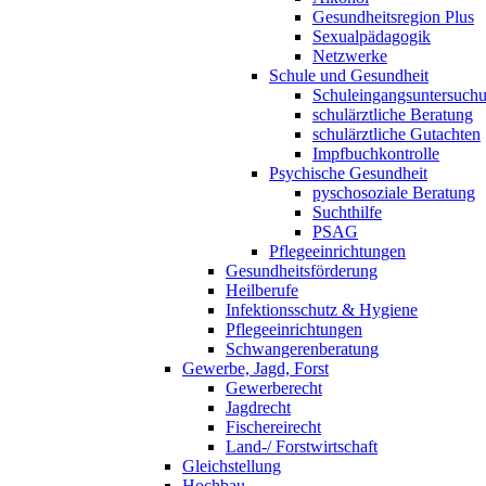
Gesundheitsregion Plus
Sexualpädagogik
Netzwerke
Schule und Gesundheit
Schuleingangsuntersuch
schulärztliche Beratung
schulärztliche Gutachten
Impfbuchkontrolle
Psychische Gesundheit
pyschosoziale Beratung
Suchthilfe
PSAG
Pflegeeinrichtungen
Gesundheitsförderung
Heilberufe
Infektionsschutz & Hygiene
Pflegeeinrichtungen
Schwangerenberatung
Gewerbe, Jagd, Forst
Gewerberecht
Jagdrecht
Fischereirecht
Land-/ Forstwirtschaft
Gleichstellung
Hochbau