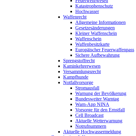
Feuerwehrwesen
Katastrophenschutz
Hochwasser
Waffenrecht
Allgemeine Informationen
Gesetzesänderungen
Kleiner Waffenschein
Waffenschein
Waffenbesitzkarte
Europäischer Feuerwaffenpass
Sichere Aufbewahrung
Sprengstoffrecht
Kaminkehrerwesen
Versammlungsrecht
Kampfhunde
Notfallvorsorge
Stromausfall
Warnung der Bevölkerung
Bundesweiter Warntag
Warn-App NINA
Vorsorge für den Ernstfall
Cell Broadcast
Aktuelle Wetterwarnung
Notrufnummern
Aktuelle Hochwassermeldung