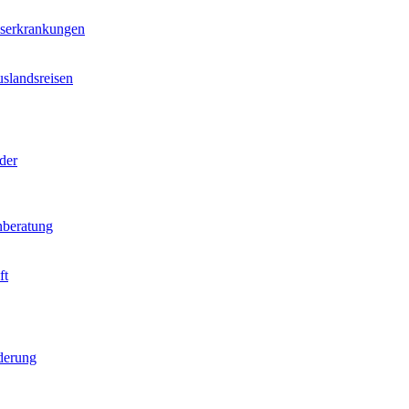
nserkrankungen
slandsreisen
der
beratung
ft
derung