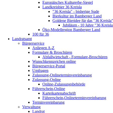
Europäisches Kulturerbe-Siegel
Landkreisbier 36 Kreisla
"36 Kreisla" - bisherige Sude
Bierkultur im Bamberger Land
Goldene Bieridee für das "36 Kreisla
Jubiläum - 10 Jahre "36 Kreisla
Öko-Modellregion Bamberger Land
100 für 36
Landratsamt
Bürgerservice
Anliegen A-Z
Formulare & Broschüren
Abfallwirtschaft - Formulare-Broschüren
Wunschkennzeichen online
Bürgerservice-Portal
Umfragen
Zulassung-Onlineterminvereinbarung
Zulassung-Online
Online-Zulassungsbehörde
Führerschein-Online
Karteikartenabschrift
Führerschein-Onlineterminvereinbarung
Terminvereinbarung
Verwaltung
Landrat