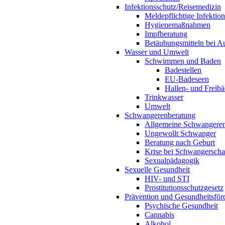
Infektionsschutz/Reisemedizin
Meldepflichtige Infektio
Hygienemaßnahmen
Impfberatung
Betäubungsmitteln bei Au
Wasser und Umwelt
Schwimmen und Baden
Badestellen
EU-Badeseen
Hallen- und Freibä
Trinkwasser
Umwelt
Schwangerenberatung
Allgemeine Schwangeren
Ungewollt Schwanger
Beratung nach Geburt
Krise bei Schwangerscha
Sexualpädagogik
Sexuelle Gesundheit
HIV- und STI
Prostitutionsschutzgesetz
Prävention und Gesundheitsför
Psychische Gesundheit
Cannabis
Alkohol