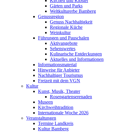
Kirchen und Klöster
Gärten und Parks
Weltkulturerbe Bamberg
Genussregion
Genuss Nachhaltigkeit
Regionale Küche
Weinkultur
Führungen und Pauschalen
Aktivangebote
Sehenswertes
Kulinarische Entdeckungen
Aktuelles und Informationen
Informationsmaterial
Hinweise für Anbieter
Nachhaltiger Tourismus
Freizeit mit dem VGN
Kultur
Kunst, Musik, Theater
Rosengartenserenaden
Museen
Kirchweihtradition
Internationale Woche 2026
Veranstaltungen
Termine Landkreis
Kultur Bamberg