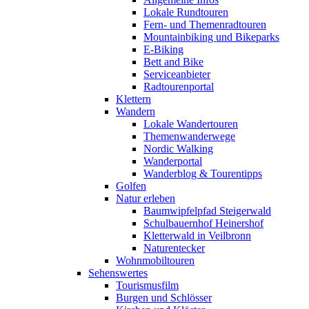
Lokale Rundtouren
Fern- und Themenradtouren
Mountainbiking und Bikeparks
E-Biking
Bett and Bike
Serviceanbieter
Radtourenportal
Klettern
Wandern
Lokale Wandertouren
Themenwanderwege
Nordic Walking
Wanderportal
Wanderblog & Tourentipps
Golfen
Natur erleben
Baumwipfelpfad Steigerwald
Schulbauernhof Heinershof
Kletterwald in Veilbronn
Naturentecker
Wohnmobiltouren
Sehenswertes
Tourismusfilm
Burgen und Schlösser