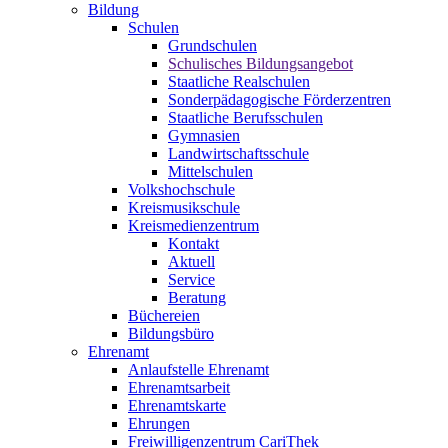
Bildung
Schulen
Grundschulen
Schulisches Bildungsangebot
Staatliche Realschulen
Sonderpädagogische Förderzentren
Staatliche Berufsschulen
Gymnasien
Landwirtschaftsschule
Mittelschulen
Volkshochschule
Kreismusikschule
Kreismedienzentrum
Kontakt
Aktuell
Service
Beratung
Büchereien
Bildungsbüro
Ehrenamt
Anlaufstelle Ehrenamt
Ehrenamtsarbeit
Ehrenamtskarte
Ehrungen
Freiwilligenzentrum CariThek