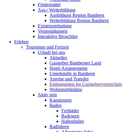
Fördermittel
Aus-/ Weiterbildung
Ausbildung Region Bamberg
Weiterbildung Region Bamberg
Existenzgründung
Veranstaltungen
Interaktive Broschüre
Erleben
Tourismus und Freizeit
Urlaub bei uns
Aktuelles
Gastgeber Bamberger Land
Hotel-Arrangements
Unterkünfte in Bamberg
Anreise und Transfer
Eintragungen ins Gastgeberverzeichnis
Wohnmobilplätze
Aktiv sein
Kanutouren
Baden
Freibäder
Badeseen
Hallenbäder
Radfahren
Allgemeine Infos