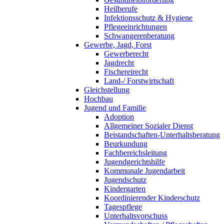
Heilberufe
Infektionsschutz & Hygiene
Pflegeeinrichtungen
Schwangerenberatung
Gewerbe, Jagd, Forst
Gewerberecht
Jagdrecht
Fischereirecht
Land-/ Forstwirtschaft
Gleichstellung
Hochbau
Jugend und Familie
Adoption
Allgemeiner Sozialer Dienst
Beistandschaften-Unterhaltsberatung
Beurkundung
Fachbereichsleitung
Jugendgerichtshilfe
Kommunale Jugendarbeit
Jugendschutz
Kindergarten
Koordinierender Kinderschutz
Tagespflege
Unterhaltsvorschuss