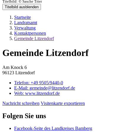
Titelbild:
© Sasche Trier
Titelbild ausblenden
Startseite
Landratsamt
Verwaltung
Kontaktpersonen
Gemeinde Litzendorf
Gemeinde Litzendorf
Am Knock 6
96123 Litzendorf
Telefon:
+49 9505/9440-0
E-Mail:
gemeinde@litzendorf.de
Web:
www.litzendorf.de
Nachricht schreiben
Visitenkarte exportieren
Folgen Sie uns
Facebook-Seite des Landkreises Bamberg