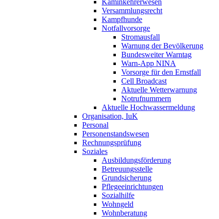
Kaminkehrerwesen
Versammlungsrecht
Kampfhunde
Notfallvorsorge
Stromausfall
Warnung der Bevölkerung
Bundesweiter Warntag
Warn-App NINA
Vorsorge für den Ernstfall
Cell Broadcast
Aktuelle Wetterwarnung
Notrufnummern
Aktuelle Hochwassermeldung
Organisation, IuK
Personal
Personenstandswesen
Rechnungsprüfung
Soziales
Ausbildungsförderung
Betreuungsstelle
Grundsicherung
Pflegeeinrichtungen
Sozialhilfe
Wohngeld
Wohnberatung