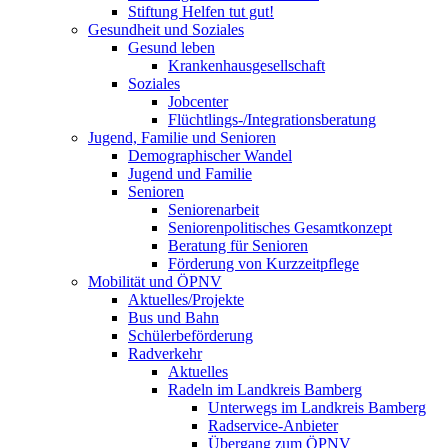
Stiftung Helfen tut gut!
Gesundheit und Soziales
Gesund leben
Krankenhausgesellschaft
Soziales
Jobcenter
Flüchtlings-/Integrationsberatung
Jugend, Familie und Senioren
Demographischer Wandel
Jugend und Familie
Senioren
Seniorenarbeit
Seniorenpolitisches Gesamtkonzept
Beratung für Senioren
Förderung von Kurzzeitpflege
Mobilität und ÖPNV
Aktuelles/Projekte
Bus und Bahn
Schülerbeförderung
Radverkehr
Aktuelles
Radeln im Landkreis Bamberg
Unterwegs im Landkreis Bamberg
Radservice-Anbieter
Übergang zum ÖPNV