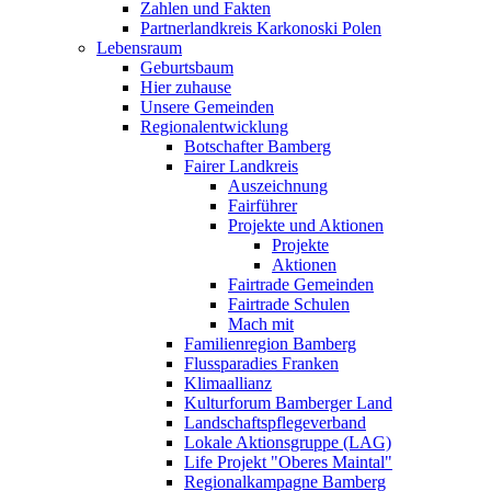
Zahlen und Fakten
Partnerlandkreis Karkonoski Polen
Lebensraum
Geburtsbaum
Hier zuhause
Unsere Gemeinden
Regionalentwicklung
Botschafter Bamberg
Fairer Landkreis
Auszeichnung
Fairführer
Projekte und Aktionen
Projekte
Aktionen
Fairtrade Gemeinden
Fairtrade Schulen
Mach mit
Familienregion Bamberg
Flussparadies Franken
Klimaallianz
Kulturforum Bamberger Land
Landschaftspflegeverband
Lokale Aktionsgruppe (LAG)
Life Projekt "Oberes Maintal"
Regionalkampagne Bamberg