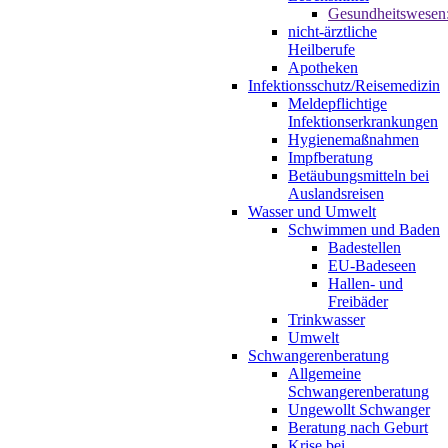
Gesundheitswesen
nicht-ärztliche
Heilberufe
Apotheken
Infektionsschutz/Reisemedizin
Meldepflichtige
Infektionserkrankungen
Hygienemaßnahmen
Impfberatung
Betäubungsmitteln bei
Auslandsreisen
Wasser und Umwelt
Schwimmen und Baden
Badestellen
EU-Badeseen
Hallen- und
Freibäder
Trinkwasser
Umwelt
Schwangerenberatung
Allgemeine
Schwangerenberatung
Ungewollt Schwanger
Beratung nach Geburt
Krise bei