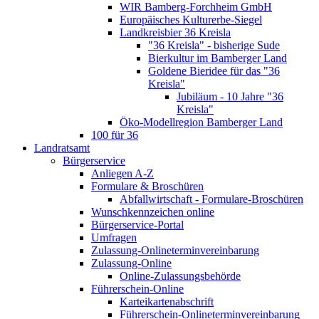
WIR Bamberg-Forchheim GmbH
Europäisches Kulturerbe-Siegel
Landkreisbier 36 Kreisla
"36 Kreisla" - bisherige Sude
Bierkultur im Bamberger Land
Goldene Bieridee für das "36
Kreisla"
Jubiläum - 10 Jahre "36
Kreisla"
Öko-Modellregion Bamberger Land
100 für 36
Landratsamt
Bürgerservice
Anliegen A-Z
Formulare & Broschüren
Abfallwirtschaft - Formulare-Broschüren
Wunschkennzeichen online
Bürgerservice-Portal
Umfragen
Zulassung-Onlineterminvereinbarung
Zulassung-Online
Online-Zulassungsbehörde
Führerschein-Online
Karteikartenabschrift
Führerschein-Onlineterminvereinbarung