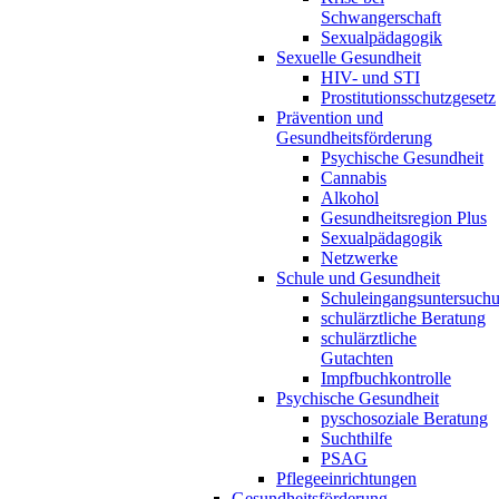
Schwangerschaft
Sexualpädagogik
Sexuelle Gesundheit
HIV- und STI
Prostitutionsschutzgesetz
Prävention und
Gesundheitsförderung
Psychische Gesundheit
Cannabis
Alkohol
Gesundheitsregion Plus
Sexualpädagogik
Netzwerke
Schule und Gesundheit
Schuleingangsuntersuch
schulärztliche Beratung
schulärztliche
Gutachten
Impfbuchkontrolle
Psychische Gesundheit
pyschosoziale Beratung
Suchthilfe
PSAG
Pflegeeinrichtungen
Gesundheitsförderung