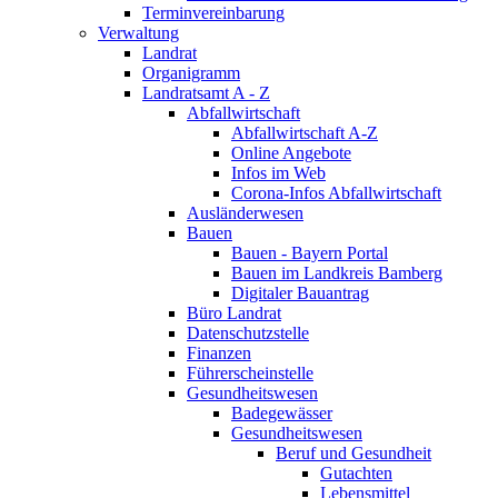
Terminvereinbarung
Verwaltung
Landrat
Organigramm
Landratsamt A - Z
Abfallwirtschaft
Abfallwirtschaft A-Z
Online Angebote
Infos im Web
Corona-Infos Abfallwirtschaft
Ausländerwesen
Bauen
Bauen - Bayern Portal
Bauen im Landkreis Bamberg
Digitaler Bauantrag
Büro Landrat
Datenschutzstelle
Finanzen
Führerscheinstelle
Gesundheitswesen
Badegewässer
Gesundheitswesen
Beruf und Gesundheit
Gutachten
Lebensmittel