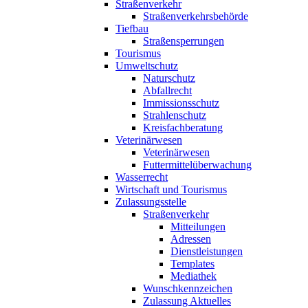
Straßenverkehr
Straßenverkehrsbehörde
Tiefbau
Straßensperrungen
Tourismus
Umweltschutz
Naturschutz
Abfallrecht
Immissionsschutz
Strahlenschutz
Kreisfachberatung
Veterinärwesen
Veterinärwesen
Futtermittelüberwachung
Wasserrecht
Wirtschaft und Tourismus
Zulassungsstelle
Straßenverkehr
Mitteilungen
Adressen
Dienstleistungen
Templates
Mediathek
Wunschkennzeichen
Zulassung Aktuelles