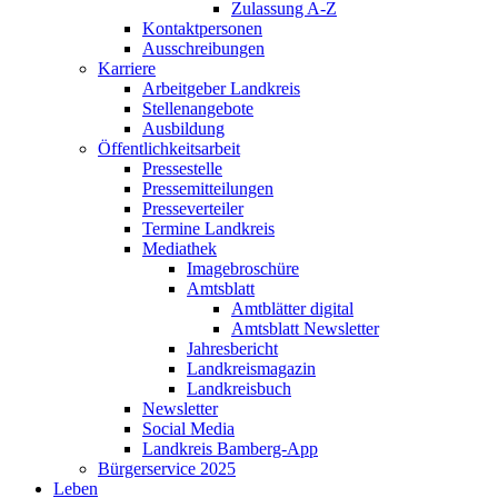
Zulassung A-Z
Kontaktpersonen
Ausschreibungen
Karriere
Arbeitgeber Landkreis
Stellenangebote
Ausbildung
Öffentlichkeitsarbeit
Pressestelle
Pressemitteilungen
Presseverteiler
Termine Landkreis
Mediathek
Imagebroschüre
Amtsblatt
Amtblätter digital
Amtsblatt Newsletter
Jahresbericht
Landkreismagazin
Landkreisbuch
Newsletter
Social Media
Landkreis Bamberg-App
Bürgerservice 2025
Leben