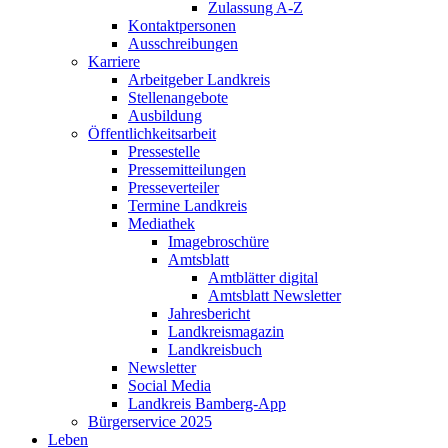
Zulassung A-Z
Kontaktpersonen
Ausschreibungen
Karriere
Arbeitgeber Landkreis
Stellenangebote
Ausbildung
Öffentlichkeitsarbeit
Pressestelle
Pressemitteilungen
Presseverteiler
Termine Landkreis
Mediathek
Imagebroschüre
Amtsblatt
Amtblätter digital
Amtsblatt Newsletter
Jahresbericht
Landkreismagazin
Landkreisbuch
Newsletter
Social Media
Landkreis Bamberg-App
Bürgerservice 2025
Leben