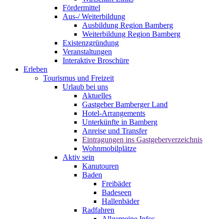
Fördermittel
Aus-/ Weiterbildung
Ausbildung Region Bamberg
Weiterbildung Region Bamberg
Existenzgründung
Veranstaltungen
Interaktive Broschüre
Erleben
Tourismus und Freizeit
Urlaub bei uns
Aktuelles
Gastgeber Bamberger Land
Hotel-Arrangements
Unterkünfte in Bamberg
Anreise und Transfer
Eintragungen ins Gastgeberverzeichnis
Wohnmobilplätze
Aktiv sein
Kanutouren
Baden
Freibäder
Badeseen
Hallenbäder
Radfahren
Allgemeine Infos