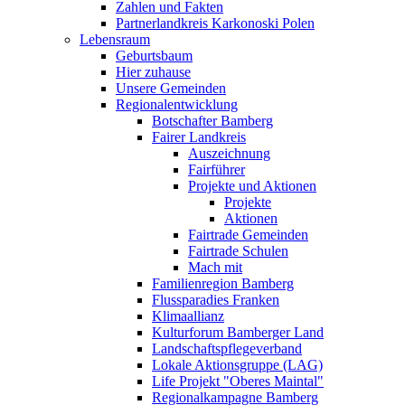
Zahlen und Fakten
Partnerlandkreis Karkonoski Polen
Lebensraum
Geburtsbaum
Hier zuhause
Unsere Gemeinden
Regionalentwicklung
Botschafter Bamberg
Fairer Landkreis
Auszeichnung
Fairführer
Projekte und Aktionen
Projekte
Aktionen
Fairtrade Gemeinden
Fairtrade Schulen
Mach mit
Familienregion Bamberg
Flussparadies Franken
Klimaallianz
Kulturforum Bamberger Land
Landschaftspflegeverband
Lokale Aktionsgruppe (LAG)
Life Projekt "Oberes Maintal"
Regionalkampagne Bamberg