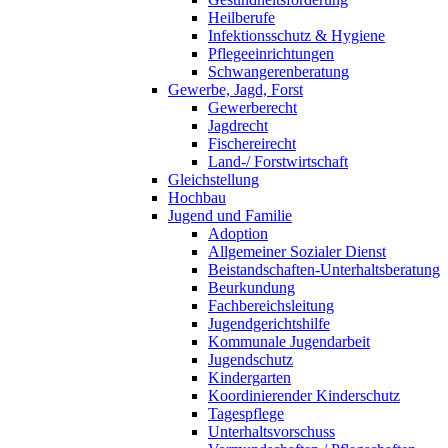
Heilberufe
Infektionsschutz & Hygiene
Pflegeeinrichtungen
Schwangerenberatung
Gewerbe, Jagd, Forst
Gewerberecht
Jagdrecht
Fischereirecht
Land-/ Forstwirtschaft
Gleichstellung
Hochbau
Jugend und Familie
Adoption
Allgemeiner Sozialer Dienst
Beistandschaften-Unterhaltsberatung
Beurkundung
Fachbereichsleitung
Jugendgerichtshilfe
Kommunale Jugendarbeit
Jugendschutz
Kindergarten
Koordinierender Kinderschutz
Tagespflege
Unterhaltsvorschuss