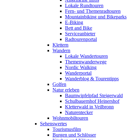
Lokale Rundtouren
Fern- und Themenradtouren
Mountainbiking und Bikeparks
E-Biking
Bett and Bike
Serviceanbieter
Radtourenportal
Klettern
Wandern
Lokale Wandertouren
Themenwanderwege
Nordic Walking
Wanderportal
Wanderblog & Tourentipps
Golfen
Natur erleben
Baumwipfelpfad Steigerwald
Schulbauernhof Heinershof
Kletterwald in Veilbronn
Naturentecker
Wohnmobiltouren
Sehenswertes
Tourismusfilm
Burgen und Schlösser