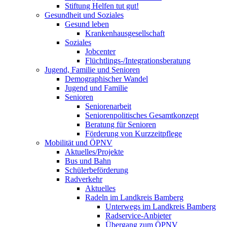
Stiftung Helfen tut gut!
Gesundheit und Soziales
Gesund leben
Krankenhausgesellschaft
Soziales
Jobcenter
Flüchtlings-/Integrationsberatung
Jugend, Familie und Senioren
Demographischer Wandel
Jugend und Familie
Senioren
Seniorenarbeit
Seniorenpolitisches Gesamtkonzept
Beratung für Senioren
Förderung von Kurzzeitpflege
Mobilität und ÖPNV
Aktuelles/Projekte
Bus und Bahn
Schülerbeförderung
Radverkehr
Aktuelles
Radeln im Landkreis Bamberg
Unterwegs im Landkreis Bamberg
Radservice-Anbieter
Übergang zum ÖPNV