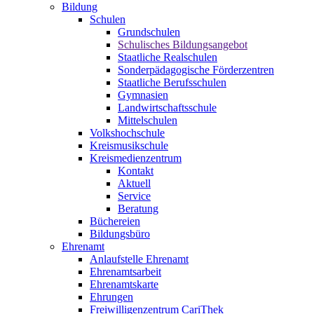
Bildung
Schulen
Grundschulen
Schulisches Bildungsangebot
Staatliche Realschulen
Sonderpädagogische Förderzentren
Staatliche Berufsschulen
Gymnasien
Landwirtschaftsschule
Mittelschulen
Volkshochschule
Kreismusikschule
Kreismedienzentrum
Kontakt
Aktuell
Service
Beratung
Büchereien
Bildungsbüro
Ehrenamt
Anlaufstelle Ehrenamt
Ehrenamtsarbeit
Ehrenamtskarte
Ehrungen
Freiwilligenzentrum CariThek