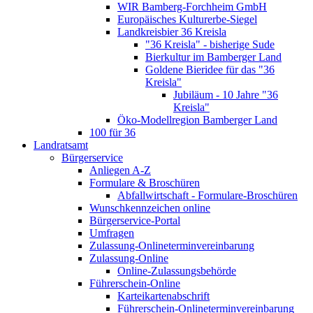
WIR Bamberg-Forchheim GmbH
Europäisches Kulturerbe-Siegel
Landkreisbier 36 Kreisla
"36 Kreisla" - bisherige Sude
Bierkultur im Bamberger Land
Goldene Bieridee für das "36
Kreisla"
Jubiläum - 10 Jahre "36
Kreisla"
Öko-Modellregion Bamberger Land
100 für 36
Landratsamt
Bürgerservice
Anliegen A-Z
Formulare & Broschüren
Abfallwirtschaft - Formulare-Broschüren
Wunschkennzeichen online
Bürgerservice-Portal
Umfragen
Zulassung-Onlineterminvereinbarung
Zulassung-Online
Online-Zulassungsbehörde
Führerschein-Online
Karteikartenabschrift
Führerschein-Onlineterminvereinbarung