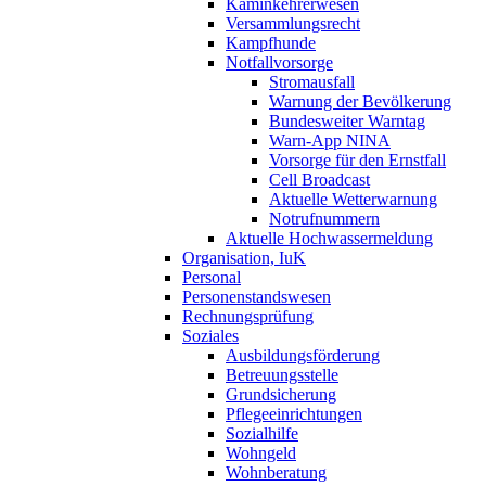
Kaminkehrerwesen
Versammlungsrecht
Kampfhunde
Notfallvorsorge
Stromausfall
Warnung der Bevölkerung
Bundesweiter Warntag
Warn-App NINA
Vorsorge für den Ernstfall
Cell Broadcast
Aktuelle Wetterwarnung
Notrufnummern
Aktuelle Hochwassermeldung
Organisation, IuK
Personal
Personenstandswesen
Rechnungsprüfung
Soziales
Ausbildungsförderung
Betreuungsstelle
Grundsicherung
Pflegeeinrichtungen
Sozialhilfe
Wohngeld
Wohnberatung