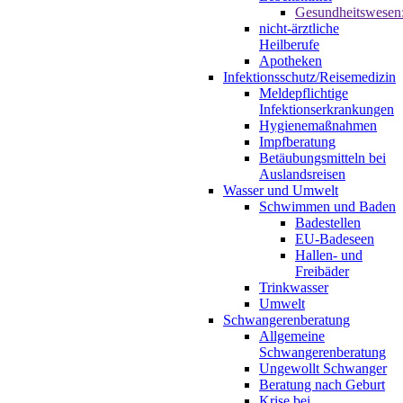
Gesundheitswesen
nicht-ärztliche
Heilberufe
Apotheken
Infektionsschutz/Reisemedizin
Meldepflichtige
Infektionserkrankungen
Hygienemaßnahmen
Impfberatung
Betäubungsmitteln bei
Auslandsreisen
Wasser und Umwelt
Schwimmen und Baden
Badestellen
EU-Badeseen
Hallen- und
Freibäder
Trinkwasser
Umwelt
Schwangerenberatung
Allgemeine
Schwangerenberatung
Ungewollt Schwanger
Beratung nach Geburt
Krise bei