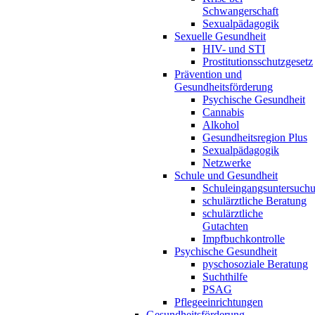
Schwangerschaft
Sexualpädagogik
Sexuelle Gesundheit
HIV- und STI
Prostitutionsschutzgesetz
Prävention und
Gesundheitsförderung
Psychische Gesundheit
Cannabis
Alkohol
Gesundheitsregion Plus
Sexualpädagogik
Netzwerke
Schule und Gesundheit
Schuleingangsuntersuch
schulärztliche Beratung
schulärztliche
Gutachten
Impfbuchkontrolle
Psychische Gesundheit
pyschosoziale Beratung
Suchthilfe
PSAG
Pflegeeinrichtungen
Gesundheitsförderung