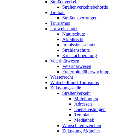
Straßenverkehr
Straßenverkehrsbehörde
Tiefbau
Straßensperrungen
Tourismus
Umweltschutz
Naturschutz
Abfallrecht
Immissionsschutz
Strahlenschutz
Kreisfachberatung
Veterinärwesen
Veterinärwesen
Futtermittelüberwachung
Wasserrecht
Wirtschaft und Tourismus
Zulassungsstelle
Straßenverkehr
Mitteilungen
Adressen
Dienstleistungen
Templates
Mediathek
Wunschkennzeichen
Zulassung Aktuelles