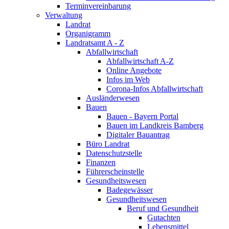
Terminvereinbarung
Verwaltung
Landrat
Organigramm
Landratsamt A - Z
Abfallwirtschaft
Abfallwirtschaft A-Z
Online Angebote
Infos im Web
Corona-Infos Abfallwirtschaft
Ausländerwesen
Bauen
Bauen - Bayern Portal
Bauen im Landkreis Bamberg
Digitaler Bauantrag
Büro Landrat
Datenschutzstelle
Finanzen
Führerscheinstelle
Gesundheitswesen
Badegewässer
Gesundheitswesen
Beruf und Gesundheit
Gutachten
Lebensmittel