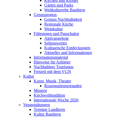
Kirchen und Klöster
Gärten und Parks
Weltkulturerbe Bamberg
Genussregion
Genuss Nachhaltigkeit
Regionale Küche
Weinkultur
Führungen und Pauschalen
Aktivangebote
Sehenswertes
Kulinarische Entdeckungen
Aktuelles und Informationen
Informationsmaterial
Hinweise für Anbieter
Nachhaltiger Tourismus
Freizeit mit dem VGN
Kultur
Kunst, Musik, Theater
Rosengartenserenaden
Museen
Kirchweihtradition
Internationale Woche 2026
Veranstaltungen
Termine Landkreis
Kultur Bamberg