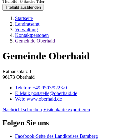
Titelbild:
© Sasche Trier
Titelbild ausblenden
Startseite
Landratsamt
Verwaltung
Kontaktpersonen
Gemeinde Oberhaid
Gemeinde Oberhaid
Rathausplatz 1
96173 Oberhaid
Telefon:
+49 9503/9223-0
E-Mail:
poststelle@oberhaid.de
Web:
www.oberhaid.de
Nachricht schreiben
Visitenkarte exportieren
Folgen Sie uns
Facebook-Seite des Landkreises Bamberg