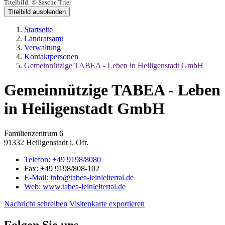
Titelbild:
© Sasche Trier
Titelbild ausblenden
Startseite
Landratsamt
Verwaltung
Kontaktpersonen
Gemeinnützige TABEA - Leben in Heiligenstadt GmbH
Gemeinnützige TABEA - Leben
in Heiligenstadt GmbH
Familienzentrum 6
91332 Heiligenstadt i. Ofr.
Telefon:
+49 9198/8080
Fax:
+49 9198/808-102
E-Mail:
info@tabea-leinleitertal.de
Web:
www.tabea-leinleitertal.de
Nachricht schreiben
Visitenkarte exportieren
Folgen Sie uns