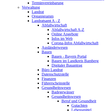
Terminvereinbarung
Verwaltung
Landrat
Organigramm
Landratsamt A - Z
Abfallwirtschaft
Abfallwirtschaft A-Z
Online Angebote
Infos im Web
Corona-Infos Abfallwirtschaft
Ausländerwesen
Bauen
Bauen - Bayern Portal
Bauen im Landkreis Bamberg
Digitaler Bauantrag
Büro Landrat
Datenschutzstelle
Finanzen
Führerscheinstelle
Gesundheitswesen
Badegewässer
Gesundheitswesen
Beruf und Gesundheit
Gutachten
Lebensmittel