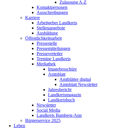
Zulassung A-Z
Kontaktpersonen
Ausschreibungen
Karriere
Arbeitgeber Landkreis
Stellenangebote
Ausbildung
Öffentlichkeitsarbeit
Pressestelle
Pressemitteilungen
Presseverteiler
Termine Landkreis
Mediathek
Imagebroschüre
Amtsblatt
Amtblätter digital
Amtsblatt Newsletter
Jahresbericht
Landkreismagazin
Landkreisbuch
Newsletter
Social Media
Landkreis Bamberg-App
Bürgerservice 2025
Leben