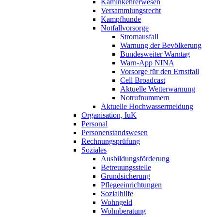
Kaminkehrerwesen
Versammlungsrecht
Kampfhunde
Notfallvorsorge
Stromausfall
Warnung der Bevölkerung
Bundesweiter Warntag
Warn-App NINA
Vorsorge für den Ernstfall
Cell Broadcast
Aktuelle Wetterwarnung
Notrufnummern
Aktuelle Hochwassermeldung
Organisation, IuK
Personal
Personenstandswesen
Rechnungsprüfung
Soziales
Ausbildungsförderung
Betreuungsstelle
Grundsicherung
Pflegeeinrichtungen
Sozialhilfe
Wohngeld
Wohnberatung