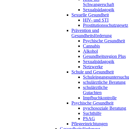
Schwangerschaft
Sexualpädagogik
Sexuelle Gesundheit
HIV- und STI
Prostitutionsschutzgesetz
Prävention und
Gesundheitsförderung
Psychische Gesundheit
Cannabis
Alkohol
Gesundheitsregion Plus
Sexualpädagogik
Netzwerke
Schule und Gesundheit
Schuleingangsuntersuch
schulärztliche Beratung
schulärztliche
Gutachten
Impfbuchkontrolle
Psychische Gesundheit
pyschosoziale Beratung
Suchthilfe
PSAG
Pflegeeinrichtungen
Gesundheitsförderung