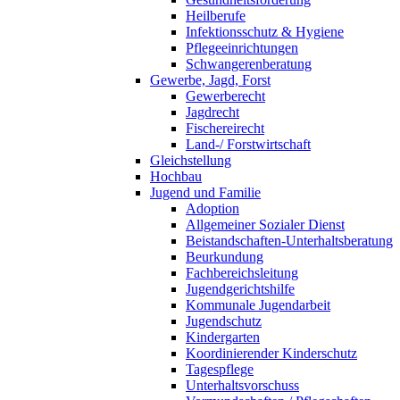
Heilberufe
Infektionsschutz & Hygiene
Pflegeeinrichtungen
Schwangerenberatung
Gewerbe, Jagd, Forst
Gewerberecht
Jagdrecht
Fischereirecht
Land-/ Forstwirtschaft
Gleichstellung
Hochbau
Jugend und Familie
Adoption
Allgemeiner Sozialer Dienst
Beistandschaften-Unterhaltsberatung
Beurkundung
Fachbereichsleitung
Jugendgerichtshilfe
Kommunale Jugendarbeit
Jugendschutz
Kindergarten
Koordinierender Kinderschutz
Tagespflege
Unterhaltsvorschuss