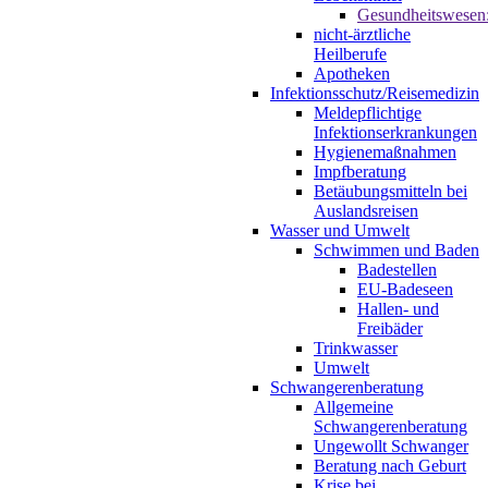
Gesundheitswesen
nicht-ärztliche
Heilberufe
Apotheken
Infektionsschutz/Reisemedizin
Meldepflichtige
Infektionserkrankungen
Hygienemaßnahmen
Impfberatung
Betäubungsmitteln bei
Auslandsreisen
Wasser und Umwelt
Schwimmen und Baden
Badestellen
EU-Badeseen
Hallen- und
Freibäder
Trinkwasser
Umwelt
Schwangerenberatung
Allgemeine
Schwangerenberatung
Ungewollt Schwanger
Beratung nach Geburt
Krise bei