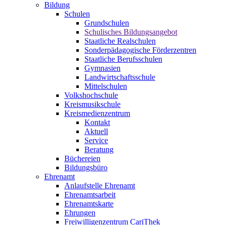
Bildung
Schulen
Grundschulen
Schulisches Bildungsangebot
Staatliche Realschulen
Sonderpädagogische Förderzentren
Staatliche Berufsschulen
Gymnasien
Landwirtschaftsschule
Mittelschulen
Volkshochschule
Kreismusikschule
Kreismedienzentrum
Kontakt
Aktuell
Service
Beratung
Büchereien
Bildungsbüro
Ehrenamt
Anlaufstelle Ehrenamt
Ehrenamtsarbeit
Ehrenamtskarte
Ehrungen
Freiwilligenzentrum CariThek