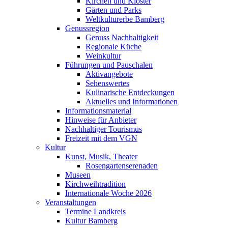
Kirchen und Klöster
Gärten und Parks
Weltkulturerbe Bamberg
Genussregion
Genuss Nachhaltigkeit
Regionale Küche
Weinkultur
Führungen und Pauschalen
Aktivangebote
Sehenswertes
Kulinarische Entdeckungen
Aktuelles und Informationen
Informationsmaterial
Hinweise für Anbieter
Nachhaltiger Tourismus
Freizeit mit dem VGN
Kultur
Kunst, Musik, Theater
Rosengartenserenaden
Museen
Kirchweihtradition
Internationale Woche 2026
Veranstaltungen
Termine Landkreis
Kultur Bamberg