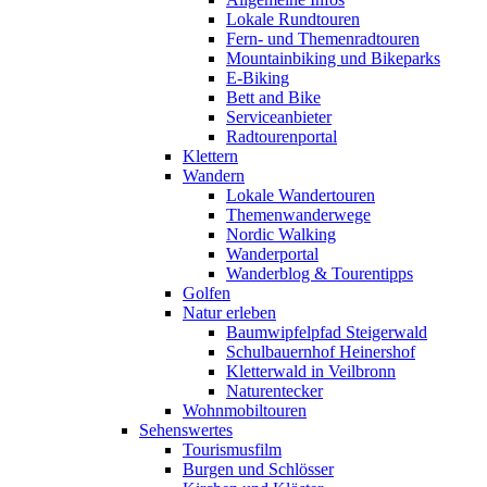
Lokale Rundtouren
Fern- und Themenradtouren
Mountainbiking und Bikeparks
E-Biking
Bett and Bike
Serviceanbieter
Radtourenportal
Klettern
Wandern
Lokale Wandertouren
Themenwanderwege
Nordic Walking
Wanderportal
Wanderblog & Tourentipps
Golfen
Natur erleben
Baumwipfelpfad Steigerwald
Schulbauernhof Heinershof
Kletterwald in Veilbronn
Naturentecker
Wohnmobiltouren
Sehenswertes
Tourismusfilm
Burgen und Schlösser