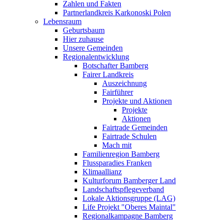
Zahlen und Fakten
Partnerlandkreis Karkonoski Polen
Lebensraum
Geburtsbaum
Hier zuhause
Unsere Gemeinden
Regionalentwicklung
Botschafter Bamberg
Fairer Landkreis
Auszeichnung
Fairführer
Projekte und Aktionen
Projekte
Aktionen
Fairtrade Gemeinden
Fairtrade Schulen
Mach mit
Familienregion Bamberg
Flussparadies Franken
Klimaallianz
Kulturforum Bamberger Land
Landschaftspflegeverband
Lokale Aktionsgruppe (LAG)
Life Projekt "Oberes Maintal"
Regionalkampagne Bamberg