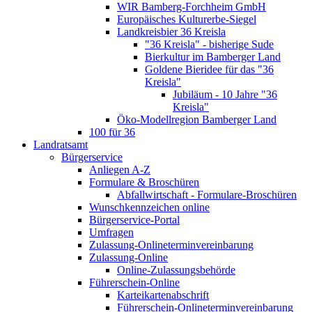
WIR Bamberg-Forchheim GmbH
Europäisches Kulturerbe-Siegel
Landkreisbier 36 Kreisla
"36 Kreisla" - bisherige Sude
Bierkultur im Bamberger Land
Goldene Bieridee für das "36
Kreisla"
Jubiläum - 10 Jahre "36
Kreisla"
Öko-Modellregion Bamberger Land
100 für 36
Landratsamt
Bürgerservice
Anliegen A-Z
Formulare & Broschüren
Abfallwirtschaft - Formulare-Broschüren
Wunschkennzeichen online
Bürgerservice-Portal
Umfragen
Zulassung-Onlineterminvereinbarung
Zulassung-Online
Online-Zulassungsbehörde
Führerschein-Online
Karteikartenabschrift
Führerschein-Onlineterminvereinbarung