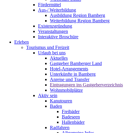
Fördermittel
Aus-/ Weiterbildung
Ausbildung Region Bamberg
Weiterbildung Region Bamberg
Existenzgründung
Veranstaltungen
Interaktive Broschüre
Erleben
Tourismus und Freizeit
Urlaub bei uns
Aktuelles
Gastgeber Bamberger Land
Hotel-Arrangements
Unterkünfte in Bamberg
Anreise und Transfer
Eintragungen ins Gastgeberverzeichnis
Wohnmobilplätze
Aktiv sein
Kanutouren
Baden
Freibäder
Badeseen
Hallenbäder
Radfahren
Allgemeine Infos