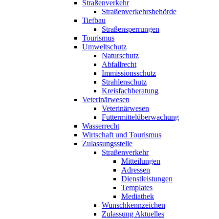
Straßenverkehr
Straßenverkehrsbehörde
Tiefbau
Straßensperrungen
Tourismus
Umweltschutz
Naturschutz
Abfallrecht
Immissionsschutz
Strahlenschutz
Kreisfachberatung
Veterinärwesen
Veterinärwesen
Futtermittelüberwachung
Wasserrecht
Wirtschaft und Tourismus
Zulassungsstelle
Straßenverkehr
Mitteilungen
Adressen
Dienstleistungen
Templates
Mediathek
Wunschkennzeichen
Zulassung Aktuelles