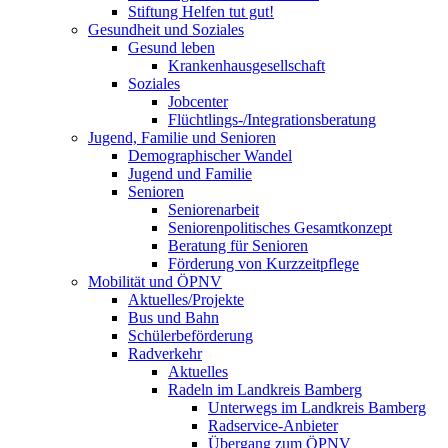
Stiftung Helfen tut gut!
Gesundheit und Soziales
Gesund leben
Krankenhausgesellschaft
Soziales
Jobcenter
Flüchtlings-/Integrationsberatung
Jugend, Familie und Senioren
Demographischer Wandel
Jugend und Familie
Senioren
Seniorenarbeit
Seniorenpolitisches Gesamtkonzept
Beratung für Senioren
Förderung von Kurzzeitpflege
Mobilität und ÖPNV
Aktuelles/Projekte
Bus und Bahn
Schülerbeförderung
Radverkehr
Aktuelles
Radeln im Landkreis Bamberg
Unterwegs im Landkreis Bamberg
Radservice-Anbieter
Übergang zum ÖPNV