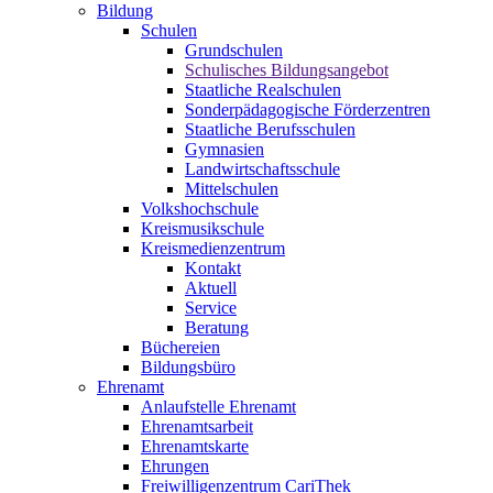
Bildung
Schulen
Grundschulen
Schulisches Bildungsangebot
Staatliche Realschulen
Sonderpädagogische Förderzentren
Staatliche Berufsschulen
Gymnasien
Landwirtschaftsschule
Mittelschulen
Volkshochschule
Kreismusikschule
Kreismedienzentrum
Kontakt
Aktuell
Service
Beratung
Büchereien
Bildungsbüro
Ehrenamt
Anlaufstelle Ehrenamt
Ehrenamtsarbeit
Ehrenamtskarte
Ehrungen
Freiwilligenzentrum CariThek