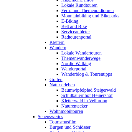
Lokale Rundtouren
Fern- und Themenradtouren
Mountainbiking und Bikeparks
E-Biking
Bett and Bike
Serviceanbieter
Radtourenportal
Klettern
Wandern
Lokale Wandertouren
Themenwanderwege
Nordic Walking
Wanderportal
Wanderblog & Tourentipps
Golfen
Natur erleben
Baumwipfelpfad Steigerwald
Schulbauernhof Heinershof
Kletterwald in Veilbronn
Naturentecker
Wohnmobiltouren
Sehenswertes
Tourismusfilm
Burgen und Schlösser