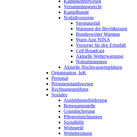
Kaminkehrerwesen
Versammlungsrecht
Kampfhunde
Notfallvorsorge
Stromausfall
Warnung der Bevölkerung
Bundesweiter Warntag
Warn-App NINA
Vorsorge für den Ernstfall
Cell Broadcast
Aktuelle Wetterwarnung
Notrufnummern
Aktuelle Hochwassermeldung
Organisation, IuK
Personal
Personenstandswesen
Rechnungsprüfung
Soziales
Ausbildungsförderung
Betreuungsstelle
Grundsicherung
Pflegeeinrichtungen
Sozialhilfe
Wohngeld
Wohnberatung