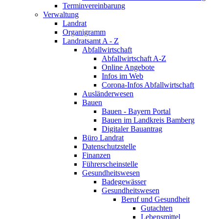
Terminvereinbarung
Verwaltung
Landrat
Organigramm
Landratsamt A - Z
Abfallwirtschaft
Abfallwirtschaft A-Z
Online Angebote
Infos im Web
Corona-Infos Abfallwirtschaft
Ausländerwesen
Bauen
Bauen - Bayern Portal
Bauen im Landkreis Bamberg
Digitaler Bauantrag
Büro Landrat
Datenschutzstelle
Finanzen
Führerscheinstelle
Gesundheitswesen
Badegewässer
Gesundheitswesen
Beruf und Gesundheit
Gutachten
Lebensmittel