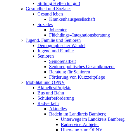
Stiftung Helfen tut gut!
Gesundheit und Soziales
Gesund leben
Krankenhausgesellschaft
Soziales
Jobcenter
Flüchtlings-/Integrationsberatung
Jugend, Familie und Senioren
Demographischer Wandel
Jugend und Familie
Senioren
Seniorenarbeit
Seniorenpolitisches Gesamtkonzept
Beratung für Senioren
Förderung von Kurzzeitpflege
Mobilität und ÖPNV
Aktuelles/Projekte
Bus und Bahn
Schülerbeförderung
Radverkehr
Aktuelles
Radeln im Landkreis Bamberg
Unterwegs im Landkreis Bamberg
Radservice-Anbieter
Übergang zum ÖPNV