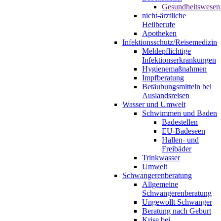
Gesundheitswesen
nicht-ärztliche
Heilberufe
Apotheken
Infektionsschutz/Reisemedizin
Meldepflichtige
Infektionserkrankungen
Hygienemaßnahmen
Impfberatung
Betäubungsmitteln bei
Auslandsreisen
Wasser und Umwelt
Schwimmen und Baden
Badestellen
EU-Badeseen
Hallen- und
Freibäder
Trinkwasser
Umwelt
Schwangerenberatung
Allgemeine
Schwangerenberatung
Ungewollt Schwanger
Beratung nach Geburt
Krise bei