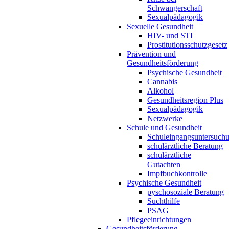
Schwangerschaft
Sexualpädagogik
Sexuelle Gesundheit
HIV- und STI
Prostitutionsschutzgesetz
Prävention und
Gesundheitsförderung
Psychische Gesundheit
Cannabis
Alkohol
Gesundheitsregion Plus
Sexualpädagogik
Netzwerke
Schule und Gesundheit
Schuleingangsuntersuch
schulärztliche Beratung
schulärztliche
Gutachten
Impfbuchkontrolle
Psychische Gesundheit
pyschosoziale Beratung
Suchthilfe
PSAG
Pflegeeinrichtungen
Gesundheitsförderung