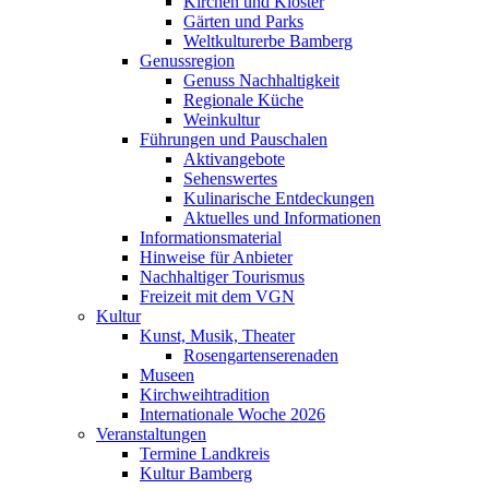
Kirchen und Klöster
Gärten und Parks
Weltkulturerbe Bamberg
Genussregion
Genuss Nachhaltigkeit
Regionale Küche
Weinkultur
Führungen und Pauschalen
Aktivangebote
Sehenswertes
Kulinarische Entdeckungen
Aktuelles und Informationen
Informationsmaterial
Hinweise für Anbieter
Nachhaltiger Tourismus
Freizeit mit dem VGN
Kultur
Kunst, Musik, Theater
Rosengartenserenaden
Museen
Kirchweihtradition
Internationale Woche 2026
Veranstaltungen
Termine Landkreis
Kultur Bamberg