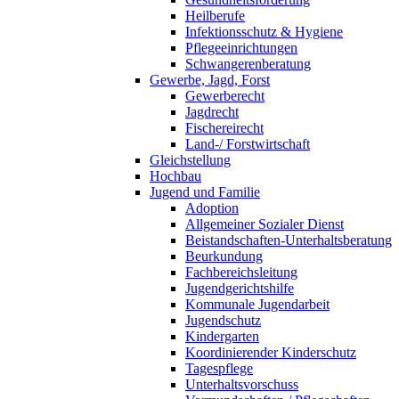
Heilberufe
Infektionsschutz & Hygiene
Pflegeeinrichtungen
Schwangerenberatung
Gewerbe, Jagd, Forst
Gewerberecht
Jagdrecht
Fischereirecht
Land-/ Forstwirtschaft
Gleichstellung
Hochbau
Jugend und Familie
Adoption
Allgemeiner Sozialer Dienst
Beistandschaften-Unterhaltsberatung
Beurkundung
Fachbereichsleitung
Jugendgerichtshilfe
Kommunale Jugendarbeit
Jugendschutz
Kindergarten
Koordinierender Kinderschutz
Tagespflege
Unterhaltsvorschuss