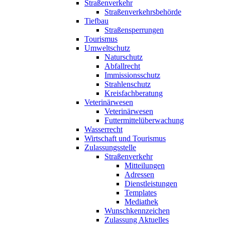
Straßenverkehr
Straßenverkehrsbehörde
Tiefbau
Straßensperrungen
Tourismus
Umweltschutz
Naturschutz
Abfallrecht
Immissionsschutz
Strahlenschutz
Kreisfachberatung
Veterinärwesen
Veterinärwesen
Futtermittelüberwachung
Wasserrecht
Wirtschaft und Tourismus
Zulassungsstelle
Straßenverkehr
Mitteilungen
Adressen
Dienstleistungen
Templates
Mediathek
Wunschkennzeichen
Zulassung Aktuelles