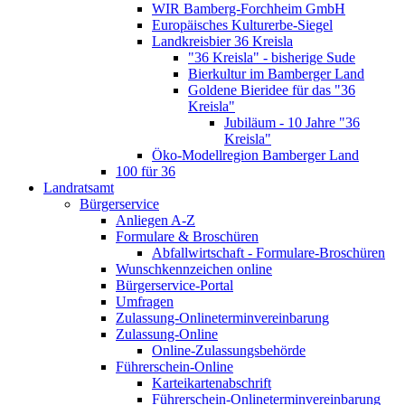
WIR Bamberg-Forchheim GmbH
Europäisches Kulturerbe-Siegel
Landkreisbier 36 Kreisla
"36 Kreisla" - bisherige Sude
Bierkultur im Bamberger Land
Goldene Bieridee für das "36
Kreisla"
Jubiläum - 10 Jahre "36
Kreisla"
Öko-Modellregion Bamberger Land
100 für 36
Landratsamt
Bürgerservice
Anliegen A-Z
Formulare & Broschüren
Abfallwirtschaft - Formulare-Broschüren
Wunschkennzeichen online
Bürgerservice-Portal
Umfragen
Zulassung-Onlineterminvereinbarung
Zulassung-Online
Online-Zulassungsbehörde
Führerschein-Online
Karteikartenabschrift
Führerschein-Onlineterminvereinbarung