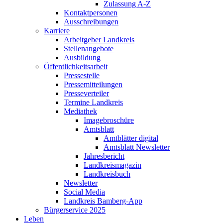
Zulassung A-Z
Kontaktpersonen
Ausschreibungen
Karriere
Arbeitgeber Landkreis
Stellenangebote
Ausbildung
Öffentlichkeitsarbeit
Pressestelle
Pressemitteilungen
Presseverteiler
Termine Landkreis
Mediathek
Imagebroschüre
Amtsblatt
Amtblätter digital
Amtsblatt Newsletter
Jahresbericht
Landkreismagazin
Landkreisbuch
Newsletter
Social Media
Landkreis Bamberg-App
Bürgerservice 2025
Leben