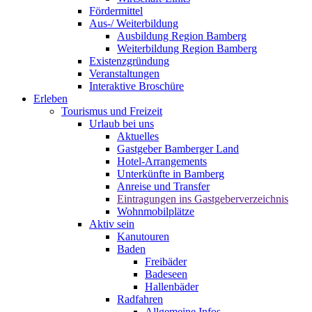
Fördermittel
Aus-/ Weiterbildung
Ausbildung Region Bamberg
Weiterbildung Region Bamberg
Existenzgründung
Veranstaltungen
Interaktive Broschüre
Erleben
Tourismus und Freizeit
Urlaub bei uns
Aktuelles
Gastgeber Bamberger Land
Hotel-Arrangements
Unterkünfte in Bamberg
Anreise und Transfer
Eintragungen ins Gastgeberverzeichnis
Wohnmobilplätze
Aktiv sein
Kanutouren
Baden
Freibäder
Badeseen
Hallenbäder
Radfahren
Allgemeine Infos