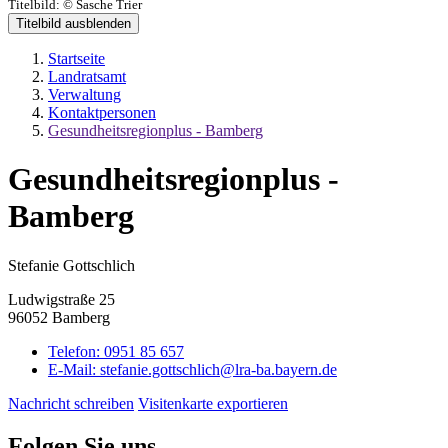
Titelbild:
© Sasche Trier
Titelbild ausblenden
Startseite
Landratsamt
Verwaltung
Kontaktpersonen
Gesundheitsregionplus - Bamberg
Gesundheitsregionplus -
Bamberg
Stefanie Gottschlich
Ludwigstraße 25
96052 Bamberg
Telefon:
0951 85 657
E-Mail:
stefanie.gottschlich@lra-ba.bayern.de
Nachricht schreiben
Visitenkarte exportieren
Folgen Sie uns