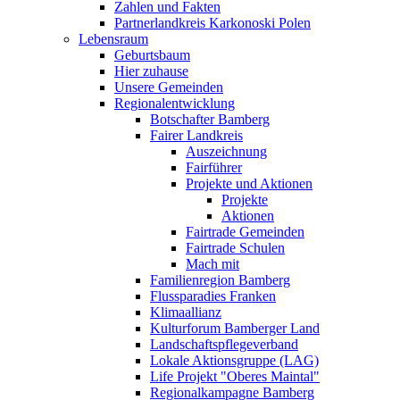
Zahlen und Fakten
Partnerlandkreis Karkonoski Polen
Lebensraum
Geburtsbaum
Hier zuhause
Unsere Gemeinden
Regionalentwicklung
Botschafter Bamberg
Fairer Landkreis
Auszeichnung
Fairführer
Projekte und Aktionen
Projekte
Aktionen
Fairtrade Gemeinden
Fairtrade Schulen
Mach mit
Familienregion Bamberg
Flussparadies Franken
Klimaallianz
Kulturforum Bamberger Land
Landschaftspflegeverband
Lokale Aktionsgruppe (LAG)
Life Projekt "Oberes Maintal"
Regionalkampagne Bamberg