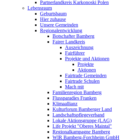
Partnerlandkreis Karkonoski Polen
Lebensraum
Geburtsbaum
Hier zuhause
Unsere Gemeinden
Regionalentwicklung
Botschafter Bamberg
Fairer Landkreis
Auszeichnung
Fairführer
Projekte und Aktionen
Projekte
Aktionen
Fairtrade Gemeinden
Fairtrade Schulen
Mach mit
Familienregion Bamberg
Flussparadies Franken
Klimaallianz
Kulturforum Bamberger Land
Landschaftspflegeverband
Lokale Aktionsgruppe (LAG)
Life Projekt "Oberes Maintal"
Regionalkampagne Bamberg
WIR Bamberg-Forchheim GmbH