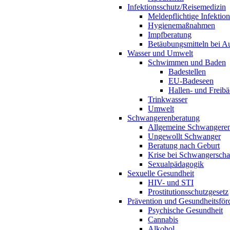
Infektionsschutz/Reisemedizin
Meldepflichtige Infektio
Hygienemaßnahmen
Impfberatung
Betäubungsmitteln bei Au
Wasser und Umwelt
Schwimmen und Baden
Badestellen
EU-Badeseen
Hallen- und Freibä
Trinkwasser
Umwelt
Schwangerenberatung
Allgemeine Schwangeren
Ungewollt Schwanger
Beratung nach Geburt
Krise bei Schwangerscha
Sexualpädagogik
Sexuelle Gesundheit
HIV- und STI
Prostitutionsschutzgesetz
Prävention und Gesundheitsför
Psychische Gesundheit
Cannabis
Alkohol