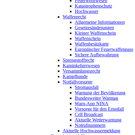
Feuerwehrwesen
Katastrophenschutz
Hochwasser
Waffenrecht
Allgemeine Informationen
Gesetzesänderungen
Kleiner Waffenschein
Waffenschein
Waffenbesitzkarte
Europäischer Feuerwaffenpass
Sichere Aufbewahrung
Sprengstoffrecht
Kaminkehrerwesen
Versammlungsrecht
Kampfhunde
Notfallvorsorge
Stromausfall
Warnung der Bevölkerung
Bundesweiter Warntag
Warn-App NINA
Vorsorge für den Ernstfall
Cell Broadcast
Aktuelle Wetterwarnung
Notrufnummern
Aktuelle Hochwassermeldung