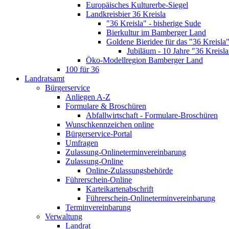
Europäisches Kulturerbe-Siegel
Landkreisbier 36 Kreisla
"36 Kreisla" - bisherige Sude
Bierkultur im Bamberger Land
Goldene Bieridee für das "36 Kreisla
Jubiläum - 10 Jahre "36 Kreisla
Öko-Modellregion Bamberger Land
100 für 36
Landratsamt
Bürgerservice
Anliegen A-Z
Formulare & Broschüren
Abfallwirtschaft - Formulare-Broschüren
Wunschkennzeichen online
Bürgerservice-Portal
Umfragen
Zulassung-Onlineterminvereinbarung
Zulassung-Online
Online-Zulassungsbehörde
Führerschein-Online
Karteikartenabschrift
Führerschein-Onlineterminvereinbarung
Terminvereinbarung
Verwaltung
Landrat