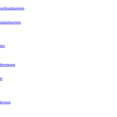
nserkrankungen
slandsreisen
der
beratung
ft
derung