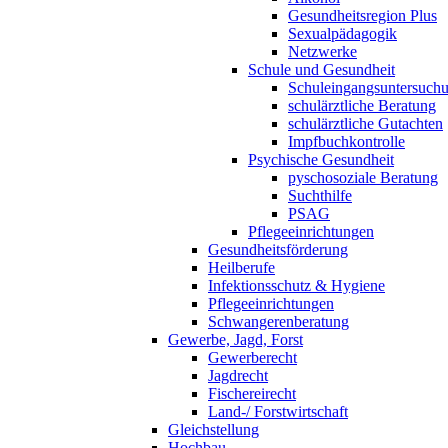
Gesundheitsregion Plus
Sexualpädagogik
Netzwerke
Schule und Gesundheit
Schuleingangsuntersuch
schulärztliche Beratung
schulärztliche Gutachten
Impfbuchkontrolle
Psychische Gesundheit
pyschosoziale Beratung
Suchthilfe
PSAG
Pflegeeinrichtungen
Gesundheitsförderung
Heilberufe
Infektionsschutz & Hygiene
Pflegeeinrichtungen
Schwangerenberatung
Gewerbe, Jagd, Forst
Gewerberecht
Jagdrecht
Fischereirecht
Land-/ Forstwirtschaft
Gleichstellung
Hochbau