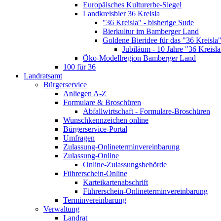
Europäisches Kulturerbe-Siegel
Landkreisbier 36 Kreisla
"36 Kreisla" - bisherige Sude
Bierkultur im Bamberger Land
Goldene Bieridee für das "36 Kreisla
Jubiläum - 10 Jahre "36 Kreisla
Öko-Modellregion Bamberger Land
100 für 36
Landratsamt
Bürgerservice
Anliegen A-Z
Formulare & Broschüren
Abfallwirtschaft - Formulare-Broschüren
Wunschkennzeichen online
Bürgerservice-Portal
Umfragen
Zulassung-Onlineterminvereinbarung
Zulassung-Online
Online-Zulassungsbehörde
Führerschein-Online
Karteikartenabschrift
Führerschein-Onlineterminvereinbarung
Terminvereinbarung
Verwaltung
Landrat