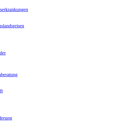
nserkrankungen
slandsreisen
der
beratung
ft
derung