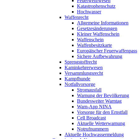
Feuerwehrwesen
Katastrophenschutz
Hochwasser
Waffenrecht
Allgemeine Informationen
Gesetzesänderungen
Kleiner Waffenschein
Waffenschein
Waffenbesitzkarte
Europäischer Feuerwaffenpass
Sichere Aufbewahrung
Sprengstoffrecht
Kaminkehrerwesen
Versammlungsrecht
Kampfhunde
Notfallvorsorge
Stromausfall
Warnung der Bevölkerung
Bundesweiter Warntag
Warn-App NINA
Vorsorge für den Ernstfall
Cell Broadcast
Aktuelle Wetterwarnung
Notrufnummern
Aktuelle Hochwassermeldung