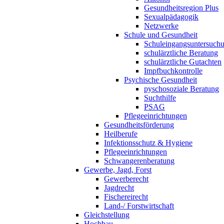
Gesundheitsregion Plus
Sexualpädagogik
Netzwerke
Schule und Gesundheit
Schuleingangsuntersuch
schulärztliche Beratung
schulärztliche Gutachten
Impfbuchkontrolle
Psychische Gesundheit
pyschosoziale Beratung
Suchthilfe
PSAG
Pflegeeinrichtungen
Gesundheitsförderung
Heilberufe
Infektionsschutz & Hygiene
Pflegeeinrichtungen
Schwangerenberatung
Gewerbe, Jagd, Forst
Gewerberecht
Jagdrecht
Fischereirecht
Land-/ Forstwirtschaft
Gleichstellung
Hochbau