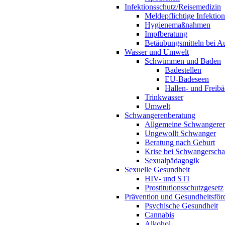
Infektionsschutz/Reisemedizin
Meldepflichtige Infektio
Hygienemaßnahmen
Impfberatung
Betäubungsmitteln bei Au
Wasser und Umwelt
Schwimmen und Baden
Badestellen
EU-Badeseen
Hallen- und Freibä
Trinkwasser
Umwelt
Schwangerenberatung
Allgemeine Schwangeren
Ungewollt Schwanger
Beratung nach Geburt
Krise bei Schwangerscha
Sexualpädagogik
Sexuelle Gesundheit
HIV- und STI
Prostitutionsschutzgesetz
Prävention und Gesundheitsför
Psychische Gesundheit
Cannabis
Alkohol