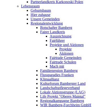
Partnerlandkreis Karkonoski Polen
Lebensraum
Geburtsbaum
Hier zuhause
Unsere Gemeinden
Regionalentwicklung
Botschafter Bamberg
Fairer Landkreis
Auszeichnung
Fairführer
Projekte und Aktionen
Projekte
Aktionen
Fairtrade Gemeinden
Fairtrade Schulen
Mach mit
Familienregion Bamberg
Flussparadies Franken
Klimaallianz
Kulturforum Bamberger Land
Landschaftspflegeverband
Lokale Aktionsgruppe (LAG)
Life Projekt "Oberes Maintal"
Regionalkampagne Bamberg
WIR Bamberg-Forchheim GmbH